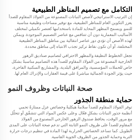
التكامل مع تصميم المناظر الطبيعية
إن الترتيب الاستراتيجي لأصص النباتات المصنوعة من الفولاذ المقاوم للصدأ
يعزز التكوين العام للمناظر الطبيعية، مع توفير مساحات وظيفية مناسبة
للنمو. ويسمح المظهر المحايد للمادة باستخدامها كعنصر تكميلي لمختلف
الأساليب المعمارية دون أن تتنافس مع عناصر التصميم الموجودة. ويمكن
لهذه الأصص أن تؤدي دور عناصر انتقالية بين مناطق المناظر الطبيعية
المختلفة، أو أن تكون نقاط تركيز تجذب الانتباه إلى مناطق محددة.
تجعل الخطوط النظيفة والمظهر الاحترافي لتصاميم صناديق الزهور
الخارجية المصنوعة من الفولاذ المقاوم للصدأ هذه التصاميم مناسبةً بشكل
خاص للحملات المؤسسية، والمرافق البلدية، والمشاريع السكنية الفاخرة،
حيث يؤثر الجودة الجمالية مباشرةً على قيمة العقارات والإدراك العام لها.
صحة النباتات وظروف النمو
حماية منطقة الجذور
توفر الفولاذ المقاوم للصدأ سلامةً هيكليةً وخصائص عزل ممتازةً تحمي
أنظمة جذور النباتات بشكلٍ فعّال. وعلى عكس المواد التي تتشقّق أو تتحلّل
مع مرور الوقت، يحافظ صندوق الزهور الخارجي المصنوع من الفولاذ
المقاوم للصدأ على ظروف النمو الثابتة التي تدعم صحة النباتات على المدى
الطويل. كما تساعد الخصائص الحرارية لهذا المادة في تنظيم درجات حرارة
التربة وحماية الجذور من الظروف الجوية القاسية.