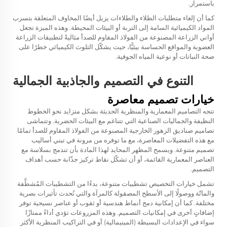
باستمرار.
كما أن إلغاء متطلبات الطلاء والطلاءات يزيل أيضًا المخاوف المتعلقة بتسرب
المواد الكيميائية السامة إلى التربة أو البيئات المحيطة. وهذه الميزة تجعل
أواني الزراعة المصنوعة من الفولاذ المقاوم للصدأ مثاليةً لتطبيقات الزراعة
العضوية والمواقع الحساسة بيئيًّا، حيث يشكّل التلوث الكيميائي خطرًا على
صحة النباتات أو نوعية المياه الجوفية.
التنوع في التصميم والجاذبية الجمالية
خيارات تصميم معاصرة
تتجه التصاميم المعمارية والمنظرية الحديثة بشكل متزايد نحو الخطوط
النظيفة والجماليات الصناعية التي تتناغم مع البيئات الحضرية. وتتماشى
تصاميم صناديق الزهور الخارجية المصنوعة من الفولاذ المقاوم للصدأ تمامًا
مع هذه التفضيلات المعاصرة، مع ما توفره من مرونة في تبني أساليب
تصميم متنوعة. ويسمح المظهر المحايد لهذا المادة بأن تندمج بسلاسة مع
العناصر المعمارية القائمة، أو أن تشكّل نقاط تركيز جذّابة حسب أهداف
التصميم.
تشمل خيارات التخصيص تشطيبات متنوعة، بدءًا من التشطيبات المُشطَّفة
والماتّة ووصولًا إلى الأسطح المصقولة كالمرآة والتي تُحدث تأثيرات بصرية
مختلفة. كما أن إمكانية دمج أنماط هندسية أو ثقوب أو عناصر نسيجية توفر
إضافاتٍ أخرى في إمكانيات التصميم. وهذه المزروعات تؤدي أداءً ممتازًا
سواء في الإعدادات البسيطة (المينيمالية) أو في التراكيب المنظرية الأكثر