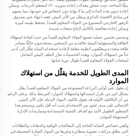
بيئيًّا المتاحة، حيث تتجاوز معدلات إعادة تدويره ٩٠٪ لمعظم الدرجات. ويمكن
إعادة تدوير هذه المادة إلى ما لا نهاية دون انخفاض في جودتها، مما يسهم
في مبادئ الاقتصاد الدائري ويقلل من الأثر البيئي. فعند انتهاء عمر صندوق
الزهور الخارجي المصنوع من الفولاذ المقاوم للصدأ، يحتفظ بقيمة كبيرة
ويمكن إعادة معالجته بالكامل لإنتاج منتجات جديدة.
ويستمر تحسين عملية تصنيع الفولاذ المقاوم للصدأ من حيث كفاءة استهلاك
الطاقة والمسؤولية البيئية. فالعديد من المنتجين يستخدمون حاليًّا مصادر
طاقة متجددة ويطبّقون أنظمة مغلقة لإعادة استخدام المياه تقلّل إلى أدنى
حدٍّ من استهلاك الموارد. وهذه التحسينات تعزّز الملف البيئي الشامل
لمنتجات الفولاذ المقاوم للصدأ طوال دورة حياتها.
المدى الطويل للخدمة يقلّل من استهلاك
الموارد
إن طول عمر أواني الزراعة المصنوعة من الفولاذ المقاوم للصدأ يقلل
بشكل كبير من تكرار استبدالها واستهلاك الموارد المرتبط بذلك. وعلى الرغم
من أن التكاليف الأولية قد تفوق تكاليف المواد البديلة، فإن الأثر البيئي
الإجمالي على مدى عقود من الاستخدام يثبت أنه أقل بكثير. وينسجم هذا
المنظور الطويل الأمد مع أهداف التنمية المستدامة وممارسات الإدارة
المسؤولة للموارد.
وتُلغي خصائص المتانة الحاجة إلى المعالجات الواقية والدهانات والطلاءات
التي تطلق مركبات عضوية متطايرة وغيرها من المواد الضارة المحتملة في