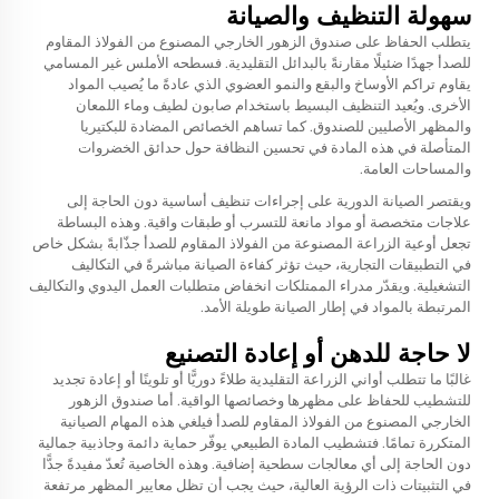
سهولة التنظيف والصيانة
يتطلب الحفاظ على صندوق الزهور الخارجي المصنوع من الفولاذ المقاوم
للصدأ جهدًا ضئيلًا مقارنةً بالبدائل التقليدية. فسطحه الأملس غير المسامي
يقاوم تراكم الأوساخ والبقع والنمو العضوي الذي عادةً ما يُصيب المواد
الأخرى. ويُعيد التنظيف البسيط باستخدام صابون لطيف وماء اللمعان
والمظهر الأصليين للصندوق. كما تساهم الخصائص المضادة للبكتيريا
المتأصلة في هذه المادة في تحسين النظافة حول حدائق الخضروات
والمساحات العامة.
ويقتصر الصيانة الدورية على إجراءات تنظيف أساسية دون الحاجة إلى
علاجات متخصصة أو مواد مانعة للتسرب أو طبقات واقية. وهذه البساطة
تجعل أوعية الزراعة المصنوعة من الفولاذ المقاوم للصدأ جذّابةً بشكل خاص
في التطبيقات التجارية، حيث تؤثر كفاءة الصيانة مباشرةً في التكاليف
التشغيلية. ويقدّر مدراء الممتلكات انخفاض متطلبات العمل اليدوي والتكاليف
المرتبطة بالمواد في إطار الصيانة طويلة الأمد.
لا حاجة للدهن أو إعادة التصنيع
غالبًا ما تتطلب أواني الزراعة التقليدية طلاءً دوريًّا أو تلوينًا أو إعادة تجديد
للتشطيب للحفاظ على مظهرها وخصائصها الواقية. أما صندوق الزهور
الخارجي المصنوع من الفولاذ المقاوم للصدأ فيلغي هذه المهام الصيانية
المتكررة تمامًا. فتشطيب المادة الطبيعي يوفّر حماية دائمة وجاذبية جمالية
دون الحاجة إلى أي معالجات سطحية إضافية. وهذه الخاصية تُعدّ مفيدةً جدًّا
في التثبيتات ذات الرؤية العالية، حيث يجب أن تظل معايير المظهر مرتفعة