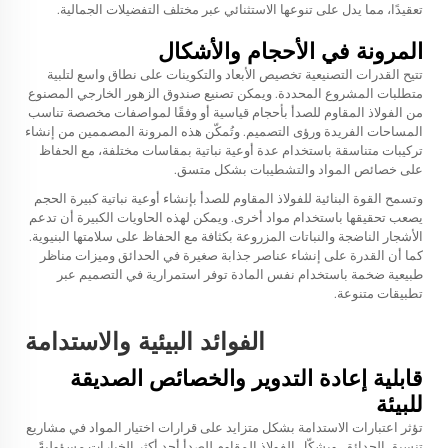
تعقيدًا، مما يدل على تنوعها الاستثنائي عبر مختلف التفضيلات الجمالية.
المرونة في الأحجام والأشكال
تتيح القدرات التصنيعية تخصيص الأبعاد والتكوينات على نطاق واسع لتلبية
متطلبات المشروع المحددة. ويمكن تصنيع صندوق الزهور الخارجي المصنوع
من الفولاذ المقاوم للصدأ بأحجام قياسية أو وفقًا لمواصفات مخصصة تناسب
المساحات الفريدة ورؤى التصميم. وتُمكّن هذه المرونة المصممين من إنشاء
تركيبات متناسقة باستخدام عدة أوعية نباتية بمقاسات مختلفة، مع الحفاظ
على خصائص المواد والتشطيبات بشكل متسق.
وتسمح القوة البنائية للفولاذ المقاوم للصدأ بإنشاء أوعية نباتية كبيرة الحجم
يصعب تحقيقها باستخدام مواد أخرى. ويمكن لهذه الحاويات الكبيرة أن تدعم
الأشجار الناضجة والنباتات المزروعة بكثافة مع الحفاظ على سلامتها البنيوية.
كما أن القدرة على إنشاء عناصر جذابة صغيرة في الحدائق وميزات مناظر
طبيعية ضخمة باستخدام نفس المادة توفر استمرارية في التصميم عبر
تطبيقات متنوعة.
الفوائد البيئية والاستدامة
قابلية إعادة التدوير والخصائص الصديقة
للبيئة
تؤثر اعتبارات الاستدامة بشكل متزايد على قرارات اختيار المواد في مشاريع
تنسيق الحدائق. ويشكّل الفولاذ المقاوم للصدأ أحد أكثر الخيارات مسؤوليةً