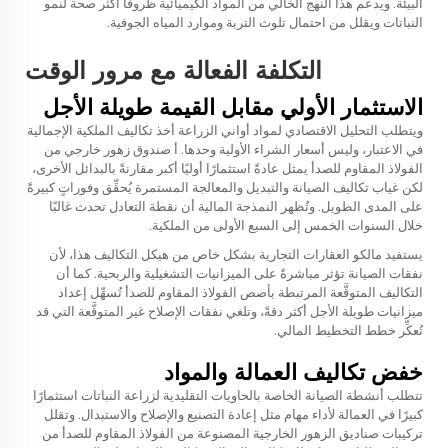
البيئة. ويدعم هذا النهج الخالي من المواد الكيميائية ظروفاً أكثر صحة لنمو
النباتات ويقلل من احتمال تلوث التربة وموارد المياه الجوفية.
التكلفة الفعالة مع مرور الوقت
الاستثمار الأولي مقابل القيمة طويلة الأجل
ويتطلب التحليل الاقتصادي لمواد أواني الزراعة أخذ تكاليف الملكية الإجمالية
في الاعتبار، وليس أسعار الشراء الأولية وحدها. أ
صندوق زهور خارجي من
الفولاذ المقاوم للصدأ
يمثل عادةً استثمارًا أوليًا أكبر مقارنةً بالبدائل الأخرى،
لكن غياب تكاليف الصيانة والتبديل والمعالجة المستمرة يُحقِّق وفوراتٍ كبيرةً
على المدى الطويل. وتُظهر النمذجة المالية أن نقطة التعادل تحدث غالبًا
خلال السنوات الخمس إلى السبع الأولى من الملكية.
يستفيد مالكو العقارات التجارية بشكل خاص من هيكل التكاليف هذا، لأن
نفقات الصيانة تؤثر مباشرةً على الميزانيات التشغيلية والربحية. كما أن
التكاليف المتوقَّعة المرتبطة بأصص الفولاذ المقاوم للصدأ تُسهِّل إعداد
ميزانيات طويلة الأجل أكثر دقةً، وتلغي نفقات الإصلاح غير المتوقَّعة التي قد
تُعكِّر خطط التخطيط المالي.
خفض تكاليف العمالة والمواد
تتطلب أنشطة الصيانة الخاصة بالحاويات التقليدية لزراعة النباتات استثمارًا
كبيرًا في العمالة لأداء مهام مثل إعادة التصنيع والإصلاح والاستبدال. وتقلل
تركيبات صناديق الزهور الخارجية المصنوعة من الفولاذ المقاوم للصدأ من