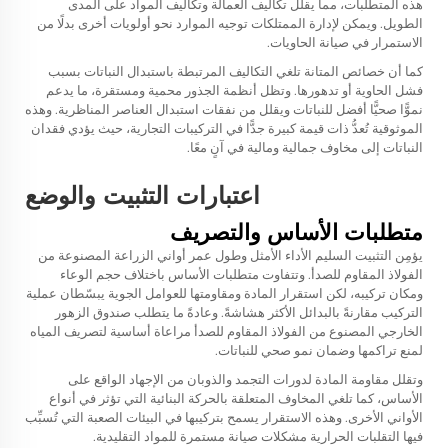
هذه المتطلبات، مما يقلل تكاليف العمالة وتكاليف المواد على المدى
الطويل. ويمكن لإدارة الممتلكات توجيه الموارد نحو أولويات أخرى بدلًا من
الاستمرار في صيانة الحاويات.
كما أن خصائص المتانة تلغي التكاليف المرتبطة باستبدال النباتات بسبب
فشل الحاوية أو تدهورها. وتظل أنظمة الجذور محمية ومستقرة، ما يدعم
نموًّا صحيًّا أفضل للنباتات ويقلل من نفقات استبدال العناصر المناظرية. وهذه
الموثوقية تُعدُّ ذات قيمة كبيرة جدًّا في التركيبات التجارية، حيث يؤدي فقدان
النباتات إلى مخاوف جمالية ومالية في آنٍ معًا.
اعتبارات التثبيت والوضع
متطلبات الأساس والتصريف
يؤمِن التثبيت السليم الأداء الأمثل وطول عمر أواني الزراعة المصنوعة من
الفولاذ المقاوم للصدأ. وتتفاوت متطلبات الأساس باختلاف حجم الوعاء
ومكان تركيبه، لكن استقرار المادة ومقاومتها للعوامل الجوية يبسّطان عملية
التركيب مقارنةً بالبدائل الأكثر هشاشةً. وعادةً ما يتطلب صندوق الزهور
الخارجي المصنوع من الفولاذ المقاوم للصدأ مراعاة أساسية لتصريف المياه
لمنع تراكمها وضمان نمو صحي للنباتات.
وتقلل مقاومة المادة لدورات التجمد والذوبان من الإجهاد الواقع على
الأساس، كما تلغي المخاوف المتعلقة بالحركة البنائية التي تؤثر في أنواع
الأواني الأخرى. وهذه الاستقرار يسمح بتركيبها في البيئات الصعبة التي تُسبِّب
فيها التقلبات الحرارية مشكلات صيانة مستمرة للمواد التقليدية.