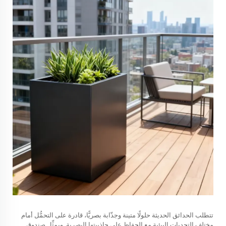
تتطلب الحدائق الحديثة حلولًا متينة وجذّابة بصريًّا، قادرة على التحمُّل أمام
مختلف التحديات البيئية مع الحفاظ على جاذبيتها البصرية. ويمثِّل صندوق