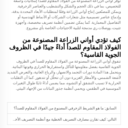
توفر أواني الزراعة المصنوعة من الفولاذ المقاوم للصدأ إمكانيات واسعة
للتخصيص، بما في ذلك الحجم والشكل والتشطيب والعناصر الزخرفية.
ويمكن للمصنّعين إنتاج أواني الزراعة وفقًا لمتطلبات الأبعاد المحددة بدقة،
وإدماج عناصر تصميمية مثل شعارات الشركات أو الأنماط الهندسية أو
التفاصيل المعمارية. كما يمكن تضمين أنظمة تصريف مخصصة، وأجهزة
تثبيت، ووصلات ري مدمجة لتلبية الاحتياجات الخاصة بأي مشروع.
كيف تؤدي أواني الزراعة المصنوعة من
الفولاذ المقاوم للصدأ أداءً جيدًا في الظروف
الجوية القاسية؟
تتفوق أواني الزراعة المصنوعة من الفولاذ المقاوم للصدأ في الظروف
الجوية القاسية بفضل مقاومتها للتآكل واستقرارها الحراري وقوتها البنائية.
ويتحمل هذا المادة دورات التجمد والانصهار، والرياح العاتية، والتعرض الشديد
لأشعة الشمس، والأمطار الغزيرة دون أن تتحلّل أو تتدهور. كما أن التقلبات
الحرارية لا تسبب التشقق أو التشوه، مما يضمن أداءً ثابتًا طوال التغيرات
الموسمية في الطقس، ويحمي أنظمة جذور النباتات من الإجهاد البيئي.
السابق:
ما هو الشريط الزخرفي المصنوع من الفولاذ المقاوم للصدأ؟
التالي:
كيف تقارن مصارف التصريف الخطية مع أنظمة التصريف الأخرى؟