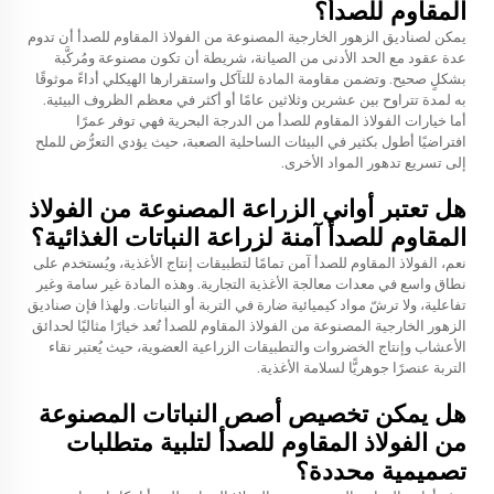
المقاوم للصدأ؟
يمكن لصناديق الزهور الخارجية المصنوعة من الفولاذ المقاوم للصدأ أن تدوم
عدة عقود مع الحد الأدنى من الصيانة، شريطة أن تكون مصنوعة ومُركَّبة
بشكلٍ صحيح. وتضمن مقاومة المادة للتآكل واستقرارها الهيكلي أداءً موثوقًا
به لمدة تتراوح بين عشرين وثلاثين عامًا أو أكثر في معظم الظروف البيئية.
أما خيارات الفولاذ المقاوم للصدأ من الدرجة البحرية فهي توفر عمرًا
افتراضيًا أطول بكثير في البيئات الساحلية الصعبة، حيث يؤدي التعرُّض للملح
إلى تسريع تدهور المواد الأخرى.
هل تعتبر أواني الزراعة المصنوعة من الفولاذ
المقاوم للصدأ آمنة لزراعة النباتات الغذائية؟
نعم، الفولاذ المقاوم للصدأ آمن تمامًا لتطبيقات إنتاج الأغذية، ويُستخدم على
نطاق واسع في معدات معالجة الأغذية التجارية. وهذه المادة غير سامة وغير
تفاعلية، ولا ترشّ مواد كيميائية ضارة في التربة أو النباتات. ولهذا فإن صناديق
الزهور الخارجية المصنوعة من الفولاذ المقاوم للصدأ تُعد خيارًا مثاليًا لحدائق
الأعشاب وإنتاج الخضروات والتطبيقات الزراعية العضوية، حيث يُعتبر نقاء
التربة عنصرًا جوهريًّا لسلامة الأغذية.
هل يمكن تخصيص أصص النباتات المصنوعة
من الفولاذ المقاوم للصدأ لتلبية متطلبات
تصميمية محددة؟