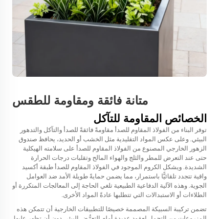
متانة فائقة ومقاومة للطقس
الخصائص المقاومة للتآكل
توفر البناء من الفولاذ المقاوم للصدأ مقاومةً فائقةً للصدأ والتآكل والتدهور
البيئي. وعلى عكس المواد التقليدية مثل الخشب أو الحديد، يحافظ صندوق
الزهور الخارجي المصنوع من الفولاذ المقاوم للصدأ على سلامته الهيكلية
حتى عند التعرض للمطر والثلج والهواء المالح وتقلبات درجات الحرارة
الشديدة. ويشكل الكروم الموجود في الفولاذ المقاوم للصدأ طبقة أكسيد
واقية تتجدد تلقائيًّا باستمرار، مما يضمن حمايةً طويلة الأمد ضد العوامل
الجوية. وهذه الآلية الدفاعية الطبيعية تلغي الحاجة إلى المعالجات المتكررة أو
الطلاءات أو الاستبدالات التي تتطلبها عادةً المواد الأخرى.
تضمن تركيبة السبيكة المصممة خصيصًا للتطبيقات الخارجية أن تتمكن هذه
المزروعات من التحمل لعقودٍ عديدة أمام التعرُّض البيئي دون أن تظهر عليها