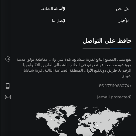
من نحن
الأسئلة الشائعة
الأخبار
اتصل بنا
حافظ على التواصل
يقع مبنى المصنع التابع لقرية تيتشانغ، بلدة شي وان، مقاطعة بولو، مدينة
هويتشو، مقاطعة قوانغدونغ، في الجانب الشمالي لطريق التكنولوجيا
الرقم 6، طريق دونغفنغ الأول، المنطقة الصناعية الثالثة، قرية شياشا،
شيباي
+86-13711968074
[email protected]