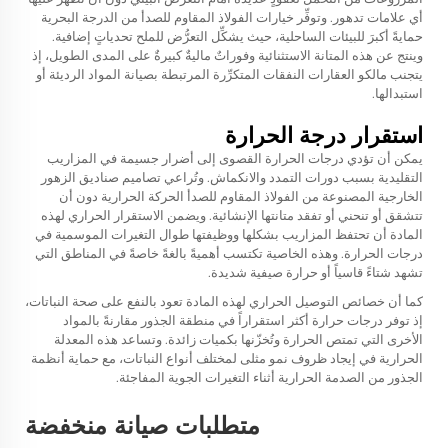
أي علامات تدهور. وتوفِّر خيارات الفولاذ المقاوم للصدأ من الدرجة البحرية
حمايةً أكبرَ للبيئات الساحلية، حيث يشكِّل التعرُّض للملح تحدياتٍ إضافية.
وينتج عن هذه المتانة الاستثنائية وفوراتٌ ماليةٌ كبيرةٌ على المدى الطويل، إذ
يتجنب مالكو العقارات النفقات المتكرِّرة المرتبطة بصيانة المواد الرديئة أو
استبدالها.
استقرار درجة الحرارة
يمكن أن تؤدي درجات الحرارة القصوى إلى أضرار جسيمة في المزاريب
التقليدية بسبب دورات التمدد والانكماش. وتُراعي تصاميم صناديق الزهور
الخارجية المصنوعة من الفولاذ المقاوم للصدأ الحركة الحرارية دون أن
تتشقق أو تنحني أو تفقد متانتها الإنشائية. ويضمن الاستقرار الحراري لهذه
المادة أن تحتفظ المزاريب بشكلها ووظيفتها طوال التغيرات الموسمية في
درجات الحرارة. وهذه الخاصية تكتسب أهميةً بالغةً خاصةً في المناطق التي
تشهد شتاءً قاسياً أو حرارة صيفية شديدة.
كما أن خصائص التوصيل الحراري لهذه المادة تعود بالنفع على صحة النباتات،
إذ توفر درجات حرارة أكثر استقراراً في منطقة الجذور مقارنةً بالمواد
الأخرى التي تمتص الحرارة وتُخزّنها بكميات زائدة. وتساعد هذه المعدلة
الحرارية في إيجاد ظروف نمو مثلى لمختلف أنواع النباتات، مع حماية أنظمة
الجذور من الصدمة الحرارية أثناء التغيرات الجوية المفاجئة.
متطلبات صيانة منخفضة