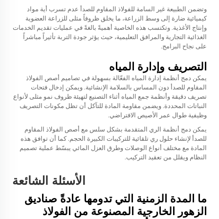
وتضمن الطبيعة غير السامة للفولاذ المقاوم للصدأ عدم تسرب أية مواد
كيميائية ضارة إلى وسط الزراعة، ما يخلق ظروفاً مثلى للزراعة العضوية
وإنتاج الأغذية. وتكتسب هذه الخاصية أهميةً بالغةً في عمليات تقديم الخدمات
الغذائية التجارية والمرافق التعليمية، حيث يؤثر جودة التربة تأثيراً مباشراً
على نجاح البرامج.
التصريف وإدارة المياه
يمكن دمج أنظمة إدارة المياه الفعّالة بسهولة في تصاميم أصص الفولاذ
المقاوم للصدأ دون المساس بالسلامة الإنشائية. ويمكن إدخال فتحات
تصريف دقيقة وأنظمة جمع المياه أثناء التصنيع لتهيئة ظروف نمو مثلى لأنواع
النباتات المحددة. ويضمن مقاومة المادة للتآكل أن تظل مكونات التصريف
وظيفية طوال عمر الأصيص الافتراضي.
يمكن دمج أنظمة الري المتقدمة بشكل سلس مع أصص الفولاذ المقاوم
للصدأ لإنشاء حلول ري تلقائية للتركيبات الكبيرة الحجم. كما أن توافق هذه
المادة مع مختلف أنواع الوصلات وطرق العزل المائي يبسّط عملية تصميم
النظام ويقلل من تعقيد التركيب.
الأسئلة الشائعة
ما المدة الزمنية التي تدومها عادةً صناديق
الزهور الخارجية المصنوعة من الفولاذ