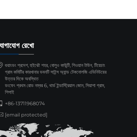
যোগাযোগ রেখো
গুয়াংডং প্রদেশ, হুইঝৌ শহর, বোলুও কাউন্টি, শিওয়ান টাউন, টিয়েচাং
গ্রাম কমিটির কারখানার ভবনটি সাইন্স অ্যান্ড টেকনোলজি এভিনিউয়ের
উত্তর দিকে অবস্থিত
ডংফেং প্রথম রোড নম্বর 6, থার্ড ইন্ডাস্ট্রিয়াল জোন, সিয়াশা গ্রাম,
শিপাই
+86-13711968074
[email protected]