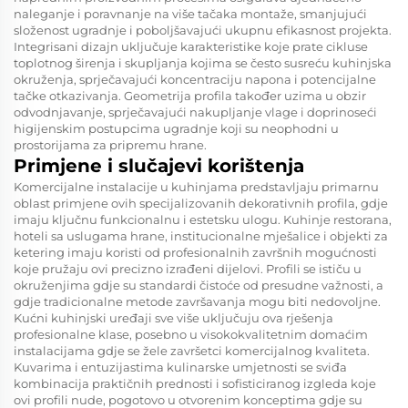
naleganje i poravnanje na više tačaka montaže, smanjujući
složenost ugradnje i poboljšavajući ukupnu efikasnost projekta.
Integrisani dizajn uključuje karakteristike koje prate cikluse
toplotnog širenja i skupljanja kojima se često susreću kuhinjska
okruženja, sprječavajući koncentraciju napona i potencijalne
tačke otkazivanja. Geometrija profila također uzima u obzir
odvodnjavanje, sprječavajući nakupljanje vlage i doprinoseći
higijenskim postupcima ugradnje koji su neophodni u
prostorijama za pripremu hrane.
Primjene i slučajevi korištenja
Komercijalne instalacije u kuhinjama predstavljaju primarnu
oblast primjene ovih specijalizovanih dekorativnih profila, gdje
imaju ključnu funkcionalnu i estetsku ulogu. Kuhinje restorana,
hoteli sa uslugama hrane, institucionalne mješalice i objekti za
ketering imaju koristi od profesionalnih završnih mogućnosti
koje pružaju ovi precizno izrađeni dijelovi. Profili se ističu u
okruženjima gdje su standardi čistoće od presudne važnosti, a
gdje tradicionalne metode završavanja mogu biti nedovoljne.
Kućni kuhinjski uređaji sve više uključuju ova rješenja
profesionalne klase, posebno u visokokvalitetnim domaćim
instalacijama gdje se žele završetci komercijalnog kvaliteta.
Kuvarima i entuzijastima kulinarske umjetnosti se sviđa
kombinacija praktičnih prednosti i sofisticiranog izgleda koje
ovi profili nude, pogotovo u otvorenim konceptima gdje su