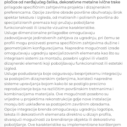
pločice od nerđajućeg čelika, dekorativne metalne ivične trake
prilagode specifičnim zahtjevima projekta i dizajnerskim
preferencama. Opcije završne obrade površine obuhvataju širok
spektar tekstura i izgleda, od matiranih i poliranih površina do
specijaliziranih premaza koji pružaju poboljšane
funkcionalnosti ili izrazite vizualne karakteristike.
Usluge dimenzionalne prilagodbe omogućavaju
zadovoljavanje jedinstvenih zahtjeva za ugradnju, pri čemu se
profili mogu proizvesti prema specifičnim zahtjevima dužine i
geometrijskim konfiguracijama. Napredne mogućnosti izrade
omogućavaju ugradnju specijalizovanih elemenata kao što su
integrisani sistemi za montažu, posebni uglovi ili vlastiti
dizajnerski elementi koji poboljšavaju funkcionalnost ili estetski
izgled.
Usluge podudaranja boje osiguravaju besprijekornu integraciju
sa postojećim dizajnerskim rješenjima, koristeći napredne
sisteme upravljanja bojom kako bi se postiglo precizno
reproduciranje boja na različitim površinskim tretmanima i
kombinacijama materijala. Ove mogućnosti posebno su
vrijedne u projektima rekonstrukcije gdje nove instalacije
moraju biti usklađene sa postojećim završnim obradama.
Opcije integracije brenda omogućavaju ugradnju logotipa,
teksta ili dekorativnih elemenata direktno u dizajn profila,
stvarajući mogućnosti za brendiranje objekta ili dekorativno
poboljšanje. Ove karakteristike su implementirane korištenjem