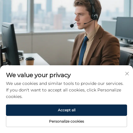
We value your privacy
We use cookies and similar tools to provide our services.
If you don't want to accept all cookies, click Personalize
cookies.
Dobijte besplatan citat
Accept all
Naš predstavnik će vas uskoro kontaktirati.
Personalize cookies