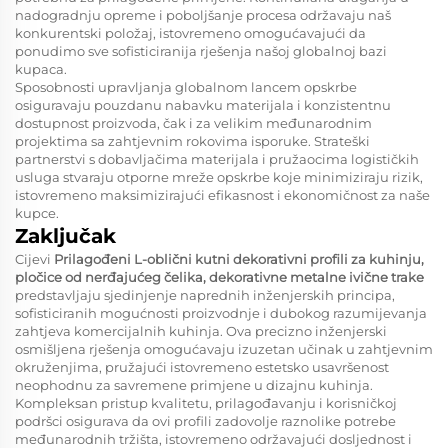
nadogradnju opreme i poboljšanje procesa održavaju naš
konkurentski položaj, istovremeno omogućavajući da
ponudimo sve sofisticiranija rješenja našoj globalnoj bazi
kupaca.
Sposobnosti upravljanja globalnom lancem opskrbe
osiguravaju pouzdanu nabavku materijala i konzistentnu
dostupnost proizvoda, čak i za velikim međunarodnim
projektima sa zahtjevnim rokovima isporuke. Strateški
partnerstvi s dobavljačima materijala i pružaocima logističkih
usluga stvaraju otporne mreže opskrbe koje minimiziraju rizik,
istovremeno maksimizirajući efikasnost i ekonomičnost za naše
kupce.
Zaključak
Cijevi
Prilagođeni L-oblični kutni dekorativni profili za kuhinju,
pločice od nerđajućeg čelika, dekorativne metalne ivične trake
predstavljaju sjedinjenje naprednih inženjerskih principa,
sofisticiranih mogućnosti proizvodnje i dubokog razumijevanja
zahtjeva komercijalnih kuhinja. Ova precizno inženjerski
osmišljena rješenja omogućavaju izuzetan učinak u zahtjevnim
okruženjima, pružajući istovremeno estetsko usavršenost
neophodnu za savremene primjene u dizajnu kuhinja.
Kompleksan pristup kvalitetu, prilagođavanju i korisničkoj
podršci osigurava da ovi profili zadovolje raznolike potrebe
međunarodnih tržišta, istovremeno održavajući dosljednost i