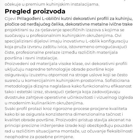
očekuje u premium kuhinjskim instalacijama.
Pregled proizvoda
Cijevi
Prilagođeni L-oblični kutni dekorativni profili za kuhinju,
pločice od nerđajućeg čelika, dekorativne metalne ivične trake
projektirani su za rješavanje specifičnih izazova s kojima se
suočavaju u profesionalnim kuhinjskim okruženjima. Ovi
specijalizirani dijelovi imaju inovativnu L-oblik konfiguraciju
koja pruža izvrsnu zaštitu ivica, istovremeno omogućavajući
čiste, profesionalne prelaze između različitih materijala
površina i ravni instalacije.
Proizvedeni od materijala visoke klase, ovi dekorativni profili
uključuju napredne tehnologije obrade površine koje
osiguravaju izuzetnu otpornost na stroge uslove koji se često
susreću u komercijalnim kuhinjskim prostorima. Sofisticirana
metodologija dizajna naglašava kako funkcionalnu efikasnost
tako i estetski izraz, stvarajući rješenja koja zadovoljavaju
dvostruke zahtjeve operativne učinkovitosti i vizuelnog izgleda
u modernim kulinarikim okruženjima.
Svaki profil prolazi kroz rigorozne procese procjene kvaliteta
kako bi se osigurala konzistentna dimenzionalna tačnost i
kvalitet obrade površine. Proizvodni pristup stavlja akcenat na
principi precizne inženjerske izrade koji obezbjeđuju pouzdan
rad u različitim situacijama montaže, uz očuvanje fleksibilnosti
neophodne za posebne primjene.