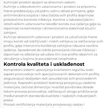
kuhinjski prostori spojeni sa dnevnom sobom.
Kuhinje u zdravstvenim ustanovama i prostori za pripremu
hrane predstavljaju još jednu važnu oblast primjene, gdje
antimikrobna svojstva i laka čistota ovih profila doprinose
protokolima kontrole infekcija. Kantine u laboratorijskim i
istraživačkim ustanovama također koriste ova rješenja gdje su
otpornost na kemikalije i dimenzionalna stabilnost ključni
zahtjevi.
Kuhinje obrazovnih ustanova i prostori za usluživanje hrane
imaju koristi od izdržljivosti i niskih zahtjeva za održavanje ovih
profila, gdje intenzivno korištenje zahtijeva robusna završna
rješenja. Sposobnost da izdrže ponavljane cikluse čišćenja i
otpornost na oštećenja od udara čini ove profile idealnim za
okruženja u kojima je pouzdanost neophodna.
Kontrola kvaliteta i usklađenost
Kompleksni sistemi upravljanja kvalitetom regulišu svaki
aspekt proizvodnje ovih specijalizovanih dekorativnih profila,
osiguravajući dosljedan rad i pouzdanost svih proizvedenih
jedinica. Napredni protokoli testiranja procjenjuju osobine
materijala, tačnost dimenzija i kvalitet površinske obrade
tokom procesa proizvodnje, održavajući strogo pridržavanje
međunarodnih standarda kvalitete i najboljih industrijskih
praksi.
Procesi certificiranja materijala provjeravaju sastav i