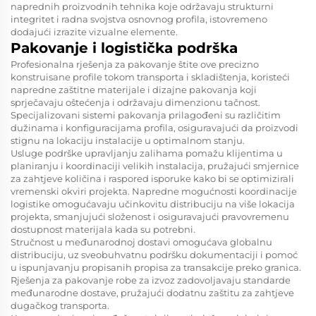
naprednih proizvodnih tehnika koje održavaju strukturni
integritet i radna svojstva osnovnog profila, istovremeno
dodajući izrazite vizualne elemente.
Pakovanje i logistička podrška
Profesionalna rješenja za pakovanje štite ove precizno
konstruisane profile tokom transporta i skladištenja, koristeći
napredne zaštitne materijale i dizajne pakovanja koji
sprječavaju oštećenja i održavaju dimenzionu tačnost.
Specijalizovani sistemi pakovanja prilagođeni su različitim
dužinama i konfiguracijama profila, osiguravajući da proizvodi
stignu na lokaciju instalacije u optimalnom stanju.
Usluge podrške upravljanju zalihama pomažu klijentima u
planiranju i koordinaciji velikih instalacija, pružajući smjernice
za zahtjeve količina i raspored isporuke kako bi se optimizirali
vremenski okviri projekta. Napredne mogućnosti koordinacije
logistike omogućavaju učinkovitu distribuciju na više lokacija
projekta, smanjujući složenost i osiguravajući pravovremenu
dostupnost materijala kada su potrebni.
Stručnost u međunarodnoj dostavi omogućava globalnu
distribuciju, uz sveobuhvatnu podršku dokumentaciji i pomoć
u ispunjavanju propisanih propisa za transakcije preko granica.
Rješenja za pakovanje robe za izvoz zadovoljavaju standarde
međunarodne dostave, pružajući dodatnu zaštitu za zahtjeve
dugačkog transporta.