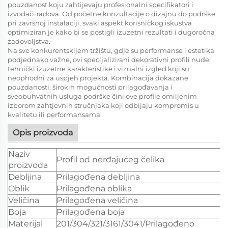
pouzdanost koju zahtijevaju profesionalni specifikatori i
izvođači radova. Od početne konzultacije o dizajnu do podrške
pri završnoj instalaciji, svaki aspekt korisničkog iskustva
optimiziran je kako bi se postigli izuzetni rezultati i dugoročna
zadovoljstva.
Na sve konkurentskijem tržištu, gdje su performanse i estetika
podjednako važne, ovi specijalizirani dekorativni profili nude
tehnički izuzetne karakteristike i vizualni izgled koji su
neophodni za uspjeh projekta. Kombinacija dokazane
pouzdanosti, širokih mogućnosti prilagođavanja i
sveobuhvatnih usluga podrške čini ove profile omiljenim
izborom zahtjevnih stručnjaka koji odbijaju kompromis u
kvalitetu ili performansama.
Opis proizvoda
Naziv
Profil od nerđajućeg čelika
proizvoda
Debljina
Prilagođena debljina
Oblik
Prilagođena oblika
Veličina
Prilagođena veličina
Boja
Prilagođena boja
Materijal
201/304/321/3161/3041/Prilagođeno