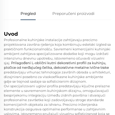
Pregled
Preporučeni proizvodi
Uvod
Profesionalne kuhinjske instalacije zahtijevaju precizno
projektovana završna rješenja koja kombinuju estetski izgled sa
praktičnom funkcionalnošću. Savremeni komercijalni kuhinjski
ambijent zahtijeva specijalizovane dodatke koji mogu izdržati
intenzivnu dnevnu upotrebu, istovremeno očuvavši vizuelni
sjaj.
Prilagođeni L-oblični kutni dekorativni profili za kuhinju,
pločice od nerđajućeg čelika, dekorativne metalne ivične trake
predstavljaju vrhunac tehnologije završnih obrada u arhitekturi,
dizajnirani posebno za visokoefikasne kuhinjske ambijente
gdje se trajnost sastaje sa sofisticiranim dizajnom.
Ovi specijalizovani uglovi profila predstavljaju ključne prelazne
elemente u savremenom kuhinjskom dizajnu, omogućavajući
besprijekornu integraciju između zidnih površina i stvarajući
profesionalne završetke koji zadovoljavaju stroge standarde
komercijalnih objekata za ishranu. Precizno inženjerska
konstrukcija osigurava optimalne performanse u zahtjevnim
uslovima, istovremeno pružajući vizuelnu sofisticiranost koja se