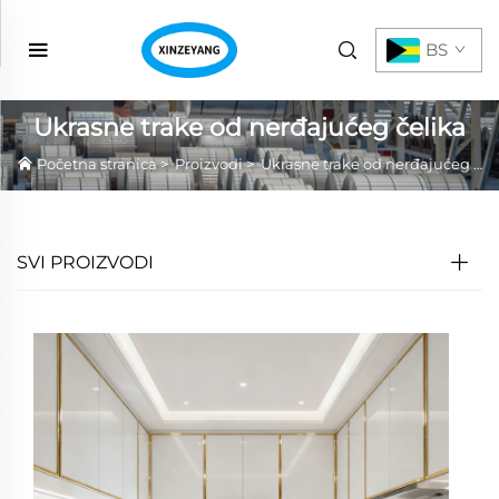
BS
Ukrasne trake od nerđajućeg čelika
Početna stranica
>
Proizvodi
>
Ukrasne trake od nerđajućeg čelika
SVI PROIZVODI