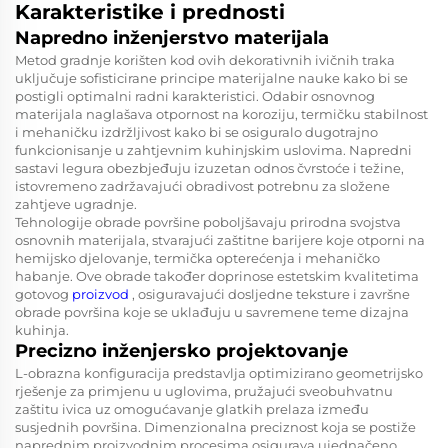
Karakteristike i prednosti
Napredno inženjerstvo materijala
Metod gradnje korišten kod ovih dekorativnih ivičnih traka
uključuje sofisticirane principe materijalne nauke kako bi se
postigli optimalni radni karakteristici. Odabir osnovnog
materijala naglašava otpornost na koroziju, termičku stabilnost
i mehaničku izdržljivost kako bi se osiguralo dugotrajno
funkcionisanje u zahtjevnim kuhinjskim uslovima. Napredni
sastavi legura obezbjeđuju izuzetan odnos čvrstoće i težine,
istovremeno zadržavajući obradivost potrebnu za složene
zahtjeve ugradnje.
Tehnologije obrade površine poboljšavaju prirodna svojstva
osnovnih materijala, stvarajući zaštitne barijere koje otporni na
hemijsko djelovanje, termička opterećenja i mehaničko
habanje. Ove obrade također doprinose estetskim kvalitetima
gotovog
proizvod
, osiguravajući dosljedne teksture i završne
obrade površina koje se uklađuju u savremene teme dizajna
kuhinja.
Precizno inženjersko projektovanje
L-obrazna konfiguracija predstavlja optimizirano geometrijsko
rješenje za primjenu u uglovima, pružajući sveobuhvatnu
zaštitu ivica uz omogućavanje glatkih prelaza između
susjednih površina. Dimenzionalna preciznost koja se postiže
naprednim proizvodnim procesima osigurava ujednačeno