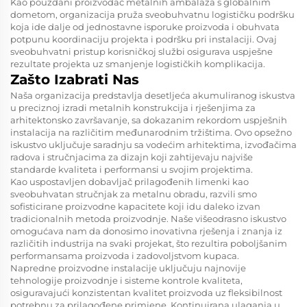
Kao pouzdani
proizvođač metalnih ambalaža
s globalnim
dometom, organizacija pruža sveobuhvatnu logističku podršku
koja ide dalje od jednostavne isporuke proizvoda i obuhvata
potpunu koordinaciju projekta i podršku pri instalaciji. Ovaj
sveobuhvatni pristup korisničkoj službi osigurava uspješne
rezultate projekta uz smanjenje logističkih komplikacija.
Zašto Izabrati Nas
Naša organizacija predstavlja desetljeća akumuliranog iskustva
u preciznoj izradi metalnih konstrukcija i rješenjima za
arhitektonsko završavanje, sa dokazanim rekordom uspješnih
instalacija na različitim međunarodnim tržištima. Ovo opsežno
iskustvo uključuje saradnju sa vodećim arhitektima, izvođačima
radova i stručnjacima za dizajn koji zahtijevaju najviše
standarde kvaliteta i performansi u svojim projektima.
Kao uspostavljen
dobavljač prilagođenih limenki
kao
sveobuhvatan stručnjak za metalnu obradu, razvili smo
sofisticirane proizvodne kapacitete koji idu daleko izvan
tradicionalnih metoda proizvodnje. Naše višeodrasno iskustvo
omogućava nam da donosimo inovativna rješenja i znanja iz
različitih industrija na svaki projekat, što rezultira poboljšanim
performansama proizvoda i zadovoljstvom kupaca.
Napredne proizvodne instalacije uključuju najnovije
tehnologije proizvodnje i sisteme kontrole kvaliteta,
osiguravajući konzistentan kvalitet proizvoda uz fleksibilnost
potrebnu za prilagođene primjene. Kontinuirana ulaganja u