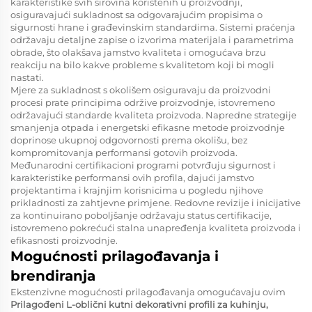
karakteristike svih sirovina korištenih u proizvodnji,
osiguravajući sukladnost sa odgovarajućim propisima o
sigurnosti hrane i građevinskim standardima. Sistemi praćenja
održavaju detaljne zapise o izvorima materijala i parametrima
obrade, što olakšava jamstvo kvaliteta i omogućava brzu
reakciju na bilo kakve probleme s kvalitetom koji bi mogli
nastati.
Mjere za sukladnost s okolišem osiguravaju da proizvodni
procesi prate principima održive proizvodnje, istovremeno
održavajući standarde kvaliteta proizvoda. Napredne strategije
smanjenja otpada i energetski efikasne metode proizvodnje
doprinose ukupnoj odgovornosti prema okolišu, bez
kompromitovanja performansi gotovih proizvoda.
Međunarodni certifikacioni programi potvrđuju sigurnost i
karakteristike performansi ovih profila, dajući jamstvo
projektantima i krajnjim korisnicima u pogledu njihove
prikladnosti za zahtjevne primjene. Redovne revizije i inicijative
za kontinuirano poboljšanje održavaju status certifikacije,
istovremeno pokrećući stalna unapređenja kvaliteta proizvoda i
efikasnosti proizvodnje.
Mogućnosti prilagođavanja i
brendiranja
Ekstenzivne mogućnosti prilagođavanja omogućavaju ovim
Prilagođeni L-oblični kutni dekorativni profili za kuhinju,