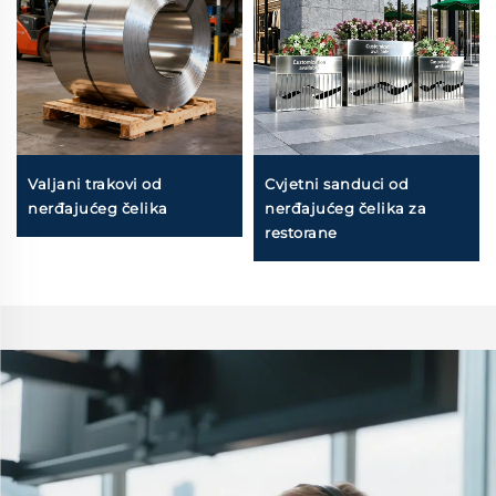
Valjani trakovi od
Cvjetni sanduci od
nerđajućeg čelika
nerđajućeg čelika za
restorane