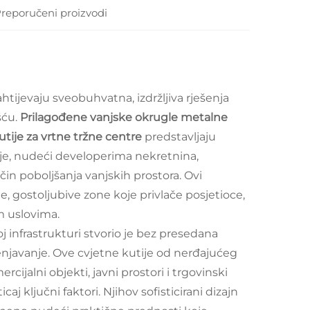
reporučeni proizvodi
htijevaju sveobuhvatna, izdržljiva rješenja
šću.
Prilagođene vanjske okrugle metalne
utije za vrtne tržne centre
predstavljaju
ije, nudeći developerima nekretnina,
n poboljšanja vanjskih prostora. Ovi
, gostoljubive zone koje privlače posjetioce,
m uslovima.
 infrastrukturi stvorio je bez presedana
enjavanje. Ove cvjetne kutije od nerđajućeg
cijalni objekti, javni prostori i trgovinski
caj ključni faktori. Njihov sofisticirani dizajn