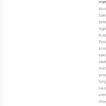
met
stv
Sak
zele
izg
kup
Posl
stv
sak
zad
ins
pro
Smj
neza
vre
mog