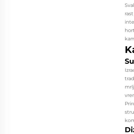
Sva
ras
int
hor
kam
K
Su
Izr
tra
mrl
vre
Pri
str
kom
Di