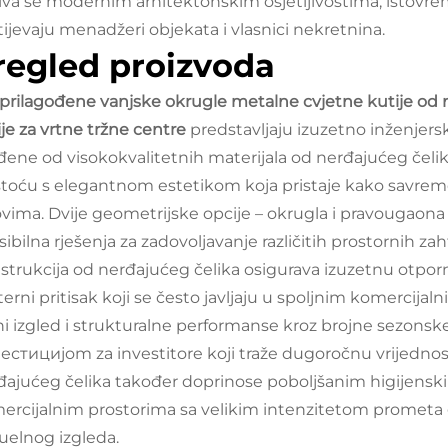
iva se modernim arhitektonskim osjetljivostima, istovr
tijevaju menadžeri objekata i vlasnici nekretnina.
regled proizvoda
prilagođene vanjske okrugle metalne cvjetne kutije od 
ije za vrtne tržne centre
predstavljaju izuzetno inženjersk
ađene od visokokvalitetnih materijala od nerđajućeg čel
stoću s elegantnom estetikom koja pristaje kako savrem
lovima. Dvije geometrijske opcije – okrugla i pravougaona
sibilna rješenja za zadovoljavanje različitih prostornih za
strukcija od nerđajućeg čelika osigurava izuzetnu otpo
terni pritisak koji se često javljaju u spoljnim komercij
jni izgled i strukturalne performanse kroz brojne sezonsk
естициjom za investitore koji traže dugoročnu vrijednos
đajućeg čelika također doprinose poboljšanim higijensk
ercijalnim prostorima sa velikim intenzitetom prometa gd
zuelnog izgleda.