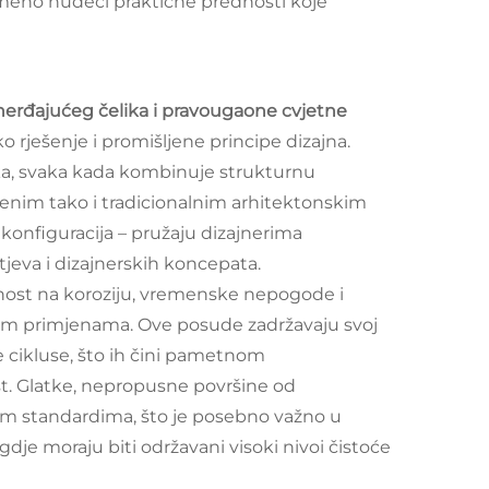
emeno nudeći praktične prednosti koje
nerđajućeg čelika i pravougaone cvjetne
o rješenje i promišljene principe dizajna.
ika, svaka kada kombinuje strukturnu
enim tako i tradicionalnim arhitektonskim
 konfiguracija – pružaju dizajnerima
htjeva i dizajnerskih koncepata.
rnost na koroziju, vremenske nepogode i
alnim primjenama. Ove posude zadržavaju svoj
e cikluse, što ih čini pametnom
t. Glatke, nepropusne površine od
im standardima, što je posebno važno u
je moraju biti održavani visoki nivoi čistoće