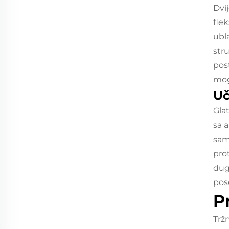
Dvi
fle
ubl
str
pos
mogu
Uč
Gla
sa 
sam
pro
dug
pos
P
Trž