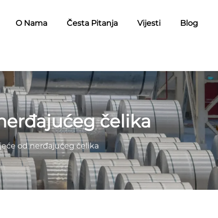
O Nama
Česta Pitanja
Vijesti
Blog
 nerđajućeg čelika
ijeće od nerđajućeg čelika