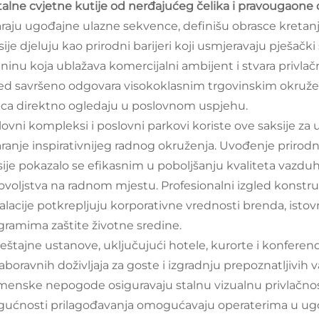
alne cvjetne kutije od nerđajućeg čelika i pravougaone c
araju ugođajne ulazne sekvence, definišu obrasce kretanj
sije djeluju kao prirodni barijeri koji usmjeravaju pješa
ninu koja ublažava komercijalni ambijent i stvara privlačn
led savršeno odgovara visokoklasnim trgovinskim okruženj
ca direktno ogledaju u poslovnom uspjehu.
ovni kompleksi i poslovni parkovi koriste ove saksije za u
aranje inspirativnijeg radnog okruženja. Uvođenje prirod
sije pokazalo se efikasnim u poboljšanju kvaliteta vazdu
ovoljstva na radnom mjestu. Profesionalni izgled konstru
talacije potkrepljuju korporativne vrednosti brenda, istov
gramima zaštite životne sredine.
eštajne ustanove, uključujući hotele, kurorte i konferenci
boravnih doživljaja za goste i izgradnju prepoznatljivih 
menske nepogode osiguravaju stalnu vizualnu privlačnos
ućnosti prilagođavanja omogućavaju operaterima u ugosti