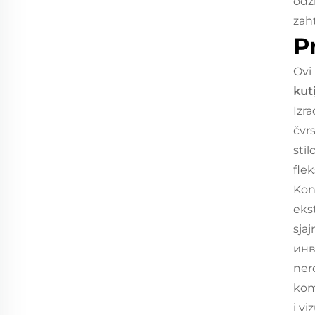
odz
zah
P
Ovi
kut
Izr
čvr
sti
flek
Kon
eks
sja
инв
ner
kom
i vi