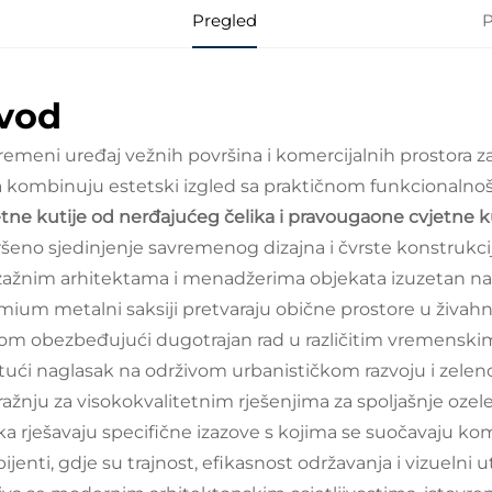
Pregled
P
vod
remeni uređaj vežnih površina i komercijalnih prostora za
a kombinuju estetski izgled sa praktičnom funkcionalno
etne kutije od nerđajućeg čelika i pravougaone cvjetne k
ršeno sjedinjenje savremenog dizajna i čvrste konstrukc
zažnim arhitektama i menadžerima objekata izuzetan nači
mium metalni saksiji pretvaraju obične prostore u živahne
tom obezbeđujući dugotrajan rad u različitim vremenski
tući naglasak na održivom urbanističkom razvoju i zelenoj
ražnju za visokokvalitetnim rješenjima za spoljašnje ozel
ka rješavaju specifične izazove s kojima se suočavaju komer
jenti, gdje su trajnost, efikasnost održavanja i vizuelni uti