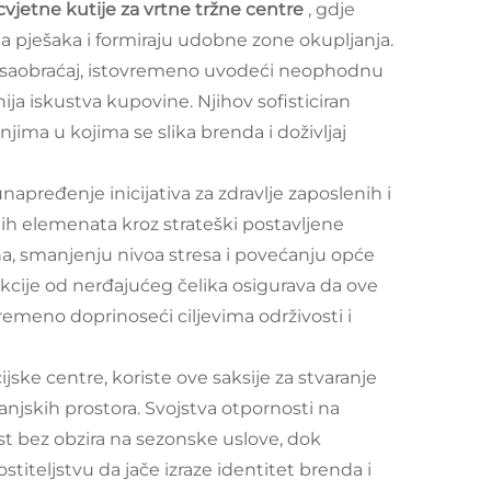
vjetne kutije za vrtne tržne centre
, gdje
a pješaka i formiraju udobne zone okupljanja.
čki saobraćaj, istovremeno uvodeći neophodnu
ija iskustva kupovine. Njihov sofisticiran
ima u kojima se slika brenda i doživljaj
napređenje inicijativa za zdravlje zaposlenih i
nih elemenata kroz strateški postavljene
ha, smanjenju nivoa stresa i povećanju opće
kcije od nerđajućeg čelika osigurava da ove
remeno doprinoseći ciljevima održivosti i
jske centre, koriste ove saksije za stvaranje
vanjskih prostora. Svojstva otpornosti na
t bez obzira na sezonske uslove, dok
teljstvu da jače izraze identitet brenda i