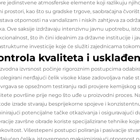
ore jedinstvene atmosferske elemente koji razlikuju njih
i prostori, kao što su gradske trgove, saobraćajna čvorišta 
jstava otpornosti na vandalizam i niskih zahtjeva za odr
ika. Ove saksije izdržavaju intenzivnu javnu upotrebu, ist
cionalnost, što ih čini idealnim za državne institucije i ja
rastrukturne investicije koje će služiti zajednicama tokom
ontrola kvaliteta i usklađe
izvodna izvrsnost počinje rigoroznim postupcima odabira m
olegirani nerđajući čelik visoke klase zadovoljava naše s
vrgava se opsežnom testiranju radi provjere kemijskog sa
litete površine prije nego što uđe u proizvodni proces. N
ode izrade stvaraju besprijekorne spojeve i konzistentnu 
minirajući potencijalne tačke otkazivanja i osiguravajuć
racije završne obrade koriste specijalizirane tehnike koje
kovitost. Višestepeni postupci poliranja i pasivacije stvar
đajućeg čelika, istovremeno maksimizirajući otpornost na 