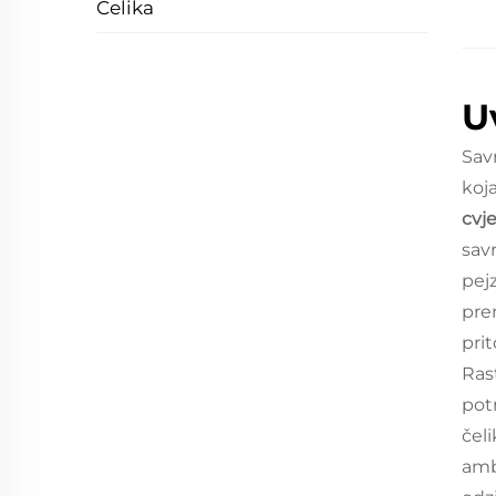
Čelika
U
Sav
koj
cvj
sav
pej
pre
pri
Ras
pot
čeli
ambi