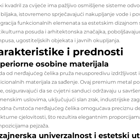
ki kvadril za cvijeće ima pažljivo osmišljene sisteme odvo
t biljaka, istovremeno sprječavajući nakupljanje vode i 
egracija funkcionalnih elemenata sa estetskim dizajnom s
tikulturna posuda i arhitektonska značajka, poboljšavaju
pusa, ugostiteljskih objekata i javnih okupljanja.
arakteristike i prednosti
periorne osobine materijala
ada od nerđajućeg čelika pruža neusporedivu izdržljivos
dicionalnih materijala za sađenje. Ovaj premium metal pok
je, osiguravajući da se cvjetni sanduci održavaju u savrš
menskim uslovima, uključujući slan zrak, industrijske z
rodna čvrstoća nerđajućeg čelika omogućava preciznu d
ukturne cjelovitosti, što rezultira elegantnim proporcijam
pozicijama pejzaža.
zajnerska univerzalnost i estetski ut