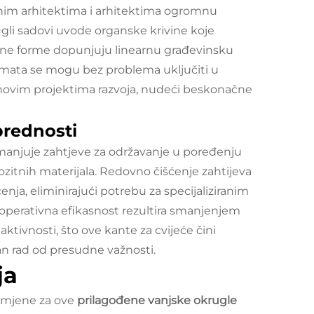
ažnim arhitektima i arhitektima ogromnu
ugli sadovi uvode organske krivine koje
ne forme dopunjuju linearnu građevinsku
rmata se mogu bez problema uključiti u
u novim projektima razvoja, nudeći beskonačne
prednosti
smanjuje zahtjeve za održavanje u poređenju
zitnih materijala. Redovno čišćenje zahtijeva
nja, eliminirajući potrebu za specijaliziranim
operativna efikasnost rezultira smanjenjem
tivnosti, što ove kante za cvijeće čini
an rad od presudne važnosti.
ja
rimjene za ove
prilagođene vanjske okrugle