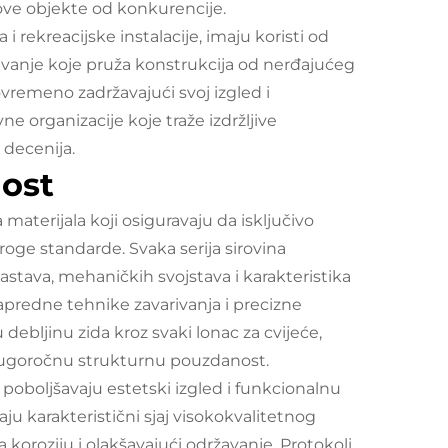
ove objekte od konkurencije.
i rekreacijske instalacije, imaju koristi od
žavanje koje pruža konstrukcija od nerđajućeg
ovremeno zadržavajući svoj izgled i
vne organizacije koje traže izdržljive
 decenija.
nost
aterijala koji osiguravaju da isključivo
troge standarde. Svaka serija sirovina
stava, mehaničkih svojstava i karakteristika
apredne tehnike zavarivanja i precizne
debljinu zida kroz svaki lonac za cvijeće,
i dugoročnu strukturnu pouzdanost.
 poboljšavaju estetski izgled i funkcionalnu
aju karakteristični sjaj visokokvalitetnog
koroziju i olakšavajući održavanje. Protokoli