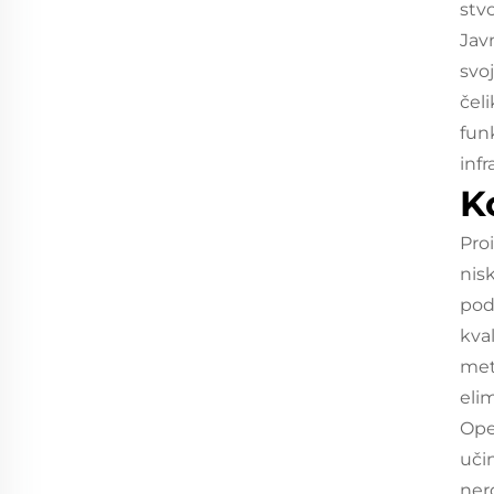
stv
Javn
svo
čel
funk
inf
K
Pro
nisk
pod
kva
met
eli
Ope
učin
ner