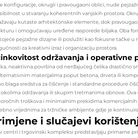
je konfiguracije, okrugli i pravougaoni oblici, nude pejz
ksibilnost u stvaranju koherentnih vanjskih prostora. Okr
ažavaju kutaste arhitektonske elemente, dok pravougao
ukturu i omogućavaju uređene rasporede biljaka. Oba fo
tojeće pejzažne dizajne ili poslužiti kao fokusne tačke 
ćnosti za kreativni izraz i organizaciju prostora.
inkovitost održavanja i operativne 
tka, neaktivna površina od nerđajućeg čelika drastično 
alternativnim materijalima poput betona, drveta ili kompo
o blaga sredstva za čišćenje i standardne procedure čišće
tokolima održavanja ili skupim tretmanima obnove. Ova 
oročnih troškova i minimalnim prekidima komercijalnih ak
ebno vrijednima za tržničke ambijente gdje je kontinuir
rimjene i slučajevi korišten
ni centri i trgovinski kompleksi predstavljaju primarne p