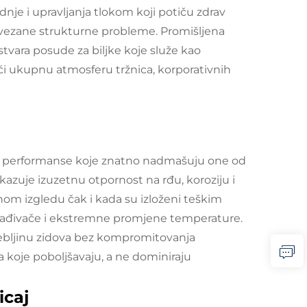
dnje i upravljanja tlokom koji potiču zdrav
povezane strukturne probleme. Promišljena
tvara posude za biljke koje služe kao
ći ukupnu atmosferu tržnica, korporativnih
t i performanse koje znatno nadmašuju one od
azuje izuzetnu otpornost na rđu, koroziju i
enom izgledu čak i kada su izloženi teškim
agađivače i ekstremne promjene temperature.
ebljinu zidova bez kompromitovanja
a koje poboljšavaju, a ne dominiraju
icaj