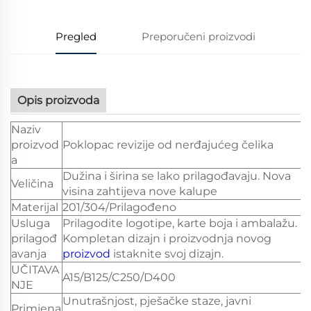
Pregled
Preporučeni proizvodi
Opis proizvoda
Naziv
proizvod
Poklopac revizije od nerđajućeg čelika
a
Dužina i širina se lako prilagođavaju. Nova
Veličina
visina zahtijeva nove kalupe
Materijal
201/304/Prilagođeno
Usluga
Prilagodite logotipe, karte boja i ambalažu.
prilagođ
Kompletan dizajn i proizvodnja novog
avanja
proizvod
istaknite svoj dizajn.
UČITAVA
A15/B125/C250/D400
NJE
Unutrašnjost, pješačke staze, javni
Primjena