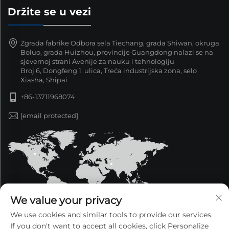
Držite se u vezi
Zgrada fabrike Odbora sela Tiechang, grada Shiwan, okruga
Boluo, grada Huizhou, provincije Guangdong nalazi se na
sjevernoj strani Avenije za nauku i tehnologiju
Broj 6, Dongfeng 1. ulica, Treća industrijska zona, selo
Xiasha, Shipai
+86-13711968074
[email protected]
We value your privacy
We use cookies and similar tools to provide our services.
If you don't want to accept all cookies, click Personalize