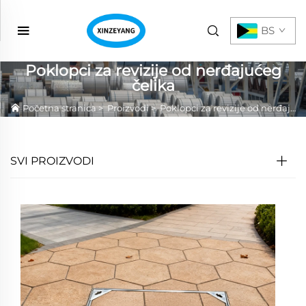
BS
Poklopci za revizije od nerđajućeg
čelika
Početna stranica
>
Proizvodi
>
Poklopci za revizije od nerđajućeg čelika
SVI PROIZVODI