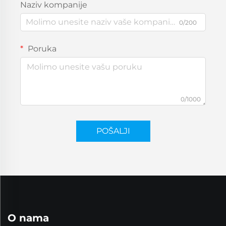
Naziv kompanije
0/200
Poruka
0/1000
POŠALJI
O nama