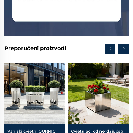
Preporučeni proizvodi
Vanjski cvjetni GURNICI i
Cvjetnjaci od nerđajućeg