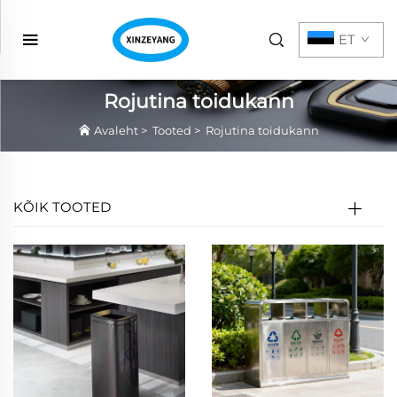
ET
Rojutina toidukann
Avaleht
>
Tooted
>
Rojutina toidukann
KÕIK TOOTED