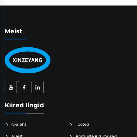
Meist
Kiired lingid
Avaleht
Tooted
Meist
Korduste Kysimused