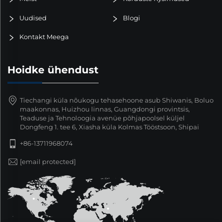
Uudised
Blogi
Kontakt Meega
Hoidke ühendust
Tiechangi küla nõukogu tehasehoone asub Shiwanis, Boluo
maakonnas, Huizhou linnas, Guangdongi provintsis,
Teaduse ja Tehnoloogia avenüe põhjapoolsel küljel
Dongfeng 1. tee 6, Xiasha küla Kolmas Tööstsoon, Shipai
+86-13711968074
[email protected]