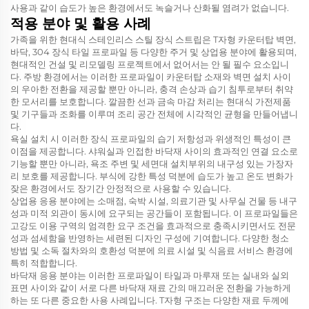
사용과 같이 습도가 높은 환경에서도 녹슬거나 산화될 염려가 없습니다.
적용 분야 및 활용 사례
가족을 위한 현대식 스테인리스 스틸 장식 스트립은 T자형 카운터탑 벽면,
바닥, 304 장식 타일 프로파일 등 다양한 주거 및 상업용 분야에 활용되며,
현대적인 건설 및 리모델링 프로젝트에서 없어서는 안 될 필수 요소입니
다. 주방 환경에서는 이러한 프로파일이 카운터탑 소재와 벽면 설치 사이
의 우아한 전환을 제공할 뿐만 아니라, 충격 손상과 습기 침투로부터 취약
한 모서리를 보호합니다. 깔끔한 선과 금속 마감 처리는 현대식 가전제품
및 기구들과 조화를 이루며 조리 공간 전체에 시각적인 균형을 만들어냅니
다.
욕실 설치 시 이러한 장식 프로파일의 습기 저항성과 위생적인 특성이 큰
이점을 제공합니다. 샤워실과 인접한 바닥재 사이의 효과적인 연결 요소로
기능할 뿐만 아니라, 욕조 주변 및 세면대 설치부위의 내구성 있는 가장자
리 보호를 제공합니다. 부식에 강한 특성 덕분에 습도가 높고 온도 변화가
잦은 환경에서도 장기간 안정적으로 사용할 수 있습니다.
상업용 응용 분야에는 소매점, 숙박 시설, 의료기관 및 사무실 건물 등 내구
성과 미적 외관이 동시에 요구되는 공간들이 포함됩니다. 이 프로파일들은
고강도 이용 구역의 엄격한 요구 조건을 효과적으로 충족시키면서도 전문
성과 섬세함을 반영하는 세련된 디자인 구성에 기여합니다. 다양한 청소
방법 및 소독 절차와의 호환성 덕분에 의료 시설 및 식음료 서비스 환경에
특히 적합합니다.
바닥재 응용 분야는 이러한 프로파일이 타일과 마루재 또는 실내와 실외
표면 사이와 같이 서로 다른 바닥재 재료 간의 매끄러운 전환을 가능하게
하는 또 다른 중요한 사용 사례입니다. T자형 구조는 다양한 재료 두께에