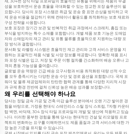
재, 304번 장식 타일 프로파일의 효율적인 유통을 위해서는 제품의 무결
성을 보호하면서 운송 효율을 극대화할 수 있는 정교한 포장 솔루션이 필
요합니다. 당사의 포장 시스템은 취급 및 운송 중 표면 손상을 방지하고 국
제 운송 비용을 절감하기 위해 컨테이너 활용도를 최적화하는 보호 재료와
구성 전략을 사용합니다.
보호 포장은 장기간 보관 및 반복적인 취급 과정에서 스크래치, 흠집 또는
부식을 방지하는 특수 소재를 포함합니다. 개별 제품 보호 기능은 도매업
자와 소매업자의 재고 관리 및 유통 물류를 효율적으로 지원하는 대량 포
장 방식과 결합됩니다.
문서화 및 라벨링 시스템은 효율적인 재고 관리와 고객 서비스 운영을 지
원하는 포괄적인 제품 식별 및 사양 정보를 제공합니다. 명확한 제품 표시
와 포장 식별은 입고, 저장 및 주문 이행 절차를 간소화하며 배송 오류나 고
객의 혼동 가능성을 줄여줍니다.
글로벌 운송 역량은 긴급 배송 요구사항과 비용 최적화된 대량 선적 수요
를 모두 충족시키는 다양한 운송 수단 및 경로 옵션을 포함합니다. 국제 포
워더 및 물류 제공업체와의 탄탄한 협력 관계를 통해 다양한 지리적 시장
과 규제 환경 전반에 걸쳐 신뢰성 높은 배송 성과를 보장합니다.
왜 우리를 선택해야 하나요
당사는 정밀 금속 가공 및 건축 마감 솔루션 분야에서 오랜 기간 쌓아온 경
험을 바탕으로, 가정용 현대식 스테인리스 스틸 장식 스트립, T자형 카운터
탑 벽면, 바닥재, 304 장식 타일 프로파일의 개발 및 생산에 적용하고 있습
니다. 이러한 풍부한 경험을 통해 당사는 현대적인 건설 및 리모델링 프로
젝트의 변화하는 요구를 이해하면서도 제품 품질과 고객 서비스에 대한 가
장 높은 기준을 유지할 수 있습니다.
국제 시장에서 입지를 다진 금속 포장 제조업체로서, 우리는 모든 제품 카