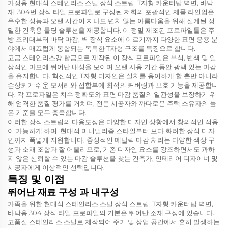
가정용 현대식 스테인리스 스틸 장식 스트립, T자형 카운터탑 벽면, 바닥
재, 304번 장식 타일 프로파일로 구성된 저희의 포괄적인 제품 라인업은
우수한 성능과 오랜 시간이 지나도 변치 않는 아름다움을 위해 설계된 정
밀한 건축용 몰딩 솔루션을 제공합니다. 이 정밀 제조된 프로파일들은 주
방 조리대부터 바닥 마감, 벽 장식 요소에 이르기까지 다양한 표면 응용 분
야에서 매끄럽게 통합되는 독특한 T자형 구조를 특징으로 합니다.
고급 스테인리스강 합금으로 제작된 이 장식 프로파일은 부식, 변색 및 일
상적인 마모에 뛰어난 내성을 보이며 오랜 사용 기간 동안 광택 있는 마감
을 유지합니다. 혁신적인 T자형 디자인은 설치를 용이하게 할 뿐만 아니라
손상되기 쉬운 모서리와 접합부에 최적의 커버링과 보호 기능을 제공합니
다. 각 프로파일은 치수 정확도와 표면 마감 품질의 일관성을 보장하기 위
해 엄격한 품질 평가를 거치며, 전문 시공자와 까다로운 주택 소유자의 높
은 기준을 모두 충족합니다.
이러한 장식 스트립의 다용도성은 다양한 디자인 상황에서 창의적인 적용
이 가능하게 하며, 현대적 미니멀리즘 스타일부터 보다 화려한 장식 디자
인까지 폭넓게 지원합니다. 중성적인 메탈릭 마감 처리는 다양한 색상 구
성과 소재 조합과 잘 어울리므로, 기존 디자인 요소를 강조하면서도 과하
지 않은 신뢰할 수 있는 마감 솔루션을 찾는 건축가, 인테리어 디자이너 및
시공자에게 이상적인 선택입니다.
특징 및 이점
뛰어난 재료 구성 과 내구성
가족을 위한 현대식 스테인리스 스틸 장식 스트립, T자형 카운터탑 벽면,
바닥용 304 장식 타일 프로파일의 기본은 뛰어난 소재 구성에 있습니다.
고품질 스테인리스 스틸로 제작되어 주거 및 상업 공간에서 흔히 발생하는