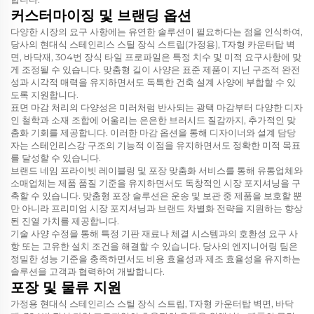
커스터마이징 및 브랜딩 옵션
다양한 시장의 요구 사항에는 유연한 솔루션이 필요하다는 점을 인식하여,
당사의 현대식 스테인리스 스틸 장식 스트립(가정용), T자형 카운터탑 벽
면, 바닥재, 304번 장식 타일 프로파일은 특정 치수 및 미적 요구사항에 맞
게 조정될 수 있습니다. 맞춤형 길이 사양은 표준 제품이 지닌 구조적 완전
성과 시각적 매력을 유지하면서도 독특한 건축 설계 사양에 부합할 수 있
도록 지원합니다.
표면 마감 처리의 다양성은 미러처럼 반사되는 광택 마감부터 다양한 디자
인 철학과 소재 조합에 어울리는 은은한 브러시드 질감까지, 추가적인 맞
춤화 기회를 제공합니다. 이러한 마감 옵션을 통해 디자이너와 설계 담당
자는 스테인리스강 구조의 기능적 이점을 유지하면서도 정확한 미적 목표
를 달성할 수 있습니다.
브랜드 네임 프라이빗 레이블링 및 포장 맞춤화 서비스를 통해 유통업체와
소매업체는 제품 품질 기준을 유지하면서도 독창적인 시장 포지셔닝을 구
축할 수 있습니다. 맞춤형 포장 솔루션은 운송 및 보관 중 제품을 보호할 뿐
만 아니라 프리미엄 시장 포지셔닝과 브랜드 차별화 전략을 지원하는 향상
된 진열 가치를 제공합니다.
기술 사양 수정을 통해 특정 기판 재료나 체결 시스템과의 호환성 요구 사
항 또는 고유한 설치 조건을 해결할 수 있습니다. 당사의 엔지니어링 팀은
정밀한 성능 기준을 충족하면서도 비용 효율성과 제조 효율성을 유지하는
솔루션을 고객과 협력하여 개발합니다.
포장 및 물류 지원
가정용 현대식 스테인리스 스틸 장식 스트립, T자형 카운터탑 벽면, 바닥