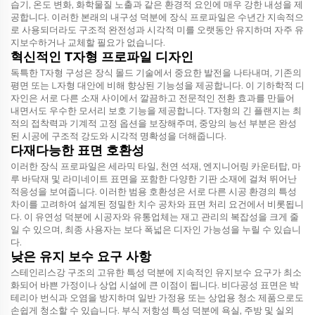
습기, 온도 변화, 화학물질 노출과 같은 환경적 요인에 매우 강한 내성을 제
공합니다. 이러한 본래의 내구성 덕분에 장식 프로파일은 수년간 지속적으
로 사용되더라도 구조적 완전성과 시각적 미를 오랫동안 유지하며 자주 유
지보수하거나 교체할 필요가 없습니다.
혁신적인 T자형 프로파일 디자인
독특한 T자형 구성은 장식 몰드 기술에서 중요한 발전을 나타내며, 기존의
평면 또는 L자형 대안에 비해 향상된 기능성을 제공합니다. 이 기하학적 디
자인은 서로 다른 소재 사이에서 깔끔하고 전문적인 전환 효과를 만들어
내면서도 우수한 모서리 보호 기능을 제공합니다. T자형의 긴 플랜지는 최
적의 접착력과 기계적 고정 옵션을 보장해주며, 중앙의 능선 부분은 완성
된 시공에 구조적 강도와 시각적 명확성을 더해줍니다.
다재다능한 표면 호환성
이러한 장식 프로파일은 세라믹 타일, 천연 석재, 엔지니어링 카운터탑, 마
루 바닥재 및 라미네이트 표면을 포함한 다양한 기판 소재에 걸쳐 뛰어난
적응성을 보여줍니다. 이러한 범용 호환성은 서로 다른 시공 환경의 특성
차이를 고려하여 설계된 정밀한 치수 공차와 표면 처리 요건에서 비롯됩니
다. 이 유연성 덕분에 시공자와 유통업체는 재고 관리의 복잡성을 크게 줄
일 수 있으며, 최종 사용자는 보다 폭넓은 디자인 가능성을 누릴 수 있습니
다.
낮은 유지 보수 요구 사항
스테인리스강 구조의 고유한 특성 덕분에 지속적인 유지보수 요구가 최소
화되어 바쁜 가정이나 상업 시설에 큰 이점이 됩니다. 비다공성 표면은 박
테리아 번식과 오염을 방지하며 일반 가정용 또는 상업용 청소 제품으로도
손쉽게 청소할 수 있습니다. 부식 저항성 특성 덕분에 욕실, 주방 및 실외