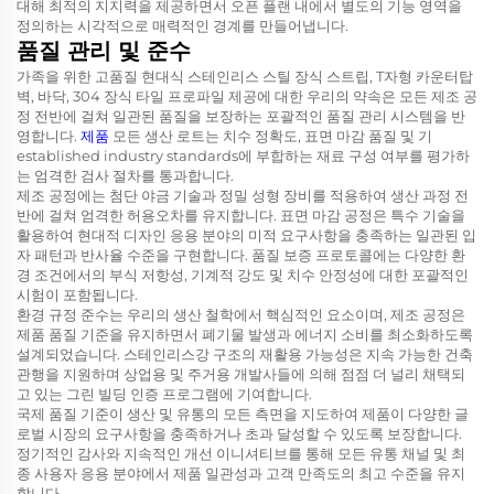
대해 최적의 지지력을 제공하면서 오픈 플랜 내에서 별도의 기능 영역을
정의하는 시각적으로 매력적인 경계를 만들어냅니다.
품질 관리 및 준수
가족을 위한 고품질 현대식 스테인리스 스틸 장식 스트립, T자형 카운터탑
벽, 바닥, 304 장식 타일 프로파일 제공에 대한 우리의 약속은 모든 제조 공
정 전반에 걸쳐 일관된 품질을 보장하는 포괄적인 품질 관리 시스템을 반
영합니다.
제품
모든 생산 로트는 치수 정확도, 표면 마감 품질 및 기
established industry standards에 부합하는 재료 구성 여부를 평가하
는 엄격한 검사 절차를 통과합니다.
제조 공정에는 첨단 야금 기술과 정밀 성형 장비를 적용하여 생산 과정 전
반에 걸쳐 엄격한 허용오차를 유지합니다. 표면 마감 공정은 특수 기술을
활용하여 현대적 디자인 응용 분야의 미적 요구사항을 충족하는 일관된 입
자 패턴과 반사율 수준을 구현합니다. 품질 보증 프로토콜에는 다양한 환
경 조건에서의 부식 저항성, 기계적 강도 및 치수 안정성에 대한 포괄적인
시험이 포함됩니다.
환경 규정 준수는 우리의 생산 철학에서 핵심적인 요소이며, 제조 공정은
제품 품질 기준을 유지하면서 폐기물 발생과 에너지 소비를 최소화하도록
설계되었습니다. 스테인리스강 구조의 재활용 가능성은 지속 가능한 건축
관행을 지원하며 상업용 및 주거용 개발사들에 의해 점점 더 널리 채택되
고 있는 그린 빌딩 인증 프로그램에 기여합니다.
국제 품질 기준이 생산 및 유통의 모든 측면을 지도하여 제품이 다양한 글
로벌 시장의 요구사항을 충족하거나 초과 달성할 수 있도록 보장합니다.
정기적인 감사와 지속적인 개선 이니셔티브를 통해 모든 유통 채널 및 최
종 사용자 응용 분야에서 제품 일관성과 고객 만족도의 최고 수준을 유지
합니다.