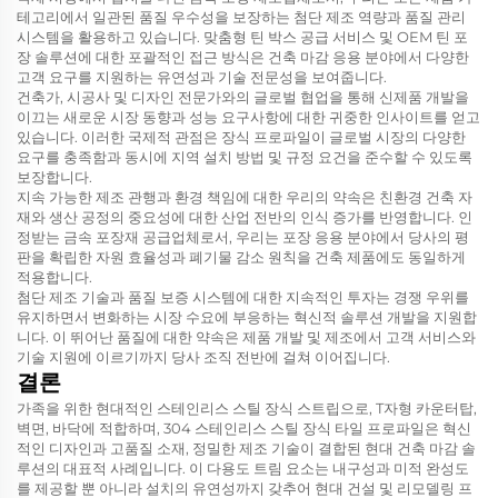
테고리에서 일관된 품질 우수성을 보장하는 첨단 제조 역량과 품질 관리
시스템을 활용하고 있습니다. 맞춤형 틴 박스 공급 서비스 및 OEM 틴 포
장 솔루션에 대한 포괄적인 접근 방식은 건축 마감 응용 분야에서 다양한
고객 요구를 지원하는 유연성과 기술 전문성을 보여줍니다.
건축가, 시공사 및 디자인 전문가와의 글로벌 협업을 통해 신제품 개발을
이끄는 새로운 시장 동향과 성능 요구사항에 대한 귀중한 인사이트를 얻고
있습니다. 이러한 국제적 관점은 장식 프로파일이 글로벌 시장의 다양한
요구를 충족함과 동시에 지역 설치 방법 및 규정 요건을 준수할 수 있도록
보장합니다.
지속 가능한 제조 관행과 환경 책임에 대한 우리의 약속은 친환경 건축 자
재와 생산 공정의 중요성에 대한 산업 전반의 인식 증가를 반영합니다. 인
정받는 금속 포장재 공급업체로서, 우리는 포장 응용 분야에서 당사의 평
판을 확립한 자원 효율성과 폐기물 감소 원칙을 건축 제품에도 동일하게
적용합니다.
첨단 제조 기술과 품질 보증 시스템에 대한 지속적인 투자는 경쟁 우위를
유지하면서 변화하는 시장 수요에 부응하는 혁신적 솔루션 개발을 지원합
니다. 이 뛰어난 품질에 대한 약속은 제품 개발 및 제조에서 고객 서비스와
기술 지원에 이르기까지 당사 조직 전반에 걸쳐 이어집니다.
결론
가족을 위한 현대적인 스테인리스 스틸 장식 스트립으로, T자형 카운터탑,
벽면, 바닥에 적합하며, 304 스테인리스 스틸 장식 타일 프로파일은 혁신
적인 디자인과 고품질 소재, 정밀한 제조 기술이 결합된 현대 건축 마감 솔
루션의 대표적 사례입니다. 이 다용도 트림 요소는 내구성과 미적 완성도
를 제공할 뿐 아니라 설치의 유연성까지 갖추어 현대 건설 및 리모델링 프