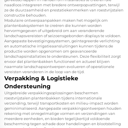
naadloos integreren met bredere ontwerpopvattingen, terwijl
ze de duurzaamheid en prestatiekenmerken van roestvrijstalen
constructie behouden.
Modulaire ontwerpaanpakken maken het mogelijk om
plantenbaksystemen te creëren die kunnen worden
hervormgegeven of uitgebreid om aan veranderende
landschapsvereisten of seizoensgebonden displays te voldoen.
Aangepaste bevestigingssystemen, geïntegreerde verlichting
en automatische irrigatieaansluitingen kunnen tijdens de
productie worden opgenomen om geavanceerde
landschapsinstallaties te ondersteunen. Deze flexibiliteit zorgt
ervoor dat plantenbakken functioneel en actueel blijven
naarmate landschapsontwerpen evolueren of operationele
vereisten veranderen in de loop van de tijd.
Verpakking & Logistieke
Ondersteuning
Uitgebreide verpakkingsoplossingen beschermen
roestvrijstalen plantenbakken tijdens internationale
verzending, terwijl transportkosten en milieu-impact worden
geminimaliseerd. Aangepaste verpakkingsontwerpen houden
rekening met onregelmatige vormen en verzendingen van
meerdere eenheden, en bieden tegelijkertijd voldoende
bescherming tegen schade door handelingen en blootstelling