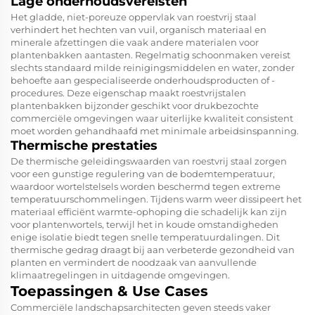
Lage onderhoudsvereisten
Het gladde, niet-poreuze oppervlak van roestvrij staal
verhindert het hechten van vuil, organisch materiaal en
minerale afzettingen die vaak andere materialen voor
plantenbakken aantasten. Regelmatig schoonmaken vereist
slechts standaard milde reinigingsmiddelen en water, zonder
behoefte aan gespecialiseerde onderhoudsproducten of -
procedures. Deze eigenschap maakt roestvrijstalen
plantenbakken bijzonder geschikt voor drukbezochte
commerciële omgevingen waar uiterlijke kwaliteit consistent
moet worden gehandhaafd met minimale arbeidsinspanning.
Thermische prestaties
De thermische geleidingswaarden van roestvrij staal zorgen
voor een gunstige regulering van de bodemtemperatuur,
waardoor wortelstelsels worden beschermd tegen extreme
temperatuurschommelingen. Tijdens warm weer dissipeert het
materiaal efficiënt warmte-ophoping die schadelijk kan zijn
voor plantenwortels, terwijl het in koude omstandigheden
enige isolatie biedt tegen snelle temperatuurdalingen. Dit
thermische gedrag draagt bij aan verbeterde gezondheid van
planten en vermindert de noodzaak van aanvullende
klimaatregelingen in uitdagende omgevingen.
Toepassingen & Use Cases
Commerciële landschapsarchitecten geven steeds vaker