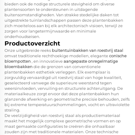
bieden ook de nodige structurele stevigheid om diverse
plantensoorten te ondersteunen in uitdagende
buitensomstandigheden. Van strakke stedelijke daken tot
uitgestrekte tuinlandschappen passen deze plantenbakken
zich moeiteloos aan bij elk architectonisch visioen, terwijl ze
zorgen voor langetermijnwaarde en minimale
onderhoudseisen.
Productoverzicht
Onze uitgebreide reeks
buitentuinbakken van roestvrij staal
omvat traditionele rechthoekige modellen, elegante
conische
bloempotten
, en innovatieve
aangepaste onregelmatige
bloembakken
die de grenzen van conventionele
plantenbakken esthetiek verleggen. Elk exemplaar is
zorgvuldig vervaardigd uit roestvrij staal van hoge kwaliteit,
geselecteerd vanwege de superieure weerstand tegen
weersinvloeden, vervuiling en structurele achteruitgang. De
materiaalkeuze zorgt ervoor dat deze plantenbakken hun
glanzende afwerking en geometrische precisie behouden, zelfs
bij extreme temperatuurschommelingen, vocht en ultraviolette
straling.
De veelzijdigheid van roestvrij staal als productiemateriaal
maakt het mogelijk complexe geometrische vormen en op
maat gemaakte configuraties te creëren die onhaalbaar
zouden zijn met traditionele materialen. Onze technische