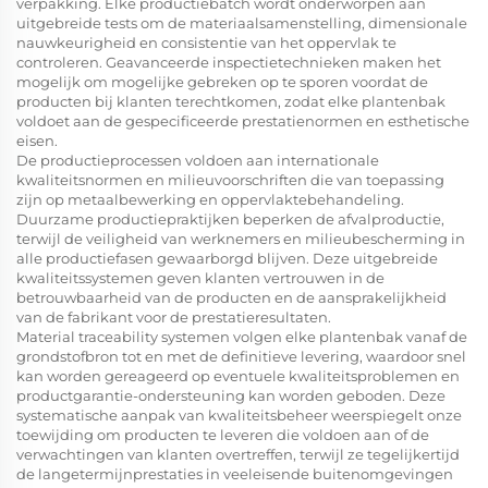
verpakking. Elke productiebatch wordt onderworpen aan
uitgebreide tests om de materiaalsamenstelling, dimensionale
nauwkeurigheid en consistentie van het oppervlak te
controleren. Geavanceerde inspectietechnieken maken het
mogelijk om mogelijke gebreken op te sporen voordat de
producten bij klanten terechtkomen, zodat elke plantenbak
voldoet aan de gespecificeerde prestatienormen en esthetische
eisen.
De productieprocessen voldoen aan internationale
kwaliteitsnormen en milieuvoorschriften die van toepassing
zijn op metaalbewerking en oppervlaktebehandeling.
Duurzame productiepraktijken beperken de afvalproductie,
terwijl de veiligheid van werknemers en milieubescherming in
alle productiefasen gewaarborgd blijven. Deze uitgebreide
kwaliteitssystemen geven klanten vertrouwen in de
betrouwbaarheid van de producten en de aansprakelijkheid
van de fabrikant voor de prestatieresultaten.
Material traceability systemen volgen elke plantenbak vanaf de
grondstofbron tot en met de definitieve levering, waardoor snel
kan worden gereageerd op eventuele kwaliteitsproblemen en
productgarantie-ondersteuning kan worden geboden. Deze
systematische aanpak van kwaliteitsbeheer weerspiegelt onze
toewijding om producten te leveren die voldoen aan of de
verwachtingen van klanten overtreffen, terwijl ze tegelijkertijd
de langetermijnprestaties in veeleisende buitenomgevingen