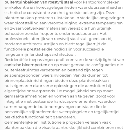
buitentuinbakken van roestvrij staal
voor kantoorkomplexen,
winkelcentra en horecagelegenheden waar duurzaamheid en
esthetische consistentie van het grootste belang zijn. Deze
plantenbakken presteren uitstekend in stedelijke omgevingen
waar blootstelling aan verontreiniging, extreme temperaturen
en zwaar voetverkeer materialen vereist die hun uiterlijk
behouden zonder frequente onderhoudsbeurten. Het
professionele uiterlijk van roestvrij staal sluit goed aan bij
moderne architectuurstijlen en biedt tegelijkertijd de
functionele prestaties die nodig zijn voor succesvolle
langetermijnlandschapsarchitectuur.
Residentiële toepassingen profiteren van de veelzijdigheid van
conische bloempotten
en op maat gemaakte configuraties die
buitenleefruimtes verbeteren en bestand zijn tegen
seizoensgebonden weersinvloeden. Van daktuinen tot
binnenplaatsinrichtingen bieden deze plantenbakken
huiseigenaren duurzame oplossingen die aansluiten bij
eigentijdse ontwerptrends. De mogelijkheid om op maat
gemaakte afmetingen en vormen aan te geven, zorgt voor
integratie met bestaande hardscape-elementen, waardoor
samenhangende buitenomgevingen ontstaan die de
persoonlijke stijlpreferenties weerspiegelen en tegelijkertijd
praktische functionaliteit garanderen.
Gemeentelijke en institutionele projecten vereisen vaak
plantenbakken die visuele aantrekkelijkheid combineren met