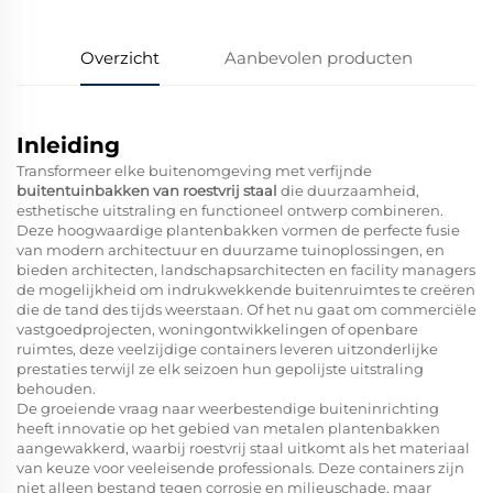
Overzicht
Aanbevolen producten
Inleiding
Transformeer elke buitenomgeving met verfijnde
buitentuinbakken van roestvrij staal
die duurzaamheid,
esthetische uitstraling en functioneel ontwerp combineren.
Deze hoogwaardige plantenbakken vormen de perfecte fusie
van modern architectuur en duurzame tuinoplossingen, en
bieden architecten, landschapsarchitecten en facility managers
de mogelijkheid om indrukwekkende buitenruimtes te creëren
die de tand des tijds weerstaan. Of het nu gaat om commerciële
vastgoedprojecten, woningontwikkelingen of openbare
ruimtes, deze veelzijdige containers leveren uitzonderlijke
prestaties terwijl ze elk seizoen hun gepolijste uitstraling
behouden.
De groeiende vraag naar weerbestendige buiteninrichting
heeft innovatie op het gebied van metalen plantenbakken
aangewakkerd, waarbij roestvrij staal uitkomt als het materiaal
van keuze voor veeleisende professionals. Deze containers zijn
niet alleen bestand tegen corrosie en milieuschade, maar