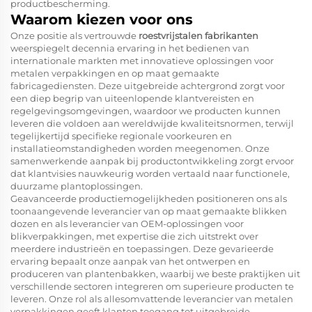
productbescherming.
Waarom kiezen voor ons
Onze positie als vertrouwde
roestvrijstalen fabrikanten
weerspiegelt decennia ervaring in het bedienen van
internationale markten met innovatieve oplossingen voor
metalen verpakkingen en op maat gemaakte
fabricagediensten. Deze uitgebreide achtergrond zorgt voor
een diep begrip van uiteenlopende klantvereisten en
regelgevingsomgevingen, waardoor we producten kunnen
leveren die voldoen aan wereldwijde kwaliteitsnormen, terwijl
tegelijkertijd specifieke regionale voorkeuren en
installatieomstandigheden worden meegenomen. Onze
samenwerkende aanpak bij productontwikkeling zorgt ervoor
dat klantvisies nauwkeurig worden vertaald naar functionele,
duurzame plantoplossingen.
Geavanceerde productiemogelijkheden positioneren ons als
toonaangevende leverancier van op maat gemaakte blikken
dozen en als leverancier van OEM-oplossingen voor
blikverpakkingen, met expertise die zich uitstrekt over
meerdere industrieën en toepassingen. Deze gevarieerde
ervaring bepaalt onze aanpak van het ontwerpen en
produceren van plantenbakken, waarbij we beste praktijken uit
verschillende sectoren integreren om superieure producten te
leveren. Onze rol als allesomvattende leverancier van metalen
verpakkingen geeft klanten toegang tot uitgebreide