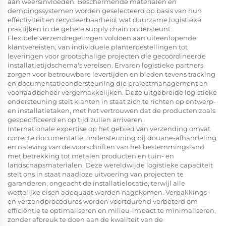
aan weersinvloeden. Beschermende materialen en
dempingssystemen worden geselecteerd op basis van hun
effectiviteit en recycleerbaarheid, wat duurzame logistieke
praktijken in de gehele supply chain ondersteunt.
Flexibele verzendregelingen voldoen aan uiteenlopende
klantvereisten, van individuele planterbestellingen tot
leveringen voor grootschalige projecten die gecoördineerde
installatietijdschema's vereisen. Ervaren logistieke partners
zorgen voor betrouwbare levertijden en bieden tevens tracking
en documentatieondersteuning die projectmanagement en
voorraadbeheer vergemakkelijken. Deze uitgebreide logistieke
ondersteuning stelt klanten in staat zich te richten op ontwerp-
en installatietaken, met het vertrouwen dat de producten zoals
gespecificeerd en op tijd zullen arriveren.
Internationale expertise op het gebied van verzending omvat
correcte documentatie, ondersteuning bij douane-afhandeling
en naleving van de voorschriften van het bestemmingsland
met betrekking tot metalen producten en tuin- en
landschapsmaterialen. Deze wereldwijde logistieke capaciteit
stelt ons in staat naadloze uitvoering van projecten te
garanderen, ongeacht de installatielocatie, terwijl alle
wettelijke eisen adequaat worden nagekomen. Verpakkings-
en verzendprocedures worden voortdurend verbeterd om
efficiëntie te optimaliseren en milieu-impact te minimaliseren,
zonder afbreuk te doen aan de kwaliteit van de