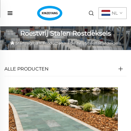
NL
Roestvrij Stalen Rostdeksels
Startpagina
>
Producten
>
Roestvrij Stalen Rostdeksels
ALLE PRODUCTEN