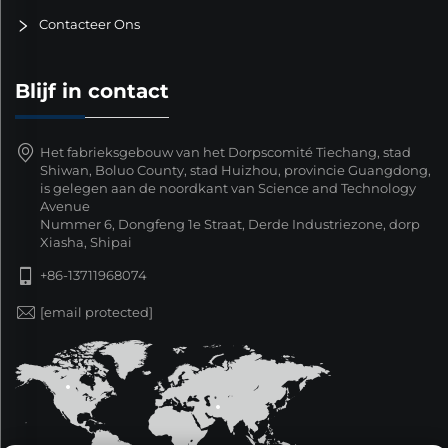
Contacteer Ons
Blijf in contact
Het fabrieksgebouw van het Dorpscomité Tiechang, stad
Shiwan, Boluo County, stad Huizhou, provincie Guangdong,
is gelegen aan de noordkant van Science and Technology
Avenue
Nummer 6, Dongfeng 1e Straat, Derde Industriezone, dorp
Xiasha, Shipai
+86-13711968074
[email protected]