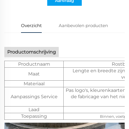
Aanvraag
Overzicht
Aanbevolen producten
Productomschrijving
Productnaam
Rostbes
Lengte en breedte zijn
Maat
ver
Materiaal
Pas logo's, kleurenkaarten
Aanpassings Service
de fabricage van het ni
Laad
A
Toepassing
Binnen, voetpad