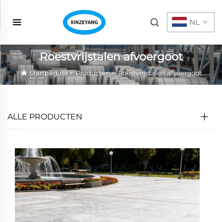
NL
Roestvrijstalen afvoergoot
Startpagina
>
Producten
>
Roestvrijstalen afvoergoot
ALLE PRODUCTEN