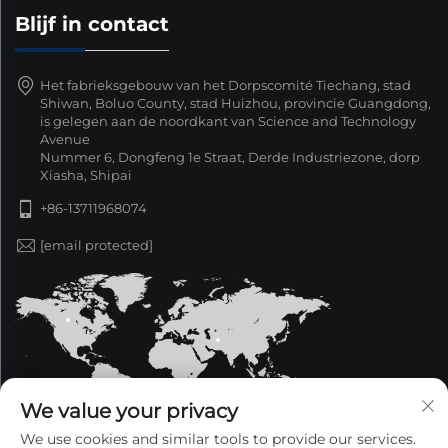
Blijf in contact
Het fabrieksgebouw van het Dorpscomité Tiechang, stad
Shiwan, Boluo County, stad Huizhou, provincie Guangdong,
is gelegen aan de noordkant van Science and Technology
Avenue
Nummer 6, Dongfeng 1e Straat, Derde Industriezone, dorp
Xiasha, Shipai
+86-13711968074
[email protected]
We value your privacy
We use cookies and similar tools to provide our services.