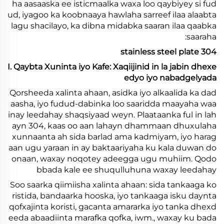
ha aasaaska ee isticmaalka waxa loo qaybiyey si fud
ud, iyagoo ka koobnaaya hawlaha sarreef ilaa alaabta
lagu shacilayo, ka dibna midabka saaran ilaa qaabka
saaraha:
304 stainless steel plate
I. Qaybta Xuninta iyo Kafe: Xaqiijinid in la jabin dhexe
edyo iyo nabadgelyada
Qorsheeda xalinta ahaan, asidka iyo alkaalida ka dad
aasha, iyo fudud-dabinka loo saaridda maayaha waa
inay leedahay shaqsiyaad weyn. Plaataanka ful in lah
ayn 304, kaas oo aan lahayn dhammaan dhuxulaha
xunnaanta ah sida barlad ama kadmiyam, iyo harag
aan ugu yaraan in ay baktaariyaha ku kala duwan do
onaan, waxay noqotey adeegga ugu muhiim. Qodo
bbada kale ee shuqulluhuna waxay leedahay
Soo saarka qiimiisha xalinta ahaan: sida tankaaga ko
ristida, bandaarka hooska, iyo tankaaga isku daynta
qofxajinta koristi, gacanta amararka iyo tanka dhexd
eeda abaadiinta marafka qofka, iwm., waxay ku bada