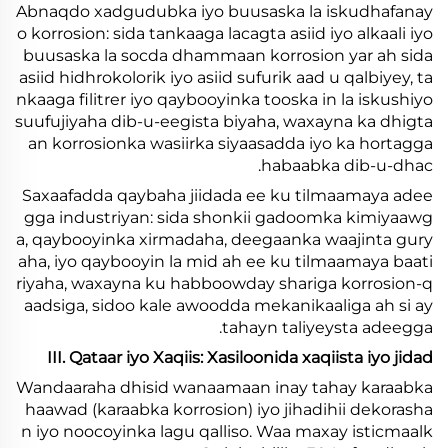
Abnaqdo xadgudubka iyo buusaska la iskudhafanay
o korrosion: sida tankaaga lacagta asiid iyo alkaali iyo
buusaska la socda dhammaan korrosion yar ah sida
asiid hidhrokolorik iyo asiid sufurik aad u qalbiyey, ta
nkaaga filitrer iyo qaybooyinka tooska in la iskushiyo
suufujiyaha dib-u-eegista biyaha, waxayna ka dhigta
an korrosionka wasiirka siyaasadda iyo ka hortagga
habaabka dib-u-dhac.
Saxaafadda qaybaha jiidada ee ku tilmaamaya adee
gga industriyan: sida shonkii gadoomka kimiyaawg
a, qaybooyinka xirmadaha, deegaanka waajinta gury
aha, iyo qaybooyin la mid ah ee ku tilmaamaya baati
riyaha, waxayna ku habboowday shariga korrosion-q
aadsiga, sidoo kale awoodda mekanikaaliga ah si ay
tahayn taliyeysta adeegga.
III. Qataar iyo Xaqiis: Xasiloonida xaqiista iyo jidad
Wandaaraha dhisid wanaamaan inay tahay karaabka
haawad (karaabka korrosion) iyo jihadihii dekorasha
n iyo noocoyinka lagu qalliso. Waa maxay isticmaalk