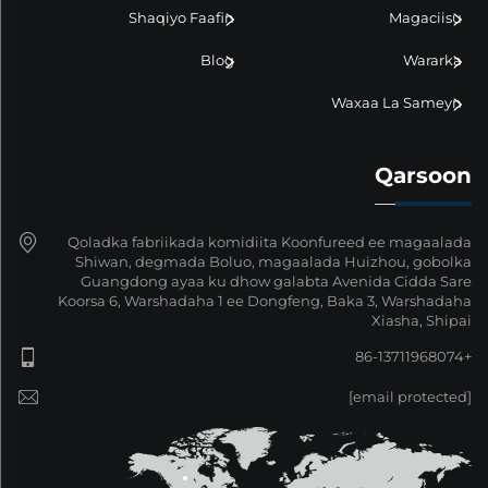
Shaqiyo Faafin
Magaciisu
Blog
Wararka
Waxaa La Sameyn
Qarsoon
Qoladka fabriikada komidiita Koonfureed ee magaalada
Shiwan, degmada Boluo, magaalada Huizhou, gobolka
Guangdong ayaa ku dhow galabta Avenida Cidda Sare
Koorsa 6, Warshadaha 1 ee Dongfeng, Baka 3, Warshadaha
Xiasha, Shipai
+86-13711968074
[email protected]