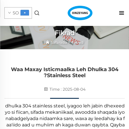
SO
Fikrad
Safarada
>
Fikrad
Waa Maxay Isticmaalka Leh Dhulka 304
Stainless Steel?
Time : 2025-08-04
dhulka 304 stainless steel, iyagoo leh jabin dhexeed
yo si fiican, sifada mekaniikaal, awoodda shaqada iyo
nabadgelyada nidaamka sare, waxa ay leedahay ka f
aa'iido aad u muhiim ah kaga duwan qaybta. Qayba