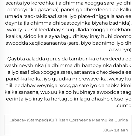
acanta iyo korodhka (la dhimma xoogga sare iyo dhi
baatooyinka gasaska), panel-ga dhexdeeda ee kallu
umada raad-rakibaad sare, iyo plate-dhigga la'aan ee
deynta (la dhimma dhibaatooyinka biyaha badnida),
waxay ku sal leedahay shuqullada xoogga mekhani
kaalka, sidoo kale ayaa lagu dhisay inay hubi doonto
awoodda xaqiiqsanaanta (sare, biyo badnimo, iyo dh
aawacyo).
Qaybta aaladda guri: sida tambur-ka dhexdeeda ee
washineyshinka (la dhimma dhibaatooyinka dahabk
a iyo saafidka xoogga sare), astaanta dhexdeeda ee
panel-ka kofka, iyo guudka microwave-ka, waxay ku
tiil leedahay weyniga, xoogga sare iyo dahabka kimi
kalka sanasna, wuxuu kaloo hubinaya awoodda taag
eerinta iyo inay ka hortagto in lagu dhasho closo iyo
cunto.
Waa Maxay Isticmaalka Dhulka Stainless Steel Oo Daabacay (stamped) Ku Tiirsan Qorsheega Maamulka Guriga?
XIGA :
La'aan