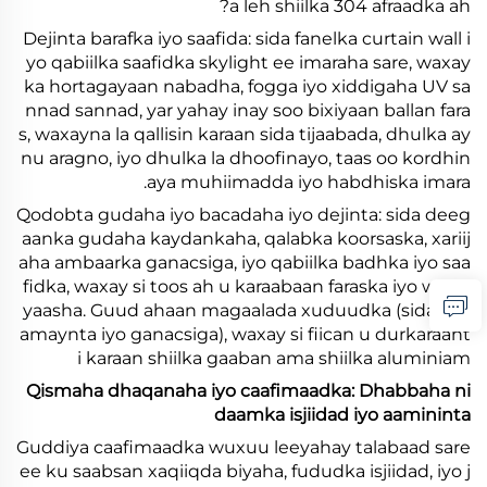
a leh shiilka 304 afraadka ah?
Dejinta barafka iyo saafida: sida fanelka curtain wall i
yo qabiilka saafidka skylight ee imaraha sare, waxay
ka hortagayaan nabadha, fogga iyo xiddigaha UV sa
nnad sannad, yar yahay inay soo bixiyaan ballan fara
s, waxayna la qallisin karaan sida tijaabada, dhulka ay
nu aragno, iyo dhulka la dhoofinayo, taas oo kordhin
aya muhiimadda iyo habdhiska imara.
Qodobta gudaha iyo bacadaha iyo dejinta: sida deeg
aanka gudaha kaydankaha, qalabka koorsaska, xariij
aha ambaarka ganacsiga, iyo qabiilka badhka iyo saa
fidka, waxay si toos ah u karaabaan faraska iyo waqti
yaasha. Guud ahaan magaalada xuduudka (sida bas
amaynta iyo ganacsiga), waxay si fiican u durkaraant
i karaan shiilka gaaban ama shiilka aluminiam
Qismaha dhaqanaha iyo caafimaadka: Dhabbaha ni
daamka isjiidad iyo aamininta
Guddiya caafimaadka wuxuu leeyahay talabaad sare
ee ku saabsan xaqiiqda biyaha, fududka isjiidad, iyo j