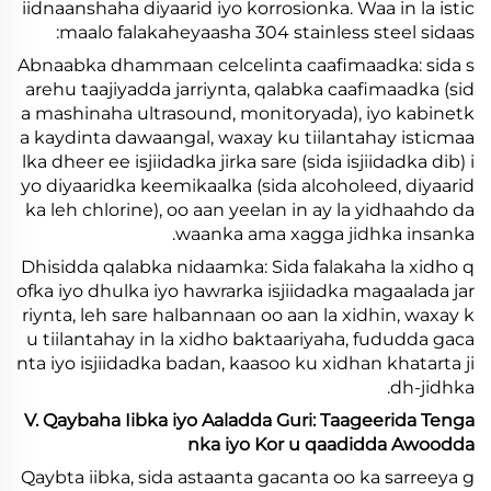
iidnaanshaha diyaarid iyo korrosionka. Waa in la istic
maalo falakaheyaasha 304 stainless steel sidaas:
Abnaabka dhammaan celcelinta caafimaadka: sida s
arehu taajiyadda jarriynta, qalabka caafimaadka (sid
a mashinaha ultrasound, monitoryada), iyo kabinetk
a kaydinta dawaangal, waxay ku tiilantahay isticmaa
lka dheer ee isjiidadka jirka sare (sida isjiidadka dib) i
yo diyaaridka keemikaalka (sida alcoholeed, diyaarid
ka leh chlorine), oo aan yeelan in ay la yidhaahdo da
waanka ama xagga jidhka insanka.
Dhisidda qalabka nidaamka: Sida falakaha la xidho q
ofka iyo dhulka iyo hawrarka isjiidadka magaalada jar
riynta, leh sare halbannaan oo aan la xidhin, waxay k
u tiilantahay in la xidho baktaariyaha, fududda gaca
nta iyo isjiidadka badan, kaasoo ku xidhan khatarta ji
dh-jidhka.
V. Qaybaha Iibka iyo Aaladda Guri: Taageerida Tenga
nka iyo Kor u qaadidda Awoodda
Qaybta iibka, sida astaanta gacanta oo ka sarreeya g