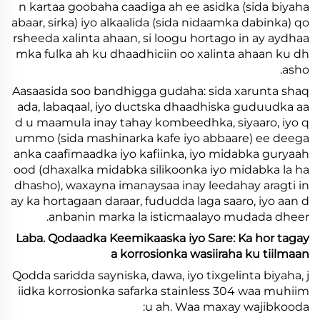
n kartaa goobaha caadiga ah ee asidka (sida biyaha
abaar, sirka) iyo alkaalida (sida nidaamka dabinka) qo
rsheeda xalinta ahaan, si loogu hortago in ay aydhaa
mka fulka ah ku dhaadhiciin oo xalinta ahaan ku dh
asho.
Aasaasida soo bandhigga gudaha: sida xarunta shaq
ada, labaqaal, iyo ductska dhaadhiska guduudka aa
d u maamula inay tahay kombeedhka, siyaaro, iyo q
ummo (sida mashinarka kafe iyo abbaare) ee deega
anka caafimaadka iyo kafiinka, iyo midabka guryaah
ood (dhaxalka midabka silikoonka iyo midabka la ha
dhasho), waxayna imanaysaa inay leedahay aragti in
ay ka hortagaan daraar, fududda laga saaro, iyo aan d
anbanin marka la isticmaalayo mudada dheer.
Laba. Qodaadka Keemikaaska iyo Sare: Ka hor tagay
a korrosionka wasiiraha ku tiilmaan
Qodda saridda sayniska, dawa, iyo tixgelinta biyaha, j
iidka korrosionka safarka stainless 304 waa muhiim
u ah. Waa maxay wajibkooda: