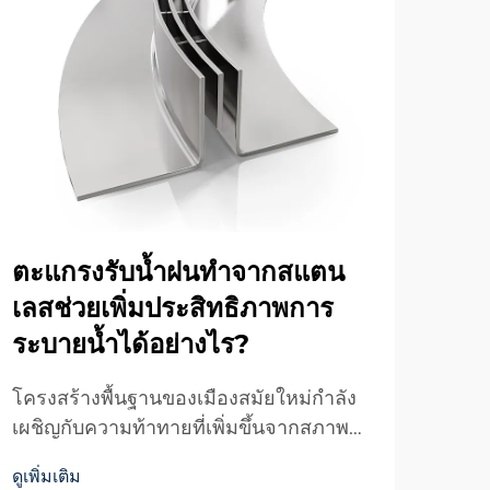
ตะแกรงรับน้ำฝนทำจากสแตน
กล่
เลสช่วยเพิ่มประสิทธิภาพการ
เลส
ระบายน้ำได้อย่างไร?
ภา
อย่
โครงสร้างพื้นฐานของเมืองสมัยใหม่กำลัง
เผชิญกับความท้าทายที่เพิ่มขึ้นจากสภาพ
การ
อากาศที่ไม่แน่นอนและเหตุการณ์ฝน
สมัย
ดูเพิ่มเติม
ตกหนัก ระบบระบายน้ำที่มีประสิทธิภาพจึง