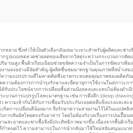
ย ซึ่งทำให้เป็นตัวเลือกอันเหมาะเจาะสำหรับผู้ผลิตและช่างขึ้นร
่องจากรูปแบบขดลวดช่วยลดของเสียจากวัสดุระหว่างกระบวนการตัดและ
มาณสูง พื้นผิวเรียบเนียนช่วยขจัดความจำเป็นในการขัดเงาเพิ่มเ
นลงอย่างมีนัยสำคัญ ผู้ผลิตชื่นชมมาตรฐานคุณภาพที่สม่ำเสมอตล
่มีความแปรปรวนที่ไม่คาดคิดซึ่งอาจกระทบต่อคุณภาพของผลิตภัณฑ
ลดความต้องการการบำรุงรักษาและยืดอายุการใช้งานในสภาวะการปฏ
ด้รับประโยชน์จากการเปลี่ยนชิ้นส่วนน้อยลงและแทบไม่ต้องดำเนินกา
นกระบวนการแปรรูปโลหะมาตรฐาน เช่น การดึงลึก (deep drawing)
 ความเข้ากันได้กับการเชื่อมรับประกันรอยต่อที่แข็งแรงและสะอาดเ
ดการเปลี่ยนสีน้อยมาก จึงรักษาความสวยงามไว้ได้ในแอปพลิเคชัน
ารสัมผัสโดยตรงกับอาหาร โดยไม่ต้องกังวลเรื่องการปนเปื้อนห
ะอาดและฆ่าเชื้อจึงมีประสิทธิภาพมากขึ้น เนื่องจากพื้นผิวเร
่กำหนดไว้ ความสามารถในการนำกลับมาใช้ใหม่สนับสนุนแนวทางก