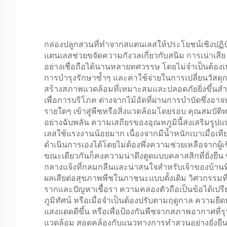
กล่องปลูกสวนที่ทำจากสแตนเลสให้ประโยชน์เชิงปฏิบั
แตนเลสช่วยขจัดความกังวลเกี่ยวกับสนิม การเน่าเสีย
อย่างเชื่อถือได้นานหลายทศวรรษ โดยไม่จำเป็นต้องเปล
การบำรุงรักษาซ้ำๆ และค่าใช้จ่ายในการเปลี่ยนวัสดุ
สร้างสภาพแวดล้อมที่เหมาะสมและปลอดภัยยิ่งขึ้นสำหรั
เพื่อการบริโภค ต่างจากไม้อัดที่ผ่านการบำบัดซึ่ง
รายใดๆ เข้าสู่พืชหรือสิ่งแวดล้อมโดยรอบ คุณสมบั
อย่างฉับพลัน ความเสถียรของอุณหภูมินี้ส่งเสริมรู
เลสใช้แรงงานน้อยมาก เนื่องจากมีน้ำหนักเบาเมื่อเท
ดำเนินการเองได้โดยไม่ต้องพึ่งความช่วยเหลือจากผู้เ
ขณะเดียวกันก็คงความน่าดึงดูดแบบคลาสสิกที่ยั่งยืน ซ
กลางแจ้งที่กลมกลืนและน่าสนใจสำหรับเจ้าของบ้านที
ผลเสียต่อสุขภาพพืชในภาชนะแบบดั้งเดิม วิศวกรรมที่
รากและปัญหาเชื้อรา ความคล่องตัวถือเป็นข้อได้เปร
ภูมิทัศน์ หรือเมื่อจำเป็นต้องปรับตามฤดูกาล ความยื
แสงแดดดีขึ้น หรือเพื่อป้องกันพืชจากสภาพอากาศที่ร
แวดล้อม สอดคล้องกับแนวทางการทำสวนอย่างยั่งยืน