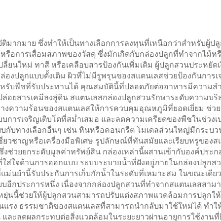
ติมากมาย ซึ่งทำให้เป็นทางเลือกการลงทุนที่เหนือกว่าสำหรับผู้ป
 หรือการเสื่อมสภาพของวัสดุ ซึ่งมักเกิดกับกล่องปลูกที่ทำจากไม้
ี่ยนใหม่ ทาสี หรือเคลือบสารป้องกันเพิ่มเติม ผู้ปลูกสวนประหยัดเ
กล่องปลูกแบบดั้งเดิม ผิวที่ไม่มีรูพรุนของสแตนเลสช่วยป้องกันกา
บพืชที่รับประทานได้ คุณสมบัตินี้ที่ปลอดภัยต่ออาหารมีความสำคัญ
อาจปล่อยสารเคมีลงสู่ดิน สแตนเลสกล่องปลูกสวนรักษาระดับความบ
ติทางความร้อนของสแตนเลสให้การควบคุมอุณหภูมิที่ยอดเยี่ยม ช่
ปแบบการเจริญเติบโตที่สม่ำเสมอ และลดความเครียดของพืชในช่วงเป
ียบกับทางเลือกอื่นๆ เช่น หินหรือคอนกรีต โมเดลส่วนใหญ่มีกระบว
ชี่ยวชาญหรือเครื่องมือพิเศษ รูปลักษณ์ที่ทันสมัยและเรียบหรูของ
ึ่งช่วยยกระดับมูลค่าทรัพย์สิน กล่องเหล่านี้ผสานเข้ากับองค์ประก
่ใส่ใจด้านการออกแบบ ระบบระบายน้ำที่ฝังอยู่ภายในกล่องปลูกสวน
แม่นยำนี้รับประกันการเก็บกักน้ำในระดับที่เหมาะสม ในขณะเดียวก
ียบอีกประการหนึ่ง เนื่องจากกล่องปลูกสวนที่ทำจากสแตนเลสสามาร
ดหยุ่นนี้ช่วยให้ผู้ปลูกสวนสามารถปรับแต่งสภาพแวดล้อมการปลูกให้
ุนแรง ธรรมชาติของสแตนเลสที่สามารถนำกลับมาใช้ใหม่ได้ ทำให้กล่
 และลดผลกระทบต่อสิ่งแวดล้อมในระยะยาวผ่านอายุการใช้งานที่ย