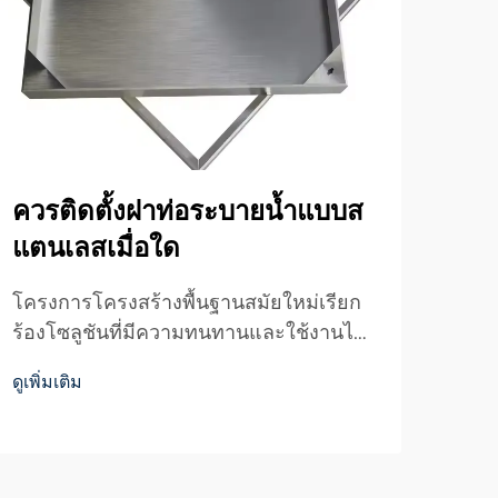
ควรติดตั้งฝาท่อระบายน้ำแบบส
ตะ
แตนเลสเมื่อใด
เล
โครงการโครงสร้างพื้นฐานสมัยใหม่เรียก
โครง
ร้องโซลูชันที่มีความทนทานและใช้งานได้
กับร
นาน โดยสามารถต้านทานสภาพแวดล้อมที่
มาก 
ดูเพิ่มเติม
ดูเพิ่
รุนแรงได้ พร้อมรักษาความสวยงามไว้ไป
ไม่ใ
พร้อมกัน ฝาท่อระบายน้ำทำจากสแตนเลส
สแตน
จึงถือเป็นตัวเลือกชั้นยอดสำหรับหน่วยงาน
ในระ
ท้องถิ่น...
การ