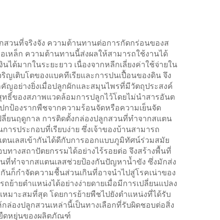
ลูกสวนที่จริงจัง ความต้านทานต่อการกัดกร่อนของส
หรือเหล็ก ความต้านทานนี้ส่งผลให้สามารถใช้งานได้
งินได้มากในระยะยาว เนื่องจากหลีกเลี่ยงค่าใช้จ่ายใน
รเจริญเติบโตของแบคทีเรียและการปนเปื้อนของดิน จึง
อย่างยิ่งเมื่อปลูกผักและสมุนไพรที่มีวัตถุประสงค์
ริสุทธิ์ของสภาพแวดล้อมการปลูกไว้โดยไม่นำสารอันต
วยปกป้องรากพืชจากความร้อนจัดหรือความเย็นจัด
ลี่ยนฤดูกาล การติดตั้งกล่องปลูกสวนที่ทำจากสแตน
นการประกอบที่เรียบง่าย ซึ่งเจ้าของบ้านสามารถ
สแตนเลสเข้ากันได้ดีกับการออกแบบภูมิทัศน์ร่วมสมัย
อบทางสถาปัตยกรรมได้อย่างไร้รอยต่อ จึงสร้างพื้นที่
ที่ทำจากสแตนเลสช่วยป้องกันปัญหาน้ำขัง ซึ่งมักส่ง
ันก็กำจัดความชื้นส่วนเกินที่อาจนำไปสู่โรคเน่าของ
ถย้ายตำแหน่งได้อย่างง่ายดายเมื่อมีการเปลี่ยนแปลง
เหมาะสมที่สุด โดยการย้ายพืชไปยังตำแหน่งที่ได้รับ
องปลูกสวนเหล่านี้เป็นทางเลือกที่รับผิดชอบต่อสิ่ง
ืดหยุ่นของผลิตภัณฑ์