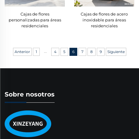
Cajas de flores
Cajas de flores de acero
personalizadas para áreas
inoxidable para áreas
residenciales
residenciales
...
Anterior
1
4
5
6
7
8
9
Siguiente
Sobre nosotros