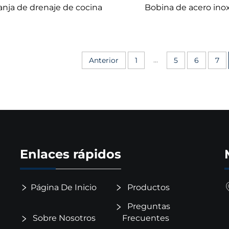
anja de drenaje de cocina
Bobina de acero ino
...
Anterior
1
5
6
7
Enlaces rápidos
Página De Inicio
Productos
Preguntas
Sobre Nosotros
Frecuentes