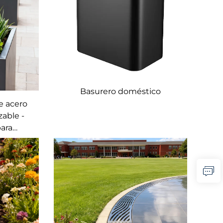
Basurero doméstico
e acero
zable -
ara
ial