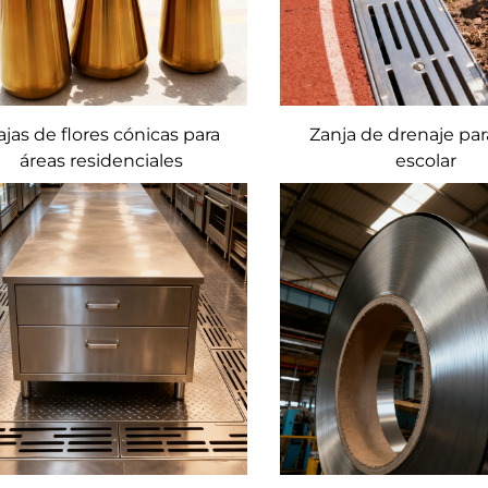
ajas de flores cónicas para
Zanja de drenaje par
áreas residenciales
escolar