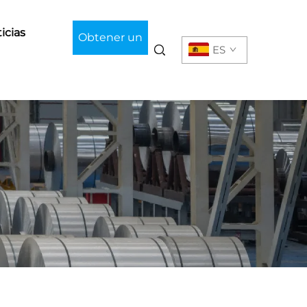
icias
Obtener un
ES
presupuesto