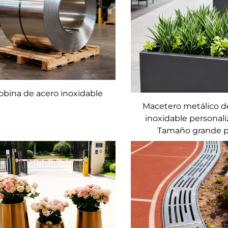
obina de acero inoxidable
Macetero metálico d
inoxidable personali
Tamaño grande p
paisajismo
municipal/comerc