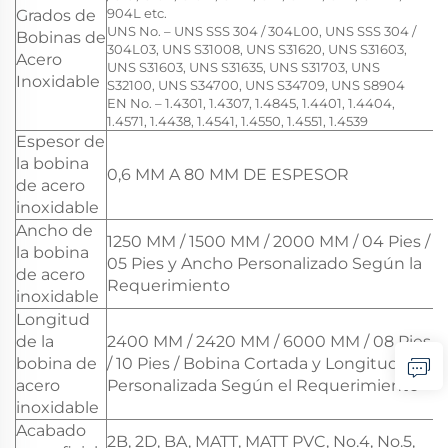
904L etc.
Grados de
UNS No. – UNS SSS 304 / 304L00, UNS SSS 304 /
Bobinas de
304L03, UNS S31008, UNS S31620, UNS S31603,
Acero
UNS S31603, UNS S31635, UNS S31703, UNS
Inoxidable
S32100, UNS S34700, UNS S34709, UNS S8904
EN No. – 1.4301, 1.4307, 1.4845, 1.4401, 1.4404,
1.4571, 1.4438, 1.4541, 1.4550, 1.4551, 1.4539
Espesor de
la bobina
0,6 MM A 80 MM DE ESPESOR
de acero
inoxidable
Ancho de
1250 MM / 1500 MM / 2000 MM / 04 Pies /
la bobina
05 Pies y Ancho Personalizado Según la
de acero
Requerimiento
inoxidable
Longitud
de la
2400 MM / 2420 MM / 6000 MM / 08 Pies
bobina de
/ 10 Pies / Bobina Cortada y Longitud
acero
Personalizada Según el Requerimiento
inoxidable
Acabado
2B, 2D, BA, MATT, MATT PVC, No.4, No.5,