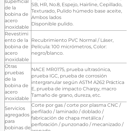
superficial
SB, HR, No.8, Espejo, Hairline, Cepillado,
de la
Texturado, Pulido húmedo base aceite,
bobina de
Ambos lados
acero
Disponible pulido.
inoxidable
Revestimi
ento de la
Recubrimiento PVC Normal / Láser,
bobina de
Película: 100 micrómetros, Color:
acero
negro/blanco.
inoxidable
Otras
NACE MR0175, prueba ultrasónica,
pruebas
prueba IGC, prueba de corrosión
de la
intergranular según ASTM A262 Práctica
bobina de
E, prueba de impacto Charpy, macro
acero
Tamaño de grano, dureza, etc.
inoxidable
Corte por gas / corte por plasma CNC /
Servicios
perfilado / laminado / doblado /
agregados
fabricación de chapa metálica /
para
perforación / punzonado / mecanizado /
bobinas de
arenado