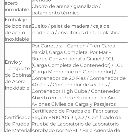
acero
Chorro de arena / granallado /
inoxidable
tratamiento térmico
Embalaje
de bobinas
Suelto / palet de madera / caja de
de acero
madera-a / envoltorios de tela plástica
inoxidable
Por Carretera – Camión / Tren Carga
Parcial, Carga Completa, Por Mar –
Buque Convencional a Granel / FCL
Envío y
(Carga Completa de Contenedor) / LCL
Transporte
(Carga Menor que un Contenedor) /
de Bobinas
Contenedor de 20 Pies / Contenedor de
de Acero
40 Pies / Contenedor de 45 Pies /
Inoxidable
Contenedor High Cube / Contenedor
Abierto en la Parte Superior, Por Aire –
Aviones Civiles de Carga y Pasajeros
Certificado de Prueba del Fabricante
Certificado
Según EN10204 3.1, 3.2 / Certificado de
de Prueba
Prueba de Laboratorio de Laboratorio
de Material
Aprobado por NABL / Bajo Agencia de