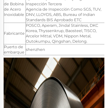
de Bobina
Inspección Tercera
de Acero
Agencia de Inspección Como SGS, TUV,
Inoxidable
DNV, LLOYDS, ABS, Bureau of Indian
Standards BIS Aprobado ETC
POSCO, Aperam, Jindal Stainless, DKC
Korea, Thyssenkrup, Baosteel, TISCO,
Fabricante
Arcelor Mittal, VDM, Nippon Metal,
Outokumpu, Qingshan, Delong.
Puerto de
shenzhen
embarque