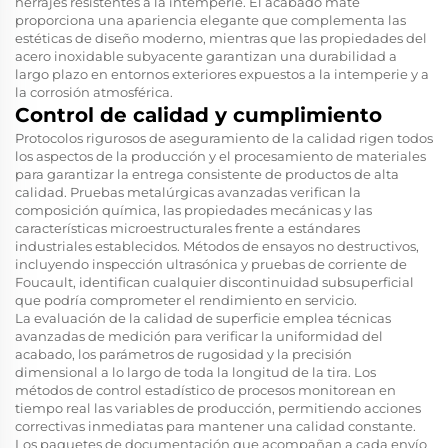
herrajes resistentes a la intemperie. El acabado mate
proporciona una apariencia elegante que complementa las
estéticas de diseño moderno, mientras que las propiedades del
acero inoxidable subyacente garantizan una durabilidad a
largo plazo en entornos exteriores expuestos a la intemperie y a
la corrosión atmosférica.
Control de calidad y cumplimiento
Protocolos rigurosos de aseguramiento de la calidad rigen todos
los aspectos de la producción y el procesamiento de materiales
para garantizar la entrega consistente de productos de alta
calidad. Pruebas metalúrgicas avanzadas verifican la
composición química, las propiedades mecánicas y las
características microestructurales frente a estándares
industriales establecidos. Métodos de ensayos no destructivos,
incluyendo inspección ultrasónica y pruebas de corriente de
Foucault, identifican cualquier discontinuidad subsuperficial
que podría comprometer el rendimiento en servicio.
La evaluación de la calidad de superficie emplea técnicas
avanzadas de medición para verificar la uniformidad del
acabado, los parámetros de rugosidad y la precisión
dimensional a lo largo de toda la longitud de la tira. Los
métodos de control estadístico de procesos monitorean en
tiempo real las variables de producción, permitiendo acciones
correctivas inmediatas para mantener una calidad constante.
Los paquetes de documentación que acompañan a cada envío