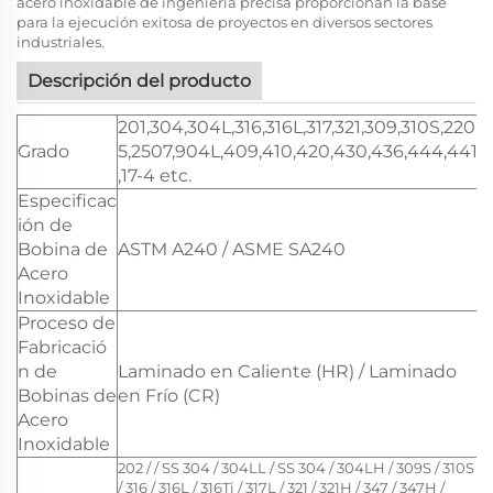
acero inoxidable de ingeniería precisa proporcionan la base
para la ejecución exitosa de proyectos en diversos sectores
industriales.
Descripción del producto
201,304,304L,316,316L,317,321,309,310S,220
Grado
5,2507,904L,409,410,420,430,436,444,441
,17-4 etc.
Especificac
ión de
Bobina de
ASTM A240 / ASME SA240
Acero
Inoxidable
Proceso de
Fabricació
n de
Laminado en Caliente (HR) / Laminado
Bobinas de
en Frío (CR)
Acero
Inoxidable
202 / / SS 304 / 304LL / SS 304 / 304LH / 309S / 310S
/ 316 / 316L / 316Ti / 317L / 321 / 321H / 347 / 347H /