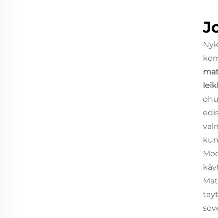
J
Nyk
kom
mat
leik
ohu
edi
val
kun
Mod
käy
Mat
täy
sov