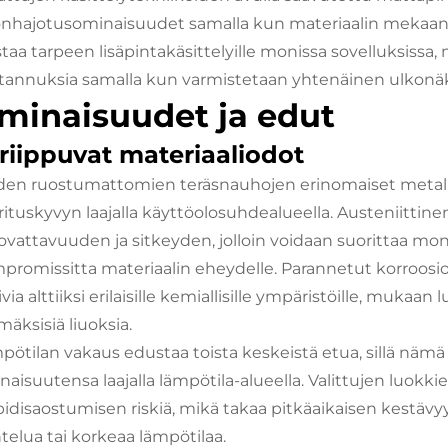
onhajotusominaisuudet samalla kun materiaalin mekaanin
taa tarpeen lisäpintakäsittelyille monissa sovelluksissa, m
tannuksia samalla kun varmistetaan yhtenäinen ulkonäkö
minaisuudet ja edut
iriippuvat materiaaliodot
den ruostumattomien teräsnauhojen erinomaiset metall
rituskyvyn laajalla käyttöolosuhdealueella. Austeniittin
vattavuuden ja sitkeyden, jolloin voidaan suorittaa mo
promissitta materiaalin eheydelle. Parannetut korroos
via alttiiksi erilaisille kemiallisille ympäristöille, mukaan l
mäksisiä liuoksia.
pötilan vakaus edustaa toista keskeistä etua, sillä nämä
naisuutensa laajalla lämpötila-alueella. Valittujen luokki
bidisaostumisen riskiä, mikä takaa pitkäaikaisen kestävyy
htelua tai korkeaa lämpötilaa.