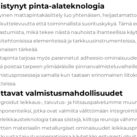
istynyt pinta-alateknologia
tyinen mattapintakäsittely luo yhtenäisen, heijastamatt
kuttelevuutta että toiminnallista suorituskykyä. Tämä eri
astumista, mikä tekee näistä nauhoista ihanteellisia käyte
kitehtonisissa elementeissä ja tarkkuusinstrumenteissa, 
nnaisen tärkeää.
tapinta tarjoaa myös parannetut adheesio-ominaisuudet s
ä poistaa tarpeen ylimääräisille pinnanvalmisteluvaiheil
mistusprosesseja samalla kun taataan erinomainen liitoks
teissa.
ttavat valmistusmahdollisuudet
egroidut leikkaus-, taivutus- ja hitsauspalvelumme muunt
ponenteiksi, jotka ovat valmiita välittömään integrointii
erleikkausteknologia takaa siistejä, kiiltoja reunoja vä
lytten materiaalin metallurgiset ominaisuudet leikkauspr
kkuusta taivutusoperaatioissa käytetään erityisesti ohuit