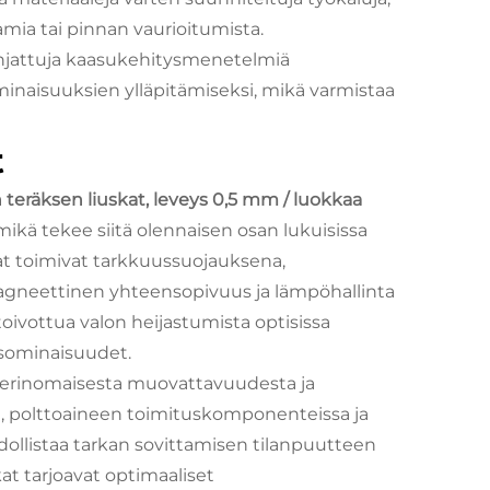
amia tai pinnan vaurioitumista.
 ohjattuja kaasukehitysmenetelmiä
naisuuksien ylläpitämiseksi, mikä varmistaa
t
eräksen liuskat, leveys 0,5 mm / luokkaa
mikä tekee siitä olennaisen osan lukuisissa
hat toimivat tarkkuussuojauksena,
magneettinen yhteensopivuus ja lämpöhallinta
ätoivottua valon heijastumista optisissa
usominaisuudet.
n erinomaisesta muovattavuudesta ja
sä, polttoaineen toimituskomponenteissa ja
ollistaa tarkan sovittamisen tilanpuutteen
at tarjoavat optimaaliset