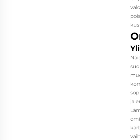
val
pois
kus
O
Yl
Näi
suo
muo
kom
sopi
ja e
Läm
omi
kar
vai