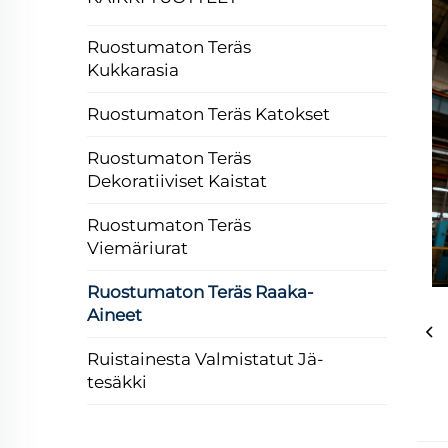
Ruostumaton Teräs
Kukkarasia
Ruostumaton Teräs Katokset
Ruostumaton Teräs
Dekoratiiviset Kaistat
Ruostumaton Teräs
Viemäriurat
Ruostumaton Teräs Raaka-
Aineet
Ruis­tai­nes­ta Val­mis­ta­tut Jä­
Te­säk­ki