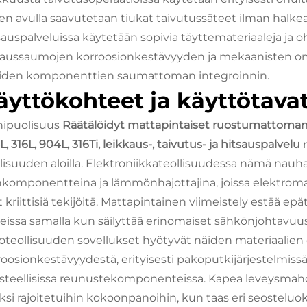
den avulla saavutetaan tiukat taivutussäteet ilman halke
sauspalveluissa käytetään sopivia täyttemateriaaleja ja
saussaumojen korroosionkestävyyden ja mekaanisten omi
iden komponenttien saumattoman integroinnin.
äyttökohteet ja käyttötava
ipuolisuus
Räätälöidyt mattapintaiset ruostumattoman t
, 316L, 904L, 316Ti, leikkaus-, taivutus- ja hitsauspalvelu
llisuuden aloilla. Elektroniikkateollisuudessa nämä nau
tinkomponentteina ja lämmönhajottajina, joissa elektro
 kriittisiä tekijöitä. Mattapintainen viimeistely estää ep
tteissa samalla kun säilyttää erinomaiset sähkönjohtavu
oteollisuuden sovellukset hyötyvät näiden materiaalie
roosionkestävyydestä, erityisesti pakoputkijärjestelmis
isteellisissa reunustekomponenteissa. Kapea leveysmahd
ksi rajoitetuihin kokoonpanoihin, kun taas eri seosteluok