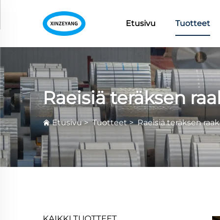
Etusivu
Tuotteet
Raeisiä teräksen ra
Etusivu
>
Tuotteet
>
Raeisiä teräksen raa
KAIKKI TUOTTEET