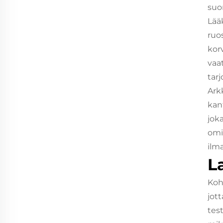
suo
Lää
ruo
kor
vaa
tar
Ark
kan
jok
omi
ilm
L
Koh
jot
tes