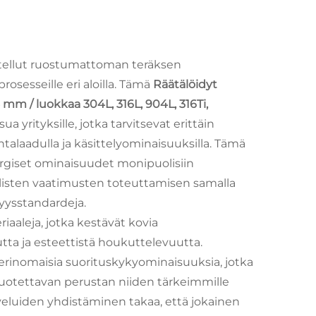
nitellut ruostumattoman teräksen
sesseille eri aloilla. Tämä
Räätälöidyt
mm / luokkaa 304L, 316L, 904L, 316Ti,
a yrityksille, jotka tarvitsevat erittäin
ntalaadulla ja käsittelyominaisuuksilla. Tämä
urgiset ominaisuudet monipuolisiin
llisten vaatimusten toteuttamisen samalla
yysstandardeja.
aaleja, jotka kestävät kovia
tta ja esteettistä houkuttelevuutta.
rinomaisia suorituskykyominaisuuksia, jotka
 luotettavan perustan niiden tärkeimmille
alveluiden yhdistäminen takaa, että jokainen