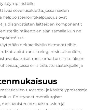
yttöympäristöille.
ttävää sovellusaluetta, jossa näiden
 helppo sterilointikelpoisuus ovat
et ja diagnostisten laitteiden komponentit
den sterilointikertojen ajan samalla kun ne
mpäristöissä.
käytetään dekoratiivisiin elementteihin,
n. Mattapinta antaa elegantsin ulkonäön,
erustavanlaatuiset ruostumattoman teräksen
issa, joissa on altistuttu säätekijöille ja
stenmukaisuus
ateriaalien tuotanto- ja käsittelyprosesseja,
mitus. Edistyneet metallurgiset
, mekaanisten ominaisuuksien ja