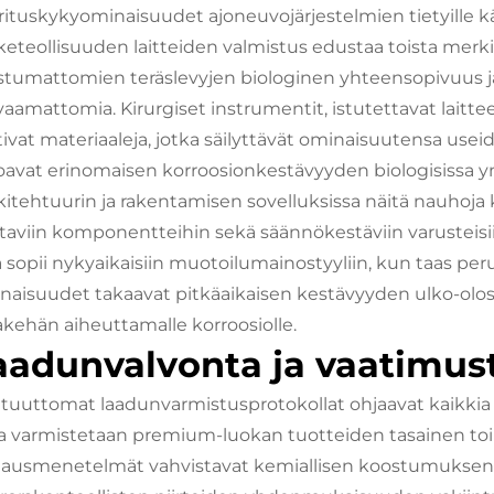
rituskykyominaisuudet ajoneuvojärjestelmien tietyille kä
keteollisuuden laitteiden valmistus edustaa toista merki
stumattomien teräslevyjen biologinen yhteensopivuus ja
vaamattomia. Kirurgiset instrumentit, istutettavat laitte
tivat materiaaleja, jotka säilyttävät ominaisuutensa usei
joavat erinomaisen korroosionkestävyyden biologisissa y
kitehtuurin ja rakentamisen sovelluksissa näitä nauhoja 
taviin komponentteihin sekä säännökestäviin varusteisii
a sopii nykyaikaisiin muotoilumainostyyliin, kun taas p
naisuudet takaavat pitkäaikaisen kestävyyden ulko-olosuhte
akehän aiheuttamalle korroosiolle.
aadunvalvonta ja vaatimu
tuuttomat laadunvarmistusprotokollat ohjaavat kaikkia m
ta varmistetaan premium-luokan tuotteiden tasainen toi
tausmenetelmät vahvistavat kemiallisen koostumuksen