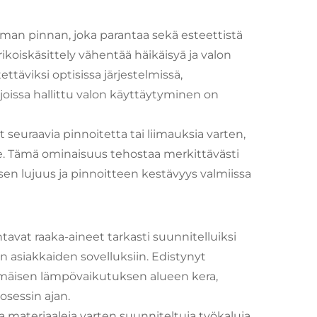
oman pinnan, joka parantaa sekä esteettistä
koiskäsittely vähentää häikäisyä ja valon
ttäviksi optisissa järjestelmissä,
joissa hallittu valon käyttäytyminen on
euraavia pinnoitetta tai liimauksia varten,
le. Tämä ominaisuus tehostaa merkittävästi
en lujuus ja pinnoitteen kestävyys valmiissa
avat raaka-aineet tarkasti suunnitelluiksi
n asiakkaiden sovelluksiin. Edistynyt
himmäisen lämpövaikutuksen alueen kera,
osessin ajan.
a materiaaleja varten suunniteltuja työkaluja,