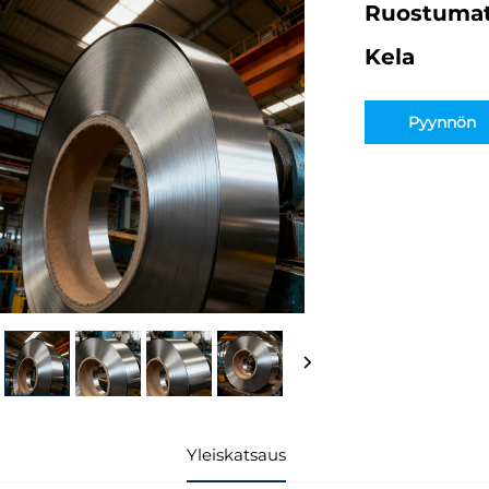
Ruostumat
Kela
Pyynnön
lähettämine
Yleiskatsaus