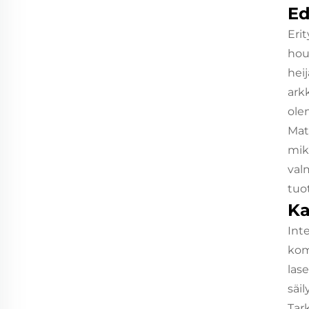
Ed
Eri
hou
heij
ark
ole
Mat
mik
val
tuot
Ka
Int
kom
las
säi
Tar