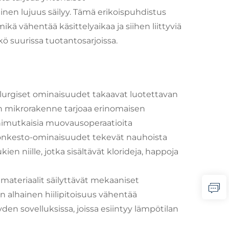
en lujuus säilyy. Tämä erikoispuhdistus
ikä vähentää käsittelyaikaa ja siihen liittyviä
 suurissa tuotantosarjoissa.
urgiset ominaisuudet takaavat luotettavan
en mikrorakenne tarjoaa erinomaisen
nimutkaisia muovausoperaatioita
ionkesto-ominaisuudet tekevät nauhoista
ukien niille, jotka sisältävät klorideja, happoja
 materiaalit säilyttävät mekaaniset
en alhainen hiilipitoisuus vähentää
den sovelluksissa, joissa esiintyy lämpötilan