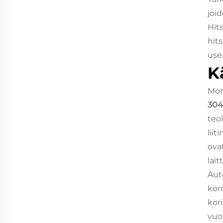
joi
Hit
hit
use
K
Mon
304L
teo
lii
ovat
lai
Aut
kor
kor
vuo