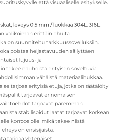
orituskyvylle että visuaaliselle esitykselle.
kat, leveys 0,5 mm / luokkaa 304L, 316L,
jan valikoiman erittäin ohuita
ka on suunniteltu tarkkuussovelluksiin.
joka poistaa heijastavuuden säilyttäen
taiset lujuus- ja
o tekee nauhoista erityisen soveltuvia
 mahdollisimman vähäistä materiaalihukkaa.
se tarjoaa erityisiä etuja, jotka on räätälöity
eräspallit tarjoavat erinomaisen
 vaihtoehdot tarjoavat paremman
aanista stabilisoidut laatat tarjoavat korkean
lle korroosiolle, mikä tekee niistä
 eheys on ensisijaista.
ta tarjoaa yhtenäiset