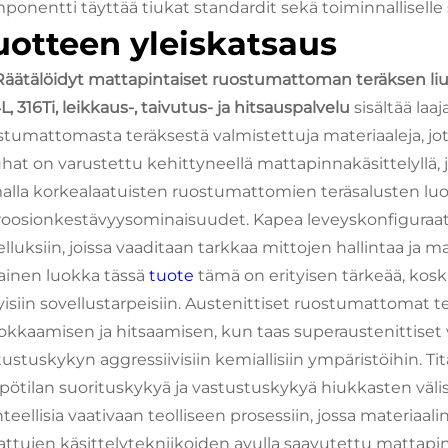
onentti täyttää tiukat standardit sekä toiminnalliselle su
uotteen yleiskatsaus
Räätälöidyt mattapintaiset ruostumattoman teräksen lius
, 316Ti, leikkaus-, taivutus- ja hitsauspalvelu
sisältää laa
stumattomasta teräksestä valmistettuja materiaaleja, jot
hat on varustettu kehittyneellä mattapinnakäsittelyllä, 
alla korkealaatuisten ruostumattomien teräsalusten luon
roosionkestävyysominaisuudet. Kapea leveyskonfiguraati
elluksiin, joissa vaaditaan tarkkaa mittojen hallintaa ja
ainen luokka tässä
tuote
tämä on erityisen tärkeää, koska 
tyisiin sovellustarpeisiin. Austenittiset ruostumattomat t
kkaamisen ja hitsaamisen, kun taas superaustenittiset
ustuskykyn aggressiivisiin kemiallisiin ympäristöihin. Tit
pötilan suorituskykyä ja vastustuskykyä hiukkasten välise
teellisia vaativaan teolliseen prosessiin, jossa materiaalin
attujen käsittelytekniikoiden avulla saavutettu mattapin