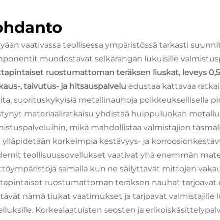
ohdanto
yään vaativassa teollisessa ympäristössä tarkasti suun
ponentit muodostavat selkärangan lukuisille valmistuspro
tapintaiset ruostumattoman teräksen liuskat, leveys 0,5 
kaus-, taivutus- ja hitsauspalvelu
edustaa kattavaa ratkaisu
ita, suorituskykyisiä metallinauhoja poikkeuksellisella pi
stynyt materiaaliratkaisu yhdistää huippuluokan metall
mistuspalveluihin, mikä mahdollistaa valmistajien täsmä
 ylläpidetään korkeimpia kestävyys- ja korroosionkestäv
ernit teollisuussovellukset vaativat yhä enemmän materi
ttöympäristöjä samalla kun ne säilyttävät mittojen vakau
tapintaiset ruostumattoman teräksen nauhat tarjoavat e
ttävät nämä tiukat vaatimukset ja tarjoavat valmistajille
elluksille. Korkealaatuisten seosten ja erikoiskäsittelyp