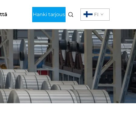
ttä
Hanki tarjous
FI