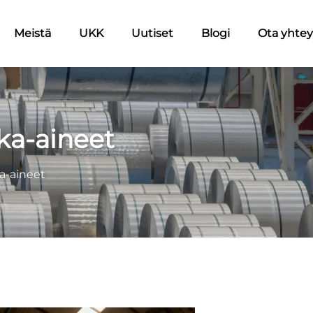
Meistä
UKK
Uutiset
Blogi
Ota yhtey
aka-aineet
ka-aineet