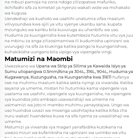
na mbuzi pamoja na zona ndogo zilizopatwa mafuriko,
ikihifadhi sifa za kimetali ya nyenzo wakati wote wa mchakato
wa kugusa.
Uendeshaji wa kushoto wa usahihi unatumia vifaa maalum
vilivyoundwa kwa ajili ya vitu vyenye ukaribu sana, kupata
mzunguko wa karibu bila kuvuruga au uharibifu wa uso.
Huduma za kuunganisha kwa kutembeza hutumia vitu vya juu
na mbinu za anga zilizosimamiwa ili kudumisha upinzani wa
uvurugaji na sifa za kiukinga katika pango la kuunganishwa,
kuhakikisha uungano bila vipigo vya vipengele vingi.
Matumizi na Maombi
Uwezekano wa
Upana wa Strip ya Silima ya Kawaida isiyo ya
Sumu uliopangwa 0.5mm/Aina ya 304L, 316L, 904L, Huduma ya
Kugawanya, Kuzungusha, na Kuunganisha kwa 316Ti
hufanya
iwe na muhimu maalum katika sekta nyingi za viwanda. Katika
sayansi ya umeme, mistari hii hutumika kama vipengele vya
usalama wa usahihi, vipengele vya kuunganisha, na vipengele
vya kuondoa joto ambapo usawazishaji wa umeme na
usimamizi wa joto ni mambo muhimu yanayotajwa. Ungo wa
uso huondoa uwazi wa mwanga usiohitajika katika kifaa cha
nuru wakati huendelea kuwa na sifa njema za uwasilishaji wa
umeme.
Matumizi ya viwanda vya magari yanafaidika kutokana na
uwezo mzuri wa kufanikisha na upinzani wa uvimbo wa vitu
hivi, hasa katika mifumo ya kuputia moshi, vipengele vya