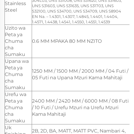
304L03, UNS S31008, UNS S31620, UNS S31603,
Stainless
UNS S31603, UNS S31635, UNS S31703, UNS
Steel
S32100, UNS S34700, UNS S34709, UNS S8904
EN Na. – 1.4301, 1.4307, 1.4845, 1.4401, 1.4404,
1.4571, 1.4438, 1.4541, 1.4550, 1.4551, 1.4539
Uzito wa
Peta ya
Chuma
0.6 MM MPAKA 80 MM NZITO
cha
Sumaku
Upana wa
Peta ya
1250 MM / 1500 MM / 2000 MM / 04 Futi /
Chuma
05 Futi na Upana Mzuri Kama Mahitaji
cha
Sumaku
Urefu wa
Peta ya
2400 MM / 2420 MM / 6000 MM / 08 Futi
Chuma
/ 10 Futi / Urefu Mzuri na Urefu Mzuri
cha
Kama Mahitaji
Sumaku
Uk
2B, 2D, BA, MATT, MATT PVC, Nambari 4,