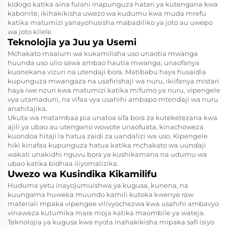
kidogo katika aina fulani inapunguza hatari ya kutengana kwa
kabonite, ikihakikisha uwezo wa kudumu kwa muda mrefu
katika matumizi yanayohusisha mabadiliko ya joto au uwepo
wa joto kilele.
Teknolojia ya Juu ya Usemi
Mchakato maalum wa kukamilisha uso unaotia mwanga
huunda uso ulio sawa ambao hautia mwanga, unaofanya
kuonekana vizuri na utendaji bora. Matibabu haya husaidia
kupunguza mwangaza na usafirishaji wa nuru, ikiifanya mistari
haya iwe nzuri kwa matumizi katika mifumo ya nuru, vipengele
vya utamaduni, na vifaa vya usahihi ambapo mtendaji wa nuru
anahitajika.
Ukuta wa matambaa pia unatoa sifa bora za kuteketezana kwa
ajili ya ubao au utengano wowote unaofuata, kinachoweza
kuondoa hitaji la hatua zaidi za uandalizi wa uso. Kipengele
hiki kinafaa kupunguza hatua katika mchakato wa uundaji
wakati unakidhi nguvu bora ya kushikamana na udumu wa
ubao katika bidhaa iliyomalizika.
Uwezo wa Kusindika Kikamilifu
Huduma yetu inayojumuishwa ya kugusa, kunena, na
kuungama huweka muundo kamili kutoka kwenye raw
materiali mpaka vipengee vilivyochezwa kwa usahihi ambavyo
vinaweza kutumika mara moja katika maombile ya wateja.
Teknolojia ya kugusa kwa nyota inahakikisha mipaka safi isiyo