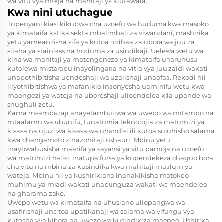
wa vitu vya mteja na mahitaji ya kiutawala.
Kwa nini utuchague
Tupenyani kiasi kikubwa cha uzoefu wa huduma kwa masoko
ya kimataifa katika sekta mbalimbali za viwandani, mashirika
yetu yameanzisha sifa ya kutoa bidhaa za ubora wa juu za
silaha ya stainless na huduma za usindikaji. Uelewa wetu wa
kina wa mahitaji ya matengenezo ya kimataifa unaruhusu
kutolewa mistarabu inayolingana na vitia vya juu zaidi wakati
unapothibitisha uendeshaji wa uzalishaji unaofaa. Rekodi hii
iliyothibitishwa ya mafanikio inaonyesha uaminifu wetu kwa
maongezi ya wateja na uboreshaji ulioendelea kila upande wa
shughuli zetu.
Kama msambazaji anayetambuliwa wa uwebo wa mitambo na
mtaalamu wa ubunifu, tunatumia teknolojia za matumizi ya
kisasa na ujuzi wa kisasa wa uhandisi ili kutoa suluhisho salama
kwa changamoto zinazohitaji ushauri. Mbinu yetu
inayowahusisha maarifa ya sayansi ya vitu pamoja na uzoefu
wa matumizi halisi, inatupa fursa ya kupendekeza chaguo bora
cha vitu na mbinu za kusindika kwa mahitaji maalum ya
wateja. Mbinu hii ya kushirikiana inahakikisha matokeo
muhimu ya mradi wakati unapunguza wakati wa maendeleo
na gharama zake.
Uwepo wetu wa kimataifa na uhusiano uliopangwa wa
usafirishaji una toa upatikanaji wa salama wa vifungu vya
kutosha vya kibora na uwezo wa kusindikiza maeneo. Ushirika