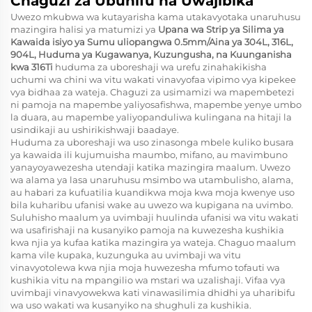
Chaguzi za Ubunifu na Uwajibika
Uwezo mkubwa wa kutayarisha kama utakavyotaka unaruhusu
mazingira halisi ya matumizi ya
Upana wa Strip ya Silima ya
Kawaida isiyo ya Sumu uliopangwa 0.5mm/Aina ya 304L, 316L,
904L, Huduma ya Kugawanya, Kuzungusha, na Kuunganisha
kwa 316Ti
huduma za uboreshaji wa urefu zinahakikisha
uchumi wa chini wa vitu wakati vinavyofaa vipimo vya kipekee
vya bidhaa za wateja. Chaguzi za usimamizi wa mapembetezi
ni pamoja na mapembe yaliyosafishwa, mapembe yenye umbo
la duara, au mapembe yaliyopanduliwa kulingana na hitaji la
usindikaji au ushirikishwaji baadaye.
Huduma za uboreshaji wa uso zinasonga mbele kuliko busara
ya kawaida ili kujumuisha maumbo, mifano, au mavimbuno
yanayoyawezesha utendaji katika mazingira maalum. Uwezo
wa alama ya lasa unaruhusu msimbo wa utambulisho, alama,
au habari za kufuatilia kuandikwa moja kwa moja kwenye uso
bila kuharibu ufanisi wake au uwezo wa kupigana na uvimbo.
Suluhisho maalum ya uvimbaji huulinda ufanisi wa vitu wakati
wa usafirishaji na kusanyiko pamoja na kuwezesha kushikia
kwa njia ya kufaa katika mazingira ya wateja. Chaguo maalum
kama vile kupaka, kuzunguka au uvimbaji wa vitu
vinavyotolewa kwa njia moja huwezesha mfumo tofauti wa
kushikia vitu na mpangilio wa mstari wa uzalishaji. Vifaa vya
uvimbaji vinavyowekwa kati vinawasilimia dhidhi ya uharibifu
wa uso wakati wa kusanyiko na shughuli za kushikia.