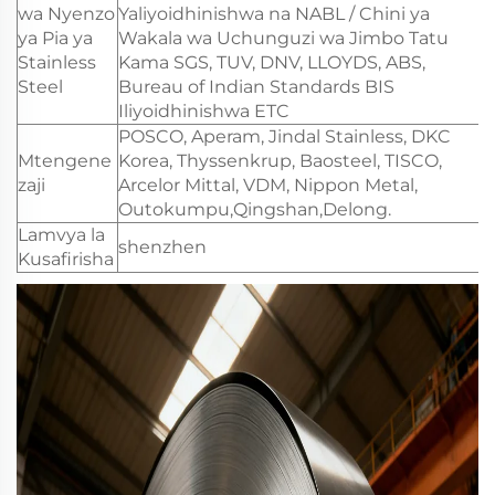
wa Nyenzo
Yaliyoidhinishwa na NABL / Chini ya
ya Pia ya
Wakala wa Uchunguzi wa Jimbo Tatu
Stainless
Kama SGS, TUV, DNV, LLOYDS, ABS,
Steel
Bureau of Indian Standards BIS
Iliyoidhinishwa ETC
POSCO, Aperam, Jindal Stainless, DKC
Mtengene
Korea, Thyssenkrup, Baosteel, TISCO,
zaji
Arcelor Mittal, VDM, Nippon Metal,
Outokumpu,Qingshan,Delong.
Lamvya la
shenzhen
Kusafirisha