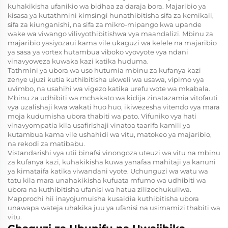
kuhakikisha ufanikio wa bidhaa za daraja bora. Majaribio ya
kisasa ya kutathmini kimsingi hunathibitisha sifa za kemikali,
sifa za kiunganishi, na sifa za mikro-mipango kwa upande
wake wa viwango vilivyothibitishwa vya maandalizi. Mbinu za
majaribio yasiyozaui kama vile ukaguzi wa kelele na majaribio
ya sasa ya vortex hutambua viboko vyovyote vya ndani
vinavyoweza kuwaka kazi katika huduma.
Tathmini ya ubora wa uso hutumia mbinu za kufanya kazi
zenye ujuzi kutia kuthibitisha ukweli wa usawa, vipimo vya
uvimbo, na usahihi wa vigezo katika urefu wote wa mkabala.
Mbinu za udhibiti wa mchakato wa kidija zinatazamia vitofauti
vya uzalishaji kwa wakati huo huo, ikiwezesha vitendo vya mara
moja kudumisha ubora thabiti wa pato. Vifuniko vya hati
vinavyompatia kila usafirishaji vinatoa taarifa kamili ya
kutambua kama vile ushahidi wa vitu, matokeo ya majaribio,
na rekodi za matibabu.
Vistandarishi vya utii binafsi vinongoza uteuzi wa vitu na mbinu
za kufanya kazi, kuhakikisha kuwa yanafaa mahitaji ya kanuni
ya kimataifa katika viwandani vyote. Uchunguzi wa watu wa
tatu kila mara unahakikisha kufuata mfumo wa udhibiti wa
ubora na kuthibitisha ufanisi wa hatua zilizochukuliwa.
Mapprochi hii inayojumuisha kusaidia kuthibitisha ubora
unawapa wateja uhakika juu ya ufanisi na usimamizi thabiti wa
vitu.