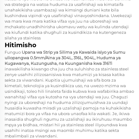
wa strategia na watoa huduma za usafirishaji wa kimataifa
unahakikisha usambazaji wa kimsingi duniani kote bila
kushindwa vipindi vya usafirishaji vinavyoshindana. Uwekezaji
wa mara kwa mara katika vifaa vya juu na uboreshaji wa
mchakato unadhihirisha ukomavu wetu wa kulinda utendaji
wa kiufundi katika shughuli za kusindikiza na kutengeneza
silaha ya stainless
Hitimisho
Funguo
Upana wa Strip ya Silima ya Kawaida isiyo ya Sumu
uliopangwa 0.5mm/Aina ya 304L, 316L, 904L, Huduma ya
Kugawanya, Kuzungusha, na Kuunganisha kwa 316Ti
inawakilisha kiwango cha juu cha suluhisho za stainless steel
zenye usahihi zilizosanisiwa kwa matumizi ya kisasa katika
sekta za viwandani. Kupitia ujumuishaji wa sifa bora za
kimetali, teknolojia ya kusindikiza uso, na uwezo mzima wa
usindikaji, toleo hili linaleta faida kubwa kwa wafabirika ambao
wanahitaji vifaa vya kutosha na vya utendaji wa juu. Chaguzi
nyingi za uboreshaji na huduma zilizojumuishwa za uundaji
husaidia kuwasha miradi ya uzalishaji pamoja na kuhakikisha
matumizi bora ya vifaa na ubora unaofaa kila wakati. Je, ikiwa
inasaidia shughuli ngumu za uzalishaji au ikiruhusu maumbo
mpya ya bidhaa, mistari hii ya stainless steel iliyoundwa kwa
usahihi inatoa msingi wa maombi muhimu katika sekta
mbalimbali za viwandani.