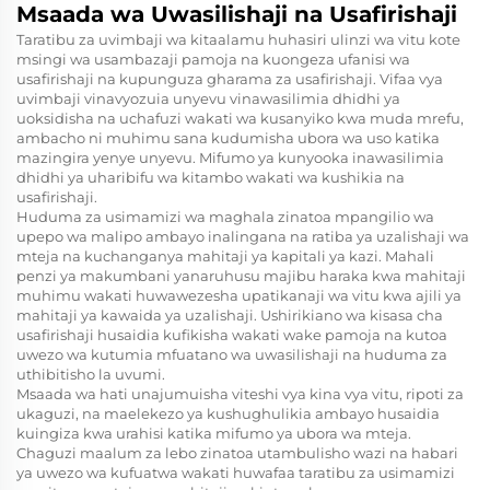
Msaada wa Uwasilishaji na Usafirishaji
Taratibu za uvimbaji wa kitaalamu huhasiri ulinzi wa vitu kote
msingi wa usambazaji pamoja na kuongeza ufanisi wa
usafirishaji na kupunguza gharama za usafirishaji. Vifaa vya
uvimbaji vinavyozuia unyevu vinawasilimia dhidhi ya
uoksidisha na uchafuzi wakati wa kusanyiko kwa muda mrefu,
ambacho ni muhimu sana kudumisha ubora wa uso katika
mazingira yenye unyevu. Mifumo ya kunyooka inawasilimia
dhidhi ya uharibifu wa kitambo wakati wa kushikia na
usafirishaji.
Huduma za usimamizi wa maghala zinatoa mpangilio wa
upepo wa malipo ambayo inalingana na ratiba ya uzalishaji wa
mteja na kuchanganya mahitaji ya kapitali ya kazi. Mahali
penzi ya makumbani yanaruhusu majibu haraka kwa mahitaji
muhimu wakati huwawezesha upatikanaji wa vitu kwa ajili ya
mahitaji ya kawaida ya uzalishaji. Ushirikiano wa kisasa cha
usafirishaji husaidia kufikisha wakati wake pamoja na kutoa
uwezo wa kutumia mfuatano wa uwasilishaji na huduma za
uthibitisho la uvumi.
Msaada wa hati unajumuisha viteshi vya kina vya vitu, ripoti za
ukaguzi, na maelekezo ya kushughulikia ambayo husaidia
kuingiza kwa urahisi katika mifumo ya ubora wa mteja.
Chaguzi maalum za lebo zinatoa utambulisho wazi na habari
ya uwezo wa kufuatwa wakati huwafaa taratibu za usimamizi