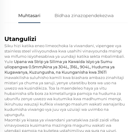
Muhtasari
Bidhaa zinazopendekezwa
Utangulizi
Siku hizi katika eneo limeochoka la viwandani, vipengee vya
stainless steel vilivyoundwa kwa usahihi vinavyounda msingi
wa mifumo isiyohesabiwa ya uundaji katika sekta mbalimbali.
Yule
Upana wa Strip ya Silima ya Kawaida isiyo ya Sumu
uliopangwa 0.5mm/Aina ya 304L, 316L, 904L, Huduma ya
Kugawanya, Kuzungusha, na Kuunganisha kwa 316Ti
inawakilisha suluhisho kamili kwa biashara ambazo zinahitaji
mistari ya chuma ya saruji, yenye utaratibu bora wa uso na
uwezo wa kusindikiza. Toa la maendeleo haya ya vitu
hubainisha sifa bora za kimetallurgia pamoja na huduma za
ubunifu zenye uwezo wa kutumika kwa madhumuni mengi,
ikiruhusu wauzaji kufikia viwango maalum wakati wanajaribu
kudumisha viwango vya juu vya uzuiaji wa uvimbo na
upungufu.
Maombi ya kisasa ya viwandani yanatakiwa zaidi zaidi vifaa
vinavyoweza kusimama mazingira magumu wakati wa
utendaji pamoja na kutetea ustahimilivu wa sura na uzuri.