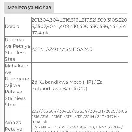
Maelezo ya Bidhaa
201,304,304L,316,316L,317,321,309,310S,220
Daraja
5,2507,904L,409,410,420,430,436,444,441
,17-4 nk.
Utamko
wa Peta ya
ASTM A240 / ASME SA240
Stainless
Steel
Mchakato
wa
Utengene
Za Kubandikwa Moto (HR) / Za
zaji wa
Kubandikwa Baridi (CR)
Peta ya
Stainless
Steel
202 / / SS 304 / 304LL / SS 304 / 304LH / 309S / 310S
/ 316 / 316L / 316Ti / 317L / 321 / 321H / 347 / 347H /
904L nk.
Aina za
UNS Na. – UNS SSS 304 / 304L00, UNS SSS 304 /
Peta ya