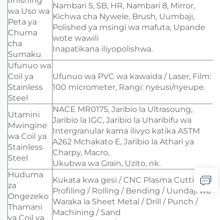
finishing
Nambari 5, SB, HR, Nambari 8, Mirror,
wa Uso wa
Kichwa cha Nywele, Brush, Uumbaji,
Peta ya
Polished ya msingi wa mafuta, Upande
Chuma
wote wawili
cha
Inapatikana iliyopolishwa.
Sumaku
Ufunuo wa
Coil ya
Ufunuo wa PVC wa kawaida / Laser, Film:
Stainless
100 micrometer, Rangi: nyeusi/nyeupe.
Steel
NACE MR0175, Jaribio la Ultrasoung,
Utamini
Jaribio la IGC, Jaribio la Uharibifu wa
Mwingine
Intergranular kama ilivyo katika ASTM
wa Coil ya
A262 Mchakato E, Jaribio la Athari ya
Stainless
Charpy, Macro,
Steel
Ukubwa wa Grain, Uzito, nk.
Huduma
Kukata kwa gesi / CNC Plasma Cutting /
za
Profiling / Rolling / Bending / Uundaji wa
Ongezeko
Waraka la Sheet Metal / Drill / Punch /
Thamani
Machining / Sand
ya Coil ya