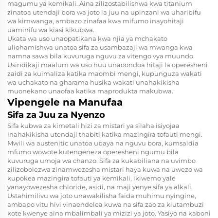
magumu ya kemikali. Aina zilizostabilishwa kwa titanium
zinatoa utendaji bora wa joto la juu na upinzani wa uharibifu
wa kimwanga, ambazo zinafaa kwa mifumo inayohitaji
uaminifu wa kiasi kikubwa.
Ukata wa uso unaopatikana kwa njia ya mchakato
uliohamishwa unatoa sifa za usambazaji wa mwanga kwa
namna sawa bila kuvuruga nguvu za vitengo vya muundo.
Usindikaji maalum wa uso huu unaoondoa hitaji la operesheni
zaidi za kuimaliza katika maombi mengi, kupunguza wakati
wa uchakato na gharama husika wakati unahakikisha
muonekano unaofaa katika maprodukta makubwa.
Vipengele na Manufaa
Sifa za Juu za Nyenzo
Sifa kubwa za kimetali hizi za mistari ya silaha isiyojaa
inahakikisha utendaji thabiti katika mazingira tofauti mengi.
Mwili wa austenitic unatoa ubaya na nguvu bora, kumsaidia
mfumo wowote kutengeneza operesheni ngumu bila
kuvuruga umoja wa chanzo. Sifa za kukabiliana na uvimbo
zilizobolezwa zinamwezesha mistari haya kuwa na uwezo wa
kupokea mazingira tofauti ya kemikali, ikiwemo yale
yanayowezesha chloride, asidi, na maji yenye sifa ya alkali.
Ustahimilivu wa joto unawakilisha faida muhimu nyingine,
ambapo vitu hivi vinaendelea kuwa na sifa zao za kiutambuzi
kote kwenye aina mbalimbali ya mizizi ya joto. Yasiyo na kaboni