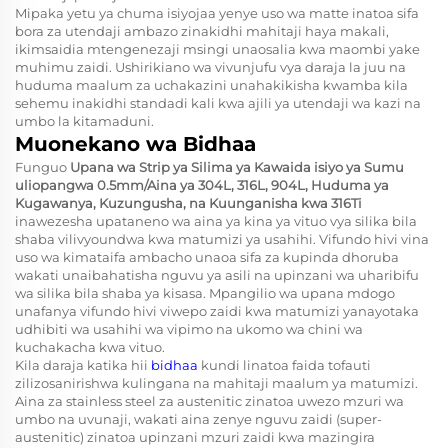
Mipaka yetu ya chuma isiyojaa yenye uso wa matte inatoa sifa
bora za utendaji ambazo zinakidhi mahitaji haya makali,
ikimsaidia mtengenezaji msingi unaosalia kwa maombi yake
muhimu zaidi. Ushirikiano wa vivunjufu vya daraja la juu na
huduma maalum za uchakazini unahakikisha kwamba kila
sehemu inakidhi standadi kali kwa ajili ya utendaji wa kazi na
umbo la kitamaduni.
Muonekano wa Bidhaa
Funguo
Upana wa Strip ya Silima ya Kawaida isiyo ya Sumu
uliopangwa 0.5mm/Aina ya 304L, 316L, 904L, Huduma ya
Kugawanya, Kuzungusha, na Kuunganisha kwa 316Ti
inawezesha upataneno wa aina ya kina ya vituo vya silika bila
shaba vilivyoundwa kwa matumizi ya usahihi. Vifundo hivi vina
uso wa kimataifa ambacho unaoa sifa za kupinda dhoruba
wakati unaibahatisha nguvu ya asili na upinzani wa uharibifu
wa silika bila shaba ya kisasa. Mpangilio wa upana mdogo
unafanya vifundo hivi viwepo zaidi kwa matumizi yanayotaka
udhibiti wa usahihi wa vipimo na ukomo wa chini wa
kuchakacha kwa vituo.
Kila daraja katika hii
bidhaa
kundi linatoa faida tofauti
zilizosanirishwa kulingana na mahitaji maalum ya matumizi.
Aina za stainless steel za austenitic zinatoa uwezo mzuri wa
umbo na uvunaji, wakati aina zenye nguvu zaidi (super-
austenitic) zinatoa upinzani mzuri zaidi kwa mazingira