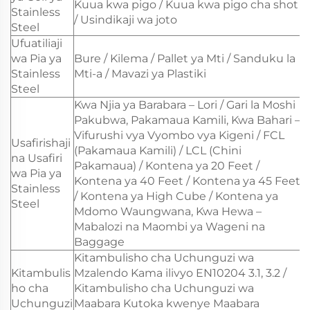
Kuua kwa pigo / Kuua kwa pigo cha shot
Stainless
/ Usindikaji wa joto
Steel
Ufuatiliaji
wa Pia ya
Bure / Kilema / Pallet ya Mti / Sanduku la
Stainless
Mti-a / Mavazi ya Plastiki
Steel
Kwa Njia ya Barabara – Lori / Gari la Moshi
Pakubwa, Pakamaua Kamili, Kwa Bahari –
Vifurushi vya Vyombo vya Kigeni / FCL
Usafirishaji
(Pakamaua Kamili) / LCL (Chini
na Usafiri
Pakamaua) / Kontena ya 20 Feet /
wa Pia ya
Kontena ya 40 Feet / Kontena ya 45 Feet
Stainless
/ Kontena ya High Cube / Kontena ya
Steel
Mdomo Waungwana, Kwa Hewa –
Mabalozi na Maombi ya Wageni na
Baggage
Kitambulisho cha Uchunguzi wa
Kitambulis
Mzalendo Kama ilivyo EN10204 3.1, 3.2 /
ho cha
Kitambulisho cha Uchunguzi wa
Uchunguzi
Maabara Kutoka kwenye Maabara