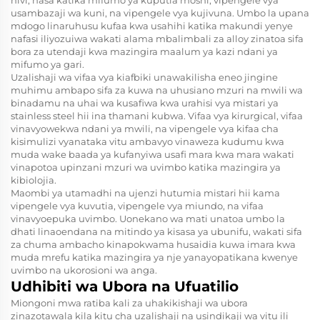
usambazaji wa kuni, na vipengele vya kujivuna. Umbo la upana
mdogo linaruhusu kufaa kwa usahihi katika makundi yenye
nafasi iliyozuiwa wakati alama mbalimbali za alloy zinatoa sifa
bora za utendaji kwa mazingira maalum ya kazi ndani ya
mifumo ya gari.
Uzalishaji wa vifaa vya kiafbiki unawakilisha eneo jingine
muhimu ambapo sifa za kuwa na uhusiano mzuri na mwili wa
binadamu na uhai wa kusafiwa kwa urahisi vya mistari ya
stainless steel hii ina thamani kubwa. Vifaa vya kirurgical, vifaa
vinavyowekwa ndani ya mwili, na vipengele vya kifaa cha
kisimulizi vyanataka vitu ambavyo vinaweza kudumu kwa
muda wake baada ya kufanyiwa usafi mara kwa mara wakati
vinapotoa upinzani mzuri wa uvimbo katika mazingira ya
kibiolojia.
Maombi ya utamadhi na ujenzi hutumia mistari hii kama
vipengele vya kuvutia, vipengele vya miundo, na vifaa
vinavyoepuka uvimbo. Uonekano wa mati unatoa umbo la
dhati linaoendana na mitindo ya kisasa ya ubunifu, wakati sifa
za chuma ambacho kinapokwama husaidia kuwa imara kwa
muda mrefu katika mazingira ya nje yanayopatikana kwenye
uvimbo na ukorosioni wa anga.
Udhibiti wa Ubora na Ufuatilio
Miongoni mwa ratiba kali za uhakikishaji wa ubora
zinazotawala kila kitu cha uzalishaji na usindikaji wa vitu ili