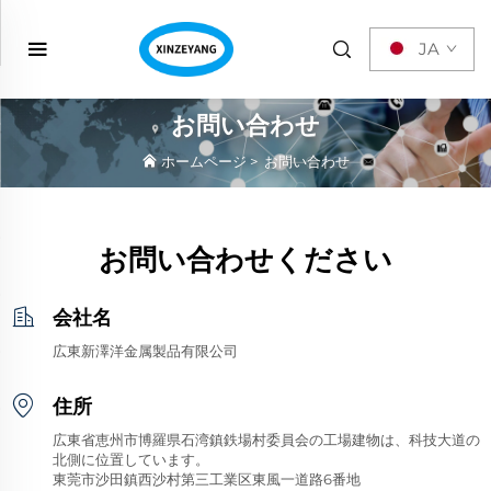
JA
お問い合わせ
ホームページ
>
お問い合わせ
お問い合わせください
会社名
広東新澤洋金属製品有限公司
住所
広東省恵州市博羅県石湾鎮鉄場村委員会の工場建物は、科技大道の
北側に位置しています。
東莞市沙田鎮西沙村第三工業区東風一道路6番地