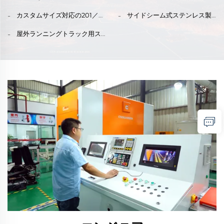
ポットはベランダへの設置が
スタマイズ可能。EU／米国へ
製埋込式マンホール蓋（パタ
鉛メッキマンホール蓋（騒音
簡単です。
迅速納品
ーンデザイン付き）、ランニ
防止・盗難防止機能付き）、
カスタムサイズ対応の201／
サイドシーム式ステンレス製
ングトラックおよび庭園での
歩道・床面用にカスタマイズ
304ステンレス鋼製U字チャン
マンホール蓋
使用に適しています。
可能（欧州／ロシア規格対
ネル排水システム、OEM対応
屋外ランニングトラック用ス
応）
リニア床排水溝（屋外プラ
テンレス製マンホール蓋
ザ・駐車場向け）