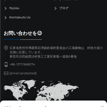
Nyūsu
ブログ
Kontakuto Us
お問い合わせを😉
広東省恵州市博羅県石湾鎮鉄場村委員会の工場建物は、科技大道の
北側に位置しています。
東莞市沙田鎮西沙村第三工業区東風一道路6番地
+86-13711968074
[email protected]