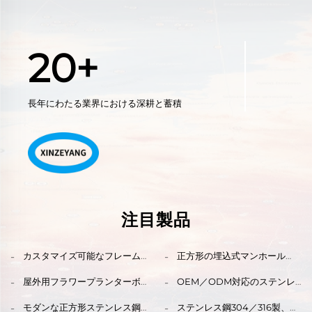
20+
長年にわたる業界における深耕と蓄積
注目製品
カスタマイズ可能なフレーム
正方形の埋込式マンホール
内蔵ステンレス鋼製マンホー
蓋、フラットなステンレス鋼
ル蓋および屋外装飾・道路用
製浄化槽蓋／点検蓋（室内・
屋外用フラワープランターボ
OEM／ODM対応のステンレ
マンホール蓋
屋外装飾用）
ックスは耐久性・耐候性に優
ス鋼製丸型マンホール蓋。商
れています。庭園用フラワー
業ビル向けにロゴ・寸法をカ
モダンな正方形ステンレス鋼
ステンレス鋼304／316製、亜