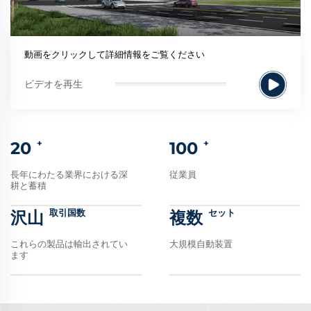
動画をクリックして詳細情報をご覧ください
ビデオを再生
+
+
20
100
長年にわたる業界における深
従業員
耕と蓄積
取引国数
セット
沢山
複数
これらの製品は輸出されてい
大規模自動装置
ます