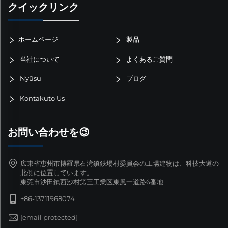
クイックリンク
ホームページ
製品
当社について
よくあるご質問
Nyūsu
ブログ
Kontakuto Us
お問い合わせを😉
広東省恵州市博羅県石湾鎮鉄場村委員会の工場建物は、科技大道の
北側に位置しています。
東莞市沙田鎮西沙村第三工業区東風一道路6番地
+86-13711968074
[email protected]