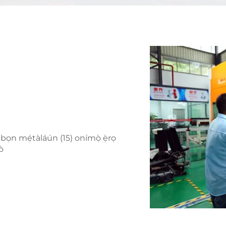
í ibọn mẹ́tàláún (15) onímọ̀ ẹ̀rọ
ò