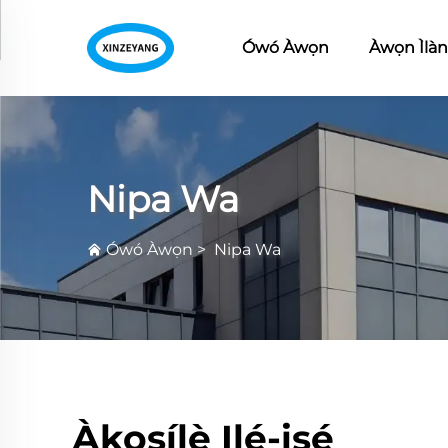
Ówó Àwọn
Àwọn Ìlà
Nipa Wa
Ówó Àwọn
>
Nipa Wa
Àkọsílẹ̀ Ilé-iṣẹ́