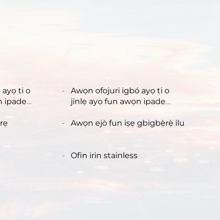
 ayọ ti o
Awọn ofojuri igbó ayọ ti o
n ipade
jinlẹ ayọ fun awọn ipade
alakoso ti ita
 rẹ
Awọn ejò fun iṣẹ gbigbẹ̀rẹ̀ ilu
Ofin irin stainless