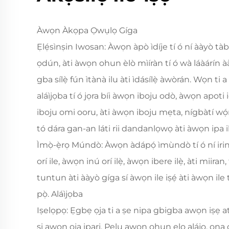
Àwọn Àkọpa Ọwụlọ Gíga
Ẹlẹ́sìnṣin Iwosan: Àwọn àpò ìdíje tí ó ní ààyò tàb
ọdún, àti àwọn ohun èlò mìíràn tí ó wà láàárín àà
gba sílẹ̀ fún ìtànà ilu àti ìdásílẹ̀ àwòrán. Wọn t
aláìjọba tí ó jọra bíi àwọn iboju odò, àwọn apot
iboju omi ooru, àti àwọn iboju mẹta, nígbàtí wọ́n
tó dára gan-an láti rii dandanlọwọ àti àwọn ipa ilé
Ìmọ̀-ẹ̀rọ Múndò: Àwọn àdápọ́ ìmùndò tí ó ní irin
orí ile, àwọn inú orí ilẹ̀, àwọn ibere ilẹ̀, àti miiran
tuntun àti ààyò gíga sí àwọn ile iṣẹ́ àti àwọn ile
pọ̀. Aláìjọba
Iṣelọpọ: Ẹgbẹ ọja ti a ṣe nipa gbigba awọn iṣẹ ati
si awọn ọja ipari. Pẹlu awọn ohun elo alájọ, ọna 