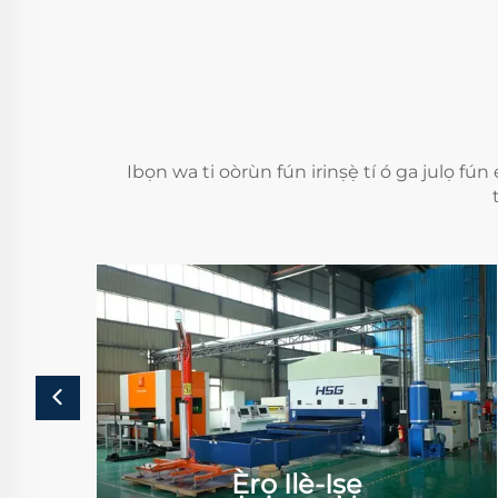
Ibọn wa ti oòrùn fún irinṣẹ̀ tí ó ga julọ fú
Ẹ̀rọ Ilè-Iṣẹ