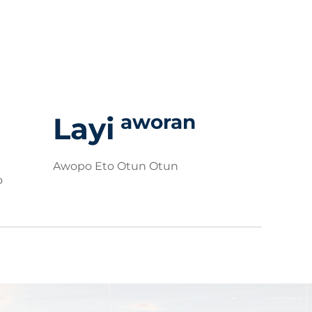
aworan
Layi
Awopo Eto Otun Otun
ọ