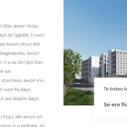
í ìdíje, àwọn iboju
yò àti ìgbàlè, tí wọn
i a ṣe àwọn ohun èlò
i idagbasoke, àwọn
 ti a ṣe lórí àyò kan
 iṣẹ́.
 stainless, àwọn inú
Tẹ bideo ka
, tí wọn fa ààyò
 tó wà láàárín ààyò
Ṣe ere fi
 itọju, lati awọn ẹri
ọwọn ti o lagbara, ati