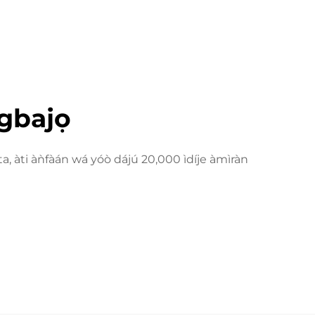
Igbajọ
a, àti àǹfàán wá yóò dájú 20,000 ìdíje àmìràn