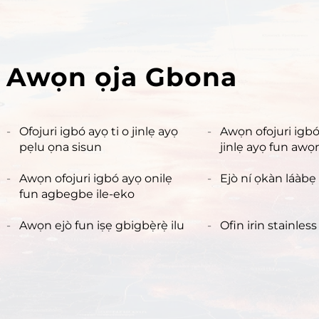
Awọn ọja Gbona
Ofojuri igbó ayọ ti o jinlẹ ayọ
Awọn ofojuri igbó
pẹlu ọna sisun
jinlẹ ayọ fun awọ
alakoso ti ita
Awọn ofojuri igbó ayọ onilẹ
Ejò ní ọkàn láàbẹ
fun agbegbe ile-eko
Awọn ejò fun iṣẹ gbigbẹ̀rẹ̀ ilu
Ofin irin stainless