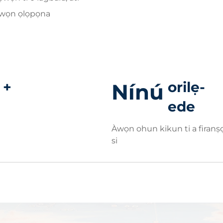
 awọn ọlọpọna
+
orilẹ-
Nínú
ede
Àwọn ohun kikun ti a firanṣ
si