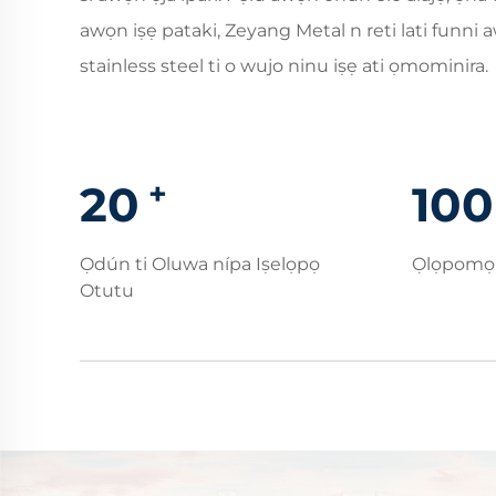
awọn iṣẹ pataki, Zeyang Metal n reti lati funni
stainless steel ti o wujo ninu iṣẹ ati ọmominira.
+
20
100
Ọdún ti Oluwa nípa Iṣelọpọ
Ọlọpomọ
Otutu