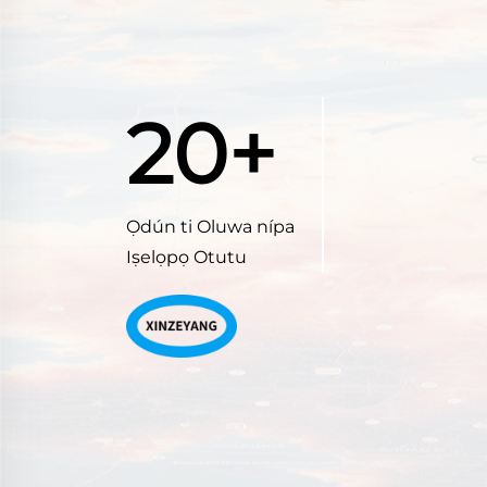
20+
Ọdún ti Oluwa nípa
Iṣelọpọ Otutu