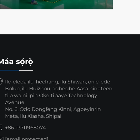
Máa sọ́rọ̀
Ile-eleda ilu Tiechang, ilu Shiwan, orilẹ-ede
Boluo, ilu Huizhou, agbegbe Aasa nineteen
ti o wa ni ipin Oke ti aaye Technology
Avenue
No. 6, Odo Dongfeng Kinni, Agbeyinrin
Meta, Ilu Xiasha, Shipai
+86-13711968074
[email protected]