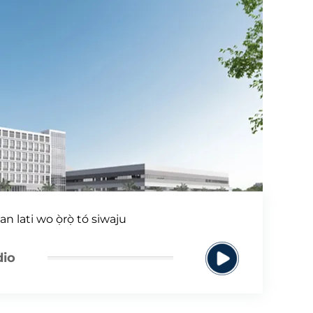
n lati wo ọ̀rọ̀ tó siwaju
dio