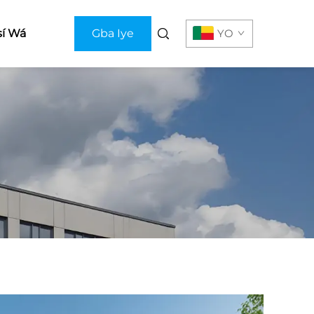
sí Wá
Gba Iye
YO