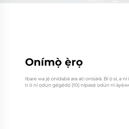
Onímọ̀ ẹ̀rọ
Ibare wa jẹ́ onídabà ara ati onísàrà. Bí ọ̀ sí, a n
tí ó ní ọdún gẹ́gẹ́dọ́ (10) nípasẹ̀ ọdún ní àyẹ̀w