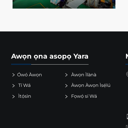
Awọn ọna asopọ Yara
Ówó Àwọn
Àwọn Ìlànà
Tí Wá
Àwọn Àwọn Ìsẹ́lú
Ìtọ́sìn
Fọwọ́ sí Wá