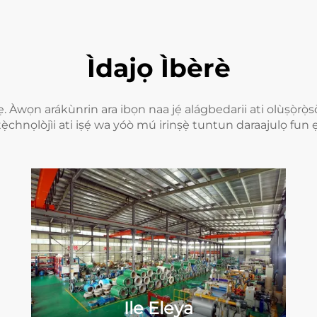
Ìdajọ Ìbèrè
n ẹ. Àwọn arákùnrin ara ibọn naa jẹ́ alágbedarii ati olùṣọ̀
tẹ̀chnọlòjìi ati iṣẹ́ wa yóò mú irinṣẹ̀ tuntun daraajulọ fun ẹ
Ile Eleya