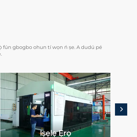
rọ̀sọ̀ fún gbogbo ohun tí wọn ń ṣe. A dudú pé
.
Iṣẹlẹ Ẹrọ