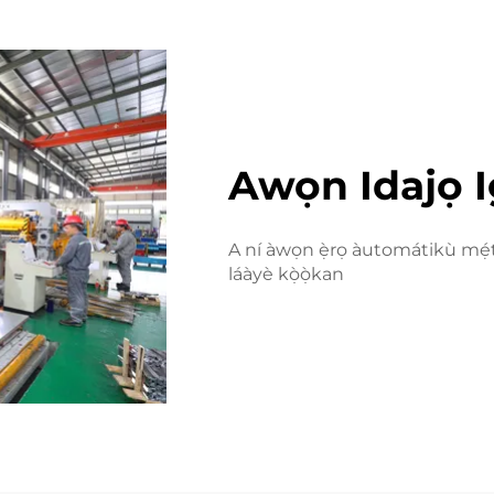
Awọn Idajọ 
A ní àwọn ẹ̀rọ àutomátikù mẹ́t
láàyè kọ̀ọ̀kan