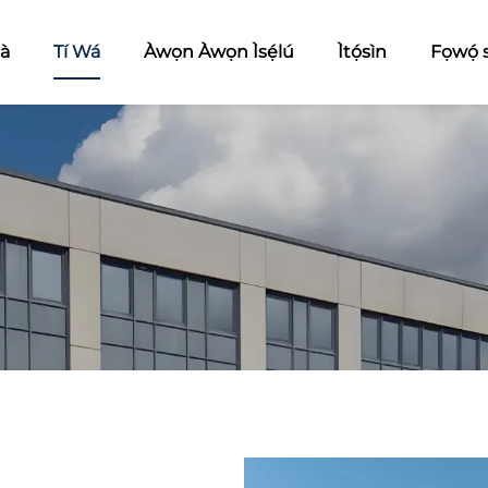
nà
Tí Wá
Àwọn Àwọn Ìsẹ́lú
Ìtọ́sìn
Fọwọ́ 