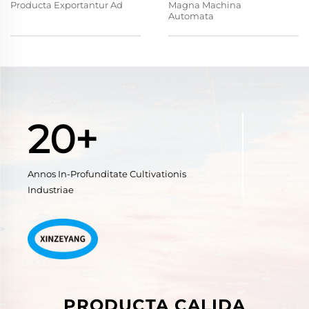
Producta Exportantur Ad
Magna Machina
Automata
20+
Annos In-Profunditate Cultivationis
Industriae
PRODUCTA CALIDA