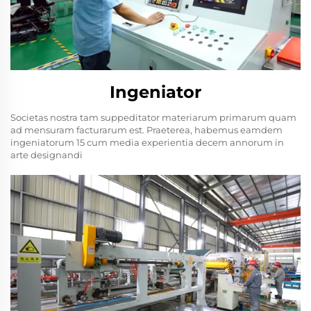
Ingeniator
Societas nostra tam suppeditator materiarum primarum quam
ad mensuram facturarum est. Praeterea, habemus eamdem
ingeniatorum 15 cum media experientia decem annorum in
arte designandi