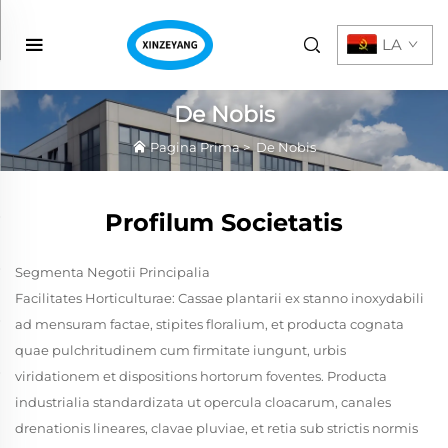
LA
De Nobis
Pagina Prima
>
De Nobis
Profilum Societatis
Segmenta Negotii Principalia
Facilitates Horticulturae: Cassae plantarii ex stanno inoxydabili
ad mensuram factae, stipites floralium, et producta cognata
quae pulchritudinem cum firmitate iungunt, urbis
viridationem et dispositions hortorum foventes. Producta
industrialia standardizata ut opercula cloacarum, canales
drenationis lineares, clavae pluviae, et retia sub strictis normis