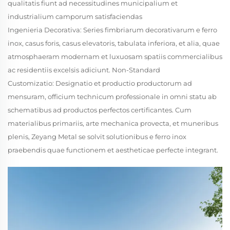
qualitatis fiunt ad necessitudines municipalium et
industrialium camporum satisfaciendas
Ingenieria Decorativa: Series fimbriarum decorativarum e ferro
inox, casus foris, casus elevatoris, tabulata inferiora, et alia, quae
atmosphaeram modernam et luxuosam spatiis commercialibus
ac residentiis excelsis adiciunt. Non-Standard
Customizatio: Designatio et productio productorum ad
mensuram, officium technicum professionale in omni statu ab
schematibus ad productos perfectos certificantes. Cum
materialibus primariis, arte mechanica provecta, et muneribus
plenis, Zeyang Metal se solvit solutionibus e ferro inox
praebendis quae functionem et aestheticae perfecte integrant.