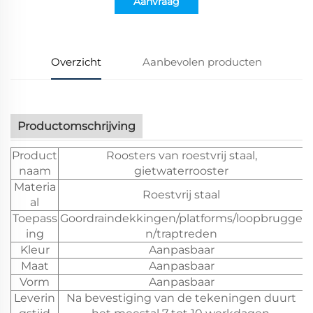
Aanvraag
Overzicht
Aanbevolen producten
Productomschrijving
Product
Roosters van roestvrij staal,
naam
gietwaterrooster
Materia
Roestvrij staal
al
Toepass
Goordraindekkingen/platforms/loopbrugge
ing
n/traptreden
Kleur
Aanpasbaar
Maat
Aanpasbaar
Vorm
Aanpasbaar
Leverin
Na bevestiging van de tekeningen duurt