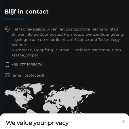
Blijf in contact
Het fabrieksgebouw van het Dorpscomité Tiechang, stad
Shiwan, Boluo County, stad Huizhou, provincie Guangdong,
is gelegen aan de noordkant van Science and Technology
Avenue
Nummer 6, Dongfeng 1e Straat, Derde Industriezone, dorp
Xiasha, Shipai
+86-13711968074
[email protected]
We value your privacy