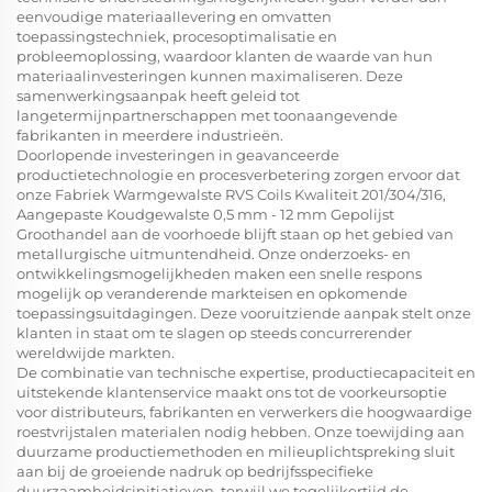
eenvoudige materiaallevering en omvatten
toepassingstechniek, procesoptimalisatie en
probleemoplossing, waardoor klanten de waarde van hun
materiaalinvesteringen kunnen maximaliseren. Deze
samenwerkingsaanpak heeft geleid tot
langetermijnpartnerschappen met toonaangevende
fabrikanten in meerdere industrieën.
Doorlopende investeringen in geavanceerde
productietechnologie en procesverbetering zorgen ervoor dat
onze Fabriek Warmgewalste RVS Coils Kwaliteit 201/304/316,
Aangepaste Koudgewalste 0,5 mm - 12 mm Gepolijst
Groothandel aan de voorhoede blijft staan op het gebied van
metallurgische uitmuntendheid. Onze onderzoeks- en
ontwikkelingsmogelijkheden maken een snelle respons
mogelijk op veranderende markteisen en opkomende
toepassingsuitdagingen. Deze vooruitziende aanpak stelt onze
klanten in staat om te slagen op steeds concurrerender
wereldwijde markten.
De combinatie van technische expertise, productiecapaciteit en
uitstekende klantenservice maakt ons tot de voorkeursoptie
voor distributeurs, fabrikanten en verwerkers die hoogwaardige
roestvrijstalen materialen nodig hebben. Onze toewijding aan
duurzame productiemethoden en milieuplichtspreking sluit
aan bij de groeiende nadruk op bedrijfsspecifieke
duurzaamheidsinitiatieven, terwijl we tegelijkertijd de