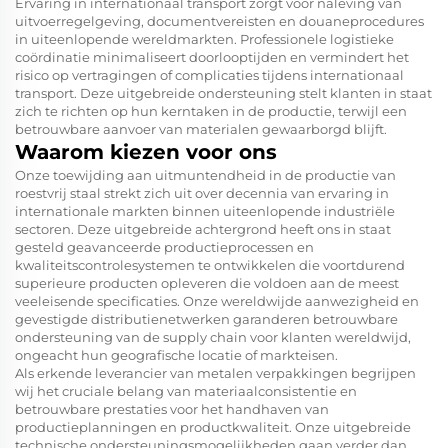
Ervaring in internationaal transport zorgt voor naleving van
uitvoerregelgeving, documentvereisten en douaneprocedures
in uiteenlopende wereldmarkten. Professionele logistieke
coördinatie minimaliseert doorlooptijden en vermindert het
risico op vertragingen of complicaties tijdens internationaal
transport. Deze uitgebreide ondersteuning stelt klanten in staat
zich te richten op hun kerntaken in de productie, terwijl een
betrouwbare aanvoer van materialen gewaarborgd blijft.
Waarom kiezen voor ons
Onze toewijding aan uitmuntendheid in de productie van
roestvrij staal strekt zich uit over decennia van ervaring in
internationale markten binnen uiteenlopende industriële
sectoren. Deze uitgebreide achtergrond heeft ons in staat
gesteld geavanceerde productieprocessen en
kwaliteitscontrolesystemen te ontwikkelen die voortdurend
superieure producten opleveren die voldoen aan de meest
veeleisende specificaties. Onze wereldwijde aanwezigheid en
gevestigde distributienetwerken garanderen betrouwbare
ondersteuning van de supply chain voor klanten wereldwijd,
ongeacht hun geografische locatie of markteisen.
Als erkende leverancier van metalen verpakkingen begrijpen
wij het cruciale belang van materiaalconsistentie en
betrouwbare prestaties voor het handhaven van
productieplanningen en productkwaliteit. Onze uitgebreide
technische ondersteuningsmogelijkheden gaan verder dan