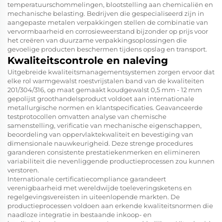
temperatuurschommelingen, blootstelling aan chemicaliën en
mechanische belasting. Bedrijven die gespecialiseerd zijn in
aangepaste metalen verpakkingen stellen de combinatie van
vervormbaarheid en corrosieweerstand bijzonder op prijs voor
het creëren van duurzame verpakkingsoplossingen die
gevoelige producten beschermen tijdens opslag en transport.
Kwaliteitscontrole en naleving
Uitgebreide kwaliteitsmanagementsystemen zorgen ervoor dat
elke rol warmgewalst roestvrijstalen band van de kwaliteiten
201/304/316, op maat gemaakt koudgewalst 0,5 mm - 12 mm
gepolijst groothandelsproduct voldoet aan internationale
metallurgische normen en klantspecificaties. Geavanceerde
testprotocollen omvatten analyse van chemische
samenstelling, verificatie van mechanische eigenschappen,
beoordeling van oppervlaktekwaliteit en bevestiging van
dimensionale nauwkeurigheid. Deze strenge procedures
garanderen consistente prestatiekenmerken en elimineren
variabiliteit die nevenliggende productieprocessen zou kunnen
verstoren.
Internationale certificatiecompliance garandeert
verenigbaarheid met wereldwijde toeleveringsketens en
regelgevingsvereisten in uiteenlopende markten. De
productieprocessen voldoen aan erkende kwaliteitsnormen die
naadloze integratie in bestaande inkoop- en