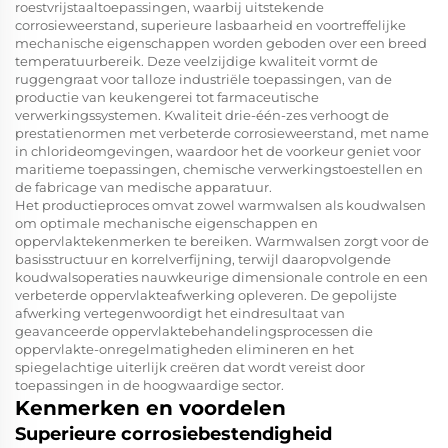
roestvrijstaaltoepassingen, waarbij uitstekende
corrosieweerstand, superieure lasbaarheid en voortreffelijke
mechanische eigenschappen worden geboden over een breed
temperatuurbereik. Deze veelzijdige kwaliteit vormt de
ruggengraat voor talloze industriële toepassingen, van de
productie van keukengerei tot farmaceutische
verwerkingssystemen. Kwaliteit drie-één-zes verhoogt de
prestatienormen met verbeterde corrosieweerstand, met name
in chlorideomgevingen, waardoor het de voorkeur geniet voor
maritieme toepassingen, chemische verwerkingstoestellen en
de fabricage van medische apparatuur.
Het productieproces omvat zowel warmwalsen als koudwalsen
om optimale mechanische eigenschappen en
oppervlaktekenmerken te bereiken. Warmwalsen zorgt voor de
basisstructuur en korrelverfijning, terwijl daaropvolgende
koudwalsoperaties nauwkeurige dimensionale controle en een
verbeterde oppervlakteafwerking opleveren. De gepolijste
afwerking vertegenwoordigt het eindresultaat van
geavanceerde oppervlaktebehandelingsprocessen die
oppervlakte-onregelmatigheden elimineren en het
spiegelachtige uiterlijk creëren dat wordt vereist door
toepassingen in de hoogwaardige sector.
Kenmerken en voordelen
Superieure corrosiebestendigheid