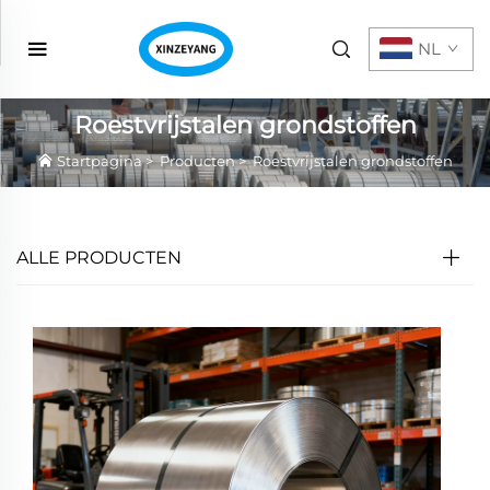
NL
Roestvrijstalen grondstoffen
Startpagina
>
Producten
>
Roestvrijstalen grondstoffen
ALLE PRODUCTEN