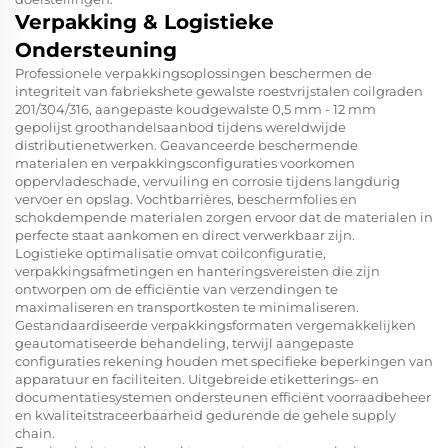
Verpakking & Logistieke
Ondersteuning
Professionele verpakkingsoplossingen beschermen de
integriteit van fabriekshete gewalste roestvrijstalen coilgraden
201/304/316, aangepaste koudgewalste 0,5 mm - 12 mm
gepolijst groothandelsaanbod tijdens wereldwijde
distributienetwerken. Geavanceerde beschermende
materialen en verpakkingsconfiguraties voorkomen
oppervladeschade, vervuiling en corrosie tijdens langdurig
vervoer en opslag. Vochtbarrières, beschermfolies en
schokdempende materialen zorgen ervoor dat de materialen in
perfecte staat aankomen en direct verwerkbaar zijn.
Logistieke optimalisatie omvat coilconfiguratie,
verpakkingsafmetingen en hanteringsvereisten die zijn
ontworpen om de efficiëntie van verzendingen te
maximaliseren en transportkosten te minimaliseren.
Gestandaardiseerde verpakkingsformaten vergemakkelijken
geautomatiseerde behandeling, terwijl aangepaste
configuraties rekening houden met specifieke beperkingen van
apparatuur en faciliteiten. Uitgebreide etiketterings- en
documentatiesystemen ondersteunen efficiënt voorraadbeheer
en kwaliteitstraceerbaarheid gedurende de gehele supply
chain.