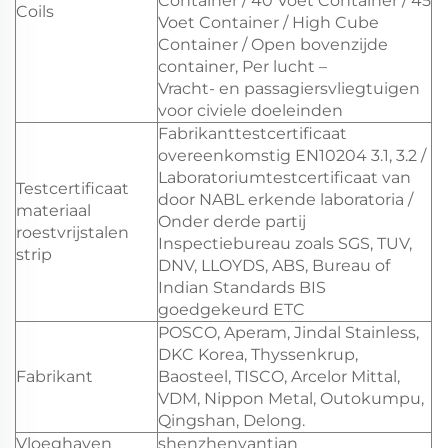
Container / 40 Voet Container / 45
Coils
Voet Container / High Cube
Container / Open bovenzijde
container, Per lucht –
Vracht- en passagiersvliegtuigen
voor civiele doeleinden
Fabrikanttestcertificaat
overeenkomstig EN10204 3.1, 3.2 /
Laboratoriumtestcertificaat van
Testcertificaat
door NABL erkende laboratoria /
materiaal
Onder derde partij
roestvrijstalen
Inspectiebureau zoals SGS, TUV,
strip
DNV, LLOYDS, ABS, Bureau of
Indian Standards BIS
goedgekeurd ETC
POSCO, Aperam, Jindal Stainless,
DKC Korea, Thyssenkrup,
Fabrikant
Baosteel, TISCO, Arcelor Mittal,
VDM, Nippon Metal, Outokumpu,
Qingshan, Delong.
Vloeghaven
shenzhenyantian