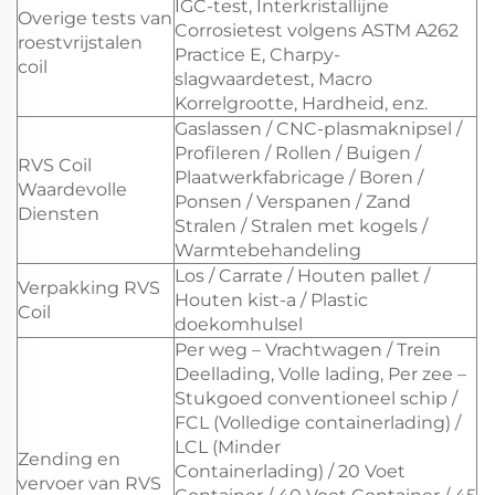
IGC-test, Interkristallijne
Overige tests van
Corrosietest volgens ASTM A262
roestvrijstalen
Practice E, Charpy-
coil
slagwaardetest, Macro
Korrelgrootte, Hardheid, enz.
Gaslassen / CNC-plasmaknipsel /
Profileren / Rollen / Buigen /
RVS Coil
Plaatwerkfabricage / Boren /
Waardevolle
Ponsen / Verspanen / Zand
Diensten
Stralen / Stralen met kogels /
Warmtebehandeling
Los / Carrate / Houten pallet /
Verpakking RVS
Houten kist-a / Plastic
Coil
doekomhulsel
Per weg – Vrachtwagen / Trein
Deellading, Volle lading, Per zee –
Stukgoed conventioneel schip /
FCL (Volledige containerlading) /
LCL (Minder
Zending en
Containerlading) / 20 Voet
vervoer van RVS