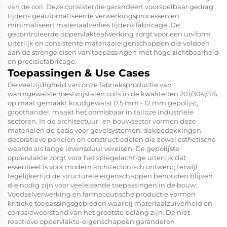
van de coil. Deze consistentie garandeert voorspelbaar gedrag
tijdens geautomatiseerde verwerkingsprocessen en
minimaliseert materiaalverlies tijdens fabricage. De
gecontroleerde oppervlakteafwerking zorgt voor een uniform
uiterlijk en consistente materiaaleigenschappen die voldoen
aan de strenge eisen van toepassingen met hoge zichtbaarheid
en precisiefabricage.
Toepassingen & Use Cases
De veelzijdigheid van onze fabrieksproductie van
warmgewalste roestvrijstalen coils in de kwaliteiten 201/304/316,
op maat gemaakt koudgewalst 0,5 mm - 12 mm gepolijst,
groothandel, maakt het onmisbaar in talloze industriële
sectoren. In de architectuur- en bouwsector vormen deze
materialen de basis voor gevelsystemen, dakbedekkingen,
decoratieve panelen en constructiedelen die zowel esthetische
waarde als lange levensduur vereisen. De gepolijste
oppervlakte zorgt voor het spiegelachtige uiterlijk dat
essentieel is voor modern architectonisch ontwerp, terwijl
tegelijkertijd de structurele eigenschappen behouden blijven
die nodig zijn voor veeleisende toepassingen in de bouw.
Voedselverwerking en farmaceutische productie vormen
kritieke toepassingsgebieden waarbij materiaalzuiverheid en
corrosieweerstand van het grootste belang zijn. De niet-
reactieve oppervlakte-eigenschappen garanderen