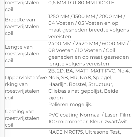
roestvrijstalen
0,6 MM TOT 80 MM DICKTE
coil
1250 MM / 1500 MM / 2000 MM /
Breedte van
04 Voeten / 05 Voeten en op
roestvrijstalen
maat gesneden breedte volgens
coil
vereisten
2400 MM / 2420 MM / 6000 MM /
Lengte van
08 Voeten / 10 Voeten / Coil
roestvrijstalen
gesneden en op maat gesneden
coil
lengte volgens vereisten
2B, 2D, BA, MATT, MATT PVC, No.4,
Oppervlakteafwe
No.5, SB, HR, No.8, Spiegel,
rking van
Haarlijn, Borstel, Structuur,
roestvrijstalen
Oliebasis nat gepolijst, Beide
coil
zijden
Poliëren mogelijk.
Coating van
PVC coating Normaal / Laser, Film:
roestvrijstalen
100 micrometer, Kleur: zwart/wit.
coil
NACE MR0175, Ultrasone Test,