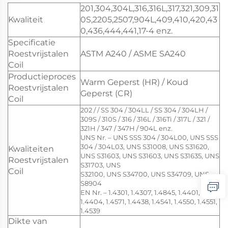
201,304,304L,316,316L,317,321,309,31
Kwaliteit
0S,2205,2507,904L,409,410,420,43
0,436,444,441,17-4 enz.
Specificatie
Roestvrijstalen
ASTM A240 / ASME SA240
Coil
Productieproces
Warm Geperst (HR) / Koud
Roestvrijstalen
Geperst (CR)
Coil
202 / / SS 304 / 304LL / SS 304 / 304LH /
309S / 310S / 316 / 316L / 316Ti / 317L / 321 /
321H / 347 / 347H / 904L enz.
UNS Nr. – UNS SSS 304 / 304L00, UNS SSS
304 / 304L03, UNS S31008, UNS S31620,
Kwaliteiten
UNS S31603, UNS S31603, UNS S31635, UNS
Roestvrijstalen
S31703, UNS
Coil
S32100, UNS S34700, UNS S34709, UNS
S8904
EN Nr. – 1.4301, 1.4307, 1.4845, 1.4401,
1.4404, 1.4571, 1.4438, 1.4541, 1.4550, 1.4551,
1.4539
Dikte van