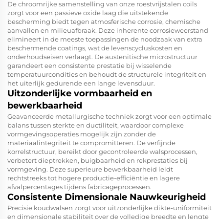
De chroomrijke samenstelling van onze roestvrijstalen coils
zorgt voor een passieve oxide laag die uitstekende
bescherming biedt tegen atmosferische corrosie, chemische
aanvallen en milieuafbraak. Deze inherente corrosieweerstand
elimineert in de meeste toepassingen de noodzaak van extra
beschermende coatings, wat de levenscycluskosten en
onderhoudseisen verlaagt. De austenitische microstructuur
garandeert een consistente prestatie bij wisselende
temperatuurcondities en behoudt de structurele integriteit en
het uiterlijk gedurende een lange levensduur.
Uitzonderlijke vormbaarheid en
bewerkbaarheid
Geavanceerde metallurgische techniek zorgt voor een optimale
balans tussen sterkte en ductiliteit, waardoor complexe
vormgevingsoperaties mogelijk zijn zonder de
materiaalintegriteit te compromitteren. De verfijnde
korrelstructuur, bereikt door gecontroleerde walsprocessen,
verbetert dieptrekken, buigbaarheid en rekprestaties bij
vormgeving. Deze superieure bewerkbaarheid leidt
rechtstreeks tot hogere productie-efficiëntie en lagere
afvalpercentages tijdens fabricageprocessen.
Consistente Dimensionale Nauwkeurigheid
Precisie koudwalsen zorgt voor uitzonderlijke dikte-uniformiteit
en dimensionale stabiliteit over de volledige breedte en lengte