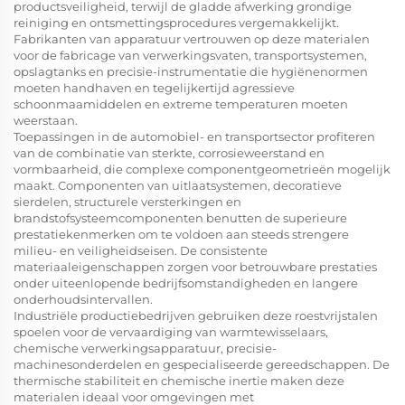
productsveiligheid, terwijl de gladde afwerking grondige
reiniging en ontsmettingsprocedures vergemakkelijkt.
Fabrikanten van apparatuur vertrouwen op deze materialen
voor de fabricage van verwerkingsvaten, transportsystemen,
opslagtanks en precisie-instrumentatie die hygiënenormen
moeten handhaven en tegelijkertijd agressieve
schoonmaamiddelen en extreme temperaturen moeten
weerstaan.
Toepassingen in de automobiel- en transportsector profiteren
van de combinatie van sterkte, corrosieweerstand en
vormbaarheid, die complexe componentgeometrieën mogelijk
maakt. Componenten van uitlaatsystemen, decoratieve
sierdelen, structurele versterkingen en
brandstofsysteemcomponenten benutten de superieure
prestatiekenmerken om te voldoen aan steeds strengere
milieu- en veiligheidseisen. De consistente
materiaaleigenschappen zorgen voor betrouwbare prestaties
onder uiteenlopende bedrijfsomstandigheden en langere
onderhoudsintervallen.
Industriële productiebedrijven gebruiken deze roestvrijstalen
spoelen voor de vervaardiging van warmtewisselaars,
chemische verwerkingsapparatuur, precisie-
machinesonderdelen en gespecialiseerde gereedschappen. De
thermische stabiliteit en chemische inertie maken deze
materialen ideaal voor omgevingen met