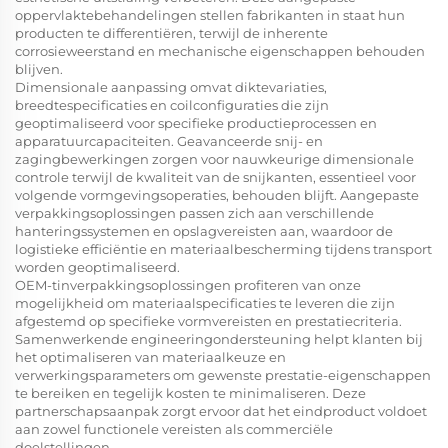
oppervlaktebehandelingen stellen fabrikanten in staat hun
producten te differentiëren, terwijl de inherente
corrosieweerstand en mechanische eigenschappen behouden
blijven.
Dimensionale aanpassing omvat diktevariaties,
breedtespecificaties en coilconfiguraties die zijn
geoptimaliseerd voor specifieke productieprocessen en
apparatuurcapaciteiten. Geavanceerde snij- en
zagingbewerkingen zorgen voor nauwkeurige dimensionale
controle terwijl de kwaliteit van de snijkanten, essentieel voor
volgende vormgevingsoperaties, behouden blijft. Aangepaste
verpakkingsoplossingen passen zich aan verschillende
hanteringssystemen en opslagvereisten aan, waardoor de
logistieke efficiëntie en materiaalbescherming tijdens transport
worden geoptimaliseerd.
OEM-tinverpakkingsoplossingen profiteren van onze
mogelijkheid om materiaalspecificaties te leveren die zijn
afgestemd op specifieke vormvereisten en prestatiecriteria.
Samenwerkende engineeringondersteuning helpt klanten bij
het optimaliseren van materiaalkeuze en
verwerkingsparameters om gewenste prestatie-eigenschappen
te bereiken en tegelijk kosten te minimaliseren. Deze
partnerschapsaanpak zorgt ervoor dat het eindproduct voldoet
aan zowel functionele vereisten als commerciële
doelstellingen.