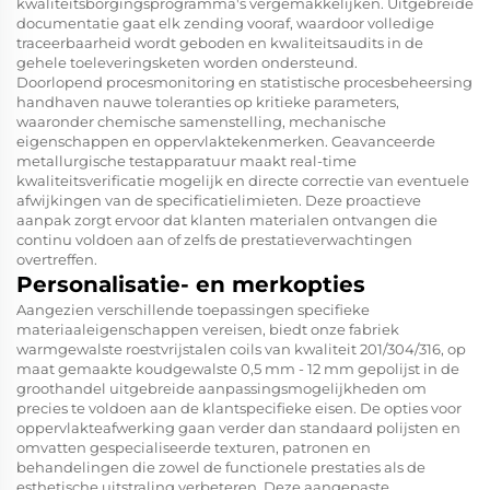
kwaliteitsborgingsprogramma's vergemakkelijken. Uitgebreide
documentatie gaat elk zending vooraf, waardoor volledige
traceerbaarheid wordt geboden en kwaliteitsaudits in de
gehele toeleveringsketen worden ondersteund.
Doorlopend procesmonitoring en statistische procesbeheersing
handhaven nauwe toleranties op kritieke parameters,
waaronder chemische samenstelling, mechanische
eigenschappen en oppervlaktekenmerken. Geavanceerde
metallurgische testapparatuur maakt real-time
kwaliteitsverificatie mogelijk en directe correctie van eventuele
afwijkingen van de specificatielimieten. Deze proactieve
aanpak zorgt ervoor dat klanten materialen ontvangen die
continu voldoen aan of zelfs de prestatieverwachtingen
overtreffen.
Personalisatie- en merkopties
Aangezien verschillende toepassingen specifieke
materiaaleigenschappen vereisen, biedt onze fabriek
warmgewalste roestvrijstalen coils van kwaliteit 201/304/316, op
maat gemaakte koudgewalste 0,5 mm - 12 mm gepolijst in de
groothandel uitgebreide aanpassingsmogelijkheden om
precies te voldoen aan de klantspecifieke eisen. De opties voor
oppervlakteafwerking gaan verder dan standaard polijsten en
omvatten gespecialiseerde texturen, patronen en
behandelingen die zowel de functionele prestaties als de
esthetische uitstraling verbeteren. Deze aangepaste