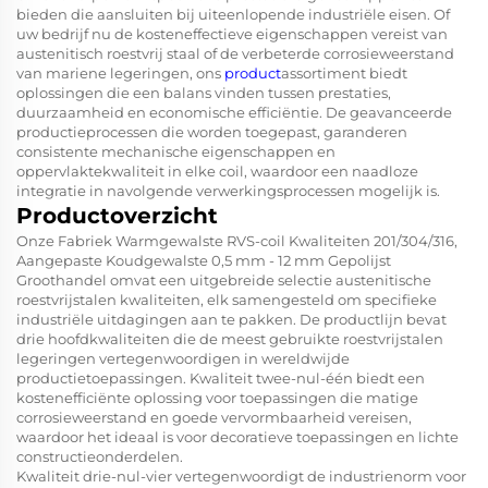
bieden die aansluiten bij uiteenlopende industriële eisen. Of
uw bedrijf nu de kosteneffectieve eigenschappen vereist van
austenitisch roestvrij staal of de verbeterde corrosieweerstand
van mariene legeringen, ons
product
assortiment biedt
oplossingen die een balans vinden tussen prestaties,
duurzaamheid en economische efficiëntie. De geavanceerde
productieprocessen die worden toegepast, garanderen
consistente mechanische eigenschappen en
oppervlaktekwaliteit in elke coil, waardoor een naadloze
integratie in navolgende verwerkingsprocessen mogelijk is.
Productoverzicht
Onze Fabriek Warmgewalste RVS-coil Kwaliteiten 201/304/316,
Aangepaste Koudgewalste 0,5 mm - 12 mm Gepolijst
Groothandel omvat een uitgebreide selectie austenitische
roestvrijstalen kwaliteiten, elk samengesteld om specifieke
industriële uitdagingen aan te pakken. De productlijn bevat
drie hoofdkwaliteiten die de meest gebruikte roestvrijstalen
legeringen vertegenwoordigen in wereldwijde
productietoepassingen. Kwaliteit twee-nul-één biedt een
kostenefficiënte oplossing voor toepassingen die matige
corrosieweerstand en goede vervormbaarheid vereisen,
waardoor het ideaal is voor decoratieve toepassingen en lichte
constructieonderdelen.
Kwaliteit drie-nul-vier vertegenwoordigt de industrienorm voor