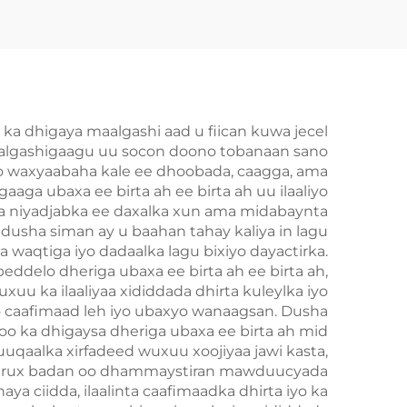
 ka dhigaya maalgashi aad u fiican kuwa jecel
n maalgashigaagu uu socon doono tobanaan sano
ego waxyaabaha kale ee dhoobada, caagga, ama
aga ubaxa ee birta ah ee birta ah uu ilaaliyo
sta niyadjabka ee daxalka xun ama midabaynta
dusha siman ay u baahan tahay kaliya in lagu
ysa waqtiga iyo dadaalka lagu bixiyo dayactirka.
ddelo dheriga ubaxa ee birta ah ee birta ah,
uu ka ilaaliyaa xididdada dhirta kuleylka iyo
o caafimaad leh iyo ubaxyo wanaagsan. Dusha
oo ka dhigaysa dheriga ubaxa ee birta ah mid
uqaalka xirfadeed wuxuu xoojiyaa jawi kasta,
al qurux badan oo dhammaystiran mawduucyada
ya ciidda, ilaalinta caafimaadka dhirta iyo ka