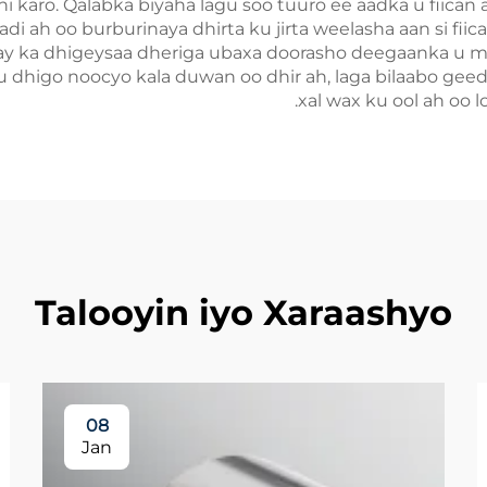
 karo. Qalabka biyaha lagu soo tuuro ee aadka u fiican 
i ah oo burburinaya dhirta ku jirta weelasha aan si fii
ay ka dhigeysaa dheriga ubaxa doorasho deegaanka u mas
 dhigo noocyo kala duwan oo dhir ah, laga bilaabo geedo
xal wax ku ool ah oo 
Talooyin iyo Xaraashyo
08
Jan