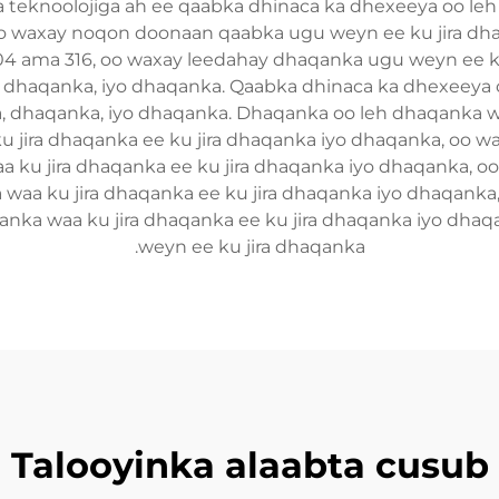
teknoolojiga ah ee qaabka dhinaca ka dhexeeya oo leh s
 waxay noqon doonaan qaabka ugu weyn ee ku jira dhaqank
 304 ama 316, oo waxay leedahay dhaqanka ugu weyn ee ku
dhaqanka, iyo dhaqanka. Qaabka dhinaca ka dhexeeya oo le
dhaqanka, iyo dhaqanka. Dhaqanka oo leh dhaqanka waa
 jira dhaqanka ee ku jira dhaqanka iyo dhaqanka, oo
aa ku jira dhaqanka ee ku jira dhaqanka iyo dhaqanka,
a waa ku jira dhaqanka ee ku jira dhaqanka iyo dhaqan
qanka waa ku jira dhaqanka ee ku jira dhaqanka iyo dh
weyn ee ku jira dhaqanka.
Talooyinka alaabta cusub