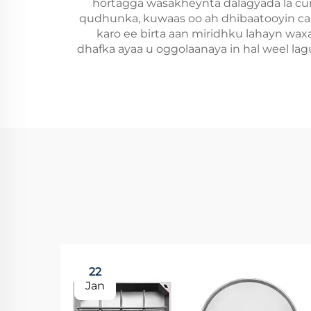
hortagga wasakheynta dalagyada la cuni
qudhunka, kuwaas oo ah dhibaatooyin caad
karo ee birta aan miridhku lahayn wax
dhafka ayaa u oggolaanaya in hal weel lagu
22
Jan