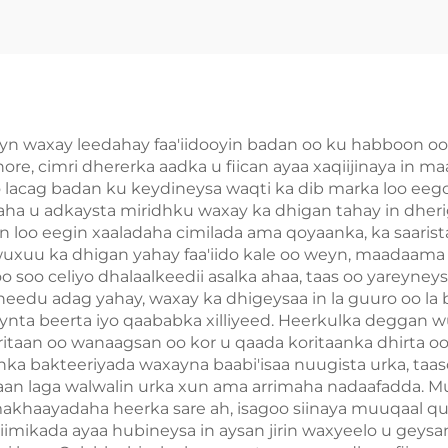
ayn waxay leedahay faa'iidooyin badan oo ku habboon oo
hore, cimri dhererka aadka u fiican ayaa xaqiijinaya i
oo lacag badan ku keydineysa waqti ka dib marka loo e
ha u adkaysta miridhku waxay ka dhigan tahay in dheriga
on loo eegin xaaladaha cimilada ama qoyaanka, ka saari
uxuu ka dhigan yahay faa'iido kale oo weyn, maadaama 
i loo soo celiyo dhalaalkeedii asalka ahaa, taas oo yareyne
du adag yahay, waxay ka dhigeysaa in la guuro oo la be
nta beerta iyo qaababka xilliyeed. Heerkulka deggan wux
ritaan oo wanaagsan oo kor u qaada koritaanka dhirta o
nka bakteeriyada waxayna baabi'isaa nuugista urka, taas
an laga walwalin urka xun ama arrimaha nadaafadda. Mu
laa makhaayadaha heerka sare ah, isagoo siinaya muuqa
imikada ayaa hubineysa in aysan jirin waxyeelo u geysana