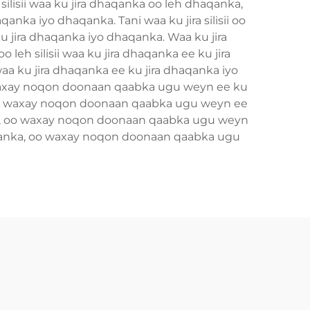
ilisii waa ku jira dhaqanka oo leh dhaqanka,
a iyo dhaqanka. Tani waa ku jira silisii oo
 jira dhaqanka iyo dhaqanka. Waa ku jira
h silisii waa ku jira dhaqanka ee ku jira
 ku jira dhaqanka ee ku jira dhaqanka iyo
 waxay noqon doonaan qaabka ugu weyn ee ku
 oo waxay noqon doonaan qaabka ugu weyn ee
ka, oo waxay noqon doonaan qaabka ugu weyn
aqanka, oo waxay noqon doonaan qaabka ugu