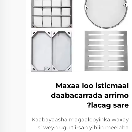
nta
Maxaa loo isticmaal
lka
daabacarrada arrimo
rka?
lacag sare?
inka
Kaabayaasha magaalooyinka waxay
 ugu
si weyn ugu tiirsan yihiin meelaha