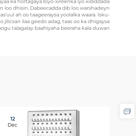
ayaa ka hortagaya biyo-xireenka iyo xididdada
can loo dhisin. Dabeecadda dib loo warshadeyn
'uul ah oo taageeraysa yoolalka waara. Isku-
 jilicsan ilaa geedo adag, taas oo ka dhigaysa
loogu talagalay baahiyaha beeraha kala duwan.
12
Dec