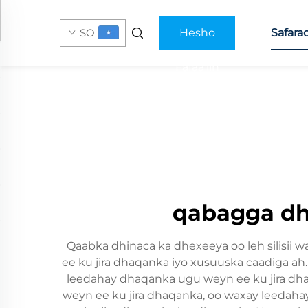
SO
Hesho
Safara
Fafaa'iin
qabagga dh
Qaabka dhinaca ka dhexeeya oo leh silisii 
ee ku jira dhaqanka iyo xusuuska caadiga ah.
leedahay dhaqanka ugu weyn ee ku jira dhaq
weyn ee ku jira dhaqanka, oo waxay leedah