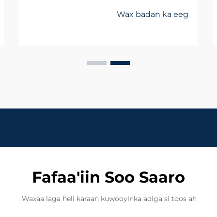
kala duwan ee u adkeysan kara
Wax badan ka eeg
jawiga adag iyadoo la ilaalinayo
daacadnimada qaabdhismeedka.
Waxyaabahaas oo dhan, xarkaha
birta ah ee aan caadiga ahayn ayaa
ah mid ka mid ah qaybaha ugu
muhiimsan ee casriga ah ee...
Fafaa'iin Soo Saaro
Waxaa laga heli karaan kuwooyinka adiga si toos ah.