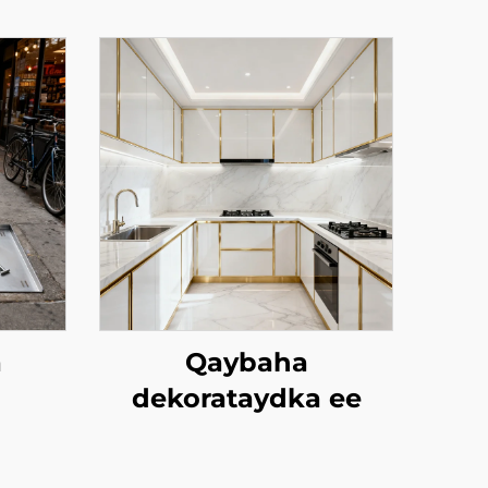
a
Qaybaha
dekorataydka ee
kistiin