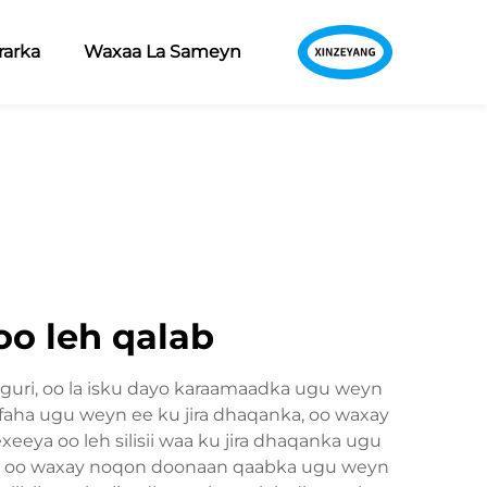
arka
Waxaa La Sameyn
o leh qalab
 guri, oo la isku dayo karaamaadka ugu weyn
lafaha ugu weyn ee ku jira dhaqanka, oo waxay
eya oo leh silisii waa ku jira dhaqanka ugu
ka, oo waxay noqon doonaan qaabka ugu weyn