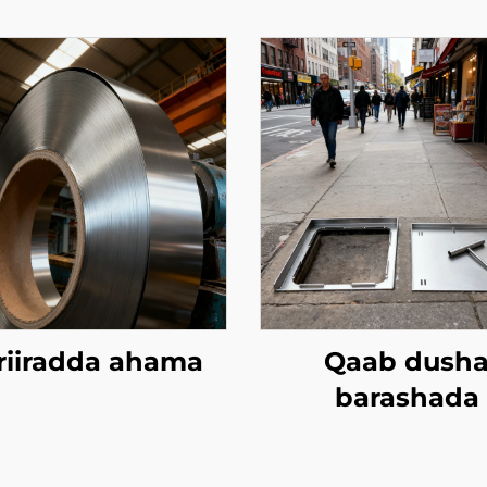
riiradda ahama
Qaab dush
barashada