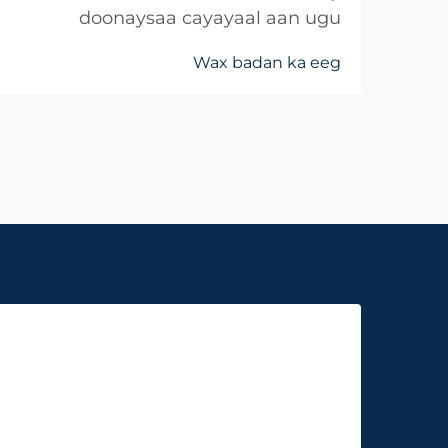
doonaysaa cayayaal aan ugu
dambaysanayaan shaqada, halka
Wax badan ka eeg
anna waxay hagaajinaysaan
nabadgelyada iyo xagga noolosha.
Meelaha saynalka, xubnaha iyo
meelaha degdegga ah, hababka
daryeelka waa jiritaan si ay u
hagaajin...