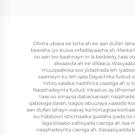
Dhirta ubaxa ee birta ah ee aan dufan lah
beeraha iyo kuwa xirfadlayaasha ah. Marka 
oo aan loo baahnayn in la beddelo, taas 
alwaaxda ah ee dillaaca, Waxyaaba
muuqaalkiisa soo jiidashada leh iyado
saameyn ku leh qala Dayactirka fudud w
tirtiro xalalka nadiifinta caadiga ah s
Naqshadeynta fudud, inkastoo ay dhismehee
taas oo siinaysa dabacsanaan naqshadey
qabowga daran, isagoo abuuraya xaalado ko
aan dufan lahayn waxay ka hortagtaa koritaa
ku habboon isticmaalka gudaha iyada oo a
laga bilaabo xafiisyada casriga ah i
naqshadeynta casriga ah. Xasaasiyadda ki