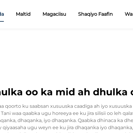
da
Maltid
Magaciisu
Shaqiyo Faafin
War
ulka oo ka mid ah dhulka o
waa qoorto ku saabsan xusuuska caadiga ah iyo xusuuska
 Tani waa qaabka ugu horeeya ee ku jira silisii oo leh qa
anka, dhaqanka, iyo dhaqanka. Qaabka dhinaca ka dhexe
ay qiyaasaha ugu weyn ee ku jira dhaqanka iyo dhaqan