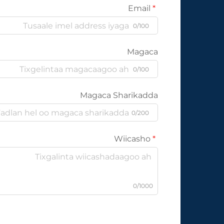
Email
0/100
Magaca
0/100
Magaca Sharikadda
0/200
Wiicasho
0/1000