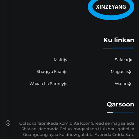
Ku linkan
Maltid
Safarada
Shaqiyo Faafin
Magaciisu
Waxaa La Sameyn
Wararka
Qarsoon
Qoladka fabriikada komidiita Koonfureed ee magaalada
Shiwan, degmada Boluo, magaalada Huizhou, gobolka
Guangdong ayaa ku dhow galabta Avenida Cidda Sare