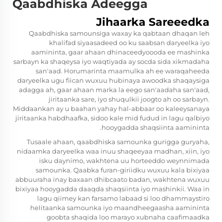
Qaabdhiska Adeegga
Jihaarka Sareeedka
Qaabdhiska samounsiga waxay ka qabtaan dhaqan leh
khalifad siyaasadeed oo ku saabsan daryeelka iyo
aamininta, gaar ahaan dhinaceedyoooda ee mashinka
sarbayn ka shaqeysa iyo waqtiyada ay socda sida xikmadaha
san'aad. Horumarinta maamulka ah ee waraqaheeda
daryeelka ugu fiican wuxuu hubinaya awoodka shaqaysiga
adagga ah, gaar ahaan marka la eego san'aadaha san'aad,
jiritaanka sare, iyo shuqulkii joogto ah oo sarbayn.
Middaankan ay u baahan yahay hal-abbaar oo kaleeysanaya
jiritaanka habdhaafka, sidoo kale mid fudud in lagu qalbiyo
hooygadda shaqsiinta aamininta.
Tusaale ahaan, qaabdhiska samounka gurigga guryaha,
nidaamka daryeelka waa inuu shaqeeyaa madhan, xiin, iyo
isku daynimo, wakhtena uu horteeddo weynnimada
samounka. Qaabka furan-giriidku wuxuu kala bixiyaa
abbuuraha inay baxaan dhibcaato badan, wakhtena wuxuu
bixiyaa hooygadda daaqda shaqsiinta iyo mashinkii. Waa in
lagu qiimey kan farsamo labaad si loo dhammaystiro
helitaanka samounka iyo maandheegaasha aamininta
goobta shaqida loo marayo xubnaha caafimaadka