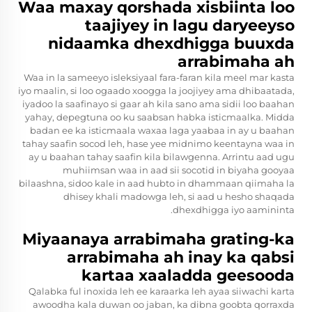
Waa maxay qorshada xisbiinta loo
taajiyey in lagu daryeeyso
nidaamka dhexdhigga buuxda
arrabimaha ah
Waa in la sameeyo isleksiyaal fara-faran kila meel mar kasta
iyo maalin, si loo ogaado xoogga la joojiyey ama dhibaatada,
iyadoo la saafinayo si gaar ah kila sano ama sidii loo baahan
yahay, depegtuna oo ku saabsan habka isticmaalka. Midda
badan ee ka isticmaala waxaa laga yaabaa in ay u baahan
tahay saafin socod leh, hase yee midnimo keentayna waa in
ay u baahan tahay saafin kila bilawgenna. Arrintu aad ugu
muhiimsan waa in aad sii socotid in biyaha gooyaa
bilaashna, sidoo kale in aad hubto in dhammaan qiimaha la
dhisey khali madowga leh, si aad u hesho shaqada
dhexdhigga iyo aamininta.
Miyaanaya arrabimaha grating-ka
arrabimaha ah inay ka qabsi
kartaa xaaladda geesooda
Qalabka ful inoxida leh ee karaarka leh ayaa siiwachi karta
awoodha kala duwan oo jaban, ka dibna goobta qorraxda