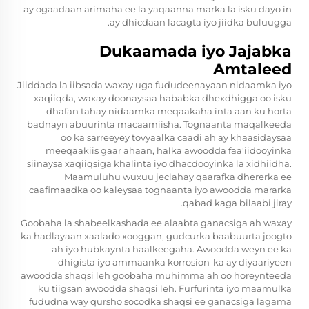
ay ogaadaan arimaha ee la yaqaanna marka la isku dayo in
ay dhicdaan lacagta iyo jiidka buluugga.
Dukaamada iyo Jajabka
Amtaleed
Jiiddada la iibsada waxay uga fududeenayaan nidaamka iyo
xaqiiqda, waxay doonaysaa hababka dhexdhigga oo isku
dhafan tahay nidaamka meqaakaha inta aan ku horta
badnayn abuurinta macaamiisha. Tognaanta maqalkeeda
oo ka sarreeyey tovyaalka caadi ah ay khaasidaysaa
meeqaakiis gaar ahaan, halka awoodda faa'iidooyinka
siinaysa xaqiiqsiga khalinta iyo dhacdooyinka la xidhiidha.
Maamuluhu wuxuu jeclahay qaarafka dhererka ee
caafimaadka oo kaleysaa tognaanta iyo awoodda mararka
qabad kaga bilaabi jiray.
Goobaha la shabeelkashada ee alaabta ganacsiga ah waxay
ka hadlayaan xaalado xooggan, gudcurka baabuurta joogto
ah iyo hubkaynta haalkeegaha. Awoodda weyn ee ka
dhigista iyo ammaanka korrosion-ka ay diyaariyeen
awoodda shaqsi leh goobaha muhimma ah oo horeynteeda
ku tiigsan awoodda shaqsi leh. Furfurinta iyo maamulka
fududna way qursho socodka shaqsi ee ganacsiga lagama