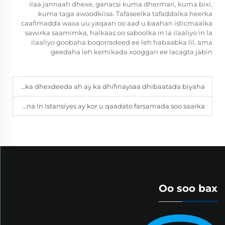
ilaa jannaah dhexe, ganacsi kuma dhermari, kuma bixi,
kuma taga awoodkiisa. Tafaseelka tafaddalka heerka
caafimadda waxa uu yaqaan oo aad u baahan isticmaalka
sawirka saamimka, halkaas oo saboolka in la ilaaliyo in la
ilaaliyo goobaha boqorradeed ee leh habaabka lil, ama
geedaha leh kemikada xooggan ee lacagta jabin
Maxaab in lahayd qaylooyinka dhexdeeda ah ay ka dhifinaysaa dhibaatada biyaha?
Sida la yaqaana in Istansiyes ay kor u qaadato farsamada soo saarka?
Oo soo bax