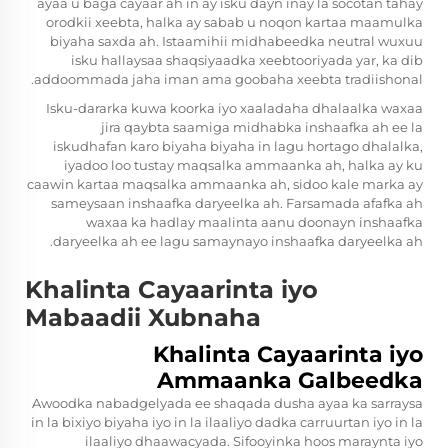
ayaa u baga cayaar ah in ay isku dayn inay la socotan tahay
orodkii xeebta, halka ay sabab u noqon kartaa maamulka
biyaha saxda ah. Istaamihii midhabeedka neutral wuxuu
isku hallaysaa shaqsiyaadka xeebtooriyada yar, ka dib
addoommada jaha iman ama goobaha xeebta tradiishonal.
Isku-dararka kuwa koorka iyo xaaladaha dhalaalka waxaa
jira qaybta saamiga midhabka inshaafka ah ee la
iskudhafan karo biyaha biyaha in lagu hortago dhalalka,
iyadoo loo tustay maqsalka ammaanka ah, halka ay ku
caawin kartaa maqsalka ammaanka ah, sidoo kale marka ay
sameysaan inshaafka daryeelka ah. Farsamada afafka ah
waxaa ka hadlay maalinta aanu doonayn inshaafka
daryeelka ah ee lagu samaynayo inshaafka daryeelka ah.
Khalinta Cayaarinta iyo
Mabaadii Xubnaha
Khalinta Cayaarinta iyo
Ammaanka Galbeedka
Awoodka nabadgelyada ee shaqada dusha ayaa ka sarraysa
in la bixiyo biyaha iyo in la ilaaliyo dadka carruurtan iyo in la
ilaaliyo dhaawacyada. Sifooyinka hoos maraynta iyo