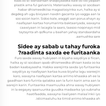
kaas oo sii wanaansan shaqsiyaadka kale oo loo yaqaan
plastik ama ful galvaniis. Materiaalku waxay sii socdaan
habar dhismeedkiisa magaalooyinka xun, halka ay si
degdeg ah ugu bixiyaan naxdin gacanta iyo xagga aan la
soo socon karin. Sidoo kale, araggti aan porus ahayn ay
naafaysan kartaa horumarinta baktaariyada, waxayna
caawiyaan in lacagta la saaro, taasoo noqonayo mid
taytaynta ah qofkuna u baahan yahay standaardaha
aamushka sare.
Sidee ay sabab u tahay furoka
raadinta saxda ee furitaanka?
Furo saxda waxay hubiyeen in biyaha waydiiya si fiican,
halka ay sii socdaan qaab-dhismeedka dhisan kasta oo ka
badan kaabayaasha. Habka warejinta saxda iyo furitaanka
waydiiya ay naafaysan kartaa kuwa biyaha lagu wareejin
karo, waxayna naafaysan kartaa arrimo khaaska ah ee la
gaadhsan karo furinta qalabka aan la furin karin ama aan la
warejin karin. Furitaanka maamuulka ahna waxay hubiyeen
in la eegayey qaanuunka guudka madaarka iyo xubnaha
haatifaadda, waxayna ilaaliyeen malaa’inkii iyo
isticmaaluhu ka timid arrimo khaaska ah.