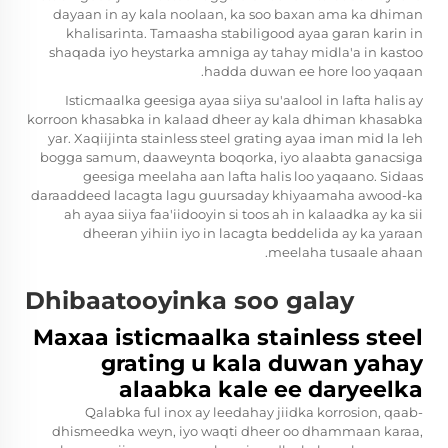
dayaan in ay kala noolaan, ka soo baxan ama ka dhiman
khalisarinta. Tamaasha stabiligood ayaa garan karin in
shaqada iyo heystarka amniga ay tahay midla'a in kastoo
hadda duwan ee hore loo yaqaan.
Isticmaalka geesiga ayaa siiya su'aalool in lafta halis ay
korroon khasabka in kalaad dheer ay kala dhiman khasabka
yar. Xaqiijinta stainless steel grating ayaa iman mid la leh
bogga samum, daaweynta boqorka, iyo alaabta ganacsiga
geesiga meelaha aan lafta halis loo yaqaano. Sidaas
daraaddeed lacagta lagu guursaday khiyaamaha awood-ka
ah ayaa siiya faa'iidooyin si toos ah in kalaadka ay ka sii
dheeran yihiin iyo in lacagta beddelida ay ka yaraan
meelaha tusaale ahaan.
Dhibaatooyinka soo galay
Maxaa isticmaalka stainless steel
grating u kala duwan yahay
alaabka kale ee daryeelka
Qalabka ful inox ay leedahay jiidka korrosion, qaab-
dhismeedka weyn, iyo waqti dheer oo dhammaan karaa,