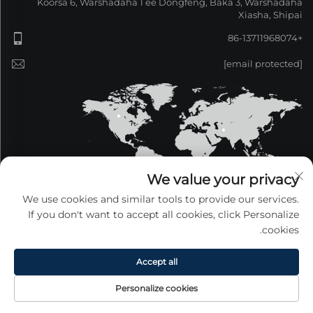
Koorsa 6, Warshadaha 1 ee Dongfeng, Baka 3, Warshadaha
Xiasha, Shipai
+86-13711968074
[email protected]
We value your privacy
We use cookies and similar tools to provide our services.
If you don't want to accept all cookies, click Personalize
cookies.
Copyright © 2025 Guangdong Xinzeyang Metal
Products Co., Ltd. Waddooyinka dhammaan la
xidhiidha. —
Siyasetka Fararida
Accept all
Personalize cookies