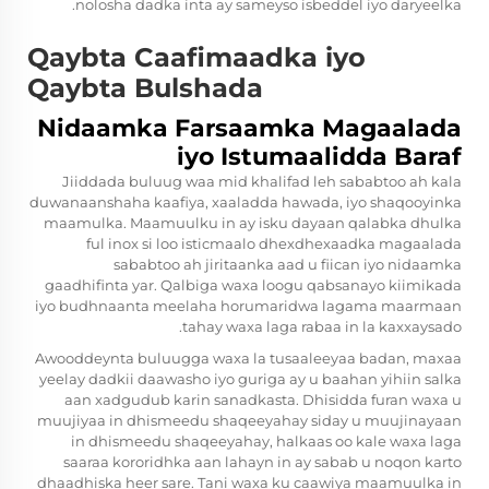
nolosha dadka inta ay sameyso isbeddel iyo daryeelka.
Qaybta Caafimaadka iyo
Qaybta Bulshada
Nidaamka Farsaamka Magaalada
iyo Istumaalidda Baraf
Jiiddada buluug waa mid khalifad leh sababtoo ah kala
duwanaanshaha kaafiya, xaaladda hawada, iyo shaqooyinka
maamulka. Maamuulku in ay isku dayaan
qalabka dhulka
ful inox
si loo isticmaalo dhexdhexaadka magaalada
sababtoo ah jiritaanka aad u fiican iyo nidaamka
gaadhifinta yar. Qalbiga waxa loogu qabsanayo kiimikada
iyo budhnaanta meelaha horumaridwa lagama maarmaan
tahay waxa laga rabaa in la kaxxaysado.
Awooddeynta buluugga waxa la tusaaleeyaa badan, maxaa
yeelay dadkii daawasho iyo guriga ay u baahan yihiin salka
aan xadgudub karin sanadkasta. Dhisidda furan waxa u
muujiyaa in dhismeedu shaqeeyahay siday u muujinayaan
in dhismeedu shaqeeyahay, halkaas oo kale waxa laga
saaraa kororidhka aan lahayn in ay sabab u noqon karto
dhaadhiska heer sare. Tani waxa ku caawiya maamuulka in