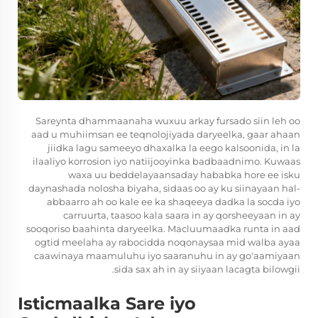
Sareynta dhammaanaha wuxuu arkay fursado siin leh oo
aad u muhiimsan ee teqnolojiyada daryeelka, gaar ahaan
jiidka lagu sameeyo dhaxalka la eego kalsoonida, in la
ilaaliyo korrosion iyo natiijooyinka badbaadnimo. Kuwaas
waxa uu beddelayaansaday hababka hore ee isku
daynashada nolosha biyaha, sidaas oo ay ku siinayaan hal-
abbaarro ah oo kale ee ka shaqeeya dadka la socda iyo
carruurta, taasoo kala saara in ay qorsheeyaan in ay
sooqoriso baahinta daryeelka. Macluumaadka runta in aad
ogtid meelaha ay rabocidda noqonaysaa mid walba ayaa
caawinaya maamuluhu iyo saaranuhu in ay go'aamiyaan
sida sax ah in ay siiyaan lacagta bilowgii.
Isticmaalka Sare iyo