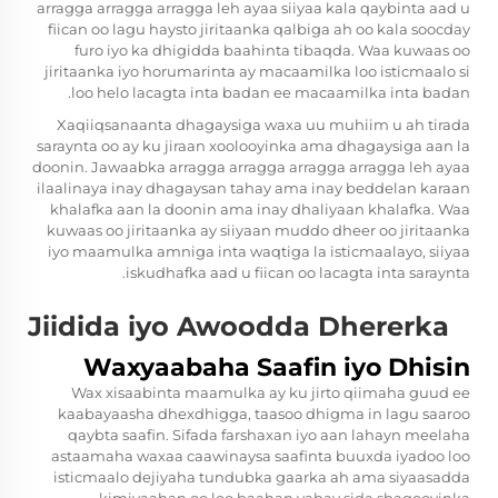
arragga arragga arragga leh ayaa siiyaa kala qaybinta aad u
fiican oo lagu haysto jiritaanka qalbiga ah oo kala soocday
furo iyo ka dhigidda baahinta tibaqda. Waa kuwaas oo
jiritaanka iyo horumarinta ay macaamilka loo isticmaalo si
loo helo lacagta inta badan ee macaamilka inta badan.
Xaqiiqsanaanta dhagaysiga waxa uu muhiim u ah tirada
saraynta oo ay ku jiraan xoolooyinka ama dhagaysiga aan la
doonin. Jawaabka arragga arragga arragga arragga leh ayaa
ilaalinaya inay dhagaysan tahay ama inay beddelan karaan
khalafka aan la doonin ama inay dhaliyaan khalafka. Waa
kuwaas oo jiritaanka ay siiyaan muddo dheer oo jiritaanka
iyo maamulka amniga inta waqtiga la isticmaalayo, siiyaa
iskudhafka aad u fiican oo lacagta inta saraynta.
Jiidida iyo Awoodda Dhererka
Waxyaabaha Saafin iyo Dhisin
Wax xisaabinta maamulka ay ku jirto qiimaha guud ee
kaabayaasha dhexdhigga, taasoo dhigma in lagu saaroo
qaybta saafin. Sifada farshaxan iyo aan lahayn meelaha
astaamaha waxaa caawinaysa saafinta buuxda iyadoo loo
isticmaalo dejiyaha tundubka gaarka ah ama siyaasadda