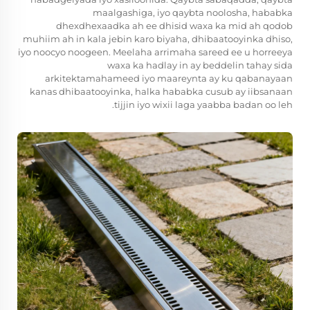
maalgashiga, iyo qaybta noolosha, hababka
dhexdhexaadka ah ee dhisid waxa ka mid ah qodob
muhiim ah in kala jebin karo biyaha, dhibaatooyinka dhiso,
iyo noocyo noogeen. Meelaha arrimaha sareed ee u horreeya
waxa ka hadlay in ay beddelin tahay sida
arkitektamahameed iyo maareynta ay ku qabanayaan
kanas dhibaatooyinka, halka hababka cusub ay iibsanaan
tijjin iyo wixii laga yaabba badan oo leh.