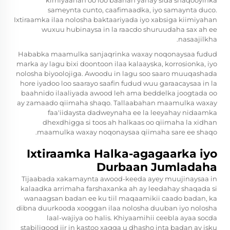
kimiyaahan oo loo baahan yahay sida shaqooyinka
sameynta cunto, caafimaadka, iyo samaynta duco.
Ixtiraamka ilaa nolosha baktaariyada iyo xabsiga kiimiyahan
wuxuu hubinaysa in la raacdo shuruudaha sax ah ee
nasaajilkha.
Hababka maamulka sanjaqrinka waxay noqonaysaa fudud
marka ay lagu bixi doontoon ilaa kalaayska, korrosionka, iyo
nolosha biyoolojiga. Awoodu in lagu soo saaro muuqashada
hore iyadoo loo saarayo saafin fudud wuu garaacaysaa in la
baahnido ilaaliyada awood leh ama beddelka joogtada oo
ay zamaado qiimaha shaqo. Tallaabahan maamulka waxay
faa'iidaysta dadweynaha ee la leeyahay nidaamka
dhexdhigga si toos ah halkaas oo qiimaha la xidhan
maamulka waxay noqonaysaa qiimaha sare ee shaqo.
Ixtiraamka Halka-agagaarka iyo
Durbaan Jumladaha
Tijaabada xakamaynta awood-keeda ayey muujinaysaa in
kalaadka arrimaha farshaxanka ah ay leedahay shaqada si
wanaagsan badan ee ku tiil maqaamikii caado badan, ka
dibna duurkooda xooggan ilaa nolosha duuban iyo nolosha
laal-wajiya oo halis. Khiyaamihii ceebla ayaa socda
stabiligood jir in kastoo xagga u dhasho inta badan ay isku