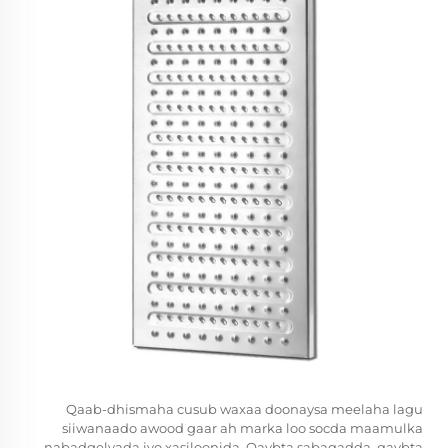
Qaab-dhismaha cusub waxaa doonaysa meelaha lagu
siiwanaado awood gaar ah marka loo socda maamulka
nabadgelyada iyo xasiloonida. Qaybta sabaqadda, qaybta