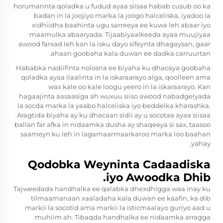
horumarinta qoladka u fudud ayaa siisaa habab cusub oo ka
badan in la joojiyo marka la joogo halceliska, iyadoo la
xidhiidha baahinta ugu sarreeya ee kuwa leh abaar iyo
maamulka abaaryada. Tijaabiyaalkeeda ayaa muujiyaa
awood farxad leh kan la isku dayo sifeynta dhagaysan, gaar
ahaan goobaha kala duwan ee dadka carruurtan.
Hababka nadiifinta nolosna ee biyaha ku dhacaya goobaha
qoladka ayaa ilaalinta in la iskaraarayo alga, qoolleen ama
wax kale oo kale loogu yeero in la iskaraarayo. Kan
hagaajinta aasaasiga ah wuxuu siiso awood nabadgelyada
la socda marka la yaabo halceliska iyo beddelka kharashka.
Aragtida biyaha ay ku dhacaan sidii ay u socotaa ayaa siisaa
ballan far afka in nidaamka dusha ay shaqeeya si sax, taasoo
saameyn ku leh in lagamaarmaarkaroo marka loo baahan
yahay.
Qodobka Weyninta Cadaadiska
iyo Awoodka Dhib.
Tajweedada handhalka ee qalabka dhexdhigga waa inay ku
tilmaamanaan xaaladaha kala duwan ee kaafin, ka dib
markii la socotid ama markii la isticmaalayo guriyo aad u
muhiim ah. Tibaqda handhalka ee nidaamka arragga