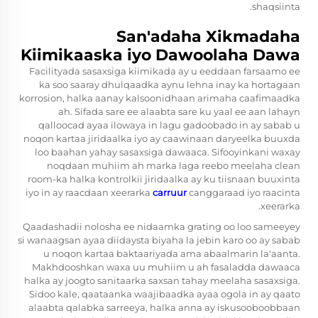
shaqsiinta.
San'adaha Xikmadaha
Kiimikaaska iyo Dawoolaha Dawa
Facilityada sasaxsiga kiimikada ay u eeddaan farsaamo ee
ka soo saaray dhulqaadka aynu lehna inay ka hortagaan
korrosion, halka aanay kalsoonidhaan arimaha caafimaadka
ah. Sifada sare ee alaabta sare ku yaal ee aan lahayn
qalloocad ayaa ilowaya in lagu gadoobado in ay sabab u
noqon kartaa jiridaalka iyo ay caawinaan daryeelka buuxda
loo baahan yahay sasaxsiga dawaaca. Sifooyinkani waxay
noqdaan muhiim ah marka laga reebo meelaha clean
room-ka halka kontrolkii jiridaalka ay ku tiisnaan buuxinta
iyo in ay raacdaan xeerarka
carruur
canggaraad iyo raacinta
xeerarka.
Qaadashadii nolosha ee nidaamka grating oo loo sameeyey
si wanaagsan ayaa diidaysta biyaha la jebin karo oo ay sabab
u noqon kartaa baktaariyada ama abaalmarin la'aanta.
Makhdooshkan waxa uu muhiim u ah fasaladda dawaaca
halka ay joogto sanitaarka saxsan tahay meelaha sasaxsiga.
Sidoo kale, qaataanka waajibaadka ayaa ogola in ay qaato
alaabta qalabka sarreeya, halka anna ay iskusooboobbaan