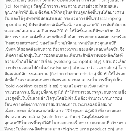
(secondary straightening operations) สำหรับการขึ้นรูปแบบรีด
(roll forming) วัสดุนี้มีการกระจายความหนาอย่างสม่ำเสมอและ
คุณภาพผิวที่ดีเยี่ยม ซึ่งส่งผลให้วัสดุไหลผ่านลูกกลิ้งขึ้นรูปได้อย่างราบ
รื่น และได้รูปทรงที่มีมิติสม่ำเสมอ กระบวนการตีขึ้นรูป (stamping
operations) มีประสิทธิภาพเพิ่มขึ้นเนื่องจากคุณสมบัติการตัดที่สะอาด
ของคอยล์สแตนเลสสตีลเกรด 201 ทำให้ได้ชิ้นส่วนที่มีขอบเรียบ จึง
ต้องการงานตกแต่งขั้นปลายเพียงเล็กน้อย การตอบสนองต่อการอบร้อน
(heat treatment) ของวัสดุนี้ช่วยให้สามารถปรับแต่งคุณสมบัติ
เชิงกลให้สอดคล้องกับความต้องการเฉพาะของแต่ละแอปพลิเคชัน จึง
เพิ่มความยืดหยุ่นในการออกแบบและเพิ่มประสิทธิภาพของผลิตภัณฑ์
ความเข้ากันได้กับการเชื่อม (welding compatibility) ขยายตัวเลือก
การประมวลผลไปยังชิ้นส่วนประกอบ (fabricated assemblies) โดย
มีคุณสมบัติการหลอมรวม (fusion characteristics) ที่ดี ทำให้ได้รอย
ต่อที่แข็งแรงและทนต่อการกัดกร่อน ความสามารถในการขึ้นรูปเย็น
(cold working capabilities) ช่วยเสริมความแข็งแรงผ่าน
กระบวนการเปลี่ยนรูปที่ควบคุมได้ ทำให้สามารถบรรลุระดับความแข็ง
แรงสูงขึ้นในชิ้นส่วนสำเร็จรูปโดยไม่จำเป็นต้องผ่านกระบวนการอบ
ร้อน ความต้องการการเตรียมผิวก่อนการประมวลผลมีน้อยมาก
เนื่องจากคอยล์สแตนเลสสตีลเกรด 201 คุณภาพสูงมีผิวที่สะอาดและ
ปราศจากคราบสเกล (scale-free surface) วัสดุนี้ยังคงรักษา
คุณสมบัติในการขึ้นรูปได้ดีในช่วงความเร็วการประมวลผลที่กว้างมาก
จึงรองรับทั้งการผลิตจำนวนมาก (high-volume production) และ