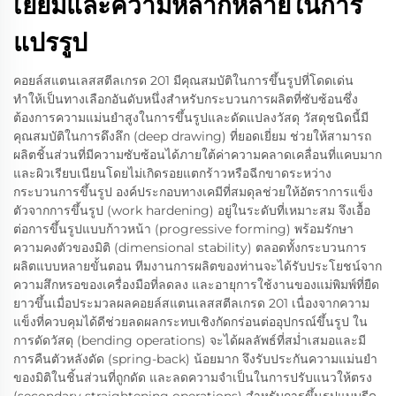
เยี่ยมและความหลากหลายในการ
แปรรูป
คอยล์สแตนเลสสตีลเกรด 201 มีคุณสมบัติในการขึ้นรูปที่โดดเด่น
ทำให้เป็นทางเลือกอันดับหนึ่งสำหรับกระบวนการผลิตที่ซับซ้อนซึ่ง
ต้องการความแม่นยำสูงในการขึ้นรูปและดัดแปลงวัสดุ วัสดุชนิดนี้มี
คุณสมบัติในการดึงลึก (deep drawing) ที่ยอดเยี่ยม ช่วยให้สามารถ
ผลิตชิ้นส่วนที่มีความซับซ้อนได้ภายใต้ค่าความคลาดเคลื่อนที่แคบมาก
และผิวเรียบเนียนโดยไม่เกิดรอยแตกร้าวหรือฉีกขาดระหว่าง
กระบวนการขึ้นรูป องค์ประกอบทางเคมีที่สมดุลช่วยให้อัตราการแข็ง
ตัวจากการขึ้นรูป (work hardening) อยู่ในระดับที่เหมาะสม จึงเอื้อ
ต่อการขึ้นรูปแบบก้าวหน้า (progressive forming) พร้อมรักษา
ความคงตัวของมิติ (dimensional stability) ตลอดทั้งกระบวนการ
ผลิตแบบหลายขั้นตอน ทีมงานการผลิตของท่านจะได้รับประโยชน์จาก
ความสึกหรอของเครื่องมือที่ลดลง และอายุการใช้งานของแม่พิมพ์ที่ยืด
ยาวขึ้นเมื่อประมวลผลคอยล์สแตนเลสสตีลเกรด 201 เนื่องจากความ
แข็งที่ควบคุมได้ดีช่วยลดผลกระทบเชิงกัดกร่อนต่ออุปกรณ์ขึ้นรูป ใน
การดัดวัสดุ (bending operations) จะได้ผลลัพธ์ที่สม่ำเสมอและมี
การคืนตัวหลังดัด (spring-back) น้อยมาก จึงรับประกันความแม่นยำ
ของมิติในชิ้นส่วนที่ถูกดัด และลดความจำเป็นในการปรับแนวให้ตรง