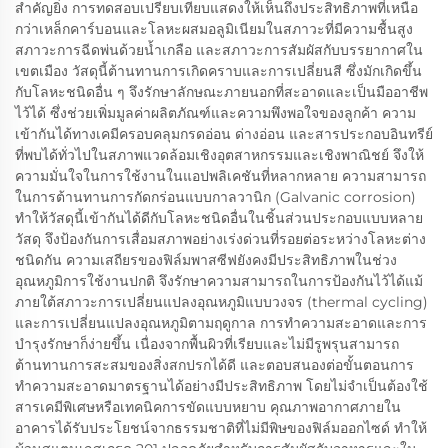
สำคัญยิ่ง การทดสอบเปรียบเทียบแสดงให้เห็นถึงประสิทธิภาพที่เหนือ
กว่าเหล็กคาร์บอนและโลหะผสมอลูมิเนียมในสภาวะที่มีความชื้นสูง
สภาวะการฉีดพ่นด้วยน้ำเกลือ และสภาวะการสัมผัสกับบรรยากาศใน
เขตเมือง วัสดุนี้ต้านทานการเกิดคราบและการเปลี่ยนสี ซึ่งมักเกิดขึ้น
กับโลหะชนิดอื่น ๆ จึงรักษาลักษณะภายนอกที่สะอาดและเป็นมืออาชีพ
ไว้ได้ ซึ่งช่วยเพิ่มมูลค่าผลิตภัณฑ์และความพึงพอใจของลูกค้า ความ
เข้ากันได้ทางเคมีครอบคลุมกรดอ่อน ด่างอ่อน และสารประกอบอินทรีย์
ที่พบได้ทั่วไปในสภาพแวดล้อมเชิงอุตสาหกรรมและเชิงพาณิชย์ จึงให้
ความมั่นใจในการใช้งานในแอปพลิเคชันที่หลากหลาย ความสามารถ
ในการต้านทานการกัดกร่อนแบบกาลวานิก (Galvanic corrosion)
ทำให้วัสดุนี้เข้ากันได้ดีกับโลหะชนิดอื่นในชิ้นส่วนประกอบแบบหลาย
วัสดุ จึงป้องกันการเสื่อมสภาพอย่างเร่งด่วนที่รอยต่อระหว่างโลหะต่าง
ชนิดกัน ความเสถียรของฟิล์มพาสซีฟยังคงมีประสิทธิภาพในช่วง
อุณหภูมิการใช้งานปกติ จึงรักษาความสามารถในการป้องกันไว้ได้แม้
ภายใต้สภาวะการเปลี่ยนแปลงอุณหภูมิแบบวงจร (thermal cycling)
และการเปลี่ยนแปลงอุณหภูมิตามฤดูกาล การทำความสะอาดและการ
บำรุงรักษาก็ง่ายขึ้น เนื่องจากพื้นผิวที่เรียบและไม่มีรูพรุนสามารถ
ต้านทานการสะสมของสิ่งสกปรกได้ดี และตอบสนองต่อขั้นตอนการ
ทำความสะอาดมาตรฐานได้อย่างมีประสิทธิภาพ โดยไม่จำเป็นต้องใช้
สารเคมีพิเศษหรือเทคนิคการขัดแบบหยาบ คุณภาพอากาศภายใน
อาคารได้รับประโยชน์จากธรรมชาติที่ไม่มีพิษของฟิล์มออกไซด์ ทำให้