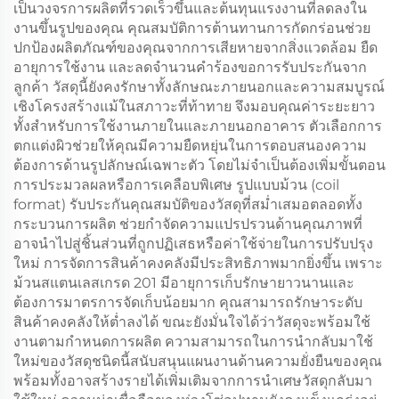
เป็นวงจรการผลิตที่รวดเร็วขึ้นและต้นทุนแรงงานที่ลดลงใน
งานขึ้นรูปของคุณ คุณสมบัติการต้านทานการกัดกร่อนช่วย
ปกป้องผลิตภัณฑ์ของคุณจากการเสียหายจากสิ่งแวดล้อม ยืด
อายุการใช้งาน และลดจำนวนคำร้องขอการรับประกันจาก
ลูกค้า วัสดุนี้ยังคงรักษาทั้งลักษณะภายนอกและความสมบูรณ์
เชิงโครงสร้างแม้ในสภาวะที่ท้าทาย จึงมอบคุณค่าระยะยาว
ทั้งสำหรับการใช้งานภายในและภายนอกอาคาร ตัวเลือกการ
ตกแต่งผิวช่วยให้คุณมีความยืดหยุ่นในการตอบสนองความ
ต้องการด้านรูปลักษณ์เฉพาะตัว โดยไม่จำเป็นต้องเพิ่มขั้นตอน
การประมวลผลหรือการเคลือบพิเศษ รูปแบบม้วน (coil
format) รับประกันคุณสมบัติของวัสดุที่สม่ำเสมอตลอดทั้ง
กระบวนการผลิต ช่วยกำจัดความแปรปรวนด้านคุณภาพที่
อาจนำไปสู่ชิ้นส่วนที่ถูกปฏิเสธหรือค่าใช้จ่ายในการปรับปรุง
ใหม่ การจัดการสินค้าคงคลังมีประสิทธิภาพมากยิ่งขึ้น เพราะ
ม้วนสแตนเลสเกรด 201 มีอายุการเก็บรักษายาวนานและ
ต้องการมาตรการจัดเก็บน้อยมาก คุณสามารถรักษาระดับ
สินค้าคงคลังให้ต่ำลงได้ ขณะยังมั่นใจได้ว่าวัสดุจะพร้อมใช้
งานตามกำหนดการผลิต ความสามารถในการนำกลับมาใช้
ใหม่ของวัสดุชนิดนี้สนับสนุนแผนงานด้านความยั่งยืนของคุณ
พร้อมทั้งอาจสร้างรายได้เพิ่มเติมจากการนำเศษวัสดุกลับมา