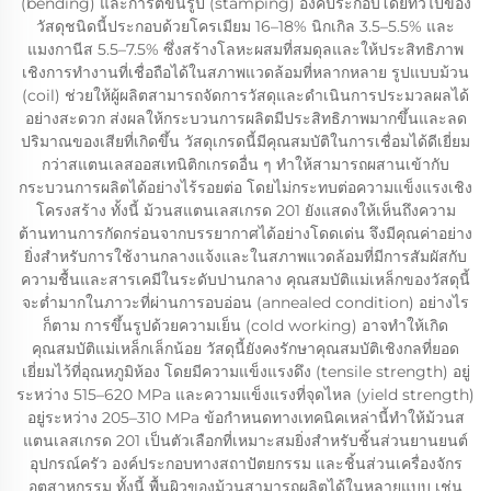
(bending) และการตีขึ้นรูป (stamping) องค์ประกอบโดยทั่วไปของ
วัสดุชนิดนี้ประกอบด้วยโครเมียม 16–18% นิกเกิล 3.5–5.5% และ
แมงกานีส 5.5–7.5% ซึ่งสร้างโลหะผสมที่สมดุลและให้ประสิทธิภาพ
เชิงการทำงานที่เชื่อถือได้ในสภาพแวดล้อมที่หลากหลาย รูปแบบม้วน
(coil) ช่วยให้ผู้ผลิตสามารถจัดการวัสดุและดำเนินการประมวลผลได้
อย่างสะดวก ส่งผลให้กระบวนการผลิตมีประสิทธิภาพมากขึ้นและลด
ปริมาณของเสียที่เกิดขึ้น วัสดุเกรดนี้มีคุณสมบัติในการเชื่อมได้ดีเยี่ยม
กว่าสแตนเลสออสเทนิติกเกรดอื่น ๆ ทำให้สามารถผสานเข้ากับ
กระบวนการผลิตได้อย่างไร้รอยต่อ โดยไม่กระทบต่อความแข็งแรงเชิง
โครงสร้าง ทั้งนี้ ม้วนสแตนเลสเกรด 201 ยังแสดงให้เห็นถึงความ
ต้านทานการกัดกร่อนจากบรรยากาศได้อย่างโดดเด่น จึงมีคุณค่าอย่าง
ยิ่งสำหรับการใช้งานกลางแจ้งและในสภาพแวดล้อมที่มีการสัมผัสกับ
ความชื้นและสารเคมีในระดับปานกลาง คุณสมบัติแม่เหล็กของวัสดุนี้
จะต่ำมากในภาวะที่ผ่านการอบอ่อน (annealed condition) อย่างไร
ก็ตาม การขึ้นรูปด้วยความเย็น (cold working) อาจทำให้เกิด
คุณสมบัติแม่เหล็กเล็กน้อย วัสดุนี้ยังคงรักษาคุณสมบัติเชิงกลที่ยอด
เยี่ยมไว้ที่อุณหภูมิห้อง โดยมีความแข็งแรงดึง (tensile strength) อยู่
ระหว่าง 515–620 MPa และความแข็งแรงที่จุดไหล (yield strength)
อยู่ระหว่าง 205–310 MPa ข้อกำหนดทางเทคนิคเหล่านี้ทำให้ม้วนส
แตนเลสเกรด 201 เป็นตัวเลือกที่เหมาะสมยิ่งสำหรับชิ้นส่วนยานยนต์
อุปกรณ์ครัว องค์ประกอบทางสถาปัตยกรรม และชิ้นส่วนเครื่องจักร
อุตสาหกรรม ทั้งนี้ พื้นผิวของม้วนสามารถผลิตได้ในหลายแบบ เช่น