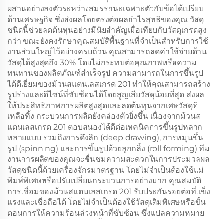
ผสานอย่างลงตัวระหว่างสมรรถนะเฉพาะตัวกับข้อได้เปรียบ
ด้านเศรษฐกิจ ซึ่งส่งผลโดยตรงต่อผลกำไรสุทธิของคุณ วัสดุ
ชนิดนี้ช่วยลดต้นทุนอย่างมีนัยสำคัญเมื่อเทียบกับวัสดุเกรดสูง
กว่า ขณะยังคงรักษาคุณสมบัติพื้นฐานที่จำเป็นสำหรับการใช้
งานส่วนใหญ่ไว้อย่างครบถ้วน คุณสามารถลดค่าใช้จ่ายด้าน
วัสดุได้สูงสุดถึง 30% โดยไม่กระทบต่อคุณภาพหรือความ
ทนทานของผลิตภัณฑ์สำเร็จรูป ความสามารถในการขึ้นรูป
ได้ดีเยี่ยมของม้วนสแตนเลสเกรด 201 ทำให้คุณสามารถสร้าง
รูปร่างและดีไซน์ที่ซับซ้อนได้โดยสูญเสียวัสดุน้อยที่สุด ส่งผล
ให้ประสิทธิภาพการผลิตสูงสุดและลดต้นทุนจากเศษวัสดุที่
เหลือทิ้ง กระบวนการผลิตยังคล่องตัวยิ่งขึ้น เนื่องจากม้วนส
แตนเลสเกรด 201 ตอบสนองได้ดีต่อเทคนิคการขึ้นรูปหลาก
หลายแบบ รวมถึงการดึงลึก (deep drawing), การหมุนขึ้น
รูป (spinning) และการขึ้นรูปด้วยลูกกลิ้ง (roll forming) ทีม
งานการผลิตของคุณจะชื่นชมความสะดวกในการประมวลผล
วัสดุชนิดนี้ด้วยเครื่องจักรมาตรฐาน โดยไม่จำเป็นต้องใช้แม่
พิมพ์พิเศษหรือปรับเปลี่ยนกระบวนการอย่างมาก คุณสมบัติ
การเชื่อมของม้วนสแตนเลสเกรด 201 รับประกันรอยต่อที่แข็ง
แรงและเชื่อถือได้ โดยไม่จำเป็นต้องใช้วัสดุเติมพิเศษหรือขั้น
ตอนการให้ความร้อนล่วงหน้าที่ซับซ้อน ซึ่งแปลความหมาย