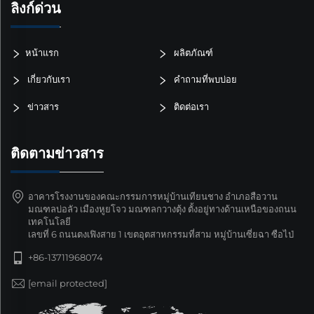
ลิงก์ด่วน
หน้าแรก
ผลิตภัณฑ์
เกี่ยวกับเรา
คำถามที่พบบ่อย
ข่าวสาร
ติดต่อเรา
ติดตามข่าวสาร
อาคารโรงงานของคณะกรรมการหมู่บ้านเทียนชาง อำเภอสือวาน
มณฑลบ่อลัว เมืองหูยโจว มณฑลกวางตุ้ง ตั้งอยู่ทางด้านเหนือของถนน
เทคโนโลยี
เลขที่ 6 ถนนตงเฟิงสาย 1 เขตอุตสาหกรรมที่สาม หมู่บ้านเซี่ยฉา ซือไป่
+86-13711968074
[email protected]