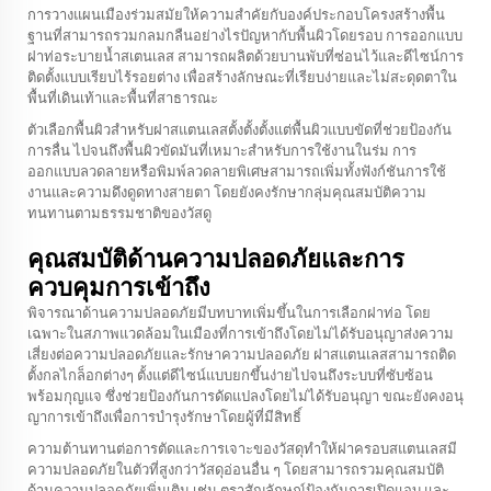
การวางแผนเมืองร่วมสมัยให้ความสำคัยกับองค์ประกอบโครงสร้างพื้น
ฐานที่สามารถรวมกลมกลืนอย่างไรปัญหากับพื้นผิวโดยรอบ การออกแบบ
ฝาท่อระบายน้ำสเตนเลส
สามารถผลิตด้วยบานพับที่ซ่อนไว้และดีไซน์การ
ติดตั้งแบบเรียบไร้รอยต่าง เพื่อสร้างลักษณะที่เรียบง่ายและไม่สะดุดตาใน
พื้นที่เดินเท้าและพื้นที่สาธารณะ
ตัวเลือกพื้นผิวสำหรับฝาสแตนเลสตั้งตั้งตั้งแต่พื้นผิวแบบขัดที่ช่วยป้องกัน
การลื่น ไปจนถึงพื้นผิวขัดมันที่เหมาะสำหรับการใช้งานในร่ม การ
ออกแบบลวดลายหรือพิมพ์ลวดลายพิเศษสามารถเพิ่มทั้งฟังก์ชันการใช้
งานและความดึงดูดทางสายตา โดยยังคงรักษากลุ่มคุณสมบัติความ
ทนทานตามธรรมชาติของวัสดู
คุณสมบัติด้านความปลอดภัยและการ
ควบคุมการเข้าถึง
พิจารณาด้านความปลอดภัยมีบทบาทเพิ่มขึ้นในการเลือกฝาท่อ โดย
เฉพาะในสภาพแวดล้อมในเมืองที่การเข้าถึงโดยไม่ได้รับอนุญาส่งความ
เสี่ยงต่อความปลอดภัยและรักษาความปลอดภัย ฝาสแตนเลสสามารถติด
ตั้งกลไกล็อกต่างๆ ตั้งแต่ดีไซน์แบบยกขึ้นง่ายไปจนถึงระบบที่ซับซ้อน
พร้อมกุญแจ ซึ่งช่วยป้องกันการดัดแปลงโดยไม่ได้รับอนุญา ขณะยังคงอนุ
ญาการเข้าถึงเพื่อการบำรุงรักษาโดยผู้ที่มีสิทธิ์
ความต้านทานต่อการตัดและการเจาะของวัสดุทำให้ฝาครอบสแตนเลสมี
ความปลอดภัยในตัวที่สูงกว่าวัสดุอ่อนอื่น ๆ โดยสามารถรวมคุณสมบัติ
ด้านความปลอดภัยเพิ่มเติม เช่น ตราสัญลักษณ์ป้องกันการเปิดแอบ และ