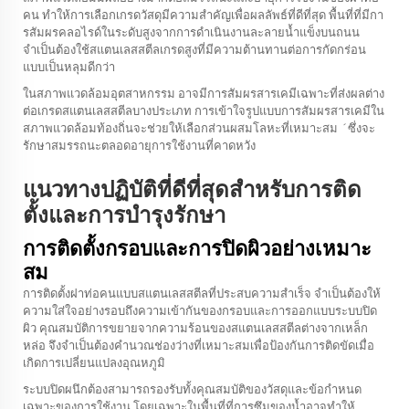
คน ทำให้การเลือกเกรดวัสดุมีความสำคัญเพื่อผลลัพธ์ที่ดีที่สุด พื้นที่ที่มีกา
รสัมผรคลอไรด์ในระดับสูงจากการดำเนินงานละลายน้ำแข็งบนถนน
จำเป็นต้องใช้สแตนเลสสตีลเกรดสูงที่มีความต้านทานต่อการกัดกร่อน
แบบเป็นหลุมดีกว่า
ในสภาพแวดล้อมอุตสาหกรรม อาจมีการสัมผรสารเคมีเฉพาะที่ส่งผลต่าง
ต่อเกรดสแตนเลสสตีลบางประเภท การเข้าใจรูปแบบการสัมผรสารเคมีใน
สภาพแวดล้อมท้องถิ่นจะช่วยให้เลือกส่วนผสมโลหะที่เหมาะสม ´ซึ่งจะ
รักษาสมรรถนะตลอดอายุการใช้งานที่คาดหวัง
แนวทางปฏิบัติที่ดีที่สุดสำหรับการติด
ตั้งและการบำรุงรักษา
การติดตั้งกรอบและการปิดผิวอย่างเหมาะ
สม
การติดตั้งฝาท่อคนแบบสแตนเลสสตีลที่ประสบความสำเร็จ จำเป็นต้องให้
ความใส่ใจอย่างรอบถึงความเข้ากันของกรอบและการออกแบบระบบปิด
ผิว คุณสมบัติการขยายจากความร้อนของสแตนเลสสตีลต่างจากเหล็ก
หล่อ จึงจำเป็นต้องคำนวณช่องว่างที่เหมาะสมเพื่อป้องกันการติดขัดเมื่อ
เกิดการเปลี่ยนแปลงอุณหภูมิ
ระบบปิดผนึกต้องสามารถรองรับทั้งคุณสมบัติของวัสดุและข้อกำหนด
เฉพาะของการใช้งาน โดยเฉพาะในพื้นที่ที่การซึมของน้ำอาจทำให้