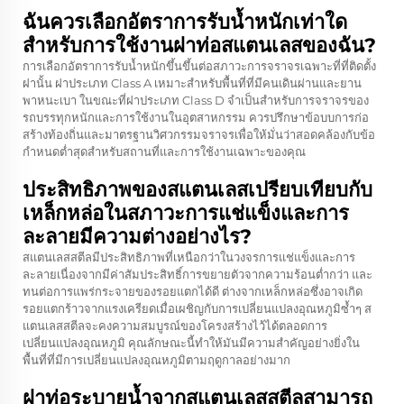
ฉันควรเลือกอัตราการรับน้ำหนักเท่าใด
สำหรับการใช้งานฝาท่อสแตนเลสของฉัน?
การเลือกอัตราการรับน้ำหนักขึ้นขึ้นต่อสภาวะการจราจรเฉพาะที่ที่ติดตั้ง
ฝานั้น ฝาประเภท Class A เหมาะสำหรับพื้นที่ที่มีคนเดินผ่านและยาน
พาหนะเบา ในขณะที่ฝาประเภท Class D จำเป็นสำหรับการจราจรของ
รถบรรทุกหนักและการใช้งานในอุตสาหกรรม ควรปรึกษาข้อบบการก่อ
สร้างท้องถิ่นและมาตรฐานวิศวกรรมจราจรเพื่อให้มั่นว่าสอดคล้องกับข้อ
กำหนดต่ำสุดสำหรับสถานที่และการใช้งานเฉพาะของคุณ
ประสิทธิภาพของสแตนเลสเปรียบเทียบกับ
เหล็กหล่อในสภาวะการแช่แข็งและการ
ละลายมีความต่างอย่างไร?
สแตนเลสสตีลมีประสิทธิภาพที่เหนือกว่าในวงจรการแช่แข็งและการ
ละลายเนื่องจากมีค่าสัมประสิทธิ์การขยายตัวจากความร้อนต่ำกว่า และ
ทนต่อการแพร่กระจายของรอยแตกได้ดี ต่างจากเหล็กหล่อซึ่งอาจเกิด
รอยแตกร้าวจากแรงเครียดเมื่อเผชิญกับการเปลี่ยนแปลงอุณหภูมิซ้ำๆ ส
แตนเลสสตีลจะคงความสมบูรณ์ของโครงสร้างไว้ได้ตลอดการ
เปลี่ยนแปลงอุณหภูมิ คุณลักษณะนี้ทำให้มันมีความสำคัญอย่างยิ่งใน
พื้นที่ที่มีการเปลี่ยนแปลงอุณหภูมิตามฤดูกาลอย่างมาก
ฝาท่อระบายน้ำจากสแตนเลสสตีลสามารถ