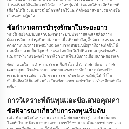
โครงสร้างใต้ดินเสียหายได้ ซีลยางยืดหยุ่นสมัยใหม่จะให้ประสิทธิภาพที่
เชื่อถือได้ในระยะยาว เมื่อมีการเลือกใช้และติดตั้งอย่างเหมาะสมตามข้อ
กำหนดของผู้ผลิต
ข้อกำหนดการบำรุงรักษาในระยะยาว
หนึ่งในข้อได้เปรียบหลักของฝาท่อระบายน้ำจากสแตนเลสคือความ
ต้องการในการบำรุงรักษาน้อยมากเมื่อเทียบกับวัสดุดั้งเดิม การตรวจสอบ
ตามกำหนดเวลาอย่างสม่ำเสมอสามารถช่วยระบุปัญหาที่อาจเกิดขึ้นได้
ก่อนที่จะกลายเป็นปัญหาร้ายแรง โดยมักเน้นไปที่ความสมบูรณ์ของซีล
และการทำงานของกลไกการล็อก แทนที่จะเป็นการเสื่อมสภาพของวัสดุ
ข้อกำหนดในการทำความสะอาดพื้นผิวโดยทั่วไปจำกัดเพียงการกำจัด
เศษวัสดุและล้างทำความสะอาดเป็นครั้งคราวเพื่อรักษารูปลักษณ์ไว้
ความต้านทานต่อการเกิดคราบและการกัดกร่อนของวัสดุนี้ทำให้ไม่
จำเป็นต้องใช้ชั้นเคลือบป้องกันหรือการตกแต่งซ้ำเป็นประจำเหมือนกับวัส
ดุอื่นๆ
การวิเคราะห์ต้นทุนและข้อเสนอคุณค่า
ข้อพิจารณาเกี่ยวกับการลงทุนเริ่มต้น
แม้ว่าต้นทุนเริ่มต้นของฝาบ่อระบายน้ำสแตนเลสจะสูงกว่าฝาเหล็กหล่อ
โดยทั่วไป แต่ต้นทุนรวมตลอดอายุการใช้งานมักจะคุ้มค่ากว่าสำหรับฝาส
แตนเลสเมื่อพิจารณาค่าใช้จ่ายในการบำรุงรักษาและการเปลี่ยนทดแทน