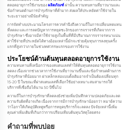
ตลอดอายุการใช้งานของ
ผลิตภัณฑ์
ฝานั้น ความทนทานที่ยาวนานและ
ข้อกำหนดด้านการบำรุงรักษาที่ต่ำมาก ส่งผลให้ประหยัดค่าใช้จ่ายใน
ระยะยาวอย่างมีนัยสำคัญ
การจัดทำงบประมาณโครงการควรคำนึงถึงความถี่ในการเปลี่ยนทดแทน
ที่ลดลง และการลดปัญหาการหยุดชะงักของการจราจรที่เกิดจากการ
บำรุงรักษา ซึ่งอาจมีค่าใช้จ่ายสูงในพื้นที่ที่มีปริมาณการจราจรหนาแน่น
ค่าใช้จ่ายที่ประหยัดได้ทางอ้อมเหล่านี้มักจะช่วยคุ้มทุนการลงทุนครั้ง
แรกที่สูงกว่าภายในช่วงทศวรรษแรกของการใช้งาน
ประโยชน์ด้านต้นทุนตลอดอายุการใช้งาน
ความทนทานที่เหนือกว่าของสแตนเลสทำให้ต้นทุนตลอดอายุการใช้งาน
ลดลง เนื่องจากช่วงเวลาการใช้งานที่ยาวนานขึ้นและข้อกำหนดด้านการ
บำรุงรักษาที่น้อยมาก ฝาเหล็กหล่อแบบดั้งเดิมอาจจำเป็นต้องเปลี่ยนทุก
15-20 ปี ในขณะที่ฝาสแตนเลสที่เลือกใช้อย่างเหมาะสมสามารถให้
บริการที่เชื่อถือได้นาน 50 ปีขึ้นไป
ความถี่ในการบำรุงรักษาที่ลดลงยังช่วยเพิ่มบันทึกความปลอดภัยและลด
ความรับผิดที่อาจเกิด เนื่องจากการมีการบำรุงรักษาน้อยกว่า หมาย้ความ
ว่าโอกาให้เกิดอุบัติเหตูหรือการหยุดบริการก็จะลดลง ปัจจัยเหล่านี้เพิ่ม
คุณค่าเพิ่มเติมที่เกินกว่าการเปรียบเทียบต้นทุนวัสดุโดยตรง
คำถามที่พบบ่อย