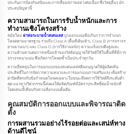
ประกันการป้องกันสนิมและการเสื่อมสภาพอย่างต่อเนื่อง ซึ่งวัสดุอื่นๆ มัก
ประสบปัญหานี้
ความสามารถในการรับน้ำหนักและการ
ทำงานเชิงโครงสร้าง
สมัยใหม่
ฝาท่อระบายน้ำสเตนเลส
ถูกออกแบบเพื่อเกินกว่าการจำแนก
โหลดตามมาตรฐาน รวมถึง Class A (พื้นที่เดินเท้า), Class B (การจราจร
ยานยานเบา) และ Class D (การใช้งานหนัก) ความแข็งแรงดึงสูงและ
ความต้านทานต่อการเหนื่อยล้าของวัสด้อนุญาตให้วัสด้ใช้ในพื้นที่ที่มีการ
จราจรหนาแน่น ซึ่งเกิดการโหลดซ้ำเป็นประจำทุกวัน
ความยืดหยุ่นในการออกแบบของสแตนเลสสตีลอนุญาตให้ผู้ผลิตเพิ่น
ประสิทธิ์ในการจัดการความหนาและการออกแบบการเสริมแรง เพื่อสร้าง
ฝาปิดที่ตรงกับข้อกำหนดโหลดเฉพาะในขณะที่ลดการใช้วัสด้ถึงระดับต่ำ
สุด แนวทางวิศวกรรมนี้ส่งผลให้ผลิตภัณฑ์มีอัตราประสิทธิ์ต่อน้ำหนักที่
โดดเด่นเมื่ีเทียบกับทางเลือกแบบดั้งเดิม
คุณสมบัติการออกแบบและพิจารณาติด
ตั้ง
การผสานรวมอย่างไร้รอยต่อและเสน่ห์ทาง
ด้านดีไซน์