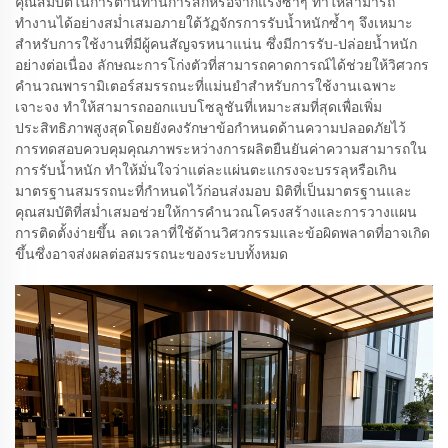
คุณสมบัติในการต้านทานการสึกหรอจากแรงซ้ำๆ ทำให้สามารถ
ทำงานได้อย่างสม่ำเสมอภายใต้วัฏจักรการรับน้ำหนักซ้ำๆ จึงเหมาะ
สำหรับการใช้งานที่มีผู้คนสัญจรหนาแน่น ซึ่งมีการรับ-ปล่อยน้ำหนัก
อย่างต่อเนื่อง ลักษณะการโก่งตัวที่สามารถคาดการณ์ได้ช่วยให้วิศวกร
คำนวณพารามิเตอร์สมรรถนะที่แม่นยำสำหรับการใช้งานเฉพาะ
เจาะจง ทำให้สามารถออกแบบโซลูชันที่เหมาะสมที่สุดเพื่อเพิ่ม
ประสิทธิภาพสูงสุดโดยยังคงรักษาข้อกำหนดด้านความปลอดภัยไว้
การทดสอบควบคุมคุณภาพระหว่างการผลิตยืนยันค่าความสามารถใน
การรับน้ำหนัก ทำให้มั่นใจว่าแต่ละแผ่นตะแกรงจะบรรลุหรือเกิน
มาตรฐานสมรรถนะที่กำหนดไว้ก่อนส่งมอบ มิติที่เป็นมาตรฐานและ
คุณสมบัติที่สม่ำเสมอช่วยให้การคำนวณโครงสร้างและการวางแผน
การติดตั้งง่ายขึ้น ลดเวลาที่ใช้ด้านวิศวกรรมและข้อผิดพลาดที่อาจเกิด
ขึ้นซึ่งอาจส่งผลต่อสมรรถนะของระบบทั้งหมด