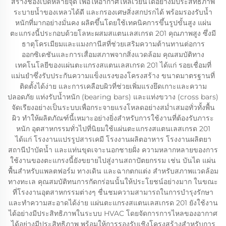
สร้างช่องเปิดหลายจุด เพื่อให้อากาศไหลเวียนได้อย่างมีประสิทธิภาพ
ระบายน้ำของเหลวได้ดี และกรองเศษสิ่งสกปรกได้ พร้อมรองรับน้ำ
หนักที่มากอย่างมั่นคง ผลิตขึ้นโดยใช้เทคนิคการขึ้นรูปขั้นสูง แผ่น
ตะแกรงนี้ประกอบด้วยโลหะผสมสแตนเลสเกรด 201 คุณภาพสูง ซึ่งมี
ธาตุโครเมียมและแมงกานีสที่ช่วยเสริมความต้านทานต่อการ
ออกซิเดชันและการเสื่อมสภาพจากสิ่งแวดล้อม คุณสมบัติทาง
เทคโนโลยีของแผ่นตะแกรงสแตนเลสเกรด 201 ได้แก่ รอยเชื่อมที่
แม่นยำซึ่งรับประกันความแข็งแรงของโครงสร้าง ขนาดมาตรฐานที่
ติดตั้งได้ง่าย และการเคลือบผิวที่ช่วยเพิ่มแรงยึดเกาะและความ
ปลอดภัย แท่งรับน้ำหนัก (bearing bars) และแท่งขวาง (cross bars)
จัดเรียงอย่างเป็นระบบเพื่อกระจายแรงโหลดอย่างสม่ำเสมอทั่วทั้งพื้น
ผิว ทำให้ผลิตภัณฑ์นี้เหมาะอย่างยิ่งสำหรับการใช้งานที่ต้องรับภาระ
หนัก อุตสาหกรรมทั่วไปที่นิยมใช้แผ่นตะแกรงสแตนเลสเกรด 201
ได้แก่ โรงงานแปรรูปสารเคมี โรงงานผลิตอาหาร โรงงานผลิตยา
สถานีบำบัดน้ำ และแท่นขุดเจาะนอกชายฝั่ง ความหลากหลายของการ
ใช้งานของตะแกรงนี้ยังขยายไปสู่งานสถาปัตยกรรม เช่น บันได แผ่น
พื้นสำหรับแพลตฟอร์ม ทางเดิน และฉากตกแต่ง สำหรับสภาพแวดล้อม
ทางทะเล คุณสมบัติทนการกัดกร่อนนั้นให้ประโยชน์อย่างมาก ในขณะ
ที่โรงงานอุตสาหกรรมต่างๆ ชื่นชมความสามารถในการบำรุงรักษา
และทำความสะอาดได้ง่าย แผ่นตะแกรงสแตนเลสเกรด 201 ยังใช้งาน
ได้อย่างมีประสิทธิภาพในระบบ HVAC โดยจัดการการไหลของอากาศ
ได้อย่างมีประสิทธิภาพ พร้อมให้การรองรับเชิงโครงสร้างสำหรับการ