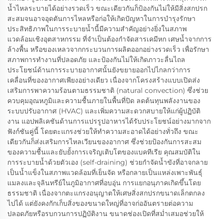
น้ำไหลระบายได้อย่างรวดเร็ว ขณะเดียวกันก็ป้องกันไม่ให้มีสิ่งสกปรก
สะสมจนอาจอุดตันการไหลหรือก่อให้เกิดปัญหาในการบำรุงรักษา
ประสิทธิภาพในการระบายน้ำนี้มีความสำคัญอย่างยิ่งในสภาพ
แวดล้อมเชิงอุตสาหกรรม ที่จำเป็นต้องกำจัดสารเคมีหก เศษน้ำจากการ
ล้างพื้น หรือของเหลวจากกระบวนการผลิตออกอย่างรวดเร็ว เพื่อรักษา
สภาพการทำงานที่ปลอดภัย และป้องกันไม่ให้เกิดภาวะลื่นไถล
ประโยชน์ด้านการระบายอากาศนั้นยังขยายออกไปไกลกว่าการ
เคลื่อนที่ของอากาศเพียงอย่างเดียว เนื่องจากโครงสร้างแบบเปิดส่ง
เสริมการพาความร้อนตามธรรมชาติ (natural convection) ซึ่งช่วย
ควบคุมอุณหภูมิและความชื้นภายในพื้นที่ปิด ลดต้นทุนพลังงานของ
ระบบปรับอากาศ (HVAC) และเพิ่มความสะดวกสบายให้แก่ผู้ปฏิบัติ
งาน แอปพลิเคชันด้านการแปรรูปอาหารได้รับประโยชน์อย่างมากจาก
ฟังก์ชันคู่นี้ โดยตะแกรงช่วยให้ทำความสะอาดได้อย่างทั่วถึง ขณะ
เดียวกันก็ส่งเสริมการไหลเวียนของอากาศ ซึ่งช่วยป้องกันการสะสม
ของความชื้นและยับยั้งการเจริญเติบโตของแบคทีเรีย คุณสมบัติใน
การระบายน้ำด้วยตัวเอง (self-draining) ช่วยกำจัดน้ำขังที่อาจกลาย
เป็นน้ำแข็งในสภาพแวดล้อมที่เย็นจัด หรือกลายเป็นแหล่งเพาะพันธุ์
แมลงและจุลินทรีย์ในภูมิอากาศที่อบอุ่น การแยกอนุภาคเกิดขึ้นโดย
ธรรมชาติ เนื่องจากตะแกรงอนุญาตให้เศษสิ่งสกปรกขนาดเล็กตกลง
ไปได้ แต่ยังคงกักเก็บสิ่งของขนาดใหญ่ที่อาจก่ออันตรายต่อความ
ปลอดภัยหรือรบกวนการปฏิบัติงาน ขนาดช่องเปิดที่สม่ำเสมอช่วยให้