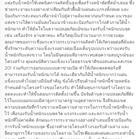
แท่งรับน้ำหนักใช้เทคนิคการผลิตขั้นสูงเพื่อสร้างหน้าตัดที่สม่ำเสมอ ซึ่ง
ช่วยกระจายแรงอย่างเท่าเทียมกันทั่วพื้นผิวแผ่นตะแกรงทั้งหมด และ
ป้องกันการสะสมแรงที่อาจนำไปสู่ความล้มเหลวก่อนกำหนด แนวของ
แท่งขวางให้ความมั่นคงในแนวข้างและป้องกันการโก่งตัวภายใต้น้ำ
หนักมาก ทำให้มั่นใจในความปลอดภัยแม้ขณะรองรับน้ำหนักแบบจุด
เช่น เครื่องจักร ยานพาหนะ หรือวัสดุเป็นจำนวนมาก การควบคุม
คุณภาพของการเชื่อมระหว่างกระบวนการผลิตทำให้เกิดรอยต่อที่มั่นคง
ซึ่งรักษาระดับความแข็งแรงอย่างต่อเนื่องเต็มรูปแบบระหว่างแท่งรับ
น้ำหนักกับแท่งขวาง โดยไม่มีจุดอ่อนที่อาจกระทบต่อความสมบูรณ์ของ
โครงสร้าง คุณสมบัติความแข็งแรงโดยธรรมชาติของสแตนเลสเกรด
201 ร่วมกับการออกแบบแบบตาข่ายเปิด ทำให้เกิดแพลตฟอร์มที่
สามารถรองรับน้ำหนักมากได้ ขณะเดียวกันก็มีน้ำหนักเบากว่าแผ่น
แข็งแบบทั่วไปอย่างมีนัยสำคัญ ข้อได้เปรียบด้านน้ำหนักนี้ช่วยลดข้อ
กำหนดด้านโครงสร้างของโครงรับ ทำให้ต้นทุนการก่อสร้างโดยรวม
ลดลงและทำให้ขั้นตอนการติดตั้งง่ายขึ้น ปัจจัยด้านความปลอดภัยที่ฝัง
ไว้ในแบบออกแบบมีค่าสูงกว่ามาตรฐานอุตสาหกรรม จึงมีขอบเขต
ความปลอดภัยที่กว้างขวางเหนือความสามารถในการรับน้ำหนักที่ระบุ
ไว้ เพื่อรองรับน้ำหนักแบบพลวัต แรงกระแทก และสภาวะการรับน้ำ
หนักที่ไม่คาดคิด ลักษณะการกระจายแรงอย่างสม่ำเสมอนี้ช่วยป้องกัน
การรับน้ำหนักแบบจุด ซึ่งอาจทำลายโครงสร้างรองรับด้านล่าง และ
ยืดอายุการใช้งานของระบบโดยรวม ไม่ใช่เพียงแค่แผ่นตะแกรงเท่านั้น