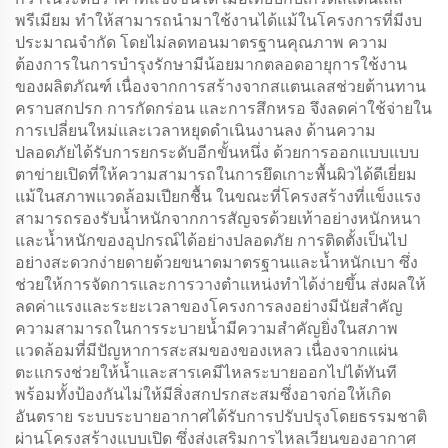
พรีเมียม ทำให้สามารถนำมาใช้งานได้แม้ในโครงการที่มีงบ
ประมาณจำกัด โดยไม่ลดทอนมาตรฐานคุณภาพ ความ
ต้องการในการบำรุงรักษามีน้อยมากตลอดอายุการใช้งาน
ของผลิตภัณฑ์ เนื่องจากการสร้างจากสแตนเลสช่วยต้านทาน
คราบสกปรก การกัดกร่อน และการสึกหรอ จึงลดค่าใช้จ่ายใน
การเปลี่ยนใหม่และเวลาหยุดดำเนินงานลง ด้านความ
ปลอดภัยได้รับการยกระดับอีกขั้นหนึ่ง ด้วยการออกแบบแบบ
ตาข่ายเปิดที่ให้ความสามารถในการยึดเกาะพื้นผิวได้ดีเยี่ยม
แม้ในสภาพแวดล้อมเปียกชื้น ในขณะที่โครงสร้างที่แข็งแรง
สามารถรองรับน้ำหนักจากการสัญจรด้วยเท้าอย่างหนักหนา
และน้ำหนักของอุปกรณ์ได้อย่างปลอดภัย การติดตั้งเป็นไป
อย่างสะดวกง่ายดายด้วยขนาดมาตรฐานและน้ำหนักเบา ซึ่ง
ช่วยให้การจัดการและการวางตำแหน่งทำได้ง่ายขึ้น ส่งผลให้
ลดค่าแรงและระยะเวลาของโครงการลงอย่างมีนัยสำคัญ
ความสามารถในการระบายน้ำมีความสำคัญยิ่งในสภาพ
แวดล้อมที่มีปัญหาการสะสมของของเหลว เนื่องจากแผ่น
ตะแกรงช่วยให้น้ำและสารเคมีไหลระบายออกไปได้ทันที
พร้อมทั้งป้องกันไม่ให้มีสิ่งสกปรกสะสมซึ่งอาจก่อให้เกิด
อันตราย ระบบระบายอากาศได้รับการปรับปรุงโดยธรรมชาติ
ผ่านโครงสร้างแบบเปิด ซึ่งส่งเสริมการไหลเวียนของอากาศ