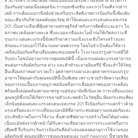
สามารถสร้างใหม่ได้อย่างต่อเนื่องเมื่อได้รับความเสียหาย จึงให้การ
ป้องกันอย่างต่อเนื่องต่อสนิม การออกซิเดชัน และการโจมตีจากสาร
เคมี การเติมแมงกานีสยังช่วยเสริมประสิทธิภาพการป้องกันนี้เพิ่มเติม
ขณะเดียวกันก็ช่วยลดต้นทุนวัสดุ ทำให้แผ่นตะแกรงสแตนเลสเกรด
201 เป็นทางเลือกที่คุ้มค่าทางเศรษฐกิจสำหรับการติดตั้งระยะยาว ใน
สภาพแวดล้อมทางทะเล ซึ่งละอองเกลือและไอน้ำก่อให้เกิดสภาวะที่
รุนแรง แผ่นตะแกรงนี้ยังคงรักษาความแข็งแรงเชิงโครงสร้างและ
ลักษณะภายนอกไว้ได้นานหลายทศวรรษ โดยไม่จำเป็นต้องใช้สาร
เคลือบป้องกันหรือเปลี่ยนทดแทนบ่อยครั้ง โรงงานแปรรูปสารเคมีได้
รับประโยชน์อย่างมากจากคุณสมบัตินี้ เนื่องจากแผ่นตะแกรงสามารถ
ทนต่อการสัมผัสกับกรด ด่าง และตัวทำละลายอินทรีย์ ซึ่งจะทำให้วัสดุ
อื่นเสื่อมสภาพอย่างรวดเร็ว อุตสาหกรรมยาและอุตสาหกรรมแปรรูป
อาหารให้คุณค่ากับคุณสมบัตินี้เป็นพิเศษ เพราะช่วยกำจัดความเสี่ยง
ของการปนเปื้อนจากอนุภาคสนิมหรือการเสื่อมสภาพของสารเคลือบ
พร้อมทั้งสอดคล้องตามมาตรฐานสุขอนามัยที่เข้มงวด การเปลี่ยนแปลง
อุณหภูมิซึ่งก่อให้เกิดการขยายตัวและหดตัวในวัสดุอื่น มีผลกระทบเพียง
เล็กน้อยต่อแผ่นตะแกรงสแตนเลสเกรด 201 จึงป้องกันการแตกร้าวด้วย
แรงเครียดและการเปลี่ยนแปลงมิติที่อาจกระทบต่อความปลอดภัยและ
ประสิทธิภาพในการใช้งาน ชั้นพาสซีฟสามารถสร้างใหม่ได้อย่างต่อ
เนื่องแม้หลังจากผิวหน้าได้รับความเสียหายจากการกระแทกหรือการ
เสียดสี จึงรับประกันการป้องกันที่สม่ำเสมอตลอดอายุการใช้งานของ
ผลิตภัณฑ์ คุณสมบัติการซ่อมแซมตนเอง (self-healing) นี้ช่วยขจัด