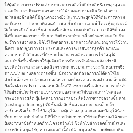
ให้ผู้ผลิตสามารถปรับแต่งกระบวนการผลิตให้มีประสิทธิภาพสูงสุด ลด
ของเสีย และเพิ่มความคาดการณ์ได้ของคุณภาพผลิตภัณฑ์ ความ
สม่ำเสมอด้านมิตินี้มีคุณค่าอย่างยิ่งในงานประยุกต์ใช้ที่ต้องการความ
พอดีและการประกอบที่แม่นยำ เช่น ชิ้นส่วนยานยนต์ โครงหุ้มอุปกรณ์
อิเล็กทรอนิกส์ และชิ้นส่วนเครื่องจักรความแม่นยำ สภาวะมิติที่มั่นคง
ยิ่งขึ้นหมายความว่า ชิ้นส่วนที่ผลิตจากม้วนเหล็กกล้าคาร์บอนรีดเย็น
จะรักษารูปร่างและมิติไว้ได้ตลอดกระบวนการผลิตและอายุการใช้งาน
จึงช่วยลดปัญหาการรับประกันและคำร้องเรียนจากลูกค้า ลักษณะ
ความหนาที่สม่ำเสมอนี้ยังช่วยให้สามารถคำนวณการใช้วัสดุได้
แม่นยำยิ่งขึ้น ซึ่งช่วยให้ผู้ผลิตบริหารจัดการสินค้าคงคลังอย่างมี
ประสิทธิภาพและลดของเสียจากวัสดุ กระบวนการประกันคุณภาพจึง
ดำเนินไปอย่างคล่องตัวยิ่งขึ้น เนื่องจากมิติที่คาดการณ์ได้ทำให้ไม่
จำเป็นต้องตรวจสอบและทดสอบอย่างเข้มงวด ความสม่ำเสมอด้านมิติ
ยังเอื้อต่อการประมวลผลแบบอัตโนมัติ เพราะเครื่องจักรสามารถตั้งค่า
ได้อย่างมั่นใจว่าความแปรปรวนของวัสดุจะไม่รบกวนการไหลของ
กระบวนการผลิต ผู้ผลิตสามารถบรรลุประสิทธิภาพการจัดวางชิ้นส่วน
(nesting efficiency) ที่ดีขึ้นเมื่อตัดชิ้นส่วนจากม้วนเหล็กกล้า
คาร์บอนรีดเย็น จึงใช้วัสดุได้อย่างคุ้มค่าสูงสุดและลดเศษวัสดุให้น้อย
ที่สุด ความแม่นยำด้านมิตินี้ยังช่วยให้สามารถใช้วัสดุที่บางลงได้ ขณะ
ยังคงรักษาข้อกำหนดด้านโครงสร้างไว้ ซึ่งนำไปสู่การลดน้ำหนักและ
ประหยัดต้นทุนวัสดุ ความแม่นยำนี้ยังสนับสนุนหลักการผลิตแบบลีน