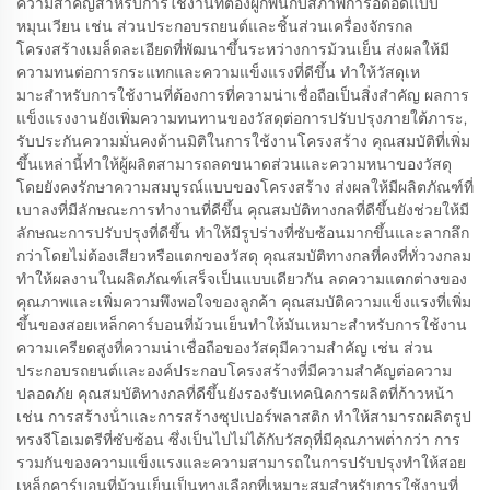
ความสําคัญสําหรับการใช้งานที่ต้องผูกพันกับสภาพการอัดอัดแบบ
หมุนเวียน เช่น ส่วนประกอบรถยนต์และชิ้นส่วนเครื่องจักรกล
โครงสร้างเมล็ดละเอียดที่พัฒนาขึ้นระหว่างการม้วนเย็น ส่งผลให้มี
ความทนต่อการกระแทกและความแข็งแรงที่ดีขึ้น ทําให้วัสดุเห
มาะสําหรับการใช้งานที่ต้องการที่ความน่าเชื่อถือเป็นสิ่งสําคัญ ผลการ
แข็งแรงงานยังเพิ่มความทนทานของวัสดุต่อการปรับปรุงภายใต้ภาระ,
รับประกันความมั่นคงด้านมิติในการใช้งานโครงสร้าง คุณสมบัติที่เพิ่ม
ขึ้นเหล่านี้ทําให้ผู้ผลิตสามารถลดขนาดส่วนและความหนาของวัสดุ
โดยยังคงรักษาความสมบูรณ์แบบของโครงสร้าง ส่งผลให้มีผลิตภัณฑ์ที่
เบาลงที่มีลักษณะการทํางานที่ดีขึ้น คุณสมบัติทางกลที่ดีขึ้นยังช่วยให้มี
ลักษณะการปรับปรุงที่ดีขึ้น ทําให้มีรูปร่างที่ซับซ้อนมากขึ้นและลากลึก
กว่าโดยไม่ต้องเสียวหรือแตกของวัสดุ คุณสมบัติทางกลที่คงที่ทั่ววงกลม
ทําให้ผลงานในผลิตภัณฑ์เสร็จเป็นแบบเดียวกัน ลดความแตกต่างของ
คุณภาพและเพิ่มความพึงพอใจของลูกค้า คุณสมบัติความแข็งแรงที่เพิ่ม
ขึ้นของสอยเหล็กคาร์บอนที่ม้วนเย็นทําให้มันเหมาะสําหรับการใช้งาน
ความเครียดสูงที่ความน่าเชื่อถือของวัสดุมีความสําคัญ เช่น ส่วน
ประกอบรถยนต์และองค์ประกอบโครงสร้างที่มีความสําคัญต่อความ
ปลอดภัย คุณสมบัติทางกลที่ดีขึ้นยังรองรับเทคนิคการผลิตที่ก้าวหน้า
เช่น การสร้างน้ําและการสร้างซุปเปอร์พลาสติก ทําให้สามารถผลิตรูป
ทรงจีโอเมตรีที่ซับซ้อน ซึ่งเป็นไปไม่ได้กับวัสดุที่มีคุณภาพต่ํากว่า การ
รวมกันของความแข็งแรงและความสามารถในการปรับปรุงทําให้สอย
เหล็กคาร์บอนที่ม้วนเย็นเป็นทางเลือกที่เหมาะสมสําหรับการใช้งานที่