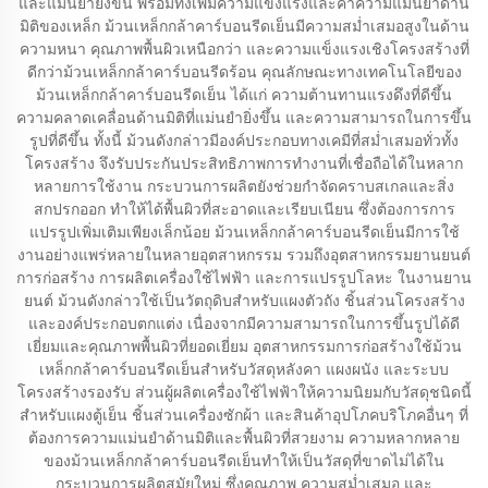
และแม่นยำยิ่งขึ้น พร้อมทั้งเพิ่มความแข็งแรงและค่าความแม่นยำด้าน
มิติของเหล็ก ม้วนเหล็กกล้าคาร์บอนรีดเย็นมีความสม่ำเสมอสูงในด้าน
ความหนา คุณภาพพื้นผิวเหนือกว่า และความแข็งแรงเชิงโครงสร้างที่
ดีกว่าม้วนเหล็กกล้าคาร์บอนรีดร้อน คุณลักษณะทางเทคโนโลยีของ
ม้วนเหล็กกล้าคาร์บอนรีดเย็น ได้แก่ ความต้านทานแรงดึงที่ดีขึ้น
ความคลาดเคลื่อนด้านมิติที่แม่นยำยิ่งขึ้น และความสามารถในการขึ้น
รูปที่ดีขึ้น ทั้งนี้ ม้วนดังกล่าวมีองค์ประกอบทางเคมีที่สม่ำเสมอทั่วทั้ง
โครงสร้าง จึงรับประกันประสิทธิภาพการทำงานที่เชื่อถือได้ในหลาก
หลายการใช้งาน กระบวนการผลิตยังช่วยกำจัดคราบสเกลและสิ่ง
สกปรกออก ทำให้ได้พื้นผิวที่สะอาดและเรียบเนียน ซึ่งต้องการการ
แปรรูปเพิ่มเติมเพียงเล็กน้อย ม้วนเหล็กกล้าคาร์บอนรีดเย็นมีการใช้
งานอย่างแพร่หลายในหลายอุตสาหกรรม รวมถึงอุตสาหกรรมยานยนต์
การก่อสร้าง การผลิตเครื่องใช้ไฟฟ้า และการแปรรูปโลหะ ในงานยาน
ยนต์ ม้วนดังกล่าวใช้เป็นวัตถุดิบสำหรับแผงตัวถัง ชิ้นส่วนโครงสร้าง
และองค์ประกอบตกแต่ง เนื่องจากมีความสามารถในการขึ้นรูปได้ดี
เยี่ยมและคุณภาพพื้นผิวที่ยอดเยี่ยม อุตสาหกรรมการก่อสร้างใช้ม้วน
เหล็กกล้าคาร์บอนรีดเย็นสำหรับวัสดุหลังคา แผงผนัง และระบบ
โครงสร้างรองรับ ส่วนผู้ผลิตเครื่องใช้ไฟฟ้าให้ความนิยมกับวัสดุชนิดนี้
สำหรับแผงตู้เย็น ชิ้นส่วนเครื่องซักผ้า และสินค้าอุปโภคบริโภคอื่นๆ ที่
ต้องการความแม่นยำด้านมิติและพื้นผิวที่สวยงาม ความหลากหลาย
ของม้วนเหล็กกล้าคาร์บอนรีดเย็นทำให้เป็นวัสดุที่ขาดไม่ได้ใน
กระบวนการผลิตสมัยใหม่ ซึ่งคุณภาพ ความสม่ำเสมอ และ