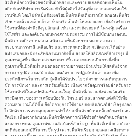
ผิวที่เหนือกว่านี้ช่วยขจัดพื้นผิวหยาบและคราบสเกลที่มักพบเห็นใน
ผลิตภัณฑ์ที่ผ่านการรีดร้อน ทำให้ผู้ผลิตได้วัสดุที่สะอาดและพร้อมใช้
งานทันที โดยไม่จำเป็นต้องเตรียมพื้นผิวเพิ่มเติมมากนัก ลักษณะพื้นผิว
เรียบของม้วนเหล็กกล้าคาร์บอนรีดเย็นทำให้เหมาะอย่างยิ่งสำหรับการ
ใช้งานที่ต้องคำนึงถึงรูปลักษณ์ เช่น แผงตัวถังรถยนต์ โครงหุ้มเครื่อง
ใช้ไฟฟ้า และองค์ประกอบทางสถาปัตยกรรม การไม่มีข้อบกพร่องบน
พื้นผิว รวมถึงคราบสเกล สนิม และพื้นผิวหยาบ หมายความว่า
กระบวนการทาสี เคลือบผิว และการตกแต่งอื่นๆ จะยึดเกาะได้อย่าง
สม่ำเสมอและมีประสิทธิภาพมากยิ่งขึ้น ส่งผลให้ผลิตภัณฑ์สำเร็จรูปมี
คุณภาพสูงขึ้น มีความสวยงามมากขึ้น และทนทานยืนยาวยิ่งขึ้น
คุณภาพพื้นผิวที่สม่ำเสมอตลอดความยาวของม้วนช่วยให้ผลลัพธ์จาก
การแปรรูปมีความสม่ำเสมอ ลดอัตราการปฏิเสธสินค้า และเพิ่ม
ประสิทธิภาพในการผลิต ผู้ผลิตได้รับประโยชน์จากการลดต้นทุนการ
ขัด การขัดเงา และการเตรียมพื้นผิว เนื่องจากวัสดุมาพร้อมสำหรับการ
ใช้งานทันทีในแอปพลิเคชันส่วนใหญ่ พื้นผิวที่สะอาดยังช่วยส่งเสริม
การยึดเกาะของสารเคลือบป้องกัน ไพรเมอร์ และสารตกแต่งที่ใช้เพื่อ
ความสวยงามได้ดีขึ้น จึงยืดอายุการใช้งานของผลิตภัณฑ์สำเร็จรูปออก
ไปอีกด้วย การควบคุมคุณภาพทำได้ง่ายขึ้นด้วยม้วนเหล็กกล้าคาร์บอน
รีดเย็น เนื่องจากลักษณะพื้นผิวที่คาดการณ์ได้ช่วยกำจัดตัวแปรที่อาจ
ส่งผลกระทบต่อคุณภาพของผลิตภัณฑ์สำเร็จรูป พื้นผิวที่เหนือกว่ายังส่ง
ผลดีต่อคุณสมบัติในการขึ้นรูป เพราะพื้นผิวเรียบช่วยลดแรงเสียดทาน