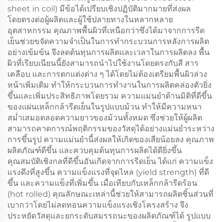
sheet in coil) มีข้อได้เปรียบเชิงปฏิบัติมากมายที่ส่งผล
โดยตรงต่อผู้ผลิตและผู้ใช้ปลายทางในหลากหลาย
อุตสาหกรรม คุณภาพพื้นผิวที่เหนือกว่าซึ่งได้มาจากการรีด
เย็นช่วยขจัดความจำเป็นในการทำกระบวนการหลังการผลิต
อย่างเข้มข้น จึงลดต้นทุนการผลิตและเวลาในการผลิตลง พื้น
ผิวที่เรียบเนียนนี้ยังสามารถนำไปใช้งานโดยตรงกับสี สาร
เคลือบ และการตกแต่งต่าง ๆ ได้โดยไม่ต้องเตรียมพื้นผิวล่วง
หน้าเพิ่มเติม ทำให้กระบวนการทำงานในการผลิตคล่องตัวยิ่ง
ขึ้นและเพิ่มประสิทธิภาพโดยรวม ความแม่นยำด้านมิติที่ดีขึ้น
ของแผ่นเหล็กกล้ารีดเย็นในรูปแบบม้วน ทำให้มีความหนา
สม่ำเสมอตลอดความยาวของม้วนทั้งหมด ซึ่งช่วยให้ผู้ผลิต
สามารถคาดการณ์พฤติกรรมของวัสดุได้อย่างแม่นยำระหว่าง
การขึ้นรูป ความแม่นยำนี้ส่งผลให้เกิดของเสียน้อยลง คุณภาพ
ผลิตภัณฑ์ดีขึ้น และควบคุมต้นทุนการผลิตได้ดียิ่งขึ้น
คุณสมบัติเชิงกลที่ดีขึ้นอันเกิดจากการรีดเย็น ได้แก่ ความแข็ง
แรงดึงที่สูงขึ้น ความแข็งแรงที่จุดไหล (yield strength) ที่ดี
ขึ้น และความแข็งที่เพิ่มขึ้น เมื่อเทียบกับเหล็กกล้ารีดร้อน
(hot rolled) คุณลักษณะเหล่านี้ช่วยให้สามารถผลิตชิ้นส่วนที่
เบากว่าโดยไม่ลดทอนความแข็งแรงเชิงโครงสร้าง จึง
ประหยัดวัสดุและยกระดับสมรรถนะของผลิตภัณฑ์ได้ รูปแบบ