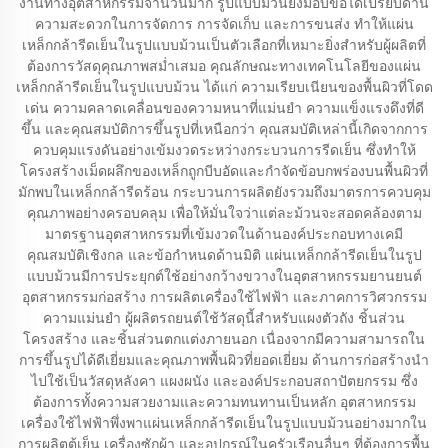
งานทางอุตสาหกรรมจำนวนมาก รูปแบบม้วนยังมอบข้อได้เปรียบด้าน
ความสะดวกในการจัดการ การจัดเก็บ และการขนส่ง ทำให้แผ่น
เหล็กกล้ารีดเย็นในรูปแบบม้วนเป็นตัวเลือกที่เหมาะยิ่งสำหรับผู้ผลิตที่
ต้องการวัสดุคุณภาพสม่ำเสมอ คุณลักษณะทางเทคโนโลยีของแผ่น
เหล็กกล้ารีดเย็นในรูปแบบม้วน ได้แก่ ความเรียบเนียนของพื้นผิวที่โดด
เด่น ความคลาดเคลื่อนของความหนาที่แม่นยำ ความแข็งแรงดึงที่ดี
ขึ้น และคุณสมบัติการขึ้นรูปที่เหนือกว่า คุณสมบัติเหล่านี้เกิดจากการ
ควบคุมแรงดันอย่างเข้มงวดระหว่างกระบวนการรีดเย็น ซึ่งทำให้
โครงสร้างเม็ดผลึกของเหล็กถูกบีบอัดและกำจัดข้อบกพร่องบนพื้นผิวที่
มักพบในเหล็กกล้ารีดร้อน กระบวนการผลิตยังรวมถึงมาตรการควบคุม
คุณภาพอย่างครอบคลุม เพื่อให้มั่นใจว่าแต่ละม้วนจะสอดคล้องตาม
มาตรฐานอุตสาหกรรมที่เข้มงวดในด้านองค์ประกอบทางเคมี
คุณสมบัติเชิงกล และข้อกำหนดด้านมิติ แผ่นเหล็กกล้ารีดเย็นในรูป
แบบม้วนมีการประยุกต์ใช้อย่างกว้างขวางในอุตสาหกรรมยานยนต์
อุตสาหกรรมก่อสร้าง การผลิตเครื่องใช้ไฟฟ้า และภาคการวิศวกรรม
ความแม่นยำ ผู้ผลิตรถยนต์ใช้วัสดุนี้สำหรับแผงตัวถัง ชิ้นส่วน
โครงสร้าง และชิ้นส่วนตกแต่งภายนอก เนื่องจากมีความสามารถใน
การขึ้นรูปได้ดีเยี่ยมและคุณภาพพื้นผิวที่ยอดเยี่ยม ด้านการก่อสร้างนำ
ไปใช้เป็นวัสดุหลังคา แผงผนัง และองค์ประกอบสถาปัตยกรรม ซึ่ง
ต้องการทั้งความสวยงามและความทนทานเป็นหลัก อุตสาหกรรม
เครื่องใช้ไฟฟ้าพึ่งพาแผ่นเหล็กกล้ารีดเย็นในรูปแบบม้วนอย่างมากใน
การผลิตตู้เย็น เครื่องซักผ้า และอุปกรณ์ในครัวเรือนอื่นๆ ที่ต้องการพื้น