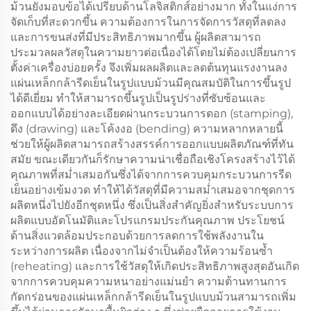
ม้วนยังมอบข้อได้เปรียบด้านโลจิสติกส์อย่างมาก ทั้งในแง่การ
จัดเก็บที่สะดวกขึ้น ความต้องการในการจัดการวัสดุที่ลดลง
และการขนส่งที่มีประสิทธิภาพมากขึ้น ผู้ผลิตสามารถ
ประมวลผลวัสดุในความยาวต่อเนื่องได้โดยไม่ต้องเปลี่ยนการ
ตั้งค่าเครื่องบ่อยครั้ง จึงเพิ่มผลผลิตและลดต้นทุนแรงงานลง
แผ่นเหล็กกล้ารีดเย็นในรูปแบบม้วนมีคุณสมบัติในการขึ้นรูป
ได้ดีเยี่ยม ทำให้สามารถขึ้นรูปเป็นรูปร่างที่ซับซ้อนและ
ออกแบบได้อย่างละเอียดผ่านกระบวนการตอก (stamping),
ดึง (drawing) และโค้งงอ (bending) ความหลากหลายนี้
ช่วยให้ผู้ผลิตสามารถสร้างสรรค์การออกแบบผลิตภัณฑ์ที่ทัน
สมัย ขณะเดียวกันก็รักษาความน่าเชื่อถือเชิงโครงสร้างไว้ได้
คุณภาพที่สม่ำเสมอกันซึ่งได้จากการควบคุมกระบวนการรีด
เย็นอย่างเข้มงวด ทำให้ได้วัสดุที่มีความสม่ำเสมอจากชุดการ
ผลิตหนึ่งไปยังอีกชุดหนึ่ง ซึ่งเป็นสิ่งสำคัญยิ่งสำหรับระบบการ
ผลิตแบบอัตโนมัติและโปรแกรมประกันคุณภาพ ประโยชน์
ด้านสิ่งแวดล้อมประกอบด้วยการลดการใช้พลังงานใน
ระหว่างการผลิต เนื่องจากไม่จำเป็นต้องให้ความร้อนซ้ำ
(reheating) และการใช้วัสดุให้เกิดประสิทธิภาพสูงสุดอันเกิด
จากการควบคุมความหนาอย่างแม่นยำ ความต้านทานการ
กัดกร่อนของแผ่นเหล็กกล้ารีดเย็นในรูปแบบม้วนสามารถเพิ่ม