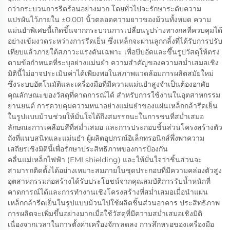
กว่ากระบวนการรีดร้อนอย่างมาก โดยทั่วไปจะรักษาระดับความ
แปรผันไว้ภายใน ±0.001 นิ้วตลอดความยาวของม้วนทั้งหมด ความ
แม่นยำพิเศษนี้เกิดขึ้นจากกระบวนการเปลี่ยนรูปร่างทางกลที่ควบคุมได้
อย่างเข้มงวดระหว่างการรีดเย็น ซึ่งเหล็กจะผ่านลูกกลิ้งที่ได้รับการปรับ
เทียบแล้วภายใต้สภาวะแรงดันเฉพาะ เพื่อบีบอัดและขึ้นรูปวัสดุให้ตรง
ตามข้อกำหนดที่ระบุอย่างแม่นยำ ความสำคัญของความสม่ำเสมอเชิง
มิตินี้ไม่อาจประเมินค่าได้เพียงพอในสภาพแวดล้อมการผลิตสมัยใหม่
ซึ่งระบบอัตโนมัติและเครื่องมือที่มีความแม่นยำสูงจำเป็นต้องอาศัย
คุณลักษณะของวัสดุที่คาดการณ์ได้ สำหรับการใช้งานในอุตสาหกรรม
ยานยนต์ การควบคุมความหนาอย่างแม่นยำของแผ่นเหล็กกล้ารีดเย็น
ในรูปแบบม้วนช่วยให้มั่นใจได้ถึงสมรรถนะในการชนที่สม่ำเสมอ
ลักษณะการเคลือบสีที่สม่ำเสมอ และการประกอบชิ้นส่วนโครงสร้างตัว
ถังที่แนบสนิทและแม่นยำ ผู้ผลิตอุปกรณ์อิเล็กทรอนิกส์พึ่งพาความ
เสถียรเชิงมิตินี้เพื่อรักษาประสิทธิภาพของการป้องกัน
คลื่นแม่เหล็กไฟฟ้า (EMI shielding) และให้มั่นใจว่าชิ้นส่วนจะ
สามารถติดตั้งได้อย่างเหมาะสมภายในชุดประกอบที่มีความคล่องตัวสูง
อุตสาหกรรมก่อสร้างได้รับประโยชน์จากคุณสมบัติการรับน้ำหนักที่
คาดการณ์ได้และการทำงานเชิงโครงสร้างที่สม่ำเสมอเมื่อนำแผ่น
เหล็กกล้ารีดเย็นในรูปแบบม้วนไปใช้ผลิตชิ้นส่วนอาคาร ประสิทธิภาพ
การผลิตจะเพิ่มขึ้นอย่างมากเมื่อใช้วัสดุที่มีความสม่ำเสมอเชิงมิติ
เนื่องจากเวลาในการตั้งค่าเครื่องจักรลดลง การสึกหรอของเครื่องมือ