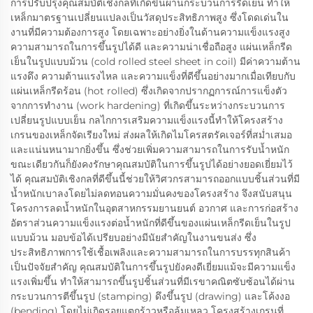
การปรับปรุงคุณสมบัติเชิงกลที่เกิดขึ้นผ่านกระบวนการรีดเย็น ทำให้
เหล็กมาตรฐานเปลี่ยนแปลงเป็นวัสดุประสิทธิภาพสูง ซึ่งโดดเด่นใน
งานที่มีความต้องการสูง โดยเฉพาะอย่างยิ่งในด้านความแข็งแรงสูง
ความสามารถในการขึ้นรูปได้ดี และความน่าเชื่อถือสูง แผ่นเหล็กรีด
เย็นในรูปแบบม้วน (cold rolled steel sheet in coil) มีค่าความต้าน
แรงดึง ความต้านแรงไหล และความแข็งที่ดีขึ้นอย่างมากเมื่อเทียบกับ
แผ่นเหล็กรีดร้อน (hot rolled) ซึ่งเกิดจากปรากฏการณ์การแข็งตัว
จากการทำงาน (work hardening) ที่เกิดขึ้นระหว่างกระบวนการ
เปลี่ยนรูปแบบเย็น กลไกการเสริมความแข็งแรงนี้ทำให้โครงสร้าง
เกรนของเหล็กจัดเรียงใหม่ ส่งผลให้เกิดไมโครสตรัคเจอร์ที่สม่ำเสมอ
และแน่นหนามากยิ่งขึ้น ซึ่งช่วยเพิ่มความสามารถในการรับน้ำหนัก
ขณะเดียวกันก็ยังคงรักษาคุณสมบัติในการขึ้นรูปได้อย่างยอดเยี่ยมไว้
ได้ คุณสมบัติเชิงกลที่ดีขึ้นนี้ช่วยให้วิศวกรสามารถออกแบบชิ้นส่วนที่มี
น้ำหนักเบาลงโดยไม่ลดทอนความมั่นคงของโครงสร้าง จึงสนับสนุน
โครงการลดน้ำหนักในอุตสาหกรรมยานยนต์ อวกาศ และการก่อสร้าง
อัตราส่วนความแข็งแรงต่อน้ำหนักที่ดีขึ้นของแผ่นเหล็กรีดเย็นในรูป
แบบม้วน มอบข้อได้เปรียบอย่างมีนัยสำคัญในงานขนส่ง ซึ่ง
ประสิทธิภาพการใช้เชื้อเพลิงและความสามารถในการบรรทุกสินค้า
เป็นปัจจัยสำคัญ คุณสมบัติในการขึ้นรูปยังคงดีเยี่ยมแม้จะมีความแข็ง
แรงเพิ่มขึ้น ทำให้สามารถขึ้นรูปชิ้นส่วนที่มีเรขาคณิตซับซ้อนได้ผ่าน
กระบวนการตีขึ้นรูป (stamping) ดึงขึ้นรูป (drawing) และโค้งงอ
(bending) โดยไม่เกิดรอยแตกร้าวหรือล้มเหลว โครงสร้างเกรนที่