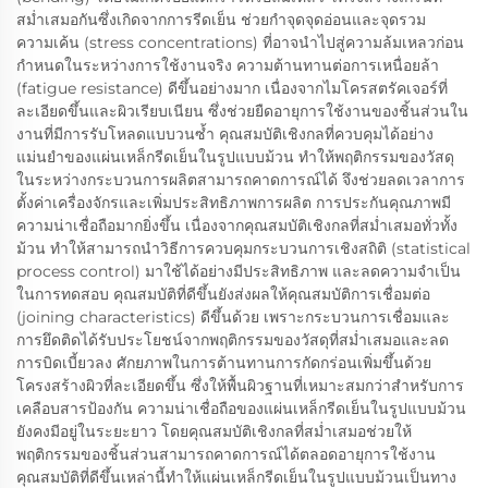
สม่ำเสมอกันซึ่งเกิดจากการรีดเย็น ช่วยกำจุดจุดอ่อนและจุดรวม
ความเค้น (stress concentrations) ที่อาจนำไปสู่ความล้มเหลวก่อน
กำหนดในระหว่างการใช้งานจริง ความต้านทานต่อการเหนื่อยล้า
(fatigue resistance) ดีขึ้นอย่างมาก เนื่องจากไมโครสตรัคเจอร์ที่
ละเอียดขึ้นและผิวเรียบเนียน ซึ่งช่วยยืดอายุการใช้งานของชิ้นส่วนใน
งานที่มีการรับโหลดแบบวนซ้ำ คุณสมบัติเชิงกลที่ควบคุมได้อย่าง
แม่นยำของแผ่นเหล็กรีดเย็นในรูปแบบม้วน ทำให้พฤติกรรมของวัสดุ
ในระหว่างกระบวนการผลิตสามารถคาดการณ์ได้ จึงช่วยลดเวลาการ
ตั้งค่าเครื่องจักรและเพิ่มประสิทธิภาพการผลิต การประกันคุณภาพมี
ความน่าเชื่อถือมากยิ่งขึ้น เนื่องจากคุณสมบัติเชิงกลที่สม่ำเสมอทั่วทั้ง
ม้วน ทำให้สามารถนำวิธีการควบคุมกระบวนการเชิงสถิติ (statistical
process control) มาใช้ได้อย่างมีประสิทธิภาพ และลดความจำเป็น
ในการทดสอบ คุณสมบัติที่ดีขึ้นยังส่งผลให้คุณสมบัติการเชื่อมต่อ
(joining characteristics) ดีขึ้นด้วย เพราะกระบวนการเชื่อมและ
การยึดติดได้รับประโยชน์จากพฤติกรรมของวัสดุที่สม่ำเสมอและลด
การบิดเบี้ยวลง ศักยภาพในการต้านทานการกัดกร่อนเพิ่มขึ้นด้วย
โครงสร้างผิวที่ละเอียดขึ้น ซึ่งให้พื้นผิวฐานที่เหมาะสมกว่าสำหรับการ
เคลือบสารป้องกัน ความน่าเชื่อถือของแผ่นเหล็กรีดเย็นในรูปแบบม้วน
ยังคงมีอยู่ในระยะยาว โดยคุณสมบัติเชิงกลที่สม่ำเสมอช่วยให้
พฤติกรรมของชิ้นส่วนสามารถคาดการณ์ได้ตลอดอายุการใช้งาน
คุณสมบัติที่ดีขึ้นเหล่านี้ทำให้แผ่นเหล็กรีดเย็นในรูปแบบม้วนเป็นทาง