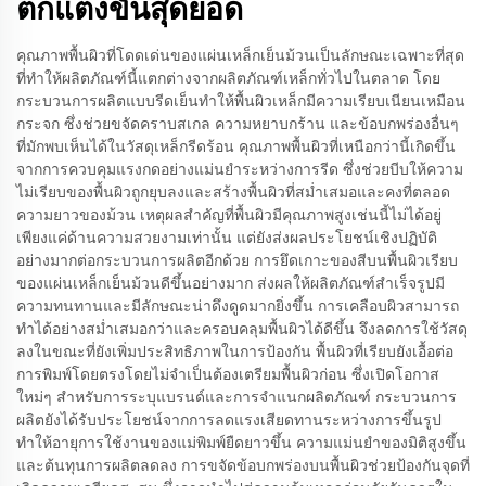
ตกแต่งขั้นสุดยอด
คุณภาพพื้นผิวที่โดดเด่นของแผ่นเหล็กเย็นม้วนเป็นลักษณะเฉพาะที่สุด
ที่ทำให้ผลิตภัณฑ์นี้แตกต่างจากผลิตภัณฑ์เหล็กทั่วไปในตลาด โดย
กระบวนการผลิตแบบรีดเย็นทำให้พื้นผิวเหล็กมีความเรียบเนียนเหมือน
กระจก ซึ่งช่วยขจัดคราบสเกล ความหยาบกร้าน และข้อบกพร่องอื่นๆ
ที่มักพบเห็นได้ในวัสดุเหล็กรีดร้อน คุณภาพพื้นผิวที่เหนือกว่านี้เกิดขึ้น
จากการควบคุมแรงกดอย่างแม่นยำระหว่างการรีด ซึ่งช่วยบีบให้ความ
ไม่เรียบของพื้นผิวถูกยุบลงและสร้างพื้นผิวที่สม่ำเสมอและคงที่ตลอด
ความยาวของม้วน เหตุผลสำคัญที่พื้นผิวมีคุณภาพสูงเช่นนี้ไม่ได้อยู่
เพียงแค่ด้านความสวยงามเท่านั้น แต่ยังส่งผลประโยชน์เชิงปฏิบัติ
อย่างมากต่อกระบวนการผลิตอีกด้วย การยึดเกาะของสีบนพื้นผิวเรียบ
ของแผ่นเหล็กเย็นม้วนดีขึ้นอย่างมาก ส่งผลให้ผลิตภัณฑ์สำเร็จรูปมี
ความทนทานและมีลักษณะน่าดึงดูดมากยิ่งขึ้น การเคลือบผิวสามารถ
ทำได้อย่างสม่ำเสมอกว่าและครอบคลุมพื้นผิวได้ดีขึ้น จึงลดการใช้วัสดุ
ลงในขณะที่ยังเพิ่มประสิทธิภาพในการป้องกัน พื้นผิวที่เรียบยังเอื้อต่อ
การพิมพ์โดยตรงโดยไม่จำเป็นต้องเตรียมพื้นผิวก่อน ซึ่งเปิดโอกาส
ใหม่ๆ สำหรับการระบุแบรนด์และการจำแนกผลิตภัณฑ์ กระบวนการ
ผลิตยังได้รับประโยชน์จากการลดแรงเสียดทานระหว่างการขึ้นรูป
ทำให้อายุการใช้งานของแม่พิมพ์ยืดยาวขึ้น ความแม่นยำของมิติสูงขึ้น
และต้นทุนการผลิตลดลง การขจัดข้อบกพร่องบนพื้นผิวช่วยป้องกันจุดที่