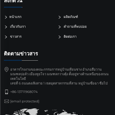
ลิงก์ด่วน
หน้าแรก
ผลิตภัณฑ์
เกี่ยวกับเรา
คำถามที่พบบ่อย
ข่าวสาร
ติดต่อเรา
ติดตามข่าวสาร
อาคารโรงงานของคณะกรรมการหมู่บ้านเทียนชาง อำเภอสือวาน
มณฑลบ่อลัว เมืองหูยโจว มณฑลกวางตุ้ง ตั้งอยู่ทางด้านเหนือของถนน
เทคโนโลยี
เลขที่ 6 ถนนตงเฟิงสาย 1 เขตอุตสาหกรรมที่สาม หมู่บ้านเซี่ยฉา ซือไป่
+86-13711968074
[email protected]