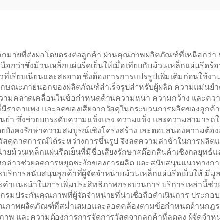
มากมายที่ส่งผลโดยตรงต่อลูกค้า ผ่านคุณภาพผลิตภัณฑ์ที่เหนือกว่า
่เหนือกว่าซึ่งม้วนเหล็กแผ่นรีดเย็นให้เมื่อเทียบกับม้วนเหล็กแผ่นร
ที่เรียบเนียนและสะอาด ซึ่งต้องการการแปรรูปเพิ่มเติมก่อนใช้งานน
กษณะภายนอกของผลิตภัณฑ์สำเร็จรูปสำหรับผู้ผลิต ความแม่นยำด้านม
ุมความคลาดเคลื่อนในข้อกำหนดด้านความหนา ความกว้าง และควา
ี่มีราคาแพง และลดของเสียจากวัสดุในกระบวนการผลิตของลูกค้า ผู
ม่นยำ ซึ่งช่วยยกระดับความแข็งแรง ความแข็ง และความสามารถในการขึ
้น โดยยังคงรักษาความสมบูรณ์เชิงโครงสร้างและตอบสนองความต้อ
ดุคาดการณ์ได้ระหว่างการขึ้นรูป จึงลดความล่าช้าในการผลิตแ
หน่ายม้วนเหล็กแผ่นรีดเย็นที่มีชื่อเสียงรักษาสต๊อกสินค้าเชิงกลยุท
อดังกล่าวช่วยลดการหยุดชะงักของการผลิต และสนับสนุนแนวทางการ
ิการสนับสนุนลูกค้าที่ผู้จัดจำหน่ายม้วนเหล็กแผ่นรีดเย็นให้ มีม
คำแนะนำในการเพิ่มประสิทธิภาพกระบวนการ บริการเหล่านี้ช่วยให
กรมประกันคุณภาพที่ผู้จัดจำหน่ายที่น่าเชื่อถือดำเนินการ ป
ุณภาพผลิตภัณฑ์ที่สม่ำเสมอและสอดคล้องตามข้อกำหนดด้านกฎระเบ
ภาพ และความต้องการการจัดการวัสดุจากลูกค้าที่ลดลง ผู้จัดจำหน