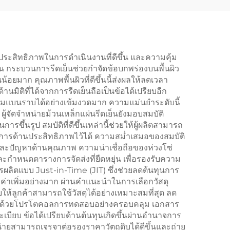
 ประสิทธิภาพในการดำเนินงานที่ดีขึ้น และความคุ้ม
ีดร้อน กระบวนการรีดเย็นช่วยกำจัดข้อบกพร่องบนพื้นผิว
้อยมาก คุณภาพพื้นผิวที่ดีขึ้นนี้ส่งผลให้ลดเวลา
ิติที่ได้จากการรีดเย็นถือเป็นข้อได้เปรียบอีก
มแบนราบได้อย่างเข้มงวดมาก ความแม่นยำระดับนี้
้จัดจำหน่ายม้วนเหล็กแผ่นรีดเย็นยังมอบสมบัติ
้นรูป สมบัติที่ดีขึ้นเหล่านี้ช่วยให้ผู้ผลิตสามารถ
งการด้านประสิทธิภาพไว้ได้ ความสม่ำเสมอของสมบัติ
ละปัญหาด้านคุณภาพ ความน่าเชื่อถือของห่วงโซ่
ธ์และกำหนดตารางการจัดส่งที่ยืดหยุ่น เพื่อรองรับความ
ผลิตแบบ Just-in-Time (JIT) ซึ่งช่วยลดต้นทุนการ
ูลค่าเพิ่มอย่างมาก ผ่านคำแนะนำในการเลือกวัสดุ
้ลูกค้าสามารถใช้วัสดุได้อย่างเหมาะสมที่สุด ลด
ระกอบด้วยโปรโตคอลการทดสอบอย่างครอบคลุม เอกสาร
ียบ ข้อได้เปรียบด้านต้นทุนเกิดขึ้นผ่านอำนาจการ
่ายสามารถเจรจาต่อรองราคาวัตถุดิบได้ดีขึ้นและถ่าย