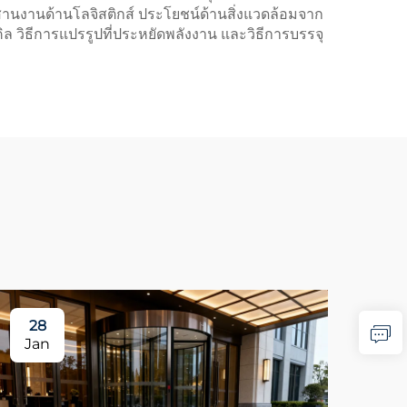
านงานด้านโลจิสติกส์ ประโยชน์ด้านสิ่งแวดล้อมจาก
เคิล วิธีการแปรรูปที่ประหยัดพลังงาน และวิธีการบรรจุ
28
1
Jan
Ma