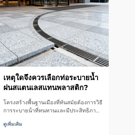
เหตุใดจึงควรเลือกท่อระบายน้ำ
กล่
ฝนสแตนเลสแทนพลาสติก?
เลส
ภา
โครงสร้างพื้นฐานเมืองที่ทันสมัยต้องการวิธี
อย่
การระบายน้ําที่ทนทานและมีประสิทธิภาพ
ที่สามารถทนต่อความท้าทายทางสิ่ง
การ
ดูเพิ่มเติม
แวดล้อมได้ โดยยังคงความน่าสนใจทาง
สมัย