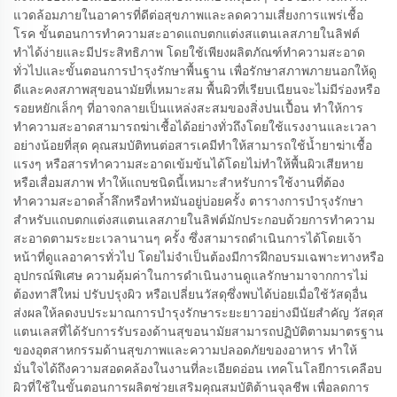
แวดล้อมภายในอาคารที่ดีต่อสุขภาพและลดความเสี่ยงการแพร่เชื้อ
โรค ขั้นตอนการทำความสะอาดแถบตกแต่งสแตนเลสภายในลิฟต์
ทำได้ง่ายและมีประสิทธิภาพ โดยใช้เพียงผลิตภัณฑ์ทำความสะอาด
ทั่วไปและขั้นตอนการบำรุงรักษาพื้นฐาน เพื่อรักษาสภาพภายนอกให้ดู
ดีและคงสภาพสุขอนามัยที่เหมาะสม พื้นผิวที่เรียบเนียนจะไม่มีร่องหรือ
รอยหยักเล็กๆ ที่อาจกลายเป็นแหล่งสะสมของสิ่งปนเปื้อน ทำให้การ
ทำความสะอาดสามารถฆ่าเชื้อได้อย่างทั่วถึงโดยใช้แรงงานและเวลา
อย่างน้อยที่สุด คุณสมบัติทนต่อสารเคมีทำให้สามารถใช้น้ำยาฆ่าเชื้อ
แรงๆ หรือสารทำความสะอาดเข้มข้นได้โดยไม่ทำให้พื้นผิวเสียหาย
หรือเสื่อมสภาพ ทำให้แถบชนิดนี้เหมาะสำหรับการใช้งานที่ต้อง
ทำความสะอาดล้ำลึกหรือทำหมันอยู่บ่อยครั้ง ตารางการบำรุงรักษา
สำหรับแถบตกแต่งสแตนเลสภายในลิฟต์มักประกอบด้วยการทำความ
สะอาดตามระยะเวลานานๆ ครั้ง ซึ่งสามารถดำเนินการได้โดยเจ้า
หน้าที่ดูแลอาคารทั่วไป โดยไม่จำเป็นต้องมีการฝึกอบรมเฉพาะทางหรือ
อุปกรณ์พิเศษ ความคุ้มค่าในการดำเนินงานดูแลรักษามาจากการไม่
ต้องทาสีใหม่ ปรับปรุงผิว หรือเปลี่ยนวัสดุซึ่งพบได้บ่อยเมื่อใช้วัสดุอื่น
ส่งผลให้ลดงบประมาณการบำรุงรักษาระยะยาวอย่างมีนัยสำคัญ วัสดุส
แตนเลสที่ได้รับการรับรองด้านสุขอนามัยสามารถปฏิบัติตามมาตรฐาน
ของอุตสาหกรรมด้านสุขภาพและความปลอดภัยของอาหาร ทำให้
มั่นใจได้ถึงความสอดคล้องในงานที่ละเอียดอ่อน เทคโนโลยีการเคลือบ
ผิวที่ใช้ในขั้นตอนการผลิตช่วยเสริมคุณสมบัติต้านจุลชีพ เพื่อลดการ