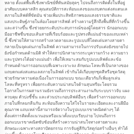
หลาย ตั้งแต่พื้นที่เชิงพาณิชย์ที่ทันสมัยสุดๆ ไปจนถึงการติดตั้งในที่อยู่
อาศัยแบบคลาสสิก คุณสมบัติการสะท้อนแสงของแถบตกแต่งสแตนเล
สภายในลิฟต์ที่ขัดมัน ช่วยเพิ่มประสิทธิภาพของแสงธรรมชาติและ
แสงประดิษฐ์ภายในห้องโดยสารลิฟต์ สร้างความรู้สึกถึงพื้นที่ที่กว้างขึ้น
และสว่างขึ้น ซึ่งช่วยยกระดับประสบการณ์ของผู้โดยสาร นักออกแบบ
มืออาชีพชื่นชอบเส้นสายที่เรียบร้อยและรูปทรงที่แม่นยำของแถบเหล่า
นี้ ซึ่งช่วยให้สามารถสร้างลวดลายและรูปแบบที่โดดเด่นทางสายตา
กลายเป็นจุดเด่นภายในลิฟต์ ความสามารถในการปรับแต่งยังขยายไป
ยังข้อกำหนดด้านมิติ ทำให้สถาปนิกสามารถระบุความกว้าง ความยาว
และรูปทรงได้อย่างแม่นยำ เพื่อให้เหมาะสมกับรูปแบบลิฟต์และข้อ
กำหนดด้านการออกแบบที่เฉพาะเจาะจง ลักษณะโลหะที่เป็นกลางของ
แถบตกแต่งสแตนเลสภายในลิฟต์ เข้ากันได้เกือบทุกชุดสีหรือชุดวัสดุ
ช่วยรักษาความต่อเนื่องในการออกแบบ ขณะเดียวกันก็เพิ่มลูกเล่น
โลหะที่หรูหรา เพื่อยกระดับความน่าสนใจด้านสุนทรียะโดยรวม
โอกาสในการผสานรวมยังรวมถึงการประสานงานกับระบบราวจับ แผง
ควบคุม ตัวบ่งชี้ชั้น และส่วนประกอบลิฟต์อื่นๆ เพื่อสร้างการออกแบบ
ภายในที่กลมกลืนกัน สะท้อนถึงความใส่ใจในรายละเอียดและงานฝีมือ
คุณภาพ แถบเหล่านี้สามารถจัดวางในรูปแบบเรขาคณิตต่างๆ ได้
ตั้งแต่การติดตั้งแนวนอนหรือแนวตั้งแบบเรียบง่าย ไปจนถึงการ
ออกแบบเรขาคณิตซับซ้อนที่สร้างความน่าสนใจทางสายตาและ
ลักษณะเฉพาะทางสถาปัตยกรรม การจับคู่สีกับวัสดุก่อสร้างอื่นๆ ทำได้