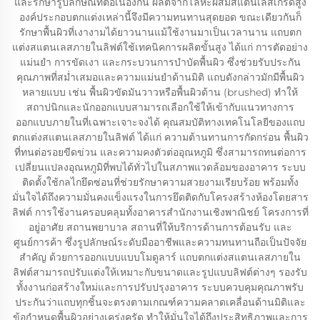
และรักษารูปลักษณ์ที่ต่อเนื่องกัน ผลิตจากโลหะผสมสแตนเลสเกรดสูง
องค์ประกอบตกแต่งเหล่านี้จึงมีความทนทานสุดยอด ขณะเดียวกันก็
รักษาพื้นผิวที่เงางามได้ยาวนานแม้ใช้งานมาเป็นเวลานาน แถบตก
แต่งสแตนเลสภายในลิฟต์ใช้เทคนิคการผลิตขั้นสูง ได้แก่ การตัดอย่าง
แม่นยำ การขัดเงา และกระบวนการบำบัดพื้นผิว ซึ่งช่วยรับประกัน
คุณภาพที่สม่ำเสมอและความแม่นยำด้านมิติ แถบดังกล่าวมักมีพื้นผิว
หลายแบบ เช่น พื้นผิวขัดมันวาวหรือพื้นผิวด้าน (brushed) ทำให้
สถาปนิกและนักออกแบบสามารถเลือกใช้ให้เข้ากับแนวทางการ
ออกแบบภายในที่เฉพาะเจาะจงได้ คุณสมบัติทางเทคโนโลยีของแถบ
ตกแต่งสแตนเลสภายในลิฟต์ ได้แก่ ความต้านทานการกัดกร่อน พื้นผิว
ที่ทนต่อรอยขีดข่วน และความคงตัวต่ออุณหภูมิ ซึ่งสามารถทนต่อการ
เปลี่ยนแปลงอุณหภูมิที่พบได้ทั่วไปในสภาพแวดล้อมของอาคาร ระบบ
ติดตั้งใช้กลไกยึดซ่อนที่ช่วยรักษาความสวยงามเรียบร้อย พร้อมทั้ง
มั่นใจได้ถึงความมั่นคงแข็งแรงในการยึดติดกับโครงสร้างห้องโดยสาร
ลิฟต์ การใช้งานครอบคลุมทั้งอาคารสำนักงานเชิงพาณิชย์ โครงการที่
อยู่อาศัย สถานพยาบาล สถานที่ให้บริการด้านการต้อนรับ และ
ศูนย์การค้า ซึ่งรูปลักษณ์ระดับมืออาชีพและความทนทานถือเป็นปัจจัย
สำคัญ ด้วยการออกแบบแบบโมดูลาร์ แถบตกแต่งสแตนเลสภายใน
ลิฟต์สามารถปรับแต่งให้เหมาะกับขนาดและรูปแบบลิฟต์ต่างๆ รองรับ
ทั้งงานก่อสร้างใหม่และการปรับปรุงอาคาร ระบบควบคุมคุณภาพรับ
ประกันว่าแถบทุกชิ้นจะตรงตามเกณฑ์ความคลาดเคลื่อนด้านมิติและ
ข้อกำหนดพื้นผิวอย่างเคร่งครัด ทำให้มั่นใจได้ถึงประสิทธิภาพและการ