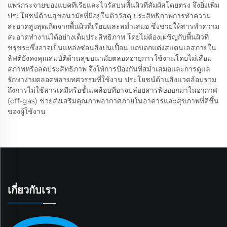
แพร่กระจายของแบคทีเรียและไวรัสบนพื้นผิวที่สัมผัสโดยตรง จึงยิ่งเพิ่ม
ประโยชน์ด้านสุขอนามัยที่มีอยู่ในตัววัสดุ ประสิทธิภาพการทำความ
สะอาดสูงสุดเกิดจากพื้นผิวที่เรียบและสม่ำเสมอ ซึ่งช่วยให้สารทำความ
สะอาดทำงานได้อย่างเต็มประสิทธิภาพ โดยไม่ต้องเผชิญกับพื้นผิวที่
ขรุขระซึ่งอาจเป็นแหล่งซ่อนสิ่งปนเปื้อน แถบตกแต่งสแตนเลสภายใน
ลิฟต์ยังคงคุณสมบัติด้านสุขอนามัยตลอดอายุการใช้งานโดยไม่เสื่อม
สภาพหรือลดประสิทธิภาพ จึงให้การป้องกันที่สม่ำเสมอและการดูแล
รักษาง่ายตลอดหลายทศวรรษที่ใช้งาน ประโยชน์ด้านสิ่งแวดล้อมรวม
ถึงการไม่ใช้สารเคมีหรือชั้นเคลือบที่อาจปล่อยสารพิษออกมาในอากาศ
(off-gas) ช่วยส่งเสริมคุณภาพอากาศภายในอาคารและสุขภาพที่ดีขึ้น
ของผู้ใช้งาน
เกี่ยวกับเรา