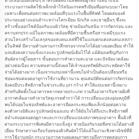
ทางเลือกอันดับต้นๆ สำหรับติดตั้งในลิฟต์ที่มีผู้ใช้งานหนาแน่น
กระบวนการผลิตใช้เหล็กกล้าไร้สนิมเกรดพรีเมียมที่ออกแบบมาโดย
เฉพาะเพื่อทนต่อสภาพแวดล้อมที่รุนแรงในพื้นที่ลิฟต์ โดยผสมองค์
ประกอบอย่างแม่นยำระหว่างโครเมียม นิกเกิล และธาตุอื่นๆ ซึ่งจะ
สร้างชั้นออกไซด์ป้องกันบนผิววัสดุ ช่วยป้องกันสนิม การกัดกร่อน และ
คราบสกปรก แม้ในสภาพแวดล้อมที่มีความชื้นหรือสารเคมีรุนแรง
ส่วนโครงสร้างโมเลกุลของสแตนเลสที่ใช้ในแถบตกแต่งสแตนเลสภา
ยในลิฟต์ มีความต้านทานการสึกหรอจากกลไกได้อย่างยอดเยี่ยม ทำให้
แถบยังคงความแข็งแรงและรูปลักษณ์เดิมไว้ได้ แม้ต้องเผชิญกับการ
สัมผัสจากผู้โดยสาร ขั้นตอนการทำความสะอาด และปัจจัยแวดล้อม
อย่างต่อเนื่อง ความทนทานนี้ส่งผลให้เจ้าของทรัพย์สินประหยัดค่าใช้
จ่ายได้อย่างมาก เนื่องจากแถบเหล่านี้แทบไม่จำเป็นต้องเปลี่ยนหรือ
ซ่อมแซมตลอดอายุการใช้งานที่ยาวนาน คุณสมบัติทนต่อการกัดกร่อน
ยังคงมีประสิทธิภาพในช่วงระดับ pH กว้าง ทำให้แถบเหล่านี้เหมาะ
สำหรับติดตั้งในอาคารหลากหลายประเภท รวมถึงอาคารริมชายฝั่งที่
อากาศเค็มอาจทำลายวัสดุเกรดต่ำกว่าได้ การเปลี่ยนแปลงอุณหภูมิที่
พบได้บ่อยในช่องลิฟต์และอาคารมีผลกระทบเพียงเล็กน้อยต่อความ
คงตัวทางมิติและรูปลักษณ์ของแถบ ทำให้มั่นใจได้ถึงประสิทธิภาพที่
สม่ำเสมอตลอดฤดูกาลและการเปลี่ยนแปลงสภาพของอาคาร พื้นผิวที่
ผ่านกระบวนการพิเศษมีความแข็งสูง ช่วยป้องกันรอยขีดข่วนได้อย่างดี
เยี่ยม รักษาความเรียบร้อยของผิวสัมผัสไว้ได้แม้ในงานเชิงพาณิชย์ที่มี
การใช้งานหนัก กระบวนการควบคุมคุณภาพรวมถึงการทดสอบการ