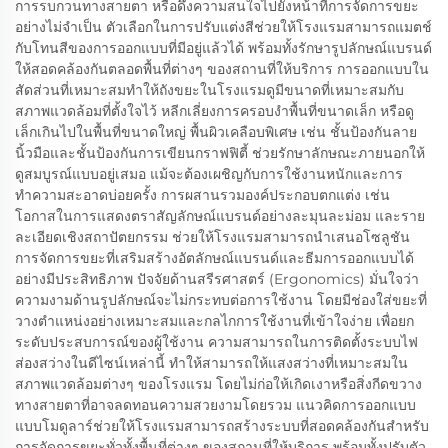
การรบกวนทางสายตา หรือดึงความสนใจไปยังหน้าที่การจัดการขยะ
อย่างไม่จำเป็น ตัวเลือกในการปรับแต่งสีช่วยให้โรงแรมสามารถแมตช์
กับโทนสีของการออกแบบที่มีอยู่แล้วได้ พร้อมทั้งรักษารูปลักษณ์แบรนด์
ให้สอดคล้องกันตลอดพื้นที่ต่างๆ ของสถานที่ให้บริการ การออกแบบใน
สัดส่วนที่เหมาะสมทำให้ถังขยะในโรงแรมดูมีขนาดที่เหมาะสมกับ
สภาพแวดล้อมที่ตั้งใจไว้ หลีกเลี่ยงการครอบงำพื้นที่ขนาดเล็ก หรือดู
เล็กเกินไปในพื้นที่ขนาดใหญ่ พื้นผิวเคลือบพิเศษ เช่น ชั้นป้องกันลาย
นิ้วมือและชั้นป้องกันการเขียนกราฟฟิตี้ ช่วยรักษาลักษณะภายนอกให้
ดูสมบูรณ์แบบอยู่เสมอ แม้จะต้องเผชิญกับการใช้งานหนักและการ
ทำความสะอาดบ่อยครั้ง การผสานรวมองค์ประกอบตกแต่ง เช่น
โอกาสในการแสดงตราสัญลักษณ์แบรนด์อย่างละมุนละม่อม และราย
ละเอียดเชิงสถาปัตยกรรม ช่วยให้โรงแรมสามารถนำเสนอโซลูชัน
การจัดการขยะที่เสริมสร้างอัตลักษณ์แบรนด์และธีมการออกแบบได้
อย่างมีประสิทธิภาพ ปัจจัยด้านสรีรศาสตร์ (Ergonomics) มั่นใจว่า
ความงามด้านรูปลักษณ์จะไม่กระทบต่อการใช้งาน โดยมีช่องใส่ขยะที่
วางตำแหน่งอย่างเหมาะสมและกลไกการใช้งานที่เข้าใจง่าย เพื่อยก
ระดับประสบการณ์ของผู้ใช้งาน ความสามารถในการติดตั้งระบบไฟ
ส่องสว่างในดีไซน์เหล่านี้ ทำให้สามารถให้แสงสว่างที่เหมาะสมใน
สภาพแวดล้อมต่างๆ ของโรงแรม โดยไม่ก่อให้เกิดเงาหรือสิ่งกีดขวาง
ทางสายตาที่อาจลดทอนความสวยงามโดยรวม แนวคิดการออกแบบ
แบบโมดูลาร์ช่วยให้โรงแรมสามารถสร้างระบบที่สอดคล้องกันสำหรับ
การจัดการขยะทั่วทั้งพื้นที่ต่างๆ ของสถานที่ให้บริการ พร้อมทั้งปรับตัว