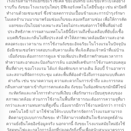
โรงแรมสามารถแยกขยะรีไซเคิล ขยะอินทรีย์ และขยะทั่วไปได้อย่าง
ราบรื่น ถังขยะโรงแรมรุ่นใหม่ๆ มีฟีเจอร์เทคโนโลยีขั้นสูง เช่น ฝาปิดที่
ทำงานด้วยเซนเซอร์ ซึ่งช่วยลดการปนเปื้อนข้ามและการบำรุงรักษา
โมเดลจำนวนมากมาพร้อมช่องเก็บขยะสองหรือสามช่อง เพื่อให้การคัด
แยกขยะเป็นไปอย่างเหมาะสมโดยไม่กระทบต่อการใช้พื้นที่อย่างมี
ประสิทธิภาพ การผสานเทคโนโลยีนี้ยังรวมถึงชั้นเคลือบที่ยับยั้งเชื้อ
แบคทีเรียและกลิ่นไม่พึงประสงค์ ทำให้สภาพแวดล้อมมีความสะอาด
ตลอดระยะเวลานาน การใช้งานถังขยะอัจฉริยะในโรงแรมในปัจจุบัน
ยังมีเซนเซอร์ตรวจสอบระดับความเต็ม ที่แจ้งเตือนเจ้าหน้าที่แม่บ้าน
เมื่อถังขยะต้องการการดูแล ช่วยเพิ่มประสิทธิภาพกำหนดเวลาการ
ทำความสะอาดและป้องกันการล้น แอปพลิเคชันการใช้งานครอบคลุม
พื้นที่ต่างๆ ของโรงแรม ได้แก่ ห้องพักแขก ทางเดิน ล็อบบี้ ร้านอาหาร
และสถานที่จัดการประชุม แต่ละพื้นที่ต้องคำนึงถึงการออกแบบที่แตก
ต่างกัน เช่น ขนาดความจุ ความสะดวกในการเข้าถึง และการกลม
กลืนทางสายตาเข้ากับการตกแต่งเดิม ถังขยะในห้องพักแขกมักมีดีไซน์
กะทัดรัดและกลไกการทำงานที่เงียบ เพื่อรักษาระเบียบสุขสงบของ
สภาพแวดล้อม ส่วนการใช้งานในพื้นที่สาธารณะต้องการความจุที่มา
กกว่าและความทนทานที่สูงขึ้น เนื่องจากมีการใช้งานหนักกว่า การนำ
เทคโนโลยี IoT มาใช้ช่วยให้ระบบบริหารจัดการโรงแรมสามารถ
ติดตามรูปแบบการเกิดขยะ ทำให้สามารถตัดสินใจเชิงกลยุทธ์ด้าน
ความยั่งยืนโดยอิงข้อมูลจริง นอกจากนี้ ถังขยะโรงแรมสมัยใหม่ยังใช้
วัสดุทนไฟและกลไกการล็อกที่ปลอดภัยยิ่งขึ้นเพื่อสนับสนุนมาตรการ