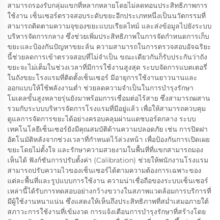
สามารถรองรับกลุ่มแขกที่หลากหลายโดยไม่ลดทอนประสิทธิภาพการ
ใช้งาน เซ็นเซอร์ตรวจสอบระดับขยะอีกประเภทหนึ่งเป็นนวัตกรรมที่
สามารถติดตามความจุของขยะแบบเรียลไทม์ และส่งข้อมูลไปยังระบบ
บริหารจัดการกลาง ซึ่งช่วยเพิ่มประสิทธิภาพในการจัดกำหนดการเก็บ
ขยะและป้องกันปัญหาขยะล้น ความสามารถในการตรวจสอบอัจฉริยะ
นี้ช่วยลดการเข้าตรวจสอบที่ไม่จำเป็น ขณะเดียวกันก็รับประกันว่าถัง
ขยะจะไม่เต็มในช่วงเวลาที่มีการใช้งานสูงสุด ระบบจัดการแบตเตอรี่
ในถังขยะโรงแรมที่ติดตั้งเซ็นเซอร์ มีอายุการใช้งานยาวนานและ
ออกแบบให้ใช้พลังงานต่ำ ช่วยลดความจำเป็นในการบำรุงรักษา
โมเดลขั้นสูงหลายรุ่นยังมาพร้อมการเชื่อมต่อไร้สาย ซึ่งสามารถผสาน
รวมกับระบบบริหารจัดการโรงแรมที่มีอยู่แล้ว เพื่อให้สามารถควบคุม
ดูแลการจัดการขยะได้อย่างครอบคลุมผ่านแดชบอร์ดกลาง ระบบ
เทคโนโลยีเซ็นเซอร์ยังมีคุณสมบัติด้านความปลอดภัย เช่น การปิดฝา
อัตโนมัติหลังจากช่วงเวลาที่กำหนดไว้ล่วงหน้า เพื่อป้องกันการเปิดเผย
ขยะโดยไม่ตั้งใจ และรักษาความสวยงามในพื้นที่ที่แขกสามารถมอง
เห็นได้ ฟังก์ชันการปรับตั้งค่า (Calibration) ช่วยให้พนักงานโรงแรม
สามารถปรับความไวของเซ็นเซอร์ได้ตามความต้องการเฉพาะของ
แต่ละพื้นที่และรูปแบบการใช้งาน ความน่าเชื่อถือของระบบเซ็นเซอร์
เหล่านี้ได้รับการทดสอบอย่างกว้างขวางในสภาพแวดล้อมการบริการที่
มีผู้ใช้งานหนาแน่น ซึ่งแสดงให้เห็นถึงประสิทธิภาพที่สม่ำเสมอภายใต้
สภาวะการใช้งานที่เข้มงวด การแจ้งเตือนการบำรุงรักษาที่สร้างโดย