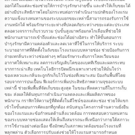
ออกได้ในแต่ละช่องช่วยให้การบำรุงรักษาง่ายขึ้น และทำให้เก็บขยะได้
อย่างมีประสิทธิภาพโดยไม่กระทบต่อการดำเนินงานปกติของโรงแรม
ความแข็งแรงทนทานของระบบแยกขยะเหล่านี้สามารถรองรับการใช้
งานหนักได้ พร้อมรักษาระยะห่างที่ปลอดภัยระหว่างขยะแต่ละประเภท
ตลอดวงจรการเก็บรวบรวม รุ่นขั้นสูงมาพร้อมกลไกเลื่อนที่ช่วยให้
พนักงานสามารถเข้าถึงแต่ละช่องได้อย่างอิสระ ทำให้ขั้นตอนการ
บำรุงรักษามีความคล่องตัวและลดเวลาที่ใช้ในการให้บริการ ระบบ
ระบายอากาศที่ติดตั้งในถังขยะโรงแรมแบบหลายช่อง ช่วยป้องกันการ
ถ่ายเทกลิ่นระหว่างช่องต่างๆ พร้อมรักษาระดับการไหลเวียนของ
อากาศให้เหมาะสม ลดการเจริญเติบโตของแบคทีเรียและผลกระทบ
จากการเน่าเสีย เทคโนโลยีการปิดผนึกเฉพาะทางช่วยให้มั่นใจว่า
ของเหลวและกลิ่นจะถูกกักเก็บไว้ในช่องที่เหมาะสม ป้องกันพื้นที่โดย
รอบจากการปนเปื้อน ฟีเจอร์การเพิ่มประสิทธิภาพความจุของระบบ
เหล่านี้ ช่วยเพิ่มพื้นที่จัดเก็บขยะสูงสุด ในขณะที่ลดความถี่ในการเก็บ
ขยะ ส่งผลให้ต้นทุนการดำเนินงานลดลงและเพิ่มผลิตภาพของ
พนักงาน กราฟิกให้ความรู้ที่ติดตั้งในดีไซน์ของแต่ละช่อง ช่วยให้แขก
เข้าใจขั้นตอนการคัดแยกที่ถูกต้อง สนับสนุนโครงการด้านความยั่งยืน
ของโรงแรมและข้อกำหนดด้านสิ่งแวดล้อม การทดสอบความทนทาน
ของระบบหลายช่องแสดงให้เห็นถึงสมรรถนะที่เหนือกว่าภายใต้สภาวะ
การใช้งานอย่างต่อเนื่อง ซึ่งมักพบในสภาพแวดล้อมของโรงแรมที่
พลุกพล่าน ตัวเลือกการปรับแต่งช่วยให้โรงแรมสามารถกำหนด