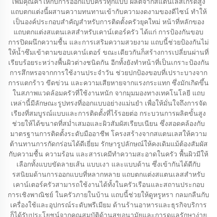
เพิ่มคุณค่าให้กับการออกแบบครัวทุกแบบ ผลิตจากสแตนเลสเกรดสูง
แถบตกแต่งนี้ผสานความทนทานเข้ากับความงดงามของดีไซน์ ทำให้
เป็นองค์ประกอบสำคัญสำหรับการติดตั้งครัวยุคใหม่ หน้าที่หลักของ
แถบตกแต่งสแตนเลสสำหรับเคาน์เตอร์ครัว ได้แก่ การป้องกันขอบ
การปิดผนึกความชื้น และการเสริมความสวยงาม แถบนี้ช่วยป้องกันไม่
ให้น้ำซึมเข้าตามขอบเคาน์เตอร์ ขณะเดียวกันก็สร้างการเปลี่ยนผ่านที่
เรียบร้อยระหว่างพื้นผิวต่างชนิดกัน อีกทั้งยังทำหน้าที่เป็นเกราะป้องกัน
การสึกหรอจากการใช้งานประจำวัน ช่วยปกป้องขอบที่เปราะบางจาก
การแตกร้าว ขีดข่วน และความเสียหายจากแรงกระแทก ซึ่งมักเกิดขึ้น
ในสภาพแวดล้อมครัวที่ใช้งานหนัก จากมุมมองทางเทคโนโลยี แถบ
เหล่านี้มีลักษณะรูปทรงที่ออกแบบอย่างแม่นยำ เพื่อให้มั่นใจถึงการจัด
เรียงที่สมบูรณ์แบบและการติดตั้งที่ไร้รอยต่อ กระบวนการผลิตขั้นสูง
ช่วยให้ได้ขนาดที่สม่ำเสมอและผิวสัมผัสเรียบเนียน ซึ่งสอดคล้องกับ
มาตรฐานการติดตั้งระดับมืออาชีพ โครงสร้างจากสแตนเลสให้ความ
ต้านทานการกัดกร่อนได้ดีเยี่ยม รักษารูปลักษณ์ให้คงเดิมแม้ต้องสัมผัส
กับความชื้น ความร้อน และสารเคมีทำความสะอาดในครัว พื้นผิวมีให้
เลือกทั้งแบบขัดลายเส้น แบบเงา และแบบด้าน ซึ่งเข้ากันได้ดีกับ
รสนิยมด้านการออกแบบที่หลากหลาย แถบตกแต่งสแตนเลสสำหรับ
เคาน์เตอร์ครัวสามารถใช้งานได้ทั้งในครัวเรือนและสถานประกอบ
การเชิงพาณิชย์ ในครัวภายในบ้าน แถบนี้ช่วยให้ดูหรูหรา กลมกลืนกับ
เครื่องใช้และอุปกรณ์ระดับพรีเมียม ด้านร้านอาหารและธุรกิจบริการ
ก็ได้รับประโยชน์จากคุณสมบัติด้านสุขอนามัยและการดูแลรักษาง่าย