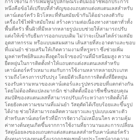
การใช้งาน การเพิ่มพูนรูปลักษณ์ระดับมืออาชีพอีกประการ
หนึ่งคือข้อได้เปรียบที่สำคัญของแถบตกแต่งสแตนเลสสำหรับ
เคาน์เตอร์ครัว ผิวโลหะที่ทันสมัยเข้ากันได้อย่างลงตัวกับ
เครื่องใช้ไฟฟ้าสมัยใหม่ สร้างความต่อเนื่องทางสายตาทั่วทั้ง
พื้นที่ครัว พื้นผิวที่มีหลากหลายรูปแบบช่วยให้สามารถปรับ
แต่งให้เข้ากับธีมการออกแบบเดิม ไม่ว่าจะเป็นสไตล์ร่วมสมัย
อุตสาหกรรม หรือแบบผสมผสาน เส้นสายที่สะอาดตาและขอบ
ที่แม่นยำ ช่วยเสริมให้เกิดความงามที่หรูหรา ซึ่งช่วยเพิ่ม
มูลค่าทรัพย์สินและดึงดูดใจเจ้าของบ้านที่มีรสนิยมสูง ความ
ยืดหยุ่นในการติดตั้งทำให้แถบตกแต่งสแตนเลสสำหรับ
เคาน์เตอร์ครัวเหมาะสมกับการใช้งานหลากหลายประเภท
รวมถึงโครงการปรับปรุง โดยมีตัวเลือกการติดตั้งที่ยืดหยุ่น
รองรับความหนาของเคาน์เตอร์และรูปทรงขอบที่แตกต่างกัน
โดยไม่ต้องดัดแปลงมากนัก ช่างติดตั้งมืออาชีพชื่นชอบคุณ
สมบัติของสแตนเลสที่สามารถปรับแก้ระหว่างการติดตั้งได้
โดยยังคงความขนานที่แม่นยำ วัสดุตัดได้เรียบร้อยและขึ้นรูป
ได้ง่าย ช่วยให้สามารถผลิตความยาวและรูปแบบเฉพาะตัว
สำหรับเคาน์เตอร์ครัวที่มีการจัดวางไม่เหมือนใคร ความคุ้ม
ค่าทางต้นทุนเกิดขึ้นจากการใช้งานที่ยาวนานและการเปลี่ยน
วัสดุน้อยลงของแถบตกแต่งสแตนเลสสำหรับเคาน์เตอร์ครัว
ต้นทุนการลงทุนครั้งแรกถูกชดเชยด้วยประโยชน์จากความ