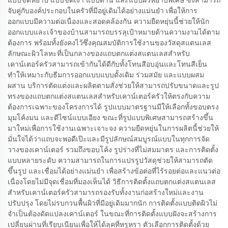
แบบขัดหยาบ แบบขัดเงา แบบด้าน และแบบผิวหยาบพิเศษ ซึ่งสามารถ
จับคู่กับองค์ประกอบในครัวที่มีอยู่เดิมได้อย่างแม่นยำ เพื่อให้การ
ออกแบบมีความต่อเนื่องและสอดคล้องกัน ความยืดหยุ่นนี้ช่วยให้นัก
ออกแบบและเจ้าของบ้านสามารถบรรลุเป้าหมายด้านความงามได้ตาม
ต้องการ พร้อมทั้งยังคงไว้ซึ่งคุณสมบัติการใช้งานของวัสดุสแตนเลส
ลักษณะผิวโลหะที่เป็นกลางของแถบตกแต่งสแตนเลสสำหรับ
เคาน์เตอร์ครัวสามารถเข้ากันได้ดีกับทั้งโทนสีอบอุ่นและโทนสีเย็น
ทำให้เหมาะกับธีมการออกแบบแบบดั้งเดิม ร่วมสมัย และแบบผสม
ผสาน บริการตัดแต่งและผลิตตามสั่งช่วยให้สามารถปรับขนาดและรูป
ทรงของแถบตกแต่งสแตนเลสสำหรับเคาน์เตอร์ครัวให้ตรงกับความ
ต้องการเฉพาะของโครงการได้ รูปแบบมาตรฐานมีให้เลือกทั้งขอบตรง
มุมโค้งมน และดีไซน์แบบเอียง ขณะที่รูปแบบพิเศษสามารถสร้างขึ้น
มาใหม่เพื่อการใช้งานเฉพาะเจาะจง ความยืดหยุ่นในการผลิตนี้ช่วยให้
มั่นใจได้ว่าแถบจะพอดีเป๊ะและมีรูปลักษณ์สมบูรณ์แบบในทุกการจัด
วางของเคาน์เตอร์ รวมถึงขอบโค้ง รูปร่างที่ไม่สมมาตร และการติดตั้ง
แบบหลายระดับ ความสามารถในการแปรรูปวัสดุช่วยให้สามารถตัด
ขึ้นรูป และเชื่อมได้อย่างแม่นยำ เพื่อสร้างข้อต่อที่ไร้รอยต่อและแนวต่อ
เนื่องโดยไม่มีจุดเชื่อมที่มองเห็นได้ วิธีการติดตั้งแถบตกแต่งสแตนเลส
สำหรับเคาน์เตอร์ครัวสามารถรองรับทั้งงานก่อสร้างใหม่และงาน
ปรับปรุง โดยไม่รบกวนพื้นผิวที่มีอยู่เดิมมากนัก การติดตั้งแบบติดผิวไม่
จำเป็นต้องดัดแปลงเคาน์เตอร์ ในขณะที่การติดตั้งแบบฝังจะสร้างการ
เปลี่ยนผ่านที่เรียบเนียนเพื่อให้ได้ลุคที่หรูหรา ตัวเลือกการติดตั้งด้วย