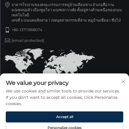
อาคารโรงงานของคณะกรรมการหมู่บ้านเทียนชาง อำเภอสือวาน
มณฑลบ่อลัว เมืองหูยโจว มณฑลกวางตุ้ง ตั้งอยู่ทางด้านเหนือของถนน
เทคโนโลยี
เลขที่ 6 ถนนตงเฟิงสาย 1 เขตอุตสาหกรรมที่สาม หมู่บ้านเซี่ยฉา ซือไป่
+86-13711968074
[email protected]
We value your privacy
We use cookies and similar tools to provide our services.
If you don't want to accept all cookies, click Personalize
cookies.
ลิขสิทธิ์ © 2025 บริษัท กวางตุ้งซินเจ๋อหยาง ผลิตภัณฑ์โลหะ
จำกัด สงวนลิขสิทธิ์ทั้งหมด —
นโยบายความเป็นส่วนตัว
Accept all
Personalize cookies