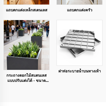
แถบตกแต่งเหล็กสเตนเลส
แถบตกแต่งครัว
ฝาท่อระบายน้ำบนทางเท้า
กระถางดอกไม้สแตนเลส
แบบปรับแต่งได้ - ขนาด
ใหญ่ สำหรับตกแต่งภูมิทัศน์
ในเขตเทศบาลหรือเชิง
พาณิชย์