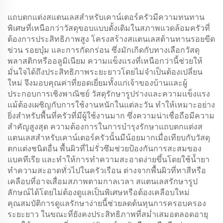
แถบตกแต่งสแตนเลสสำหรับเคาน์เตอร์ครัวมีความทนทาน
พิเศษที่เหนือกว่าวัสดุขอบแบบดั้งเดิมในสภาพแวดล้อมครัวที่
ต้องการประสิทธิภาพสูง โครงสร้างสแตนเลสต้านทานรอยขีด
ข่วน รอยบุ๋ม และการกัดกร่อน ซึ่งมักเกิดกับทางเลือกวัสดุ
พลาสติกหรืออลูมิเนียม ความแข็งแรงที่เหนือกว่านี้ช่วยให้
มั่นใจได้ถึงประสิทธิภาพระยะยาวโดยไม่จำเป็นต้องเปลี่ยน
ใหม่ จึงมอบคุณค่าที่ยอดเยี่ยมทั้งแก่เจ้าของบ้านและผู้
ประกอบการเชิงพาณิชย์ วัสดุรักษารูปร่างและความแข็งแรง
แม้ต้องเผชิญกับการใช้งานหนักในแต่ละวัน ทำให้เหมาะอย่าง
ยิ่งสำหรับพื้นที่ครัวที่มีผู้ใช้งานมาก ซึ่งความน่าเชื่อถือมีความ
สำคัญสูงสุด ความต้องการในการบำรุงรักษาแถบตกแต่งส
แตนเลสสำหรับเคาน์เตอร์ครัวนั้นมีน้อยมากเมื่อเทียบกับวัสดุ
ตกแต่งชนิดอื่น พื้นผิวที่ไม่รั่วซึมช่วยป้องกันการสะสมของ
แบคทีเรีย และทำให้การทำความสะอาดง่ายขึ้นโดยใช้น้ำยา
ทำความสะอาดทั่วไปในครัวเรือน ต่างจากพื้นผิวที่ทาสีหรือ
เคลือบที่อาจเสื่อมสภาพตามกาลเวลา สแตนเลสรักษารูป
ลักษณ์ได้โดยไม่ต้องดูแลเป็นพิเศษหรือต้องเคลือบใหม่
คุณสมบัติการดูแลรักษาง่ายนี้ช่วยลดต้นทุนการครอบครอง
ระยะยาว ในขณะที่ยังคงประสิทธิภาพที่สม่ำเสมอตลอดอายุ