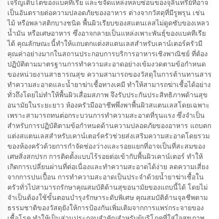
เจริญเติบโตของแบคทีเรีย และขจัดแหล่งหลบซ่อนของจุลินทรีย์ที่อาจ
เป็นอันตรายต่อความปลอดภัยของอาหาร ต่างจากวัสดุที่มีรูพรุน เช่น
ไม้ หรือพลาสติกบางชนิด พื้นผิวเรียบของสแตนเลสไม่ดูดซับของเหลว
น้ำมัน หรือเศษอาหาร ซึ่งอาจกลายเป็นแหล่งเพาะพันธุ์ของแบคทีเรีย
ได้ คุณลักษณะนี้ทำให้แถบตกแต่งสแตนเลสสำหรับเคาน์เตอร์ครัวมี
คุณค่าอย่างมากในสถานประกอบการบริการอาหารเชิงพาณิชย์ ที่ต้อง
ปฏิบัติตามมาตรฐานการทำความสะอาดอย่างเข้มงวดตามข้อกำหนด
ของหน่วยงานสาธารณสุข ความสามารถของวัสดุในการต้านทานสาร
ทำความสะอาดและน้ำยาฆ่าเชื้อทางเคมี ทำให้สามารถฆ่าเชื้อได้อย่าง
ทั่วถึงโดยไม่ทำให้พื้นผิวเสื่อมสภาพ จึงรับประกันประสิทธิภาพด้านสุข
อนามัยในระยะยาว ห้องครัวมืออาชีพพึ่งพาพื้นผิวสแตนเลสโดยเฉพาะ
เพราะสามารถทนต่อกระบวนการทำความสะอาดที่รุนแรง ซึ่งจำเป็น
สำหรับการปฏิบัติตามข้อกำหนดด้านความปลอดภัยของอาหาร แถบตก
แต่งสแตนเลสสำหรับเคาน์เตอร์ครัวช่วยส่งเสริมความสะอาดโดยรวม
ของห้องครัวด้วยการกำจัดช่องว่างและรอยแยกที่อาจเป็นที่สะสมของ
เศษสิ่งสกปรก การติดตั้งแบบไร้รอยต่อเข้ากับพื้นผิวเคาน์เตอร์ ทำให้
เกิดการเปลี่ยนผ่านที่ต่อเนื่องและทำความสะอาดได้ง่าย ลดความเสี่ยง
จากการปนเปื้อน การทำความสะอาดเป็นประจำด้วยน้ำยาฆ่าเชื้อใน
ครัวทั่วไปสามารถรักษาคุณสมบัติด้านสุขอนามัยของแถบนี้ได้ โดยไม่
จำเป็นต้องใช้ขั้นตอนบำรุงรักษาระดับพิเศษ คุณสมบัติต้านจุลชีพตาม
ธรรมชาติของวัสดุยังให้การป้องกันเพิ่มเติมจากการแพร่กระจายของ
เชื้อโรค ทำให้เป็นส่วนประกอบสำคัญสำหรับผู้บริโภคที่ใส่ใจสุขภาพ