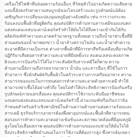
เครื่องใช้ไฟฟ้าที่ปล่อยความร้อนอื่นๆ ที่วัสดุทั่วไปอาจเกิดความเสียหาย
แถบนี้ยังคงรักษาความสมบูรณ์ของโครงสร้างและรูปลักษณ์แม้ต้อง
เผชิญกับการเปลี่ยนแปลงอุณหภูมิอย่างฉับพลัน เช่น การวางกระทะ
ร้อนลงบนพื้นผิวที่อยู่ติดกัน คุณสมบัติการต้านทานสารเคมีของแถบตก
แต่งสแตนเลสบนเคาน์เตอร์ครัวทำให้มั่นใจได้ถึงความเข้ากันได้กับ
ผลิตภัณฑ์ทำความสะอาดครัวมาตรฐานทั้งหมด รวมถึงน้ำยาฆ่าเชื้อที่มี
ส่วนผสมของน้ำยาฟอกขาว น้ำยาล้างคราบไขมัน และน้ำยาทำความ
สะอาดที่มีความเป็นกรด ต่างจากพื้นผิวที่มีการทาสีหรือเคลือบที่อาจเกิด
ปฏิกิริยาเสียต่อสารทำความสะอาดที่มีฤทธิ์แรง สแตนเลสจะคงสภาพ
ผิวและการป้องกันไว้ได้ไม่ว่าจะสัมผัสกับสารเคมีใดก็ตาม ความ
ต้านทานนี้ยังรวมถึงกรดจากอาหาร น้ำมัน และสารอื่นๆ ที่ใช้ในการ
ทำอาหาร ซึ่งมักสัมผัสกับพื้นผิวในครัวระหว่างการเตรียมอาหาร ความ
สามารถของแถบในการทนต่อการทำความสะอาดด้วยสารเคมี ทำให้
สามารถฆ่าเชื้อได้อย่างทั่วถึง โดยไม่ทำให้ประสิทธิภาพการป้องกันหรือ
รูปลักษณ์ภายนอกเสื่อมลง คุณสมบัติการใช้งานระดับมืออาชีพของ
แถบตกแต่งสแตนเลสบนเคาน์เตอร์ครัวนี้ ผ่านเกณฑ์หรือเกินกว่าข้อ
กำหนดสำหรับครัวเชิงพาณิชย์ในด้านความต้านทานต่อความร้อนและ
สารเคมี ธุรกิจบริการอาหารต้องพึ่งพาอุปกรณ์และพื้นผิวที่สามารถทน
ต่อรอบการทำความสะอาดอย่างเข้มข้นและสภาพแวดล้อมที่มีอุณหภูมิ
สูงโดยไม่เสื่อมสภาพ คุณสมบัติการต้านทานของแถบช่วยให้มั่นใจได้
ถึงประสิทธิภาพที่สม่ำเสมอในการใช้งานที่ต้องการสูง ซึ่งหากล้มเหลว