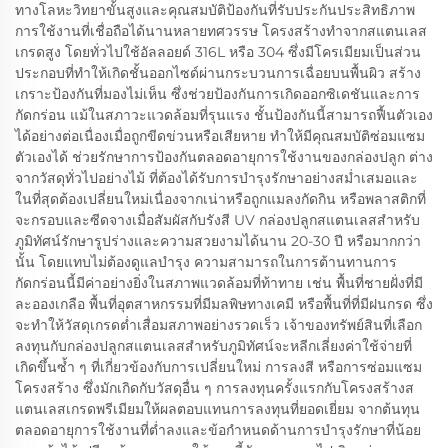
ทางโลหะวิทยาขั้นสูงและคุณสมบัติป้องกันที่รับประกันประสิทธิภาพ
การใช้งานที่เชื่อถือได้นานหลายทศวรรษ โครงสร้างทำจากสแตนเลส
เกรดสูง โดยทั่วไปใช้อัลลอยด์ 316L หรือ 304 ซึ่งมีโครเมียมเป็นส่วน
ประกอบที่ทำให้เกิดชั้นออกไซด์ผ่านกระบวนการเฉื่อยบนพื้นผิว สร้าง
เกราะป้องกันที่มองไม่เห็น ซึ่งช่วยป้องกันการเกิดออกซิเดชันและการ
กัดกร่อน แม้ในสภาวะแวดล้อมที่รุนแรง ชั้นป้องกันนี้สามารถฟื้นตัวเอง
ได้อย่างต่อเนื่องเมื่อถูกขีดข่วนหรือเสียหาย ทำให้มีคุณสมบัติซ่อมแซม
ตัวเองได้ ช่วยรักษาการป้องกันตลอดอายุการใช้งานของกล่องปลูก ต่าง
จากวัสดุทั่วไปอย่างไม้ ที่ต้องได้รับการบำรุงรักษาอย่างสม่ำเสมอและ
ในที่สุดต้องเปลี่ยนใหม่เนื่องจากเน่าหรือถูกแมลงกัดกิน หรือพลาสติกที่
จะกรอบและซีดจางเมื่อสัมผัสกับรังสี UV กล่องปลูกสแตนเลสสำหรับ
ภูมิทัศน์รักษารูปร่างและความสวยงามได้นาน 20-30 ปี หรือมากกว่า
นั้น โดยแทบไม่ต้องดูแลบำรุง ความสามารถในการต้านทานการ
กัดกร่อนนี้มีค่าอย่างยิ่งในสภาพแวดล้อมที่ท้าทาย เช่น พื้นที่ชายฝั่งที่มี
ละอองเกลือ พื้นที่อุตสาหกรรมที่มีมลพิษทางเคมี หรือพื้นที่ที่มีฝนกรด ซึ่ง
จะทำให้วัสดุเกรดต่ำเสื่อมสภาพอย่างรวดเร็ว เจ้าของทรัพย์สินที่เลือก
ลงทุนกับกล่องปลูกสแตนเลสสำหรับภูมิทัศน์จะหลีกเลี่ยงค่าใช้จ่ายที่
เกิดขึ้นซ้ำ ๆ ที่เกี่ยวข้องกับการเปลี่ยนใหม่ การลงสี หรือการซ่อมแซม
โครงสร้าง ซึ่งมักเกิดกับวัสดุอื่น ๆ การลงทุนครั้งแรกกับโครงสร้างส
แตนเลสเกรดพรีเมียมให้ผลตอบแทนการลงทุนที่ยอดเยี่ยม จากต้นทุน
ตลอดอายุการใช้งานที่ต่ำลงและข้อกำหนดด้านการบำรุงรักษาที่น้อย