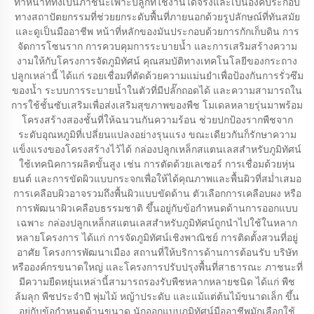
ทำหน้าที่ทั้งเป็นภาชนะเพาะปลูกที่ใช้งานได้จริงและเป็นองค์ประกอบ
ทางสถาปัตยกรรมที่ช่วยยกระดับพื้นที่ภายนอกด้วยรูปลักษณ์ที่ทันสมัย
และดูเป็นมืออาชีพ หน้าที่หลักของมันประกอบด้วยการกักเก็บดิน การ
จัดการโซนราก การควบคุมการระบายน้ำ และการเสริมสร้างความ
งามให้กับโครงการจัดภูมิทัศน์ คุณสมบัติทางเทคโนโลยีของกระถาง
ปลูกเหล่านี้ ได้แก่ รอยเชื่อมที่ตัดด้วยความแม่นยำเพื่อป้องกันการรั่วซึม
ของน้ำ ระบบการระบายน้ำในตัวที่มีปลั๊กถอดได้ และความสามารถใน
การใช้ชั้นซับเสริมเพื่อส่งเสริมสุขภาพของพืช โมเดลหลายรุ่นมาพร้อม
โครงสร้างสองชั้นที่ให้ฉนวนกันความร้อน ช่วยปกป้องรากพืชจาก
ระดับอุณหภูมิที่เปลี่ยนแปลงอย่างรุนแรง ขณะเดียวกันก็รักษาความ
แข็งแรงของโครงสร้างไว้ได้ กล่องปลูกเหล็กสแตนเลสสำหรับภูมิทัศน์
ใช้เทคนิคการผลิตขั้นสูง เช่น การตัดด้วยเลเซอร์ การเชื่อมด้วยหุ่น
ยนต์ และการขัดผิวแบบกระจกเพื่อให้ได้คุณภาพและพื้นผิวที่สม่ำเสมอ
การเคลือบผิวอาจรวมถึงพื้นผิวแบบขัดด้าน ตัวเลือกการเคลือบผง หรือ
การพัฒนาผิวเคลือบธรรมชาติ ขึ้นอยู่กับข้อกำหนดด้านการออกแบบ
เฉพาะ กล่องปลูกเหล็กสแตนเลสสำหรับภูมิทัศน์ถูกนำไปใช้ในหลาก
หลายโครงการ ได้แก่ การจัดภูมิทัศน์เชิงพาณิชย์ การติดตั้งสวนที่อยู่
อาศัย โครงการพัฒนาเมือง สถานที่ให้บริการด้านการต้อนรับ บริษัท
หรือองค์กรขนาดใหญ่ และโครงการปรับปรุงพื้นที่สาธารณะ ภาชนะที่
มีความยืดหยุ่นเหล่านี้สามารถรองรับพืชหลากหลายชนิด ได้แก่ พืช
ล้มลุก พืชประจำปี พุ่มไม้ หญ้าประดับ และแม้แต่ต้นไม้ขนาดเล็ก ขึ้น
อยู่กับข้อกำหนดด้านขนาด นักออกแบบภูมิทัศน์มืออาชีพมักเลือกใช้