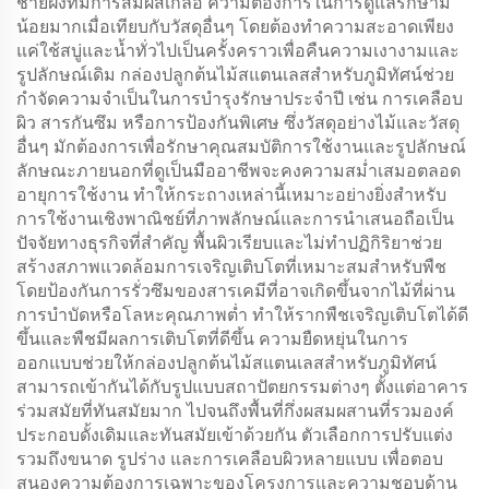
ชายฝั่งที่มีการสัมผัสเกลือ ความต้องการในการดูแลรักษามี
น้อยมากเมื่อเทียบกับวัสดุอื่นๆ โดยต้องทำความสะอาดเพียง
แค่ใช้สบู่และน้ำทั่วไปเป็นครั้งคราวเพื่อคืนความเงางามและ
รูปลักษณ์เดิม กล่องปลูกต้นไม้สแตนเลสสำหรับภูมิทัศน์ช่วย
กำจัดความจำเป็นในการบำรุงรักษาประจำปี เช่น การเคลือบ
ผิว สารกันซึม หรือการป้องกันพิเศษ ซึ่งวัสดุอย่างไม้และวัสดุ
อื่นๆ มักต้องการเพื่อรักษาคุณสมบัติการใช้งานและรูปลักษณ์
ลักษณะภายนอกที่ดูเป็นมืออาชีพจะคงความสม่ำเสมอตลอด
อายุการใช้งาน ทำให้กระถางเหล่านี้เหมาะอย่างยิ่งสำหรับ
การใช้งานเชิงพาณิชย์ที่ภาพลักษณ์และการนำเสนอถือเป็น
ปัจจัยทางธุรกิจที่สำคัญ พื้นผิวเรียบและไม่ทำปฏิกิริยาช่วย
สร้างสภาพแวดล้อมการเจริญเติบโตที่เหมาะสมสำหรับพืช
โดยป้องกันการรั่วซึมของสารเคมีที่อาจเกิดขึ้นจากไม้ที่ผ่าน
การบำบัดหรือโลหะคุณภาพต่ำ ทำให้รากพืชเจริญเติบโตได้ดี
ขึ้นและพืชมีผลการเติบโตที่ดีขึ้น ความยืดหยุ่นในการ
ออกแบบช่วยให้กล่องปลูกต้นไม้สแตนเลสสำหรับภูมิทัศน์
สามารถเข้ากันได้กับรูปแบบสถาปัตยกรรมต่างๆ ตั้งแต่อาคาร
ร่วมสมัยที่ทันสมัยมาก ไปจนถึงพื้นที่กึ่งผสมผสานที่รวมองค์
ประกอบดั้งเดิมและทันสมัยเข้าด้วยกัน ตัวเลือกการปรับแต่ง
รวมถึงขนาด รูปร่าง และการเคลือบผิวหลายแบบ เพื่อตอบ
สนองความต้องการเฉพาะของโครงการและความชอบด้าน