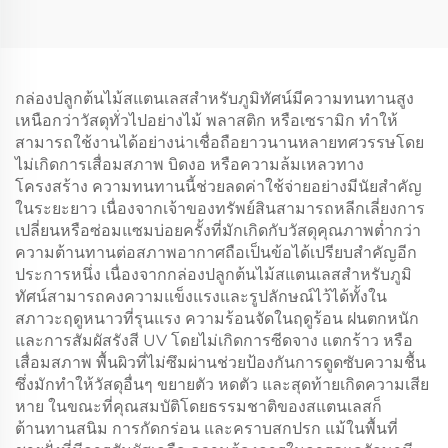
ในเขตเทศบาลหรือเชิง
พาณิชย์
กล่องปลูกต้นไม้สแตนเลสสำหรับภูมิทัศน์มีความทนทานสูง
เหนือกว่าวัสดุทั่วไปอย่างไม้ พลาสติก หรือเซรามิก ทำให้
สามารถใช้งานได้อย่างน่าเชื่อถือยาวนานหลายทศวรรษโดย
ไม่เกิดการเสื่อมสภาพ บิดงอ หรือความล้มเหลวทาง
โครงสร้าง ความทนทานนี้ช่วยลดค่าใช้จ่ายอย่างมีนัยสำคัญ
ในระยะยาว เนื่องจากเจ้าของทรัพย์สินสามารถหลีกเลี่ยงการ
เปลี่ยนหรือซ่อมแซมบ่อยครั้งที่มักเกิดกับวัสดุคุณภาพต่ำกว่า
ความต้านทานต่อสภาพอากาศถือเป็นข้อได้เปรียบสำคัญอีก
ประการหนึ่ง เนื่องจากกล่องปลูกต้นไม้สแตนเลสสำหรับภูมิ
ทัศน์สามารถคงความแข็งแรงและรูปลักษณ์ไว้ได้ทั้งใน
สภาวะฤดูหนาวที่รุนแรง ความร้อนจัดในฤดูร้อน ฝนตกหนัก
และการสัมผัสรังสี UV โดยไม่เกิดการซีดจาง แตกร้าว หรือ
เสื่อมสภาพ พื้นผิวที่ไม่ซึมผ่านช่วยป้องกันการดูดซับความชื้น
ซึ่งมักทำให้วัสดุอื่นๆ ขยายตัว หดตัว และสุดท้ายเกิดความเสีย
หาย ในขณะที่คุณสมบัติโดยธรรมชาติของสแตนเลสก็
ต้านทานสนิม การกัดกร่อน และคราบสกปรก แม้ในพื้นที่