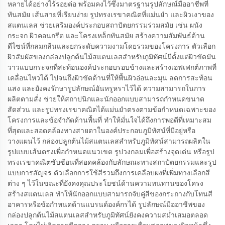
หลายได้อย่างไร้รอยต่อ พร้อมคงไว้ซึ่งมาตรฐานรูปลักษณ์มืออาชีพที่
ทันสมัย เส้นสายที่เรียบง่าย รูปทรงเรขาคณิตที่แม่นยำ และผิวเงาของ
สแตนเลส ช่วยเสริมองค์ประกอบสถาปัตยกรรมร่วมสมัย เช่น ผนัง
กระจก ผิวคอนกรีต และโครงเหล็กทันสมัย สร้างความสัมพันธ์ด้าน
ดีไซน์ที่กลมกลืนและยกระดับความงามโดยรวมของโครงการ ตัวเลือก
ผิวสัมผัสของกล่องปลูกต้นไม้สแตนเลสสำหรับภูมิทัศน์มีตั้งแต่ผิวขัดมัน
วาวแบบกระจกที่สะท้อนองค์ประกอบรอบข้างและสร้างเอฟเฟกต์ภาพที่
เคลื่อนไหวได้ ไปจนถึงผิวขัดด้านที่ให้พื้นผิวอ่อนละมุน ลดการสะท้อน
แสง และยังคงรักษารูปลักษณ์อันหรูหราไว้ได้ ความสามารถในการ
ผลิตตามสั่ง ช่วยให้สถาปนิกและนักออกแบบสามารถกำหนดขนาด
สัดส่วน และรูปทรงเรขาคณิตได้แม่นยำตรงตามข้อกำหนดเฉพาะของ
โครงการและข้อจำกัดด้านพื้นที่ ทำให้มั่นใจได้ถึงการพอดีที่เหมาะสม
ที่สุดและสอดคล้องทางสายตาในองค์ประกอบภูมิทัศน์ที่มีอยู่หรือ
วางแผนไว้ กล่องปลูกต้นไม้สแตนเลสสำหรับภูมิทัศน์สามารถผลิตใน
รูปแบบเส้นตรงเพื่อกำหนดแนวเขต รูปวงกลมเพื่อสร้างจุดเด่น หรือรูป
ทรงเรขาคณิตซับซ้อนที่สอดคล้องกับลักษณะทางสถาปัตยกรรมและรูป
แบบการสัญจร ตัวเลือกการใช้สีรวมถึงการเคลือบผงที่เพิ่มทางเลือกสี
ต่าง ๆ ไว้ในขณะที่ยังคงคุณประโยชน์ด้านความทนทานของโครง
สร้างสแตนเลส ทำให้นักออกแบบสามารถจับคู่สีของกระถางกับโทนสี
อาคารหรือข้อกำหนดด้านแบรนด์องค์กรได้ รูปลักษณ์มืออาชีพของ
กล่องปลูกต้นไม้สแตนเลสสำหรับภูมิทัศน์ยังคงความสม่ำเสมอตลอด