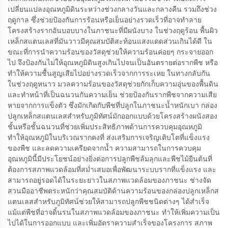
เปลี่ยนแปลงอุณหภูมิดินระหว่างช่วงกลางวันและกลางคืน รวมถึงช่วง
ฤดูกาล ซึ่งช่วยป้องกันการร้อนหรือเย็นอย่างรวดเร็วที่อาจทำลาย
โครงสร้างรากอันบอบบางในภาชนะที่มีผนังบาง ในช่วงฤดูร้อน พื้นผิว
เหล็กสแตนเลสที่มันวาวมีคุณสมบัติสะท้อนแสงแดดส่วนเกินได้ดี ใน
ขณะที่การนำความร้อนของวัสดุช่วยให้ความร้อนค่อยๆ กระจายออก
ไป จึงป้องกันไม่ให้อุณหภูมิดินสูงเกินไปจนเป็นอันตรายต่อรากพืช หรือ
ทำให้ความชื้นสูญเสียไปอย่างรวดเร็วจากการระเหย ในทางกลับกัน
ในช่วงฤดูหนาว มวลความร้อนของวัสดุช่วยกักเก็บความอุ่นของพื้นดิน
และทำหน้าที่เป็นฉนวนกันความเย็น ช่วยป้องกันรากพืชจากความเสีย
หายจากการแข็งตัว ซึ่งมักเกิดกับพืชที่ปลูกในภาชนะน้ำหนักเบา กล่อง
ปลูกเหล็กสแตนเลสสำหรับภูมิทัศน์มักออกแบบด้วยโครงสร้างผนังสอง
ชั้นหรือชั้นฉนวนที่ช่วยเพิ่มประสิทธิภาพด้านการควบคุมอุณหภูมิ
ทำให้อุณหภูมิในบริเวณรากคงที่ ส่งเสริมการเจริญเติบโตที่แข็งแรง
ของพืช และลดความเครียดจากน้ำ ความสามารถในการควบคุม
อุณหภูมินี้มีประโยชน์อย่างยิ่งต่อการปลูกพืชล้มลุกและพืชไม้ยืนต้นที่
ต้องการสภาพแวดล้อมที่สม่ำเสมอเพื่อพัฒนาระบบรากที่แข็งแรง และ
สามารถอยู่รอดได้ในระยะยาวในสภาพแวดล้อมของภาชนะ ช่างจัด
สวนมืออาชีพตระหนักว่าคุณสมบัติด้านความร้อนของกล่องปลูกเหล็กส
แตนเลสสำหรับภูมิทัศน์ช่วยให้สามารถปลูกพืชชนิดต่างๆ ได้สำเร็จ
แม้แต่พืชที่อาจดิ้นรนในสภาพแวดล้อมของภาชนะ ทำให้เพิ่มความเป็น
ไปได้ในการออกแบบ และเพิ่มอัตราความสำเร็จของโครงการ สภาพ