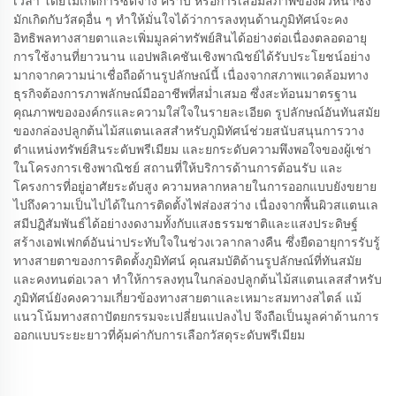
เวลา โดยไม่เกิดการซีดจาง คราบ หรือการเสื่อมสภาพของผิวหน้าซึ่ง
มักเกิดกับวัสดุอื่น ๆ ทำให้มั่นใจได้ว่าการลงทุนด้านภูมิทัศน์จะคง
อิทธิพลทางสายตาและเพิ่มมูลค่าทรัพย์สินได้อย่างต่อเนื่องตลอดอายุ
การใช้งานที่ยาวนาน แอปพลิเคชันเชิงพาณิชย์ได้รับประโยชน์อย่าง
มากจากความน่าเชื่อถือด้านรูปลักษณ์นี้ เนื่องจากสภาพแวดล้อมทาง
ธุรกิจต้องการภาพลักษณ์มืออาชีพที่สม่ำเสมอ ซึ่งสะท้อนมาตรฐาน
คุณภาพขององค์กรและความใส่ใจในรายละเอียด รูปลักษณ์อันทันสมัย
ของกล่องปลูกต้นไม้สแตนเลสสำหรับภูมิทัศน์ช่วยสนับสนุนการวาง
ตำแหน่งทรัพย์สินระดับพรีเมียม และยกระดับความพึงพอใจของผู้เช่า
ในโครงการเชิงพาณิชย์ สถานที่ให้บริการด้านการต้อนรับ และ
โครงการที่อยู่อาศัยระดับสูง ความหลากหลายในการออกแบบยังขยาย
ไปถึงความเป็นไปได้ในการติดตั้งไฟส่องสว่าง เนื่องจากพื้นผิวสแตนเล
สมีปฏิสัมพันธ์ได้อย่างงดงามทั้งกับแสงธรรมชาติและแสงประดิษฐ์
สร้างเอฟเฟกต์อันน่าประทับใจในช่วงเวลากลางคืน ซึ่งยืดอายุการรับรู้
ทางสายตาของการติดตั้งภูมิทัศน์ คุณสมบัติด้านรูปลักษณ์ที่ทันสมัย
และคงทนต่อเวลา ทำให้การลงทุนในกล่องปลูกต้นไม้สแตนเลสสำหรับ
ภูมิทัศน์ยังคงความเกี่ยวข้องทางสายตาและเหมาะสมทางสไตล์ แม้
แนวโน้มทางสถาปัตยกรรมจะเปลี่ยนแปลงไป จึงถือเป็นมูลค่าด้านการ
ออกแบบระยะยาวที่คุ้มค่ากับการเลือกวัสดุระดับพรีเมียม