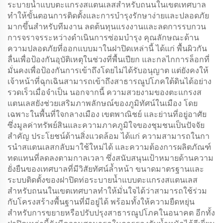
ระบายน้ำแบบตะแกรงสแตนเลสสำหรับถนนในเขตเทศบาล
ทำให้ขั้นตอนการติดตั้งและการบำรุงรักษาง่ายและปลอดภัย
มากขึ้นสำหรับทีมงาน ลดต้นทุนแรงงานและลดการรบกวน
การจราจรระหว่างดำเนินการซ่อมบำรุง คุณลักษณะด้าน
ความปลอดภัยที่ออกแบบมาในฝาปิดเหล่านี้ ได้แก่ พื้นผิวกัน
ลื่นเพื่อป้องกันอุบัติเหตุในช่วงที่พื้นเปียก และกลไกการล็อกที่
มั่นคงเพื่อป้องกันการเข้าถึงโดยไม่ได้รับอนุญาต แต่ยังคงให้
เจ้าหน้าที่ฉุกเฉินสามารถเข้าถึงสาธารณูปโภคใต้ดินได้อย่าง
รวดเร็วเมื่อจำเป็น นอกจากนี้ ความสวยงามของตะแกรงส
แตนเลสยังช่วยเสริมภาพลักษณ์ของภูมิทัศน์ในเมือง โดย
เฉพาะในพื้นที่ใจกลางเมือง เขตพาณิชย์ และย่านที่อยู่อาศัย
ซึ่งมูลค่าทรัพย์สินและความภาคภูมิใจของชุมชนเป็นปัจจัย
สำคัญ ประโยชน์ด้านสิ่งแวดล้อม ได้แก่ ความสามารถในกา
รนำสแตนเลสกลับมาใช้ใหม่ได้ และความต้องการผลิตภัณฑ์
ทดแทนที่ลดลงตามกาลเวลา ซึ่งสนับสนุนเป้าหมายด้านความ
ยั่งยืนของเทศบาลที่มีวิสัยทัศน์ล้ำหน้า ขนาดมาตรฐานและ
ระบบติดตั้งของฝาปิดท่อระบายน้ำแบบตะแกรงสแตนเลส
สำหรับถนนในเขตเทศบาลทำให้มั่นใจได้ว่าสามารถใช้ร่วม
กับโครงสร้างพื้นฐานที่มีอยู่ได้ พร้อมทั้งให้ความยืดหยุ่น
สำหรับการขยายหรือปรับปรุงสาธารณูปโภคในอนาคต อีกทั้ง