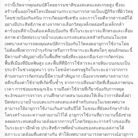
กว่านี้เกิดจากคุณสมบัติโดยธรรมชาติของสแตนเลสเกรดสูง ซึ่งจะ
สร้างชั้นออกไซด์โครเมียมผ่านกระบวนการกลายเป็นปฏิกิริยาที่ผิววัสดุ
โดยช่วยป้องกันสนิม การเกิดออกซิเดชัน และการโจมตีจากสารเคมีได้
อย่างมีประสิทธิภาพ ต่างจากทางเลือกวัสดุเหล็กหล่อหรือเหล็กกล้า
คาร์บอนที่จำเป็นต้องเคลือบป้องกัน ซึ่งในระยะยาวจะสึกหรอและเสื่อม
สภาพ ฝาปิดท่อระบายน้ำแบบตะแกรงสแตนเลสสำหรับถนนในเขต
เทศบาลสามารถคงคุณสมบัติการป้องกันไว้ตลอดอายุการใช้งานโดย
ไม่ต้องพึ่งพาการบำรุงรักษาหรือการรักษาระยะพิเศษใดๆ คุณลักษณะนี้
มีความสำคัญอย่างยิ่งในพื้นที่ชายฝั่งที่ละอองเกลือเร่งการกัดกร่อน
พื้นที่เมืองที่มีมลพิษสูง และพื้นที่ที่มีการใช้สารละลายหิมะบนถนนเป็น
ประจำในช่วงฤดูหนาว ประโยชน์ทางเศรษฐกิจในระยะยาวจากการ
ต้านทานการกัดกร่อนนี้มีความสำคัญมาก เนื่องจากเทศบาลสามารถ
หลีกเลี่ยงค่าใช้จ่ายที่เกิดขึ้นซ้ำๆ จากการเปลี่ยนฝาปิดที่เสื่อมสภาพก่อน
เวลา การซ่อมแซมฉุกเฉิน รวมถึงค่าใช้จ่ายที่เกี่ยวข้องกับการหยุด
ชะงักของการจราจร งานศึกษาภาคสนามแสดงให้เห็นว่าการติดตั้งฝา
ปิดท่อระบายน้ำแบบตะแกรงสแตนเลสสำหรับถนนในเขตเทศบาล
สามารถให้อายุการใช้งานเกินสามสิบปีได้ ในขณะที่ยังคงรักษากำลัง
โครงสร้างและความสวยงามไว้ได้ อายุการใช้งานที่ยาวนานนี้ยังช่วย
ลดผลกระทบต่อสิ่งแวดล้อมจากการบริโภควัสดุและการสร้างของเสีย
ในระยะยาวอีกด้วย ประสิทธิภาพที่สม่ำเสมอของสแตนเลสภายใต้
สภาวะแวดล้อมที่แตกต่างกัน ทำให้เทศบาลสามารถคาดการณ์อายุการ