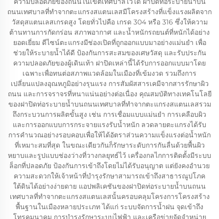
ความปลอดภัยของถนนในเขตเทศบาลไว้ได้ ฝาปิดท่อระบายน้ำบน
ถนนเทศบาลที่ทำจากตะแกรงสแตนเลสมีโครงสร้างที่แข็งแรงผลิตจาก
วัสดุสแตนเลสเกรดสูง โดยทั่วไปคือ เกรด 304 หรือ 316 ซึ่งให้ความ
ต้านทานการกัดกร่อน สภาพอากาศ และน้ำหนักรถยนต์ที่หนักได้อย่าง
ยอดเยี่ยม ดีไซน์ตะแกรงมีช่องเปิดที่ถูกออกแบบมาอย่างแม่นยำ เพื่อ
ช่วยให้ระบายน้ำได้ดี ป้องกันการสะสมของเศษวัสดุ และรับประกัน
ความปลอดภัยของผู้เดินเท้า ฝาปิดเหล่านี้ได้รับการออกแบบมาโดย
เฉพาะเพื่อทนต่อสภาพแวดล้อมในเมืองที่เข้มงวด รวมถึงการ
เปลี่ยนแปลงอุณหภูมิอย่างรุนแรง การสัมผัสสารเคมีจากสารรักษาผิว
ถนน และการจราจรที่หนาแน่นอย่างต่อเนื่อง คุณสมบัติทางเทคโนโลยี
ของฝาปิดท่อระบายน้ำบนถนนเทศบาลที่ทำจากตะแกรงสแตนเลสรวม
ถึงกระบวนการผลิตขั้นสูง เช่น การเชื่อมแบบแม่นยำ การเคลือบผิว
และการออกแบบการกระจายแรงรับน้ำหนัก ลวดลายตะแกรงได้รับ
การคำนวณอย่างรอบคอบเพื่อให้ได้อัตราส่วนความแข็งแรงต่อน้ำหนัก
ที่เหมาะสมที่สุด ในขณะเดียวกันก็รักษาระดับการกันลื่นด้วยพื้นผิว
หยาบและรูปแบบช่องว่างที่วางกลยุทธ์ไว้ เครื่องกลไกการติดตั้งมีระบบ
ล็อกที่ปลอดภัย ป้องกันการเข้าถึงโดยไม่ได้รับอนุญาต แต่ยังคงอำนวย
ความสะดวกให้เจ้าหน้าที่บำรุงรักษาสามารถเข้าถึงสาธารณูปโภค
ใต้ดินได้อย่างง่ายดาย แอปพลิเคชันของฝาปิดท่อระบายน้ำบนถนน
เทศบาลที่ทำจากตะแกรงสแตนเลสนั้นครอบคลุมโครงการโครงสร้าง
พื้นฐานในเมืองหลายประเภท ได้แก่ ระบบจัดการน้ำฝน จุดเข้าถึง
โทรคมนาคม การบำรุงรักษาระบบไฟฟ้า และเครือข่ายจัดจำหน่าย