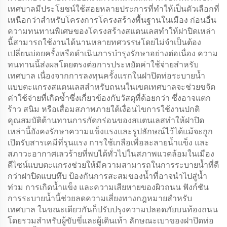
เทศบาลมีประโยชน์ใช้สอยหลายประการที่ทำให้เป็นตัวเลือกที่
เหนือกว่าสำหรับโครงการโครงสร้างพื้นฐานในเมือง ก่อนอื่น
ความทนทานพิเศษของโครงสร้างสแตนเลสทำให้ฝาปิดเหล่า
นี้สามารถใช้งานได้นานหลายทศวรรษโดยไม่จำเป็นต้อง
เปลี่ยนบ่อยครั้งหรือดำเนินการบำรุงรักษาอย่างต่อเนื่อง ความ
ทนทานนี้ส่งผลโดยตรงต่อการประหยัดค่าใช้จ่ายสำหรับ
เทศบาล เนื่องจากการลงทุนครั้งแรกในฝาปิดท่อระบายน้ำ
แบบตะแกรงสแตนเลสสำหรับถนนในเขตเทศบาลจะช่วยขจัด
ค่าใช้จ่ายที่เกิดซ้ำซึ่งเกี่ยวข้องกับวัสดุที่ด้อยกว่า ซึ่งอาจแตก
ร้าว สนิม หรือเสื่อมสภาพภายใต้เงื่อนไขการใช้งานปกติ
คุณสมบัติต้านทานการกัดกร่อนของสแตนเลสทำให้ฝาปิด
เหล่านี้ยังคงรักษาความแข็งแรงและรูปลักษณ์ไว้ได้แม้จะถูก
เปิดรับสารเคมีที่รุนแรง การใช้เกลือเพื่อละลายน้ำแข็ง และ
สภาวะอากาศเลวร้ายที่พบได้ทั่วไปในสภาพแวดล้อมในเมือง
ดีไซน์แบบตะแกรงช่วยให้มีความสามารถในการระบายน้ำที่ดี
กว่าฝาปิดแบบทึบ ป้องกันการสะสมของน้ำที่อาจนำไปสู่น้ำ
ท่วม การเกิดน้ำแข็ง และความเสียหายของผิวถนน ฟังก์ชัน
การระบายน้ำนี้ช่วยลดความเสี่ยงทางกฎหมายสำหรับ
เทศบาล ในขณะเดียวกันก็ปรับปรุงความปลอดภัยบนท้องถนน
โดยรวมสำหรับผู้ขับขี่และผู้เดินเท้า ลักษณะเบาของฝาปิดท่อ