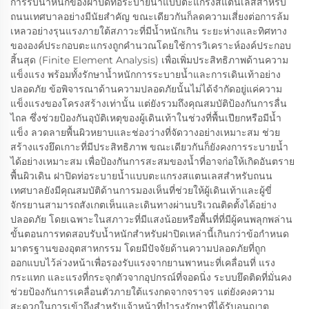
การรับน้ำหนักของฝาปิดท่อระบายน้ำแบบตะแกรงสแตนเลสสำหรับ
ถนนเทศบาลอย่างมีนัยสำคัญ ขณะเดียวกันก็ลดความเสี่ยงต่อการล้ม
เหลวอย่างรุนแรงภายใต้สภาวะที่มีน้ำหนักเกิน ระยะห่างและทิศทาง
ขององค์ประกอบตะแกรงถูกคำนวณโดยใช้การวิเคราะห์องค์ประกอบ
สิ้นสุด (Finite Element Analysis) เพื่อเพิ่มประสิทธิภาพด้านความ
แข็งแรง พร้อมทั้งรักษาน้ำหนักการระบายน้ำและการเดินเท้าอย่าง
ปลอดภัย ข้อพิจารณาด้านความปลอดภัยนั้นไม่ได้จำกัดอยู่แค่ความ
แข็งแรงของโครงสร้างเท่านั้น แต่ยังรวมถึงคุณสมบัติป้องกันการลื่น
ไถล ซึ่งช่วยป้องกันอุบัติเหตุของผู้เดินเท้าในช่วงที่พื้นเปียกหรือมีน้ำ
แข็ง ลวดลายพื้นผิวหยาบและช่องว่างที่จัดวางอย่างเหมาะสม ช่วย
สร้างแรงยึดเกาะที่มีประสิทธิภาพ ขณะเดียวกันก็ยังคงการระบายน้ำ
ได้อย่างเหมาะสม เพื่อป้องกันการสะสมของน้ำที่อาจก่อให้เกิดอันตราย
พื้นผิวเดิน ฝาปิดท่อระบายน้ำแบบตะแกรงสแตนเลสสำหรับถนน
เทศบาลยังมีคุณสมบัติด้านการมองเห็นที่ช่วยให้ผู้เดินเท้าและผู้ขี่
จักรยานสามารถสังเกตเห็นและเดินทางผ่านบริเวณติดตั้งได้อย่าง
ปลอดภัย โดยเฉพาะในสภาวะที่มีแสงน้อยหรือพื้นที่ที่มีผู้คนพลุกพล่าน
ขั้นตอนการทดสอบรับน้ำหนักสำหรับฝาปิดเหล่านี้เกินกว่าข้อกำหนด
มาตรฐานของอุตสาหกรรม โดยมีปัจจัยด้านความปลอดภัยที่ถูก
ออกแบบไว้ล่วงหน้าเพื่อรองรับแรงจากยานพาหนะที่เคลื่อนที่ แรง
กระแทก และแรงที่กระจุกตัวจากอุปกรณ์ที่จอดนิ่ง ระบบยึดติดที่มั่นคง
ช่วยป้องกันการเคลื่อนตัวภายใต้แรงกดจากจราจร แต่ยังคงความ
สะดวกในการเข้าถึงสำหรับเจ้าหน้าที่บำรุงรักษาที่ได้รับอนุญาต