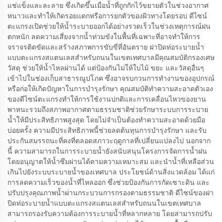
แช่แข็งและละลาย ซึ่งเกิดขึ้นเมื่อน้ำที่ถูกกักไว้ขยายตัวในช่วงอากาศ
หนาวและทำให้เกิดรอยแตกหรือการยกตัวของผิวทางโดยรอบ ดีไซน์
ตะแกรงเปิดช่วยให้น้ำระบายออกได้อย่างรวดเร็วในช่วงเหตุการณ์ฝน
ตกหนัก ลดความเสี่ยงจากน้ำท่วมขังในพื้นที่เฉพาะที่อาจทำให้การ
จราจรติดขัดและสร้างสภาพการขับขี่ที่อันตราย ฝาปิดท่อระบายน้ำ
แบบตะแกรงสแตนเลสสำหรับถนนในเขตเทศบาลมีคุณสมบัติกรองเศษ
วัสดุ ช่วยให้น้ำไหลผ่านได้ แต่ป้องกันไม่ให้ใบไม้ ขยะ และวัสดุอื่นๆ
เข้าไปในช่องเก็บสาธารณูปโภค ซึ่งอาจรบกวนการทำงานของอุปกรณ์
หรือก่อให้เกิดปัญหาในการบำรุงรักษา คุณสมบัติทำความสะอาดตัวเอง
ของดีไซน์ตะแกรงทำให้การใช้งานปกติและการเคลื่อนไหวของยาน
พาหนะรวมถึงสภาพอากาศตามธรรมชาติช่วยรักษาระบบการระบาย
น้ำให้มีประสิทธิภาพสูงสุด โดยไม่จำเป็นต้องทำความสะอาดด้วยมือ
บ่อยครั้ง ความมีประสิทธิภาพนี้ช่วยลดต้นทุนการบำรุงรักษา และรับ
ประกันสมรรถนะที่คงที่ตลอดสภาวะฤดูกาลที่เปลี่ยนแปลงไป นอกจาก
นี้ ความสามารถในการระบายน้ำยังสนับสนุนโครงการจัดการน้ำฝน
โดยอนุญาตให้น้ำซึมผ่านได้ตามความเหมาะสม และนำน้ำที่เหลือส่วน
เกินไปยังระบบระบายน้ำของเทศบาล ประโยชน์ด้านสิ่งแวดล้อม ได้แก่
การลดความเร็วของน้ำที่ไหลออก ซึ่งช่วยป้องกันการกัดเซาะดิน และ
ปรับปรุงคุณภาพน้ำผ่านกระบวนการกรองตามธรรมชาติ ดีไซน์ของฝา
ปิดท่อระบายน้ำแบบตะแกรงสแตนเลสสำหรับถนนในเขตเทศบาล
สามารถรองรับความต้องการระบายน้ำที่หลากหลาย โดยสามารถปรับ