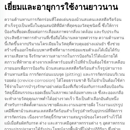
เยี่ยมและอายุการใช้งานยาวนาน
ความต้านทานการกัดกร่อนที่โดดเด่นของม้วนสแตนเลสสตีลรีดร้อน
สำเร็จรูปเป็นหนึ่งในคุณสมบัติที่มีค่าที่สุดของวัสดุชนิดนี้ ซึ่งให้การ
ป้องกันที่ยอดเยี่ยมต่อการเสื่อมสภาพจากสิ่งแวดล้อม และรับประกัน
ประสิทธิภาพการทำงานที่เชื่อถือได้นานหลายทศวรรษ ความต้านทาน
นี้เกิดขึ้นจากปริมาณโครเมียมในวัสดุที่ควบคุมอย่างแม่นยำ ซึ่งช่วย
สร้างชั้นออกไซด์แบบพาสซีฟที่สามารถซ่อมแซมตัวเองได้เมื่อได้รับ
ความเสียหาย จึงรักษาความสามารถในการป้องกันไว้ได้แม้ภายใต้
สภาวะที่ท้าทาย ต่างจากเหล็กคาร์บอนทั่วไปที่จำเป็นต้องใช้สารเคลือบ
ภายนอกเพื่อการป้องกัน ม้วนสแตนเลสสตีลรีดร้อนสำเร็จรูปสามารถ
ต้านทานสนิม การกัดกร่อนแบบจุด (pitting) และการกัดกร่อนบริเวณ
รอยต่อ (crevice corrosion) ได้โดยธรรมชาติ จึงไม่จำเป็นต้องใช้ค่า
ใช้จ่ายในการบำรุงรักษาอย่างต่อเนื่องที่เกี่ยวข้องกับการเคลือบป้องกัน
วัสดุนี้มีสมรรถนะยอดเยี่ยมในสภาพแวดล้อมทางทะเล ซึ่งละอองเกลือ
จะทำลายวัสดุคุณภาพต่ำได้อย่างรวดเร็ว จึงเป็นตัวเลือกอันดับหนึ่ง
สำหรับการติดตั้งตามแนวชายฝั่งและงานนอกชายฝั่ง โรงงานแปรรูป
เคมีพึ่งพาม้วนสแตนเลสสตีลรีดร้อนสำเร็จรูปสำหรับอุปกรณ์ที่จัดการ
สารกัดกร่อน เนื่องจากวัสดุนี้รักษาความสมบูรณ์ของโครงสร้างไว้ได้
แม้เมื่อสัมผัสกับกรด ด่าง และสารเคมีอุตสาหกรรมต่าง ๆ อุตสาหกรรม
การแปรรูปอาหารได้รับประโยชน์จากพื้นผิวที่ไม่ทำปฏิกิริยา ซึ่งช่วย