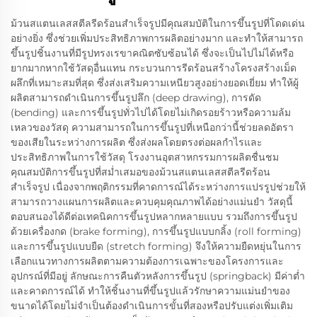
ม้วนสแตนเลสสตีลรีดร้อนสำเร็จรูปมีคุณสมบัติในการขึ้นรูปที่โดดเด่น
อย่างยิ่ง ซึ่งช่วยเพิ่มประสิทธิภาพการผลิตอย่างมาก และทำให้สามารถ
ขึ้นรูปชิ้นงานที่มีรูปทรงเรขาคณิตซับซ้อนได้ ซึ่งจะเป็นไปไม่ได้หรือ
ยากมากหากใช้วัสดุอื่นแทน กระบวนการรีดร้อนสร้างโครงสร้างเม็ด
ผลึกที่เหมาะสมที่สุด ซึ่งส่งเสริมความเหนียวสูงอย่างยอดเยี่ยม ทำให้ผู้
ผลิตสามารถดำเนินการขึ้นรูปลึก (deep drawing), การดัด
(bending) และการขึ้นรูปทั่วไปได้โดยไม่เกิดรอยร้าวหรือความล้ม
เหลวของวัสดุ ความสามารถในการขึ้นรูปที่เหนือกว่านี้ช่วยลดอัตรา
ของเสียในระหว่างการผลิต ซึ่งส่งผลโดยตรงต่อผลกำไรและ
ประสิทธิภาพในการใช้วัสดุ โรงงานอุตสาหกรรมการผลิตชื่นชม
คุณสมบัติการขึ้นรูปที่สม่ำเสมอของม้วนสแตนเลสสตีลรีดร้อน
สำเร็จรูป เนื่องจากพฤติกรรมที่คาดการณ์ได้ระหว่างการแปรรูปช่วยให้
สามารถวางแผนการผลิตและควบคุมคุณภาพได้อย่างแม่นยำ วัสดุนี้
ตอบสนองได้ดีต่อเทคนิคการขึ้นรูปหลากหลายแบบ รวมถึงการขึ้นรูป
ด้วยเครื่องกด (brake forming), การขึ้นรูปแบบกลิ้ง (roll forming)
และการขึ้นรูปแบบยืด (stretch forming) จึงให้ความยืดหยุ่นในการ
เลือกแนวทางการผลิตตามความต้องการเฉพาะของโครงการและ
อุปกรณ์ที่มีอยู่ ลักษณะการคืนตัวหลังการขึ้นรูป (springback) มีค่าต่ำ
และคาดการณ์ได้ ทำให้ชิ้นงานที่ขึ้นรูปแล้วรักษาความแม่นยำของ
ขนาดได้โดยไม่จำเป็นต้องดำเนินการขั้นที่สองหรือปรับแต่งเพิ่มเติม