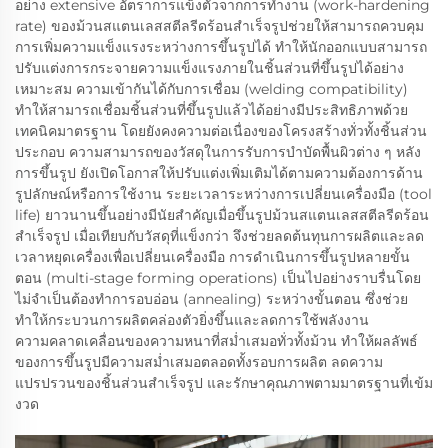
อย่าง extensive อัตราการแข็งตัวจากการทำงาน (work-hardening
rate) ของม้วนสแตนเลสสตีลรีดร้อนสำเร็จรูปช่วยให้สามารถควบคุม
การเพิ่มความแข็งแรงระหว่างการขึ้นรูปได้ ทำให้นักออกแบบสามารถ
ปรับแต่งการกระจายความแข็งแรงภายในชิ้นส่วนที่ขึ้นรูปได้อย่าง
เหมาะสม ความเข้ากันได้กับการเชื่อม (welding compatibility)
ทำให้สามารถเชื่อมชิ้นส่วนที่ขึ้นรูปแล้วได้อย่างมีประสิทธิภาพด้วย
เทคนิคมาตรฐาน โดยยังคงความต่อเนื่องของโครงสร้างทั่วทั้งชิ้นส่วน
ประกอบ ความสามารถของวัสดุในการรับการบำบัดพื้นผิวต่าง ๆ หลัง
การขึ้นรูป ยังเปิดโอกาสให้ปรับแต่งเพิ่มเติมได้ตามความต้องการด้าน
รูปลักษณ์หรือการใช้งาน ระยะเวลาระหว่างการเปลี่ยนเครื่องมือ (tool
life) ยาวนานขึ้นอย่างมีนัยสำคัญเมื่อขึ้นรูปม้วนสแตนเลสสตีลรีดร้อน
สำเร็จรูป เมื่อเทียบกับวัสดุที่แข็งกว่า จึงช่วยลดต้นทุนการผลิตและลด
เวลาหยุดเครื่องเพื่อเปลี่ยนเครื่องมือ การดำเนินการขึ้นรูปหลายขั้น
ตอน (multi-stage forming operations) เป็นไปอย่างราบรื่นโดย
ไม่จำเป็นต้องทำการอบอ่อน (annealing) ระหว่างขั้นตอน ซึ่งช่วย
ทำให้กระบวนการผลิตคล่องตัวยิ่งขึ้นและลดการใช้พลังงาน
ความคลาดเคลื่อนของความหนาที่สม่ำเสมอทั่วทั้งม้วน ทำให้ผลลัพธ์
ของการขึ้นรูปมีความสม่ำเสมอตลอดทั้งรอบการผลิต ลดความ
แปรปรวนของชิ้นส่วนสำเร็จรูป และรักษาคุณภาพตามมาตรฐานที่เข้ม
งวด