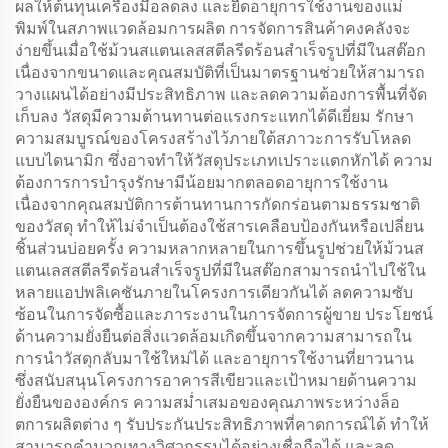
ผลให้ต้นทุนเครื่องมือลดลง และยืดอายุการใช้งานของแม่
พิมพ์ในสภาพแวดล้อมการผลิต การจัดการสินค้าคงคลังจะ
ง่ายขึ้นเมื่อใช้ม้วนสแตนเลสสตีลรีดร้อนสำเร็จรูปที่มีในสต๊อก
เนื่องจากขนาดและคุณสมบัติที่เป็นมาตรฐานช่วยให้สามารถ
วางแผนได้อย่างมีประสิทธิภาพ และลดความต้องการพื้นที่จัด
เก็บลง วัสดุมีความต้านทานต่อแรงกระแทกได้ดีเยี่ยม รักษา
ความสมบูรณ์ของโครงสร้างไว้ภายใต้สภาวะการรับโหลด
แบบไดนามิก ซึ่งอาจทำให้วัสดุประเภทเปราะแตกหักได้ ความ
ต้องการการบำรุงรักษามีน้อยมากตลอดอายุการใช้งาน
เนื่องจากคุณสมบัติการต้านทานการกัดกร่อนตามธรรมชาติ
ของวัสดุ ทำให้ไม่จำเป็นต้องใช้สารเคลือบป้องกันหรือเปลี่ยน
ชิ้นส่วนบ่อยครั้ง ความหลากหลายในการขึ้นรูปช่วยให้ม้วนส
แตนเลสสตีลรีดร้อนสำเร็จรูปที่มีในสต๊อกสามารถนำไปใช้ใน
หลายแอปพลิเคชันภายในโครงการเดียวกันได้ ลดความซับ
ซ้อนในการจัดซื้อและภาระงานในการจัดการผู้ขาย ประโยชน์
ด้านความยั่งยืนต่อสิ่งแวดล้อมเกิดขึ้นจากความสามารถใน
การนำวัสดุกลับมาใช้ใหม่ได้ และอายุการใช้งานที่ยาวนาน
ซึ่งสนับสนุนโครงการอาคารสีเขียวและเป้าหมายด้านความ
ยั่งยืนขององค์กร ความสม่ำเสมอของคุณภาพระหว่างล็อ
ตการผลิตต่าง ๆ รับประกันประสิทธิภาพที่คาดการณ์ได้ ทำให้
สามารถคำนวณทางวิศวกรรมได้อย่างเชื่อถือได้ และลด