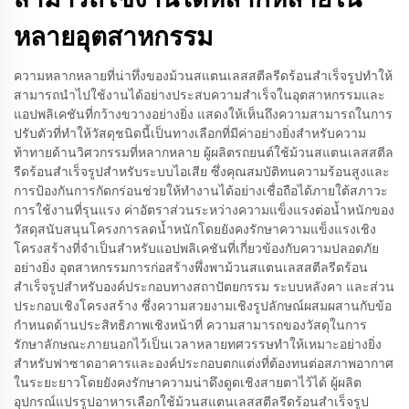
หลายอุตสาหกรรม
ความหลากหลายที่น่าทึ่งของม้วนสแตนเลสสตีลรีดร้อนสำเร็จรูปทำให้
สามารถนำไปใช้งานได้อย่างประสบความสำเร็จในอุตสาหกรรมและ
แอปพลิเคชันที่กว้างขวางอย่างยิ่ง แสดงให้เห็นถึงความสามารถในการ
ปรับตัวที่ทำให้วัสดุชนิดนี้เป็นทางเลือกที่มีค่าอย่างยิ่งสำหรับความ
ท้าทายด้านวิศวกรรมที่หลากหลาย ผู้ผลิตรถยนต์ใช้ม้วนสแตนเลสสตีล
รีดร้อนสำเร็จรูปสำหรับระบบไอเสีย ซึ่งคุณสมบัติทนความร้อนสูงและ
การป้องกันการกัดกร่อนช่วยให้ทำงานได้อย่างเชื่อถือได้ภายใต้สภาวะ
การใช้งานที่รุนแรง ค่าอัตราส่วนระหว่างความแข็งแรงต่อน้ำหนักของ
วัสดุสนับสนุนโครงการลดน้ำหนักโดยยังคงรักษาความแข็งแรงเชิง
โครงสร้างที่จำเป็นสำหรับแอปพลิเคชันที่เกี่ยวข้องกับความปลอดภัย
อย่างยิ่ง อุตสาหกรรมการก่อสร้างพึ่งพาม้วนสแตนเลสสตีลรีดร้อน
สำเร็จรูปสำหรับองค์ประกอบทางสถาปัตยกรรม ระบบหลังคา และส่วน
ประกอบเชิงโครงสร้าง ซึ่งความสวยงามเชิงรูปลักษณ์ผสมผสานกับข้อ
กำหนดด้านประสิทธิภาพเชิงหน้าที่ ความสามารถของวัสดุในการ
รักษาลักษณะภายนอกไว้เป็นเวลาหลายทศวรรษทำให้เหมาะอย่างยิ่ง
สำหรับฟาซาดอาคารและองค์ประกอบตกแต่งที่ต้องทนต่อสภาพอากาศ
ในระยะยาวโดยยังคงรักษาความน่าดึงดูดเชิงสายตาไว้ได้ ผู้ผลิต
อุปกรณ์แปรรูปอาหารเลือกใช้ม้วนสแตนเลสสตีลรีดร้อนสำเร็จรูป