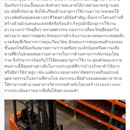
ป้องกันการปนเปื้อนและยังทำความสะอาดได้ง่ายตามมาตรฐานสุข
อนามัยที่เข้มงวด ข้อได้เปรียบด้านอายุการใช้งานยาวนานส่งผลให้
ประหยัดต้นทุนตลอดวงจรชีวิตอย่างมีนัยสำคัญ เนื่องจากโครงสร้างที่
สร้างด้วยม้วนสแตนเลสสตีลรีดร้อนสำเร็จรูปมักมีอายุการใช้งาน
ยาวนานกว่าวัสดุอื่นๆ หลายทศวรรษ รอบการเปลี่ยนวัสดุยืดออกไป
อย่างมาก ลดการหยุดชะงักของการดำเนินงานและลดผลกระทบต่อสิ่ง
แวดล้อมที่เกิดจากการหมุนเวียนวัสดุ ลักษณะการซ่อมแซมตัวเองของ
ชั้นออกไซด์ป้องกันหมายความว่ารอยขีดข่วนเล็กน้อยหรือความเสีย
หายที่ผิวไม่ส่งผลต่อความสามารถในการต้านทานการกัดกร่อนโดย
รวม จึงรักษาการป้องกันไว้ได้ตลอดอายุการใช้งาน คุณลักษณะความ
ทนทานนี้มีคุณค่าอย่างยิ่งในงานประยุกต์ที่การบำรุงรักษาทำได้ยาก
หรือมีค่าใช้จ่ายสูง เช่น องค์ประกอบทางสถาปัตยกรรมหรืออุปกรณ์
อุตสาหกรรมในสถานที่ห่างไกล สมรรถนะที่สม่ำเสมอตลอดเวลาช่วย
ให้สามารถคำนวณค่าทางวิศวกรรมสำหรับโครงสร้างระยะยาวและ
การประเมินความน่าเชื่อถือได้อย่างแม่นยำ