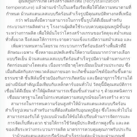
อุณหภูมิการเกิดโครงสร้างผลึกใหม่ (recrystallization
temperature) แล้วผ่านเข้าไปในเครื่องรีดเพื่อให้ได้ความหนาตามที่
กำหนด ม้วนสแตนเลสแบบรีดร้อนสำเร็จรูปมีคุณสมบัติทางกลที่เหนือ
กว่า พร้อมทั้งมีความสามารถในการขึ้นรูปได้ดีเยี่ยมสำหรับ
กระบวนการผลิตต่าง ๆ โรงงานผู้ผลิตใช้ระบบควบคุมอุณหภูมิขั้นสูง
ระหว่างการผลิต เพื่อให้มั่นใจว่าโครงสร้างเกรนของวัสดุจะสม่ำเสมอ
ทั่วทั้งมวล จึงส่งผลให้การกระจายความแข็งแรงมีความสม่ำเสมอ และ
เพิ่มความทนทานโดยรวม กระบวนการรีดร้อนยังสร้างพื้นผิวที่มี
ลักษณะเฉพาะ ซึ่งหลายแอปพลิเคชันให้ความนิยมมากกว่าทางเลือก
แบบรีดเย็น ม้วนสแตนเลสแบบรีดร้อนสำเร็จรูปมีความต้านทานการ
กัดกร่อนอย่างโดดเด่น เนื่องจากมีธาตุโครเมียมเป็นส่วนประกอบ ซึ่ง
เมื่อสัมผัสกับสภาพแวดล้อมภายนอก จะเกิดชั้นออกไซด์ป้องกันขึ้นตาม
ธรรมชาติ ชั้นฟิล์มนี้ช่วยป้องกันการเกิดสนิม และยืดอายุการใช้งานได้
อย่างมีนัยสำคัญเมื่อเทียบกับเหล็กคาร์บอนทั่วไป วัสดุนี้มีคุณสมบัติการ
เชื่อมได้ดีเยี่ยม ทำให้ผู้ผลิตสามารถเชื่อมชิ้นส่วนต่าง ๆ ด้วยเทคนิคการ
เชื่อมมาตรฐานโดยไม่กระทบต่อความสมบูรณ์ของโครงสร้าง ความ
สามารถในการทนความร้อนสูงทำให้ม้วนสแตนเลสแบบรีดร้อน
สำเร็จรูปเหมาะสำหรับงานที่ต้องสัมผัสกับอุณหภูมิสูง ซึ่งโลหะทั่วไปไม่
สามารถรองรับได้ รูปแบบม้วนยังให้ข้อได้เปรียบด้านการจัดการและ
การจัดเก็บที่สะดวก ช่วยให้การใช้วัสดุมีประสิทธิภาพสูงขึ้น และลด
ของเสียระหว่างกระบวนการผลิต มาตรการควบคุมคุณภาพรับประกัน
ว่าม้วนสแตนเลสแบบรีดร้อนสำเร็จรูปแต่ละม้วนจะผ่านเกณฑ์