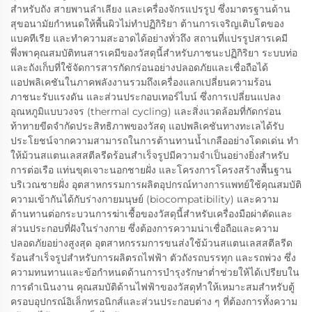
สำหรับถัง สายพานลำเลียง และเครื่องจักรแปรรูป ซึ่งมาตรฐานด้าน
สุขอนามัยกำหนดให้พื้นผิวไม่ทำปฏิกิริยา ต้านการเจริญเติบโตของ
แบคทีเรีย และทำความสะอาดได้อย่างทั่วถึง สถานที่แปรรูปสารเคมี
พึ่งพาคุณสมบัติทนสารเคมีของวัสดุนี้สำหรับภาชนะปฏิกิริยา ระบบท่อ
และถังเก็บที่ใช้จัดการสารกัดกร่อนอย่างปลอดภัยและเชื่อถือได้
แอปพลิเคชันในภาคพลังงานรวมถึงเครื่องแลกเปลี่ยนความร้อน
ภาชนะรับแรงดัน และส่วนประกอบเทอร์ไบน์ ซึ่งการเปลี่ยนแปลง
อุณหภูมิแบบวงจร (thermal cycling) และสิ่งแวดล้อมที่กัดกร่อน
ท้าทายขีดจำกัดประสิทธิภาพของวัสดุ แอปพลิเคชันทางทะเลได้รับ
ประโยชน์จากความสามารถในการต้านทานน้ำเกลืออย่างโดดเด่น ทำ
ให้ม้วนสแตนเลสสตีลรีดร้อนสำเร็จรูปมีความจำเป็นอย่างยิ่งสำหรับ
การต่อเรือ แท่นขุดเจาะนอกชายฝั่ง และโครงการโครงสร้างพื้นฐาน
บริเวณชายฝั่ง อุตสาหกรรมการผลิตอุปกรณ์ทางการแพทย์ใช้คุณสมบัติ
ความเข้ากันได้กับร่างกายมนุษย์ (biocompatibility) และความ
ต้านทานต่อกระบวนการฆ่าเชื้อของวัสดุนี้สำหรับเครื่องมือผ่าตัดและ
ส่วนประกอบที่ฝังในร่างกาย ซึ่งต้องการความน่าเชื่อถือและความ
ปลอดภัยอย่างสูงสุด อุตสาหกรรมการขนส่งใช้ม้วนสแตนเลสสตีลรีด
ร้อนสำเร็จรูปสำหรับการผลิตรถไฟฟ้า ตัวถังรถบรรทุก และรถพ่วง ซึ่ง
ความทนทานและข้อกำหนดด้านการบำรุงรักษาต่ำช่วยให้ได้เปรียบใน
การดำเนินงาน คุณสมบัติด้านไฟฟ้าของวัสดุทำให้เหมาะสมสำหรับตู้
ครอบอุปกรณ์อิเล็กทรอนิกส์และส่วนประกอบต่าง ๆ ที่ต้องการทั้งความ