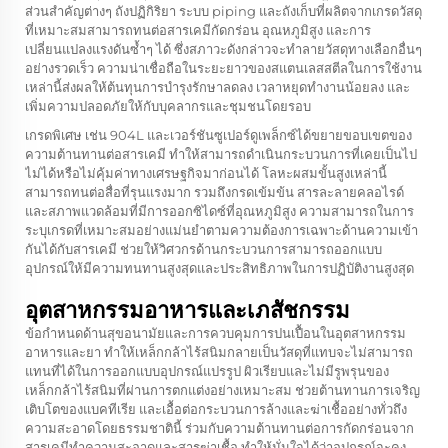
ส่วนสำคัญต่างๆ ถังปฏิกิริยา ระบบ piping และถังเก็บที่ผลิตจากเกรดวัสดุ
ที่เหมาะสมสามารถทนต่อสารเคมีกัดกร่อน อุณหภูมิสูง และการ
เปลี่ยนแปลงแรงดันซ้ำๆ ได้ ซึ่งสภาวะดังกล่าวจะทำลายวัสดุทางเลือกอื่นๆ
อย่างรวดเร็ว ความน่าเชื่อถือในระยะยาวของสแตนเลสสตีลในการใช้งาน
เหล่านี้ส่งผลให้ต้นทุนการบำรุงรักษาลดลง เวลาหยุดทำงานน้อยลง และ
เพิ่มความปลอดภัยให้กับบุคลากรและชุมชนโดยรอบ
เกรดพิเศษ เช่น 904L และเวอร์ชันซูเปอร์ดูเพล็กซ์ได้ขยายขอบเขตของ
ความต้านทานต่อสารเคมี ทำให้สามารถดำเนินกระบวนการที่เคยเป็นไป
ไม่ได้หรือไม่คุ้มค่าทางเศรษฐกิจมาก่อนได้ โลหะผสมขั้นสูงเหล่านี้
สามารถทนต่อสื่อที่รุนแรงมาก รวมถึงกรดเข้มข้น สารละลายคลอไรด์
และสภาพแวดล้อมที่มีการออกซิไดซ์ที่อุณหภูมิสูง ความสามารถในการ
ระบุเกรดที่เหมาะสมอย่างแม่นยำตามความต้องการเฉพาะด้านความเข้า
กันได้กับสารเคมี ช่วยให้วิศวกรด้านกระบวนการสามารถออกแบบ
อุปกรณ์ให้มีความทนทานสูงสุดและประสิทธิภาพในการปฏิบัติงานสูงสุด
อุตสาหกรรมอาหารและเภสัชกรรม
ข้อกำหนดด้านสุขอนามัยและการควบคุมการปนเปื้อนในอุตสาหกรรม
อาหารและยา ทำให้เหล็กกล้าไร้สนิมกลายเป็นวัสดุที่แทบจะไม่สามารถ
แทนที่ได้ในการออกแบบอุปกรณ์แปรรูป ผิวเรียบและไม่มีรูพรุนของ
เหล็กกล้าไร้สนิมที่ผ่านการตกแต่งอย่างเหมาะสม ช่วยต้านทานการเจริญ
เติบโตของแบคทีเรีย และเอื้อต่อกระบวนการล้างและฆ่าเชื้ออย่างทั่วถึง
ความสะอาดโดยธรรมชาตินี้ ร่วมกับความต้านทานต่อการกัดกร่อนจาก
สารเคมีทำความสะอาดและสารฆ่าเชื้อ ทำให้มั่นใจได้ว่าอุปกรณ์จะคง