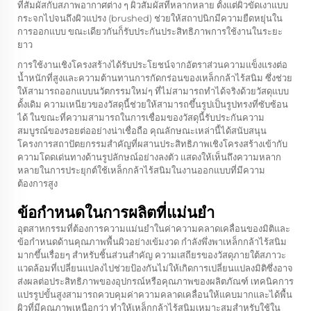
ที่สัมผัสกับสภาพอากาศต่าง ๆ ผิวสัมผัสที่หลากหลาย ตั้งแต่ผิวขัดเงาแบบ
กระจกไปจนถึงผิวแปรง (brushed) ช่วยให้สถาปนิกมีความยืดหยุ่นใน
การออกแบบ ขณะเดียวกันก็รับประกันประสิทธิภาพการใช้งานในระยะ
ยาว
การใช้งานเชิงโครงสร้างได้รับประโยชน์จากอัตราส่วนความแข็งแรงต่อ
น้ำหนักที่สูงและความต้านทานการกัดกร่อนของเหล็กกล้าไร้สนิม ซึ่งช่วย
ให้สามารถออกแบบนวัตกรรมใหม่ๆ ที่ไม่สามารถทำได้จริงด้วยวัสดุแบบ
ดั้งเดิม ความเหนียวของวัสดุนี้ช่วยให้สามารถขึ้นรูปเป็นรูปทรงที่ซับซ้อน
ได้ ในขณะที่ความสามารถในการเชื่อมของวัสดุนี้รับประกันความ
สมบูรณ์ของรอยต่ออย่างน่าเชื่อถือ คุณลักษณะเหล่านี้ได้สนับสนุน
โครงการสถาปัตยกรรมสำคัญที่ผสานประสิทธิภาพเชิงโครงสร้างเข้ากับ
ความโดดเด่นทางด้านรูปลักษณ์อย่างลงตัว แสดงให้เห็นถึงความหลาก
หลายในการประยุกต์ใช้เหล็กกล้าไร้สนิมในงานออกแบบที่มีความ
ต้องการสูง
ข้อกำหนดในการผลิตที่แม่นยำ
อุตสาหกรรมที่ต้องการความแม่นยำในค่าความคลาดเคลื่อนของมิติและ
ข้อกำหนดด้านคุณภาพพื้นผิวอย่างเข้มงวด กำลังพึ่งพาเหล็กกล้าไร้สนิม
มากขึ้นเรื่อยๆ สำหรับชิ้นส่วนสำคัญ ความเสถียรของวัสดุภายใต้สภาวะ
แวดล้อมที่เปลี่ยนแปลงไปช่วยป้องกันไม่ให้เกิดการเปลี่ยนแปลงมิติซึ่งอาจ
ส่งผลต่อประสิทธิภาพของอุปกรณ์หรือคุณภาพของผลิตภัณฑ์ เทคนิคการ
แปรรูปขั้นสูงสามารถควบคุมค่าความคลาดเคลื่อนให้แคบมากและได้พื้น
ผิวที่มีคุณภาพเหนือกว่า ทำให้เหล็กกล้าไร้สนิมเหมาะสมสำหรับใช้ใน