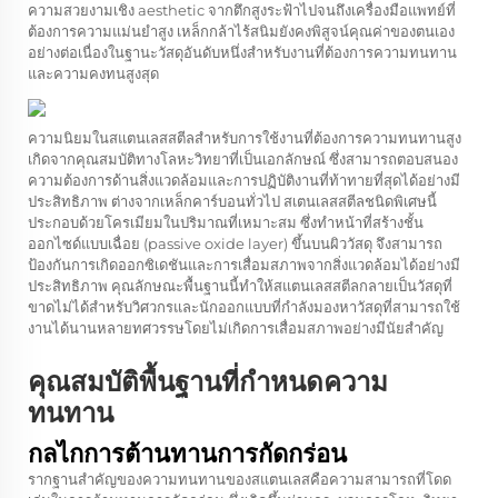
ความสวยงามเชิง aesthetic จากตึกสูงระฟ้าไปจนถึงเครื่องมือแพทย์ที่
ต้องการความแม่นยำสูง เหล็กกล้าไร้สนิมยังคงพิสูจน์คุณค่าของตนเอง
อย่างต่อเนื่องในฐานะวัสดุอันดับหนึ่งสำหรับงานที่ต้องการความทนทาน
และความคงทนสูงสุด
ความนิยมในสแตนเลสสตีลสำหรับการใช้งานที่ต้องการความทนทานสูง
เกิดจากคุณสมบัติทางโลหะวิทยาที่เป็นเอกลักษณ์ ซึ่งสามารถตอบสนอง
ความต้องการด้านสิ่งแวดล้อมและการปฏิบัติงานที่ท้าทายที่สุดได้อย่างมี
ประสิทธิภาพ ต่างจากเหล็กคาร์บอนทั่วไป สเตนเลสสตีลชนิดพิเศษนี้
ประกอบด้วยโครเมียมในปริมาณที่เหมาะสม ซึ่งทำหน้าที่สร้างชั้น
ออกไซด์แบบเฉื่อย (passive oxide layer) ขึ้นบนผิววัสดุ จึงสามารถ
ป้องกันการเกิดออกซิเดชันและการเสื่อมสภาพจากสิ่งแวดล้อมได้อย่างมี
ประสิทธิภาพ คุณลักษณะพื้นฐานนี้ทำให้สแตนเลสสตีลกลายเป็นวัสดุที่
ขาดไม่ได้สำหรับวิศวกรและนักออกแบบที่กำลังมองหาวัสดุที่สามารถใช้
งานได้นานหลายทศวรรษโดยไม่เกิดการเสื่อมสภาพอย่างมีนัยสำคัญ
คุณสมบัติพื้นฐานที่กำหนดความ
ทนทาน
กลไกการต้านทานการกัดกร่อน
รากฐานสำคัญของความทนทานของสแตนเลสคือความสามารถที่โดด