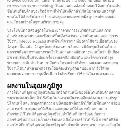
(crevice corrosion) และการกัดกร่อนจากแรงดึงร่วมกับสื่อกัดกร่อน
(stress corrosion cracking) ในสภาพแวดล้อมน้ำทะเลได้อย่างโดดเด่น
ข้อได้เปรียบด้านประสิทธิภาพนี้ทำให้เหล็กกล้าไร้สนิมกลายเป็นวัสดุที่
ขาดไม่ได้สำหรับโครงสร้างแท่นขุดเจาะนอกชายฝั่ง อุปกรณ์ทางทะเล
และโครงสร้างพื้นฐานบริเวณชายฝั่ง
ประโยชน์ทางเศรษฐกิจในระยะยาวจากการระบุวัสดุสแตนเลสเกรด
สำหรับงานทางทะเลจะชัดเจนขึ้นเมื่อพิจารณาจากต้นทุนตลอดอายุการ
ใช้งาน (lifecycle costs) แทนที่จะพิจารณาเพียงค่าใช้จ่ายเบื้องต้นของ
วัสดุเท่านั้น แม้ว่าวัสดุเหล็กคาร์บอนทางเลือกอาจมีต้นทุนเริ่มต้นต่ำกว่า
แต่การเสื่อมสภาพอย่างรวดเร็วในสภาพแวดล้อมทางทะเลนั้นจำเป็นต้อง
มีการเปลี่ยนชิ้นส่วนบ่อยครั้ง ระบบเคลือบป้องกัน และโครงการบำรุง
รักษาอย่างเข้มข้น ในทางกลับกัน โครงสร้างที่ทำจากสแตนเลสสามารถ
ใช้งานได้นานหลายทศวรรษโดยต้องบำรุงรักษาน้อยมาก จึงให้ผล
ตอบแทนจากการลงทุนที่เหนือกว่าสำหรับการใช้งานในงานทางทะเล
ผลงานในอุณหภูมิสูง
การใช้งานที่อุณหภูมิสูงเปิดเผยมิติอีกด้านหนึ่งของข้อได้เปรียบด้านความ
ทนทานของเหล็กกล้าไร้สนิม โดยเฉพาะในงานผลิตพลังงาน การแปรรูป
ปิโตรเคมี และเตาอุตสาหกรรม ชนิดของเหล็กกล้าไร้สนิมที่ทนความร้อน
สามารถรักษาคุณสมบัติเชิงกลและคุณสมบัติในการต้านทานการ
กัดกร่อนไว้ได้แม้ที่อุณหภูมิสูงซึ่งจะทำให้เหล็กคาร์บอนเกิดการ
ออกซิเดชันอย่างรวดเร็วและล้มเหลวเชิงโครงสร้างได้ ทั้งนี้ การเกิดฟิล์ม
ออกไซด์ป้องกันที่อุณหภูมิสูงจริงๆ แล้วช่วยเพิ่มความสามารถของวัสดุใน