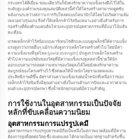
กระแทกได้ดีเยี่ยม ขณะเดียวกันก็ยังคงรักษาความแข็งแรงดึงไว้ได้ใน
ระดับสูง องค์รวมของคุณสมบัติเหล่านี้ทำให้โครงสร้างสามารถดูดซับ
พลังงานระหว่างสภาวะการรับโหลดแบบไดนามิกได้โดยไม่เกิดความล้ม
เหลวอย่างรุนแรง จึงทำให้เหล็กกล้าไร้สนิมเหมาะอย่างยิ่งสำหรับการ
ก่อสร้างที่ต้องต้านแผ่นดินไหวและอุปกรณ์อุตสาหกรรมที่มีแนวโน้มสั่น
สะเทือน
เกรดเหล็กกล้าไร้สนิมแบบมาร์เทนไซติกและแบบดูเพล็กซ์ให้ความแข็ง
แรงสูงกว่าเกรดอื่นๆ แม้กระทั่งสูงกว่าเหล็กโครงสร้างทั่วไป โดยมีค่า
ความแข็งแรงที่จุดไหล (yield strength) มักสูงกว่าเหล็กโครงสร้าง
ทั่วไป ความแปรผันของวัสดุที่มีความแข็งแรงสูงเหล่านี้ช่วยให้นัก
ออกแบบสามารถลดความหนาของวัสดุลงได้โดยยังคงรักษาความ
สมบูรณ์ของโครงสร้างไว้ ซึ่งส่งผลให้น้ำหนักโดยรวมลดลงและ
ประสิทธิภาพดีขึ้น อัตราส่วนความแข็งแรงต่อน้ำหนักที่เหนือกว่าของ
เหล็กกล้าไร้สนิมจึงมีคุณค่าอย่างยิ่งในงานด้านการบินและอวกาศ ยาน
ยนต์ และอุปกรณ์พกพา ซึ่งน้ำหนักทุกปอนด์มีความสำคัญ
การใช้งานในอุตสาหกรรมเป็นปัจจัย
หลักที่ขับเคลื่อนความนิยม
อุตสาหกรรมการแปรรูปเคมี
อุตสาหกรรมการแปรรูปสารเคมีถือเป็นหนึ่งในสภาพแวดล้อมที่มีความ
ต้องการสูงที่สุดต่อวัสดุ ซึ่ง
สแตนเลส
ได้กลายเป็นมาตรฐานสำหรับชิ้น