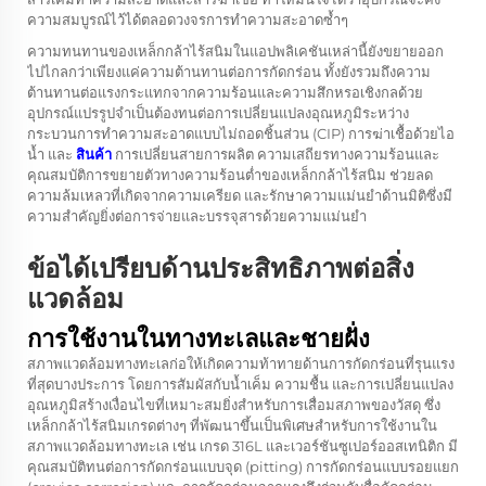
ความสมบูรณ์ไว้ได้ตลอดวงจรการทำความสะอาดซ้ำๆ
ความทนทานของเหล็กกล้าไร้สนิมในแอปพลิเคชันเหล่านี้ยังขยายออก
ไปไกลกว่าเพียงแค่ความต้านทานต่อการกัดกร่อน ทั้งยังรวมถึงความ
ต้านทานต่อแรงกระแทกจากความร้อนและความสึกหรอเชิงกลด้วย
อุปกรณ์แปรรูปจำเป็นต้องทนต่อการเปลี่ยนแปลงอุณหภูมิระหว่าง
กระบวนการทำความสะอาดแบบไม่ถอดชิ้นส่วน (CIP) การฆ่าเชื้อด้วยไอ
น้ำ และ
สินค้า
การเปลี่ยนสายการผลิต ความเสถียรทางความร้อนและ
คุณสมบัติการขยายตัวทางความร้อนต่ำของเหล็กกล้าไร้สนิม ช่วยลด
ความล้มเหลวที่เกิดจากความเครียด และรักษาความแม่นยำด้านมิติซึ่งมี
ความสำคัญยิ่งต่อการจ่ายและบรรจุสารด้วยความแม่นยำ
ข้อได้เปรียบด้านประสิทธิภาพต่อสิ่ง
แวดล้อม
การใช้งานในทางทะเลและชายฝั่ง
สภาพแวดล้อมทางทะเลก่อให้เกิดความท้าทายด้านการกัดกร่อนที่รุนแรง
ที่สุดบางประการ โดยการสัมผัสกับน้ำเค็ม ความชื้น และการเปลี่ยนแปลง
อุณหภูมิสร้างเงื่อนไขที่เหมาะสมยิ่งสำหรับการเสื่อมสภาพของวัสดุ ซึ่ง
เหล็กกล้าไร้สนิมเกรดต่างๆ ที่พัฒนาขึ้นเป็นพิเศษสำหรับการใช้งานใน
สภาพแวดล้อมทางทะเล เช่น เกรด 316L และเวอร์ชันซูเปอร์ออสเทนิติก มี
คุณสมบัติทนต่อการกัดกร่อนแบบจุด (pitting) การกัดกร่อนแบบรอยแยก