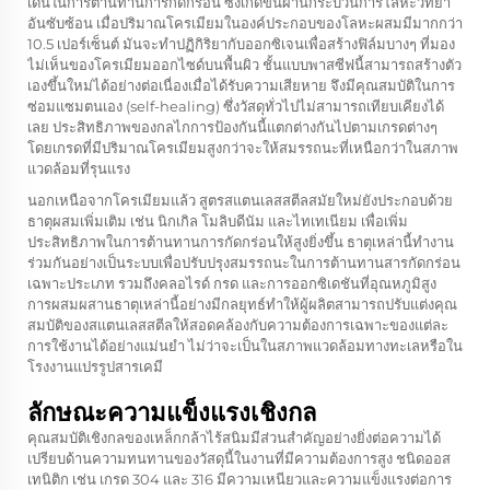
เด่นในการต้านทานการกัดกร่อน ซึ่งเกิดขึ้นผ่านกระบวนการโลหะวิทยา
อันซับซ้อน เมื่อปริมาณโครเมียมในองค์ประกอบของโลหะผสมมีมากกว่า
10.5 เปอร์เซ็นต์ มันจะทำปฏิกิริยากับออกซิเจนเพื่อสร้างฟิล์มบางๆ ที่มอง
ไม่เห็นของโครเมียมออกไซด์บนพื้นผิว ชั้นแบบพาสซีฟนี้สามารถสร้างตัว
เองขึ้นใหม่ได้อย่างต่อเนื่องเมื่อได้รับความเสียหาย จึงมีคุณสมบัติในการ
ซ่อมแซมตนเอง (self-healing) ซึ่งวัสดุทั่วไปไม่สามารถเทียบเคียงได้
เลย ประสิทธิภาพของกลไกการป้องกันนี้แตกต่างกันไปตามเกรดต่างๆ
โดยเกรดที่มีปริมาณโครเมียมสูงกว่าจะให้สมรรถนะที่เหนือกว่าในสภาพ
แวดล้อมที่รุนแรง
นอกเหนือจากโครเมียมแล้ว สูตรสแตนเลสสตีลสมัยใหม่ยังประกอบด้วย
ธาตุผสมเพิ่มเติม เช่น นิกเกิล โมลิบดีนัม และไทเทเนียม เพื่อเพิ่ม
ประสิทธิภาพในการต้านทานการกัดกร่อนให้สูงยิ่งขึ้น ธาตุเหล่านี้ทำงาน
ร่วมกันอย่างเป็นระบบเพื่อปรับปรุงสมรรถนะในการต้านทานสารกัดกร่อน
เฉพาะประเภท รวมถึงคลอไรด์ กรด และการออกซิเดชันที่อุณหภูมิสูง
การผสมผสานธาตุเหล่านี้อย่างมีกลยุทธ์ทำให้ผู้ผลิตสามารถปรับแต่งคุณ
สมบัติของสแตนเลสสตีลให้สอดคล้องกับความต้องการเฉพาะของแต่ละ
การใช้งานได้อย่างแม่นยำ ไม่ว่าจะเป็นในสภาพแวดล้อมทางทะเลหรือใน
โรงงานแปรรูปสารเคมี
ลักษณะความแข็งแรงเชิงกล
คุณสมบัติเชิงกลของเหล็กกล้าไร้สนิมมีส่วนสำคัญอย่างยิ่งต่อความได้
เปรียบด้านความทนทานของวัสดุนี้ในงานที่มีความต้องการสูง ชนิดออส
เทนิติก เช่น เกรด 304 และ 316 มีความเหนียวและความแข็งแรงต่อการ