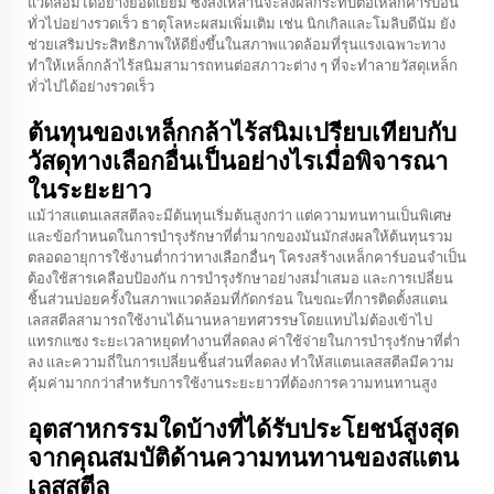
แวดล้อมได้อย่างยอดเยี่ยม ซึ่งสิ่งเหล่านี้จะส่งผลกระทบต่อเหล็กคาร์บอน
ทั่วไปอย่างรวดเร็ว ธาตุโลหะผสมเพิ่มเติม เช่น นิกเกิลและโมลิบดีนัม ยัง
ช่วยเสริมประสิทธิภาพให้ดียิ่งขึ้นในสภาพแวดล้อมที่รุนแรงเฉพาะทาง
ทำให้เหล็กกล้าไร้สนิมสามารถทนต่อสภาวะต่าง ๆ ที่จะทำลายวัสดุเหล็ก
ทั่วไปได้อย่างรวดเร็ว
ต้นทุนของเหล็กกล้าไร้สนิมเปรียบเทียบกับ
วัสดุทางเลือกอื่นเป็นอย่างไรเมื่อพิจารณา
ในระยะยาว
แม้ว่าสแตนเลสสตีลจะมีต้นทุนเริ่มต้นสูงกว่า แต่ความทนทานเป็นพิเศษ
และข้อกำหนดในการบำรุงรักษาที่ต่ำมากของมันมักส่งผลให้ต้นทุนรวม
ตลอดอายุการใช้งานต่ำกว่าทางเลือกอื่นๆ โครงสร้างเหล็กคาร์บอนจำเป็น
ต้องใช้สารเคลือบป้องกัน การบำรุงรักษาอย่างสม่ำเสมอ และการเปลี่ยน
ชิ้นส่วนบ่อยครั้งในสภาพแวดล้อมที่กัดกร่อน ในขณะที่การติดตั้งสแตน
เลสสตีลสามารถใช้งานได้นานหลายทศวรรษโดยแทบไม่ต้องเข้าไป
แทรกแซง ระยะเวลาหยุดทำงานที่ลดลง ค่าใช้จ่ายในการบำรุงรักษาที่ต่ำ
ลง และความถี่ในการเปลี่ยนชิ้นส่วนที่ลดลง ทำให้สแตนเลสสตีลมีความ
คุ้มค่ามากกว่าสำหรับการใช้งานระยะยาวที่ต้องการความทนทานสูง
อุตสาหกรรมใดบ้างที่ได้รับประโยชน์สูงสุด
จากคุณสมบัติด้านความทนทานของสแตน
เลสสตีล