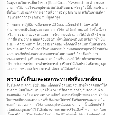
ต้นทุนรวมในการเป็นเจ้าของ (Total Cost of Ownership) ต่ำลงตลอด
อายุการใช้งานจริงของอุปกรณ์ ข้อได้เปรียบทางเศรษฐกิจนี้ยิ่งเด่นชัดมาก
ขึ้นในงานประยุกต์ที่การเข้าถึงเพื่อการบำรุงรักษายาก หรือในกรณีที่ค่า
เสียหายจากการหยุดทำงานมีมูลค่าสูง
ลักษณะการปฏิบัติงานที่คาดการณ์ได้ของเหล็กกล้าไร้สนิมช่วยให้
สามารถประเมินต้นทุนตลอดอายุการใช้งานได้อย่างแม่นยำยิ่งขึ้น ซึ่งส่ง
เสริมการวางแผนงบลงทุนและการจัดการงบประมาณให้มีประสิทธิภาพ
มากขึ้น ต่างจากระบบเคลือบป้องกันที่จำเป็นต้องปรับปรุงหรือทาซ้ำเป็น
ระยะ ๆ ความทนทานโดยธรรมชาติของเหล็กกล้าไร้สนิมทำให้สามารถ
รักษาประสิทธิภาพในการใช้งานอย่างสม่ำเสมอตลอดอายุการใช้งานจริง
ความน่าเชื่อถือดังกล่าวช่วยลดความไม่แน่นอนที่เกี่ยวข้องกับการ
วางแผนการบำรุงรักษาและการเปลี่ยนชิ้นส่วน ทำให้องค์กรสามารถ
บริหารจัดการทรัพยากรสำหรับการบำรุงรักษาให้เกิดประสิทธิภาพสูงสุด
และลดการหยุดชะงักของการดำเนินงานให้น้อยที่สุด
ความยั่งยืนและผลกระทบต่อสิ่งแวดล้อม
โปรไฟล์ด้านความยั่งยืนของเหล็กกล้าไร้สนิมมีส่วนช่วยให้วัสดุชนิดนี้ได้
รับความนิยมในงานประยุกต์ใช้ต่าง ๆ ที่ให้ความสำคัญกับความรับผิด
ชอบต่อสิ่งแวดล้อม ความทนทานเป็นพิเศษของวัสดุนี้ช่วยลดความจำเป็น
ในการเปลี่ยนทดแทนบ่อยครั้ง จึงส่งผลให้การใช้ทรัพยากรและการเกิด
ของเสียตลอดอายุการใช้งานของอุปกรณ์ลดลง นอกจากนี้ เหล็กกล้าไร้
สนิมยังคงคุณสมบัติไว้ได้แม้ผ่านกระบวนการรีไซเคิลซ้ำหลายรอบ โดย
เนื้อหาที่นำมารีไซเคิลมักมีสัดส่วนเกิน 60 เปอร์เซ็นต์ในผลิตภัณฑ์ใหม่