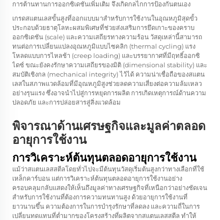
การต้านทานการออกซิเดชันเพิ่มเติม จึงเกิดกลไกการป้องกันตนเอง
เกรดสแตนเลสขั้นสูงที่ออกแบบมาสำหรับการใช้งานในอุณหภูมิสุดขั้ว
ประกอบด้วยธาตุโลหะผสมพิเศษที่ช่วยส่งเสริมการยึดเกาะของคราบ
ออกซิเดชัน (scale) และความเสถียรทางความร้อน วัสดุเหล่านี้สามารถ
ทนต่อการเปลี่ยนแปลงอุณหภูมิแบบไซคลิก (thermal cycling) แรง
โหลดแบบการไหลช้า (creep loading) และบรรยากาศที่มีฤทธิ์ออกซิ
ไดซ์ ขณะยังคงรักษาความเสถียรของมิติ (dimensional stability) และ
สมบัติเชิงกล (mechanical integrity) ไว้ได้ ความน่าเชื่อถือของสแตน
เลสในสภาพแวดล้อมที่มีอุณหภูมิสูงช่วยลดความเสี่ยงต่อความล้มเหลว
อย่างรุนแรง ซึ่งอาจนำไปสู่การหยุดการผลิต การเกิดเหตุการณ์ด้านความ
ปลอดภัย และการปล่อยสารสู่สิ่งแวดล้อม
พิจารณาด้านเศรษฐกิจและมูลค่าตลอด
อายุการใช้งาน
การวิเคราะห์ต้นทุนตลอดอายุการใช้งาน
แม้ว่าสแตนเลสสตีลโดยทั่วไปจะมีต้นทุนวัสดุเริ่มต้นสูงกว่าทางเลือกที่ใช้
เหล็กคาร์บอน แต่การวิเคราะห์ต้นทุนตลอดอายุการใช้งานอย่าง
ครอบคลุมกลับแสดงให้เห็นถึงมูลค่าทางเศรษฐกิจที่เหนือกว่าอย่างชัดเจน
สำหรับการใช้งานที่ต้องการความทนทานสูง ด้วยอายุการใช้งานที่
ยาวนานขึ้น ความต้องการในการบำรุงรักษาที่ลดลง และความถี่ในการ
เปลี่ยนทดแทนที่ต่ำมากของโครงสร้างที่ผลิตจากสแตนเลสสตีล ทำให้