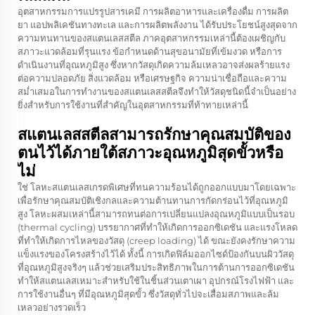
อุตสาหกรรมการแปรรูปสารเคมี การผลิตอาหารและเครื่องดื่ม การผลิต
ยา แอปพลิเคชันทางทะเล และการผลิตพลังงาน ได้รับประโยชน์สูงสุดจาก
ความทนทานของสแตนเลสสตีล ภาคอุตสาหกรรมเหล่านี้ต้องเผชิญกับ
สภาวะแวดล้อมที่รุนแรง ข้อกำหนดด้านสุขอนามัยที่เข้มงวด หรือการ
ดำเนินงานที่อุณหภูมิสูง ซึ่งหากวัสดุเกิดความล้มเหลวอาจส่งผลร้ายแรง
ต่อความปลอดภัย สิ่งแวดล้อม หรือเศรษฐกิจ ความน่าเชื่อถือและความ
สม่ำเสมอในการทำงานของสแตนเลสสตีลจึงทำให้วัสดุชนิดนี้จำเป็นอย่าง
ยิ่งสำหรับการใช้งานที่สำคัญในอุตสาหกรรมที่ท้าทายเหล่านี้
สแตนเลสสตีลสามารถรักษาคุณสมบัติของ
ตนไว้ได้ภายใต้สภาวะอุณหภูมิสุดขั้วหรือ
ไม่
ใช่ โลหะสแตนเลสเกรดพิเศษที่ทนความร้อนได้ถูกออกแบบมาโดยเฉพาะ
เพื่อรักษาคุณสมบัติเชิงกลและความต้านทานการกัดกร่อนไว้ที่อุณหภูมิ
สูง โลหะผสมเหล่านี้สามารถทนต่อการเปลี่ยนแปลงอุณหภูมิแบบเป็นรอบ
(thermal cycling) บรรยากาศที่ทำให้เกิดการออกซิเดชัน และแรงโหลด
ที่ทำให้เกิดการไหลของวัสดุ (creep loading) ได้ ขณะยังคงรักษาความ
แข็งแรงของโครงสร้างไว้ได้ ทั้งนี้ การเกิดฟิล์มออกไซด์ป้องกันบนผิววัสดุ
ที่อุณหภูมิสูงจริงๆ แล้วช่วยเสริมประสิทธิภาพในการต้านการออกซิเดชัน
ทำให้สแตนเลสเหมาะสำหรับใช้ในชิ้นส่วนเตาเผา อุปกรณ์โรงไฟฟ้า และ
การใช้งานอื่นๆ ที่มีอุณหภูมิสุดขั้ว ซึ่งวัสดุทั่วไปจะเสื่อมสภาพและล้ม
เหลวอย่างรวดเร็ว