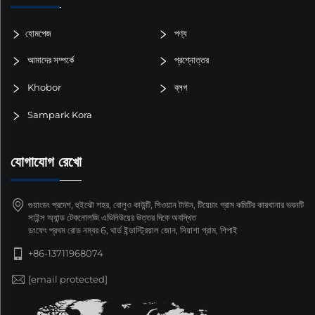
হোমপেজ
পণ্য
আমাদের সম্পর্কে
প্রশ্নোত্তর
Khobor
ব্লগ
Sampark Kora
যোগাযোগ রেখো
গুয়াংডং প্রদেশ, হুইঝৌ শহর, বোলুও কাউন্টি, শিওয়ান টাউন, টিয়েচাং গ্রাম কমিটির কারখানার ভবনটি
সাইন্স অ্যান্ড টেকনোলজি এভিনিউয়ের উত্তর দিকে অবস্থিত
ডংফেং প্রথম রোড নম্বর 6, থার্ড ইন্ডাস্ট্রিয়াল জোন, সিয়াশা গ্রাম, শিপাই
+86-13711968074
[email protected]