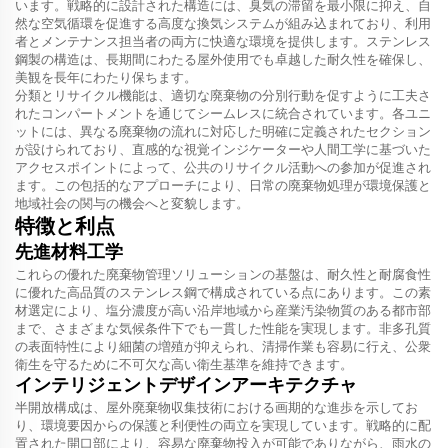
います。戦略的に設計された構造には、臭気の滞留を最小限に抑え、自
然な空気循環を促進する高度な換気システムが組み込まれており、利用
者とメンテナンス担当者の両方に快適な環境を提供します。ステンレス
鋼製の構造は、長期間にわたる屋外使用でも卓越した耐久性を確保し、
美観を長年にわたり保ちます。
分類とリサイクル機能は、適切な廃棄物の分別行動を促すように工夫さ
れたコンパートメントを通じてシームレスに統合されています。各ユニ
ットには、異なる廃棄物の流れに対応した明確に定義されたセクション
が設けられており、直感的な視覚インジケーターや人間工学に基づいた
アクセスポイントによって、公共のリサイクル活動への参加が促進され
ます。この包括的なアプローチにより、日常の廃棄物処理が環境保護と
地域社会の関与の機会へと変貌します。
特徴と利点
先進材料工学
これらの優れた廃棄物管理ソリューションの基盤は、耐久性と耐腐食性
に優れた高品質のステンレス鋼で構成されている点にあります。この素
材選定により、塩分濃度が高い沿岸地域から産業汚染物質のある都市部
まで、さまざまな気候条件下でも一貫した性能を実現します。非多孔質
の表面特性により細菌の増殖が抑えられ、清掃作業も容易に行え、公衆
衛生を守るために不可欠な高い衛生基準を維持できます。
インテリジェントデザインアーキテクチャ
半開放構成は、屋外廃棄物収集技術における画期的な進歩を示してお
り、環境要因からの保護と利便性の両立を実現しています。戦略的に配
置された開口部により、容易な廃棄物投入が可能でありながら、雨水の