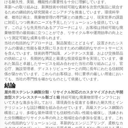
ける耐久性、美観、機能性の重要性を十分に理解しています。
革新への取り組みは、新興技術や持続可能な素材を次世代製品に統合す
るための継続的な研究開発イニシアチブを推進しています。環境科学
者、都市計画士、廃棄物管理の専門家との連携により、現実世界の課題
に対応しつつ将来のニーズを予見したソリューションを提供していま
す。このような先見性のあるアプローチにより、お客様は持続可能な廃
棄物管理の最前線に立つことができ、リサイクル率や運用効率の向上と
いう測定可能な成果を得られます。
当社の包括的なアプローチは、製品製造にとどまらず、設置されたシス
テムの価値と性能を最大限に引き出すための継続的なサポートサービス
を含んでいます。技術的専門知識、メンテナンス支援、および交換部品
の供給により、長期的な満足と最適な投資収益率を実現しています。優
れた製品と卓越したサービスを組み合わせた当社の取り組みにより、官
公庁、施設管理者、ディストリビューターとの間に長年にわたる信頼関
係が築かれています。これらのお客様は、特に要求の厳しい用途におい
ても、当社の専門性を確かなものとして依拠しています。
結論
屋外用ステンレス鋼製分類・リサイクル対応のカスタマイズされた半開
放型ステンレススチール製ゴミ箱
持続可能な廃棄物管理インフラにお
いて大きな進歩を示しており、環境責任を促進する優れた耐久性とイン
テリジェントな設計機能を組み合わせています。高級ステンレス鋼製の
構造により、多様な屋外環境でも信頼性の高い性能を確保し、洗練され
た分別機能がリサイクル率の向上と地域社会の参加を促進します。これ
らの包括的なソリューションは、革新的なエンジニアリング、柔軟なカ
スタマイズオプション、並びに品質卓越への揺るぎない取り組みを通じ