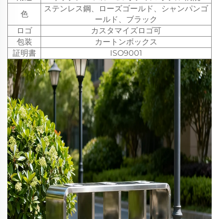
ステンレス鋼、ローズゴールド、シャンパンゴ
色
ールド、ブラック
ロゴ
カスタマイズロゴ可
包装
カートンボックス
証明書
ISO9001