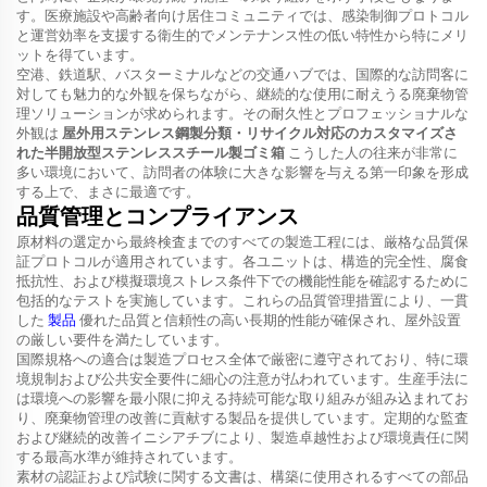
す。医療施設や高齢者向け居住コミュニティでは、感染制御プロトコル
と運営効率を支援する衛生的でメンテナンス性の低い特性から特にメリ
ットを得ています。
空港、鉄道駅、バスターミナルなどの交通ハブでは、国際的な訪問客に
対しても魅力的な外観を保ちながら、継続的な使用に耐えうる廃棄物管
理ソリューションが求められます。その耐久性とプロフェッショナルな
外観は
屋外用ステンレス鋼製分類・リサイクル対応のカスタマイズさ
れた半開放型ステンレススチール製ゴミ箱
こうした人の往来が非常に
多い環境において、訪問者の体験に大きな影響を与える第一印象を形成
する上で、まさに最適です。
品質管理とコンプライアンス
原材料の選定から最終検査までのすべての製造工程には、厳格な品質保
証プロトコルが適用されています。各ユニットは、構造的完全性、腐食
抵抗性、および模擬環境ストレス条件下での機能性能を確認するために
包括的なテストを実施しています。これらの品質管理措置により、一貫
した
製品
優れた品質と信頼性の高い長期的性能が確保され、屋外設置
の厳しい要件を満たしています。
国際規格への適合は製造プロセス全体で厳密に遵守されており、特に環
境規制および公共安全要件に細心の注意が払われています。生産手法に
は環境への影響を最小限に抑える持続可能な取り組みが組み込まれてお
り、廃棄物管理の改善に貢献する製品を提供しています。定期的な監査
および継続的改善イニシアチブにより、製造卓越性および環境責任に関
する最高水準が維持されています。
素材の認証および試験に関する文書は、構築に使用されるすべての部品