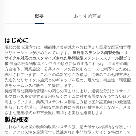
概要
おすすめ商品
はじめに
現代の都市環境では、機能性と美的魅力を兼ね備えた高度な廃棄物管理
ソリューションが求められています。
屋外用ステンレス鋼製分類・リ
サイクル対応のカスタマイズされた半開放型ステンレススチール製ゴミ
箱
最新の廃棄物収集インフラの頂点に位置するこれらは、世界中の地
方自治体、商業施設、公共スペースの変化するニーズに対応するために
設計されています。これらの革新的なごみ箱は、従来のごみ処理方法と
先進的なリサイクル施策とのギャップを埋め、耐久性、衛生性、環境配
慮をシームレスに統合して提供します。
持続可能な廃棄物管理への関心の高まりにより、適切な分別とリサイク
ルプロセスを支援する専用収集システムに対する需要がかつてないほど
高まっています。業務用ステンレス鋼製ごみ箱は屋外設置向けの最適選
択肢として登場し、過酷な気象条件にも優れた耐性を示しながら、さま
ざまな建築様式や都市景観に調和する美観を維持します。
製品概要
これらの高級屋外廃棄物収集システムは、悪天候から内容物を保護しつ
つ、アクセス性を最適化する洗練された半開放型デザインを特徴として