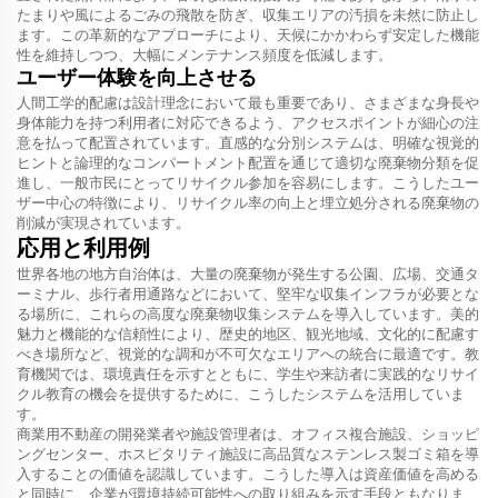
たまりや風によるごみの飛散を防ぎ、収集エリアの汚損を未然に防止し
ます。この革新的なアプローチにより、天候にかかわらず安定した機能
性を維持しつつ、大幅にメンテナンス頻度を低減します。
ユーザー体験を向上させる
人間工学的配慮は設計理念において最も重要であり、さまざまな身長や
身体能力を持つ利用者に対応できるよう、アクセスポイントが細心の注
意を払って配置されています。直感的な分別システムは、明確な視覚的
ヒントと論理的なコンパートメント配置を通じて適切な廃棄物分類を促
進し、一般市民にとってリサイクル参加を容易にします。こうしたユー
ザー中心の特徴により、リサイクル率の向上と埋立処分される廃棄物の
削減が実現されています。
応用と利用例
世界各地の地方自治体は、大量の廃棄物が発生する公園、広場、交通タ
ーミナル、歩行者用通路などにおいて、堅牢な収集インフラが必要とな
る場所に、これらの高度な廃棄物収集システムを導入しています。美的
魅力と機能的な信頼性により、歴史的地区、観光地域、文化的に配慮す
べき場所など、視覚的な調和が不可欠なエリアへの統合に最適です。教
育機関では、環境責任を示すとともに、学生や来訪者に実践的なリサイ
クル教育の機会を提供するために、こうしたシステムを活用していま
す。
商業用不動産の開発業者や施設管理者は、オフィス複合施設、ショッピ
ングセンター、ホスピタリティ施設に高品質なステンレス製ゴミ箱を導
入することの価値を認識しています。こうした導入は資産価値を高める
と同時に、企業が環境持続可能性への取り組みを示す手段ともなりま