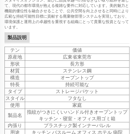
て、現代の都市環境が抱える複雑な要件に対応しています。美的魅力と
機能的優位性を融合させることで、公共空間を向上させると同時により
広範な持続可能性目標に貢献する廃棄物管理システムを実現しており、
環境保護と運用上の卓越性を重視する組織にとって貴重な投資となって
います。
製品説明
テン
価値
原産地
広東省東莞市
形状
長方形
材質
ステンレス鋼
構造
オープントップ
特長
持続可能な
タイプ
ストレージバケット
スタイル
フタなし
使用
家庭
指紋がつきにくいハンドル付きオープントップ
製品名
キッチン・寝室・オフィス用ゴミ箱
内張り
プラスチック製インナーバレル
用途
キッチン バスルーム オフィス ホテル 病院