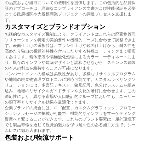
の品質および組成についての透明性を提供します。この包括的な品質保
証のアプローチは、詳細なコンプライアンス文書および性能保証を必要
とする政府機関や大規模商業プロジェクトの調達プロセスを支援しま
す。
カスタマイズとブランドオプション
包括的なカスタマイズ機能により、クライアントはこれらの廃棄物管理
ソリューションを特定の美的要件や機能的ニーズに合わせて調整できま
す。表面仕上げの選択肢は、ブラシ仕上げや鏡面仕上げから、耐久性を
高めたり独自の視覚的特性を付与したりする特殊コーティングまで幅広
くあります。粉体塗装や陽極酸化処理によるカラーコーディネートによ
り、既存のインフラや建築デザインと調和させながら、ステンレス鋼製
の本来の利点を維持することが可能になります。
コンパートメントの構成は柔軟性があり、多様なリサイクルプログラム
や地域の廃棄物管理プロトコルに対応可能です。カスタムラベリングソ
リューションには、多言語テキスト、象形記号、色分けシステムを組み
込み、地域のリサイクルガイドラインや文化的嗜好に合わせます。この
適応性により、異なる市場や人口統計的グループにおいても、ユーザー
の順守率とリサイクル効果を最適化できます。
企業ブランドの統合には、ロゴ配置、カスタムグラフィック、プロモー
ションメッセージの掲載が可能で、機能的なインフラをマーケティング
資産へと変えることができます。これらのブランド要素は、屋外環境下
でも製品寿命を通じて視覚的魅力を保つ耐久性のある施工方法で、シー
ムレスに組み込まれます。
包装および物流サポート