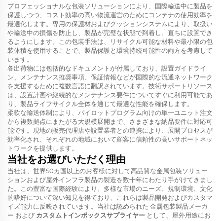
プロフェッショナルな包装ソリューションにより、国際輸送中に製品を
保護しつつ、コスト効率の高い物流運営のためにコンテナの使用効率を
最適化します。専用の保護材およびクッションシステムにより、取扱い
や輸送中の損傷を防止し、製品が完璧な状態で到着し、直ちに設置でき
るようにします。この包装手法は、リサイクル可能な材料や最小限の包
装体積を使用することで、製品保護と環境持続可能性の両方を考慮して
います。
各出荷物には包括的なドキュメントが付属しており、設置ガイドライ
ン、メンテナンス推奨事項、保証情報などが国際的な流通ネットワーク
を支援するために複数言語に翻訳されています。技術サポートリソース
は、設置計画や継続的なメンテナンス要件についてすぐに利用可能であ
り、製品ライフサイクル全体を通じて最適な性能を確保します。
柔軟な輸送体制により、パイロットプログラム向けの単一ユニット注文
から複数拠点にまたがる大規模展開まで、さまざまな納品要件に対応可
能です。現地の販売代理店や設置業者との連携により、展開プロセスが
効率化され、それぞれの地域において顧客に信頼性の高いサポートネッ
トワークを提供します。
当社をお選びいただく理由
当社は、世界50カ国以上のお客様に対して高品質な金属包装ソリュー
ションおよび屋外インフラ製品の製造を数十年にわたり手がけてきまし
た。この豊富な国際経験により、多様な市場のニーズ、規制環境、文化
的嗜好について深い知見を得ており、これらは製品開発およびカスタマ
イズ能力に反映されています。当社は認められた
金属包装製品メーカ
ー
および
カスタムトインボックスサプライヤー
として、屋外用途にお