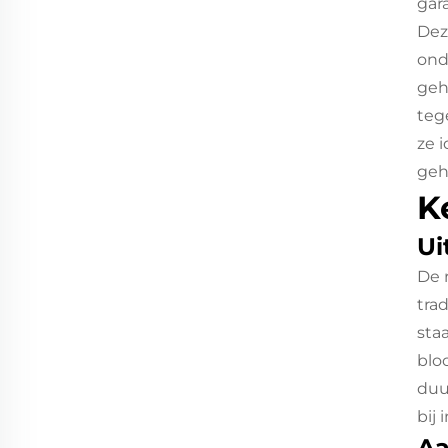
gar
Dez
ond
geh
teg
ze 
geh
K
Ui
De 
tra
sta
blo
duu
bij 
Aa