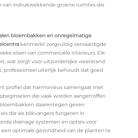
en van indrukwekkende groene ruimtes die
stalen bloembakken en onregelmatige
elcentra
kenmerkt zorgvuldig vervaardigde
eke eisen van commerciële interieurs. Elk
it, wat zorgt voor uitzonderlijke weerstand
jst, professioneel uiterlijk behoudt dat goed
ant profiel dat harmonieus samengaat met
pbeginselen die vaak worden aangetroffen
en bloembakken daarentegen geven
ties die als blikvangers fungeren in
ceerde drainage systemen en opties voor
 een optimale gezondheid van de planten te