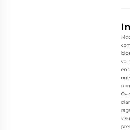
I
Mod
com
blo
vor
en 
ont
rui
Ove
pla
reg
vis
pre