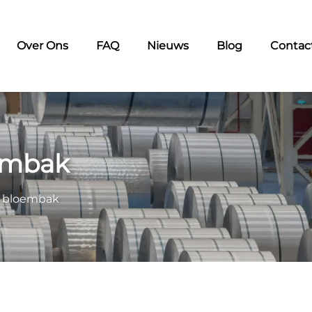
Over Ons
FAQ
Nieuws
Blog
Contac
oembak
n bloembak