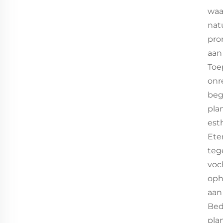
waa
nat
pro
aan
Toe
onr
beg
pla
est
Ete
teg
voc
oph
aan
Bed
pla