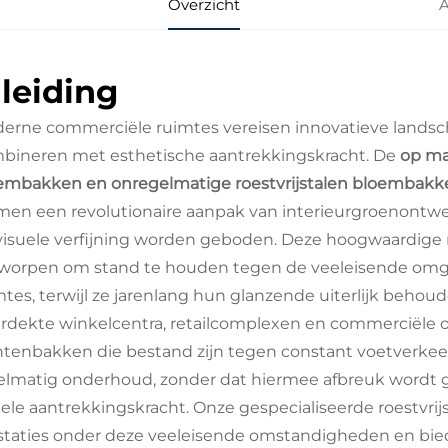
Overzicht
A
nleiding
erne commerciële ruimtes vereisen innovatieve landsch
bineren met esthetische aantrekkingskracht. De
op ma
embakken en onregelmatige roestvrijstalen bloembakke
men een revolutionaire aanpak van interieurgroenontw
visuele verfijning worden geboden. Deze hoogwaardige 
worpen om stand te houden tegen de veeleisende om
mtes, terwijl ze jarenlang hun glanzende uiterlijk behoud
rdekte winkelcentra, retailcomplexen en commerciël
ntenbakken die bestand zijn tegen constant voetverkee
elmatig onderhoud, zonder dat hiermee afbreuk wordt ge
uele aantrekkingskracht. Onze gespecialiseerde roestvr
staties onder deze veeleisende omstandigheden en biede