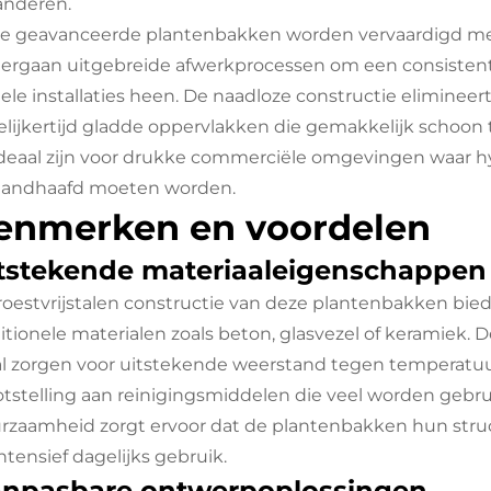
anderen.
e geavanceerde plantenbakken worden vervaardigd met
ergaan uitgebreide afwerkprocessen om een consistente 
ele installaties heen. De naadloze constructie eliminee
elijkertijd gladde oppervlakken die gemakkelijk schoon
ideaal zijn voor drukke commerciële omgevingen waar h
andhaafd moeten worden.
enmerken en voordelen
tstekende materiaaleigenschappen
roestvrijstalen constructie van deze plantenbakken bie
ditionele materialen zoals beton, glasvezel of keramiek.
al zorgen voor uitstekende weerstand tegen temperat
otstelling aan reinigingsmiddelen die veel worden gebru
rzaamheid zorgt ervoor dat de plantenbakken hun structu
intensief dagelijks gebruik.
npasbare ontwerpoplossingen