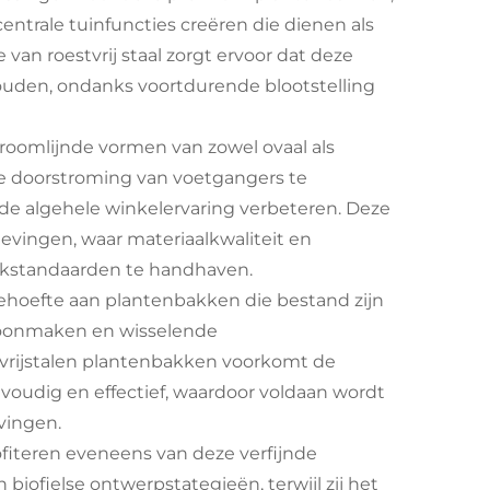
ntrale tuinfuncties creëren die dienen als
van roestvrij staal zorgt ervoor dat deze
ouden, ondanks voortdurende blootstelling
roomlijnde vormen van zowel ovaal als
e doorstroming van voetgangers te
 de algehele winkelervaring verbeteren. Deze
evingen, waar materiaalkwaliteit en
erkstandaarden te handhaven.
hoefte aan plantenbakken die bestand zijn
choonmaken en wisselende
tvrijstalen plantenbakken voorkomt de
oudig en effectief, waardoor voldaan wordt
vingen.
iteren eveneens van deze verfijnde
 biofielse ontwerpstategieën, terwijl zij het