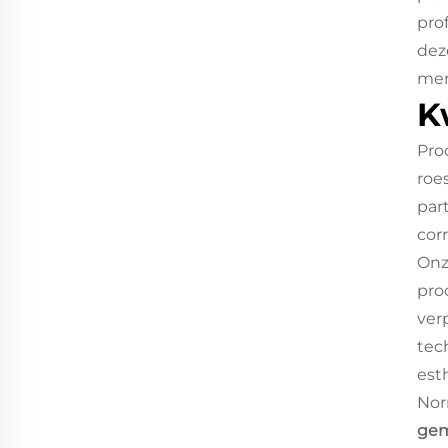
pro
dez
mer
K
Pro
roe
par
cor
Onz
pro
ver
tec
est
Nor
gem