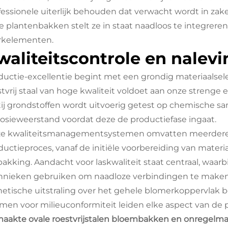
fessionele uiterlijk behouden dat verwacht wordt in za
e plantenbakken stelt ze in staat naadloos te integrer
kelementen.
waliteitscontrole en nalevi
ductie-excellentie begint met een grondig materiaalsele
stvrij staal van hoge kwaliteit voldoet aan onze strenge
tij grondstoffen wordt uitvoerig getest op chemische sa
rosieweerstand voordat deze de productiefase ingaat.
e kwaliteitsmanagementsystemen omvatten meerdere 
ductieproces, vanaf de initiële voorbereiding van mater
pakking. Aandacht voor laskwaliteit staat centraal, waarb
hnieken gebruiken om naadloze verbindingen te maken di
hetische uitstraling over het gehele blomerkoppervlak
men voor milieuconformiteit leiden elke aspect van de 
aakte ovale roestvrijstalen bloembakken en onregelmat