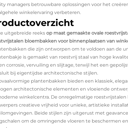
ility managers betrouwbare oplossingen voor het creër
algehele winkelervaring verbeteren.
roductoverzicht
e uitgebreide reeks
op maat gemaakte ovale roestvrij
stvrijstalen bloembakken voor binnenplaatsen van wink
ntenbakken die zijn ontworpen om te voldoen aan de uni
ntenbakje is gemaakt van roestvrij staal van hoge kwalite
n corrosie, vervuiling en slijtage, terwijl het een gepoli
luit bij eigentijdse architectonische stijlen.
ovaalvormige plantenbakken bieden een klassiek, eleg
ogen architectonische elementen en vloeiende ontwer
moderne winkelcentra. De onregelmatige roestvrijstal
erpers creatieve vrijheid voor unieke, artistieke installa
ailomgevingen. Beide stijlen zijn uitgerust met geavan
egschalen om de omringende vloeren te beschermen en