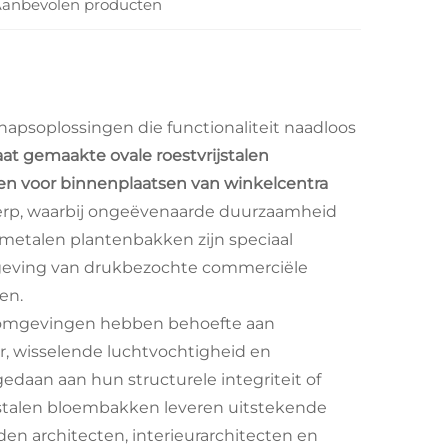
anbevolen producten
apsoplossingen die functionaliteit naadloos
at gemaakte ovale roestvrijstalen
n voor binnenplaatsen van winkelcentra
erp, waarbij ongeëvenaarde duurzaamheid
metalen plantenbakken zijn speciaal
geving van drukbezochte commerciële
en.
e omgevingen hebben behoefte aan
r, wisselende luchtvochtigheid en
daan aan hun structurele integriteit of
ijstalen bloembakken leveren uitstekende
n architecten, interieurarchitecten en