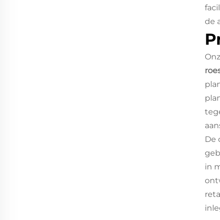
fac
de 
P
Onz
roe
pla
pla
tege
aans
De 
geb
in 
ontw
ret
inl