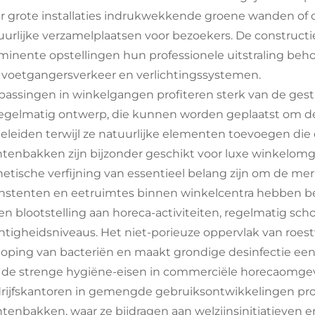
r grote installaties indrukwekkende groene wanden of ce
uurlijke verzamelplaatsen voor bezoekers. De constructie 
minente opstellingen hun professionele uitstraling beh
 voetgangersverkeer en verlichtingssystemen.
passingen in winkelgangen profiteren sterk van de gest
egelmatig ontwerp, die kunnen worden geplaatst om d
eleiden terwijl ze natuurlijke elementen toevoegen die
ntenbakken zijn bijzonder geschikt voor luxe winkelomg
hetische verfijning van essentieel belang zijn om de m
nstenten en eetruimtes binnen winkelcentra hebben be
en blootstelling aan horeca-activiteiten, regelmatig s
htigheidsniveaus. Het niet-porieuze oppervlak van roes
oping van bacteriën en maakt grondige desinfectie eenv
 de strenge hygiëne-eisen in commerciële horecaomge
rijfskantoren in gemengde gebruiksontwikkelingen prof
ntenbakken, waar ze bijdragen aan welzijnsinitiatieven en