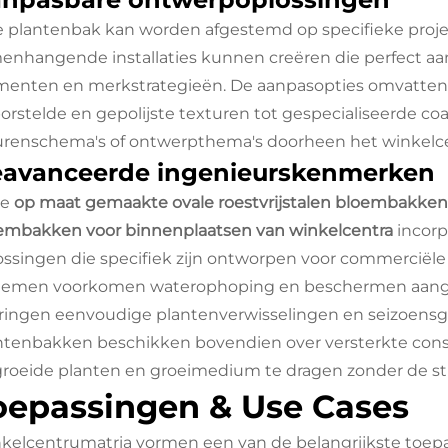
e plantenbak kan worden afgestemd op specifieke proje
enhangende installaties kunnen creëren die perfect aan
menten en merkstrategieën. De aanpasopties omvatten 
orstelde en gepolijste texturen tot gespecialiseerde coa
urenschema's of ontwerpthema's doorheen het winkelc
avanceerde ingenieurskenmerken
ze
op maat gemaakte ovale roestvrijstalen bloembakken 
embakken voor binnenplaatsen van winkelcentra
incor
ossingen die specifiek zijn ontworpen voor commerciël
temen voorkomen waterophoping en beschermen aangre
ringen eenvoudige plantenverwisselingen en seizoens
ntenbakken beschikken bovendien over versterkte con
groeide planten en groeimedium te dragen zonder de stru
oepassingen & Use Cases
kelcentrumatria vormen een van de belangrijkste toe