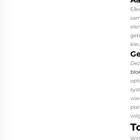
Elk
sam
ele
geb
kle
Ge
De
blo
opl
sys
voe
pla
vol
T
Win