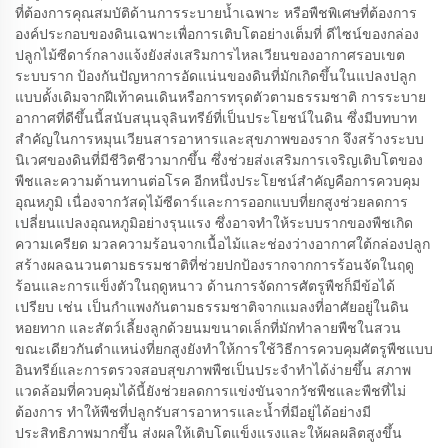
ที่ต้องการคุณสมบัติด้านการระบายน้ำเฉพาะ หรือพืชพิเศษที่ต้องการ
องค์ประกอบของดินเฉพาะเพื่อการเติบโตอย่างเต็มที่ ดีไซน์ของกล่อง
ปลูกไม้ซีดาร์กลางแจ้งยังส่งเสริมการไหลเวียนของอากาศรอบเขต
ระบบราก ป้องกันปัญหาการอัดแน่นของดินที่มักเกิดขึ้นในแปลงปลูก
แบบดั้งเดิมจากฝีเท้าคนเดินหรือการทรุดตัวตามธรรมชาติ การระบาย
อากาศที่ดีขึ้นนี้สนับสนุนจุลินทรีย์ที่เป็นประโยชน์ในดิน ซึ่งมีบทบาท
สำคัญในการหมุนเวียนสารอาหารและสุขภาพของราก จึงสร้างระบบ
นิเวศของดินที่มีชีวิตชีวามากขึ้น ซึ่งช่วยส่งเสริมการเจริญเติบโตของ
พืชและความต้านทานต่อโรค อีกหนึ่งประโยชน์สำคัญคือการควบคุม
อุณหภูมิ เนื่องจากวัสดุไม้ซีดาร์และการออกแบบที่ยกสูงช่วยลดการ
เปลี่ยนแปลงอุณหภูมิอย่างรุนแรง ซึ่งอาจทำให้ระบบรากของพืชเกิด
ความเครียด มวลความร้อนจากเนื้อไม้และช่องว่างอากาศใต้กล่องปลูก
สร้างผลฉนวนตามธรรมชาติที่ช่วยปกป้องรากจากการร้อนจัดในฤดู
ร้อนและการแข็งตัวในฤดูหนาว ด้านการจัดการศัตรูพืชก็มีข้อได้
เปรียบ เช่น เป็นกำแพงกันตามธรรมชาติจากแมลงที่อาศัยอยู่ในดิน
หอยทาก และสัตว์เลี้ยงลูกด้วยนมขนาดเล็กที่มักทำลายพืชในสวน
ขณะเดียวกันตำแหน่งที่ยกสูงยังทำให้การใช้วิธีการควบคุมศัตรูพืชแบบ
อินทรีย์และการตรวจสอบสุขภาพพืชเป็นประจำทำได้ง่ายขึ้น สภาพ
แวดล้อมที่ควบคุมได้นี้ยังช่วยลดการแข่งขันจากวัชพืชและพืชที่ไม่
ต้องการ ทำให้พืชที่ปลูกรับสารอาหารและน้ำที่มีอยู่ได้อย่างมี
ประสิทธิภาพมากขึ้น ส่งผลให้เติบโตแข็งแรงและให้ผลผลิตสูงขึ้น