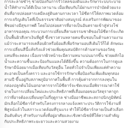
การละลายซ้ำๆ ช่วยป้องกันการรั่วไหลของดินและรักษาระบบระบาย
น้ำให้ทำงานได้ดีเป็นเวลานาน เมื่อเทียบกับไม้ผ่านการบำบัดด้วยแรง
ดันที่อาจปล่อยสารเคมีลงสู่ดินตามกาลเวลา ไม้ซีดาร์ให้สภาพแวดล้อม
การเจริญเติบโตที่เป็นธรรมชาติอย่างสมบูรณ์ ส่งเสริมการพัฒนาของ
พืชอย่างมีสุขภาพดี โดยไม่ปล่อยสารที่อาจเป็นอันตรายเข้าสู่ห่วงโซ่
อาหารของคุณ กระบวนการเปลี่ยนสีตามธรรมชาติของไม้ซีดาร์จะเกิด
เป็นพื้นผิวสีเทาเงินที่ดูดี ซึ่งชาวสวนหลายคนชื่นชอบในด้านความงาม
แม้ว่าจะสามารถเคลือบผิวหรือย้อมสีเพื่อรักษามอบสีเดิมไว้ก็ได้ ลักษณะ
การเปลี่ยนสีนี้แท้จริงแล้วช่วยเพิ่มคุณสมบัติการต้านทานของวัสดุ
แทนที่จะลดลง เนื่องจากผิวหน้าจะมีความหนาแน่นมากขึ้น ช่วยผลักไอ
น้ำและความชื้นและป้องกันแมลงได้ดียิ่งขึ้น ความต้องการในการดูแล
รักษามีน้อยมากเมื่อเทียบกับวัสดุอื่น โดยทั่วไปจำเป็นเพียงแค่ทำความ
สะอาดเป็นครั้งคราว และอาจใช้การรักษาเพื่อป้องกันเพิ่มเติมทุกสอง
สามปี ขึ้นอยู่กับสภาพภูมิอากาศในพื้นที่ การคุ้มค่าจากการลงทุนใน
กล่องปลูกต้นไม้นอกอาคารจากไม้ซีดาร์จะชัดเจนเมื่อพิจารณาค่าใช้
จ่ายในการเปลี่ยนใหม่และประสิทธิภาพที่เสื่อมถอยของวัสดุราคาถูก
กว่าที่อาจต้องเปลี่ยนทุกไม่กี่ฤดูกาล ช่างมืออาชีพและสถาปนิกภูมิทัศน์
มักเลือกไม้ซีดาร์สำหรับโครงการกลางแจ้งเพราะประวัติการใช้งานที่
พิสูจน์แล้วในสภาวะแวดล้อมที่รุนแรง ทำให้ไม้ซีดาร์กลายเป็นตัวเลือก
อันดับต้นๆ สำหรับงานทั้งที่อยู่อาศัยและเชิงพาณิชย์ที่ให้ความสำคัญ
กับประสิทธิภาพระยะยาวและความสวยงาม