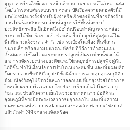
ฤดูกาล หรือเมื่อต้องการหลีกเลี่ยงสภาพอากาศที่ไม่เหมาะสม
โดยไม่กระทบต่อระบบราก คุณสมบัติเรื่องความคล่องตัวนี้มี
ประโยชน์อย่างยิ่งสำหรับผู้เช่าหรือเจ้าของบ้านที่อาจต้องย้าย
สวนไปพร้อมกับการเปลี่ยนที่อยู่ การใช้พื้นที่อย่างมี
ประสิทธิภาพถือเป็นอีกหนึ่งข้อได้เปรียบสำคัญ เพราะกล่อง
กระถางไม้ซีดาร์กลางแจ้งช่วยเพิ่มพื้นที่ปลูกให้สูงสุด แม้ใน
พื้นที่กลางแจ้งขนาดจำกัด เช่น ระเบียงในเมือง พื้นที่ลาน
ขนาดเล็ก หรือสนามขนาดกะทัดรัด ที่วิธีการทำสวนแบบ
ดั้งเดิมอาจใช้ไม่ได้ผล ระบบการปลูกที่เป็นระเบียบนี้ช่วยให้
สามารถจัดระยะห่างของพืชและใช้กลยุทธ์การปลูกพืชคู่กัน
ได้ดีขึ้น ทำให้เงื่อนไขการเติบโตเหมาะสมขึ้น และเพิ่มผลผลิต
โดยรวมจากพื้นที่ที่มีอยู่ ยังมีข้อดีด้านการควบคุมอุณหภูมิอีก
ด้วย เนื่อง้วัสดุไม้ซีดาร์และการออกแบบที่ยกสูงช่วยให้อากาศ
ไหลเวียนรอบบริเวณราก ป้องกันการร้อนเกินไปในช่วงฤดู
ร้อน และช่วยกันความเย็นในช่วงอากาศหนาว ข้อดีด้าน
อุณหภูมินี้ช่วยยืดระยะเวลาการปลูกออกไป และเพิ่มความ
ทนทานของพืชต่อการเปลี่ยนแปลงของสภาพอากาศ ซึ่งปกติ
แล้วมักทำให้พืชกลางแจ้งเครียด