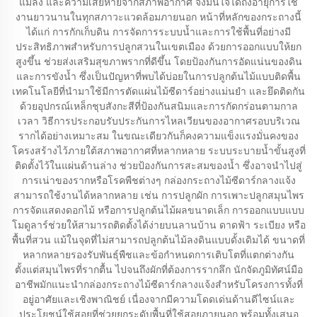
แมลง และความเสียหายจากสภาพอากาศ จึงมั่นใจได้ถึงอายุการใช้
งานยาวนานในทุกสภาวะแวดล้อมภายนอก หน้าที่หลักของกระถางนี้
ได้แก่ การกักเก็บดิน การจัดการระบบน้ำและการใช้พื้นที่อย่างมี
ประสิทธิภาพสำหรับการปลูกสวนในเขตเมือง ด้วยการออกแบบให้ยก
สูงขึ้น ช่วยส่งเสริมสุขภาพรากที่ดีขึ้น โดยป้องกันการอัดแน่นของดิน
และการขังน้ำ ซึ่งเป็นปัญหาที่พบได้บ่อยในการปลูกต้นไม้แบบติดพื้น
เทคโนโลยีที่นำมาใช้มีการตัดแผ่นไม้ซีดาร์อย่างแม่นยำ และยึดติดกัน
ด้วยอุปกรณ์เหล็กชุบสังกะสีที่ป้องกันสนิมและการกัดกร่อนตามกาล
เวลา วิธีการประกอบรับประกันการไหลเวียนของอากาศรอบบริเวณ
รากได้อย่างเหมาะสม ในขณะเดียวกันก็คงความแข็งแรงมั่นคงของ
โครงสร้างไว้ภายใต้สภาพอากาศที่หลากหลาย ระบบระบายน้ำขั้นสูงที่
ติดตั้งไว้ในแผ่นด้านล่าง ช่วยป้องกันการสะสมของน้ำ ซึ่งอาจนำไปสู่
การเน่าของรากหรือโรคพืชต่างๆ กล่องกระถางไม้ซีดาร์กลางแจ้ง
สามารถใช้งานได้หลากหลาย เช่น การปลูกผัก การเพาะปลูกสมุนไพร
การจัดแสดงดอกไม้ หรือการปลูกต้นไม้ผลขนาดเล็ก การออกแบบแบบ
โมดูลาร์ช่วยให้สามารถติดตั้งได้ง่ายบนลานบ้าน ดาดฟ้า ระเบียง หรือ
พื้นที่สวน แม้ในจุดที่ไม่สามารถปลูกต้นไม้ลงดินแบบดั้งเดิมได้ ขนาดที่
หลากหลายรองรับพันธุ์พืชและข้อกำหนดการเติบโตที่แตกต่างกัน
ตั้งแต่สมุนไพรที่รากตื้น ไปจนถึงผักที่ต้องการรากลึก นักจัดภูมิทัศน์มือ
อาชีพมักแนะนำกล่องกระถางไม้ซีดาร์กลางแจ้งสำหรับโครงการทั้งที่
อยู่อาศัยและเชิงพาณิชย์ เนื่องจากมีความโดดเด่นด้านดีไซน์และ
ประโยชน์ใช้สอยที่ช่วยยกระดับพื้นที่ใช้สอยภายนอก พร้อมทั้งเสนอ