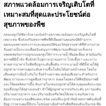
สภาพแวดล้อมการเจริญเติบโตที่
เหมาะสมที่สุดและประโยชน์ต่อ
สุขภาพของพืช
กล่องปลูกไม้ซีดาร์กลางแจ้งสร้างสภาพแวดล้อมการเจริญเติบโตที่
เหมาะสม ซึ่งส่งเสริมสุขภาพพืชที่ดีเยี่ยมผ่านคุณสมบัติด้านการ
ออกแบบหลายประการและคุณสมบัติของวัสดุธรรมชาติที่ทำงานร่วม
กันอย่างเป็นระบบเพื่อสนับสนุนการพัฒนาของพืชอย่างแข็งแรง
แพลตฟอร์มการปลูกแบบยกสูงให้การระบายน้ำที่ยอดเยี่ยม ช่วยป้องกัน
สภาพที่มีน้ำขัง ซึ่งมักนำไปสู่การเน่าของราก โรคเชื้อรา และภาวะ
ขาดสารอาหารในพืชที่ปลูกระดับพื้นดิน การระบายน้ำที่ดีนี้ช่วยให้ผู้
ปลูกสามารถควบคุมระดับความชื้นในดินได้อย่างสม่ำเสมอ โดยไม่
เสี่ยงต่อการอิ่มน้ำเกินไป จึงสร้างสภาพแวดล้อมที่เหมาะสำหรับการ
พัฒนารากและการดูดซึมสารอาหาร ส่งผลโดยตรงให้พืชมีสุขภาพดี
และให้ผลผลิตมากขึ้น ดินภายในกล่องปลูกช่วยให้ควบคุมองค์ประกอบ
ของสื่อปลูกได้อย่างแม่นยำ ทำให้ผู้ปลูกสามารถปรับระดับ pH ของดิน
ปริมาณสารอาหาร และปริมาณอินทรียวัตถุให้เหมาะสมกับความ
ต้องการเฉพาะของพืชแต่ละชนิด แทนที่จะถูกจำกัดด้วยสภาพดินเดิมที่
มีอยู่ การควบคุมนี้มีประโยชน์อย่างยิ่งสำหรับพืชที่ชอบดินเป็นกรด พืช