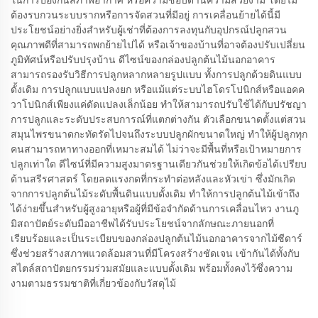
ต้องรบกวนระบบรากหรือการจัดสวนที่มีอยู่ การเคลื่อนย้ายได้นี้มี
ประโยชน์อย่างยิ่งสำหรับผู้เช่าที่ต้องการลงทุนกับอุปกรณ์ปลูกสวน
คุณภาพดีที่สามารถพกย้ายไปได้ หรือเจ้าของบ้านที่อาจต้องปรับเปลี่ยน
ภูมิทัศน์หรือปรับปรุงบ้าน ดีไซน์ของกล่องปลูกต้นไม้นอกอาคาร
สามารถรองรับวิธีการปลูกหลากหลายรูปแบบ ทั้งการปลูกด้วยดินแบบ
ดั้งเดิม การปลูกแบบแปลงยก หรือแม้แต่ระบบไฮโดรโปนิกส์หรือแอคค
วาโปนิกส์เพียงแค่ดัดแปลงเล็กน้อย ทำให้สามารถปรับใช้ได้กับปรัชญา
การปลูกและระดับประสบการณ์ที่แตกต่างกัน ตัวเลือกขนาดตั้งแต่สวน
สมุนไพรขนาดกะทัดรัดไปจนถึงระบบปลูกผักขนาดใหญ่ ทำให้ผู้ปลูกทุก
คนสามารถหาทางออกที่เหมาะสมได้ ไม่ว่าจะมีพื้นที่หรือเป้าหมายการ
ปลูกเท่าใด ดีไซน์ที่มีความสูงมาตรฐานเดียวกันช่วยให้เกิดข้อได้เปรียบ
ด้านสรีรศาสตร์ โดยลดแรงกดที่กระทำต่อหลังและหัวเข่า ซึ่งมักเกิด
จากการปลูกต้นไม้ระดับพื้นดินแบบดั้งเดิม ทำให้การปลูกต้นไม้เข้าถึง
ได้ง่ายขึ้นสำหรับผู้สูงอายุหรือผู้ที่มีข้อจำกัดด้านการเคลื่อนไหว งานภู
มิสถาปัตย์ระดับมืออาชีพได้รับประโยชน์จากลักษณะภายนอกที่
เรียบร้อยและเป็นระเบียบของกล่องปลูกต้นไม้นอกอาคารจากไม้ซีดาร์
ซึ่งช่วยสร้างสภาพแวดล้อมสวนที่มีโครงสร้างชัดเจน เข้ากันได้ทั้งกับ
สไตล์สถาปัตยกรรมร่วมสมัยและแบบดั้งเดิม พร้อมทั้งคงไว้ซึ่งความ
งามตามธรรมชาติที่เกี่ยวข้องกับวัสดุไม้