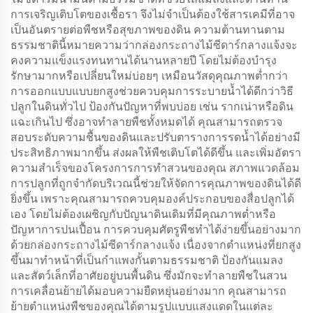
การเจริญเติบโตของเชื้อรา จึงไม่จำเป็นต้องใช้สารเคมีที่อาจ
เป็นอันตรายต่อพืชหรือสุขภาพของดิน ความต้านทานตาม
ธรรมชาตินี้หมายความว่ากล่องกระถางไม้ซีดาร์กลางแจ้งจะ
คงความแข็งแรงทนทานได้นานหลายปี โดยไม่ต้องบำรุง
รักษามากหรือเปลี่ยนใหม่บ่อยๆ เหมือนวัสดุคุณภาพต่ำกว่า
การออกแบบแบบยกสูงช่วยควบคุมการระบายน้ำได้ดีกว่าวิธี
ปลูกในดินทั่วไป ป้องกันปัญหาที่พบบ่อย เช่น รากเน่าหรือดิน
แฉะเกินไป ซึ่งอาจทำลายพืชทั้งหมดได้ คุณสามารถตรวจ
สอบระดับความชื้นของดินและปรับตารางการรดน้ำได้อย่างมี
ประสิทธิภาพมากขึ้น ส่งผลให้พืชเติบโตได้ดีขึ้น และเพิ่มอัตรา
ความสำเร็จของโครงการการทำสวนของคุณ สภาพแวดล้อม
การปลูกที่ถูกจำกัดบริเวณนี้ช่วยให้จัดการคุณภาพของดินได้ดี
ยิ่งขึ้น เพราะคุณสามารถควบคุมองค์ประกอบของสื่อปลูกได้
เอง โดยไม่ต้องเผชิญกับปัญนาดินเดิมที่มีคุณภาพต่ำหรือ
ปัญหาการปนเปื้อน การควบคุมศัตรูพืชทำได้ง่ายขึ้นอย่างมาก
ด้วยกล่องกระถางไม้ซีดาร์กลางแจ้ง เนื่องจากตำแหน่งที่ยกสูง
ขึ้นมาทำหน้าที่เป็นกำแพงกั้นตามธรรมชาติ ป้องกันแมลง
และสัตว์เล็กที่อาศัยอยู่บนพื้นดิน ซึ่งมักจะทำลายพืชในสวน
การเคลื่อนย้ายได้มอบความยืดหยุ่นอย่างมาก คุณสามารถ
ย้ายตำแหน่งพืชของคุณได้ตามรูปแบบแสงแดดในแต่ละ