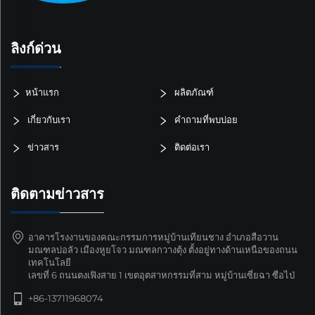
ลิงก์ด่วน
หน้าแรก
ผลิตภัณฑ์
เกี่ยวกับเรา
คำถามที่พบบ่อย
ข่าวสาร
ติดต่อเรา
ติดตามข่าวสาร
อาคารโรงงานของคณะกรรมการหมู่บ้านเทียนชาง อำเภอสือวาน
มณฑลบ่อลัว เมืองหูยโจว มณฑลกวางตุ้ง ตั้งอยู่ทางด้านเหนือของถนน
เทคโนโลยี
เลขที่ 6 ถนนตงเฟิงสาย 1 เขตอุตสาหกรรมที่สาม หมู่บ้านเซี่ยฉา ซือไป่
+86-13711968074