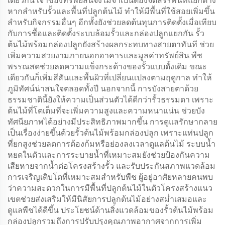
เดียวกัน เจ้าของทรัพย์สินจึงไม่จำเป็นต้องจัดสรรพื้นที่แยกต่าง
หากสำหรับรั้วและพื้นที่ปลูกต้นไม้ ทำให้มีพื้นที่ใช้สอยเพิ่มขึ้น
สำหรับกิจกรรมอื่นๆ อีกทั้งยังช่วยลดต้นทุนการติดตั้งเมื่อเทียบ
กับการซื้อและติดตั้งระบบล้อมรั้วและกล่องปลูกแยกกัน รั้ว
ต้นไม้พร้อมกล่องปลูกยังสร้างผลกระทบทางสายตาทันที ช่วย
เพิ่มความสวยงามภายนอกอาคารและมูลค่าทรัพย์สิน พืช
พรรณสดช่วยลดความแข็งกระด้างของรั้วแบบดั้งเดิม ขณะ
เดียวกันก็เพิ่มสีสันและพื้นผิวที่เปลี่ยนแปลงตามฤดูกาล ทำให้
ภูมิทัศน์น่าสนใจตลอดทั้งปี นอกจากนี้ การบังสายตาด้วย
ธรรมชาตินี้ยังให้ความเป็นส่วนตัวได้ดีกว่ารั้วธรรมดา เพราะ
ต้นไม้ที่โตเต็มที่จะเพิ่มความสูงและความหนาแน่น ช่วยบัง
ทัศนียภาพได้อย่างมีประสิทธิภาพมากขึ้น การดูแลรักษากลาย
เป็นเรื่องง่ายขึ้นด้วยรั้วต้นไม้พร้อมกล่องปลูก เพราะแท่นปลูก
ที่ยกสูงช่วยลดการต้องก้มหรือย่องลงเวลาดูแลต้นไม้ ระบบน้ำ
หยดในตัวและการระบายน้ำที่เหมาะสมยังช่วยป้องกันความ
เสียหายจากน้ำต่อโครงสร้างรั้ว และรับประกันสภาพแวดล้อม
การเจริญเติบโตที่เหมาะสมสำหรับพืช ผู้อยู่อาศัยหลายคนพบ
ว่าความสะดวกในการมีพื้นที่ปลูกต้นไม้ในตัวโครงสร้างแนว
เขตช่วยส่งเสริมให้มีนิสัยการปลูกต้นไม้อย่างสม่ำเสมอและ
ดูแลพืชได้ดีขึ้น ประโยชน์ด้านสิ่งแวดล้อมของรั้วต้นไม้พร้อม
กล่องปลูกรวมถึงการปรับปรุงคุณภาพอากาศจากการเพิ่ม