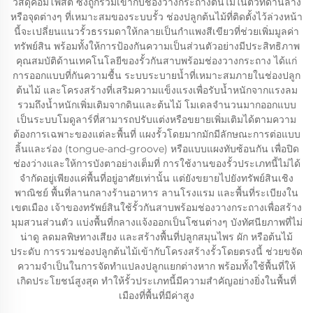
วัสดุคอมโพสิต ซึ่งถูกรวมเข้ากับช่องวางกระถางต้นไม้ในตัวที่ด้านล่าง
หรือจุดต่างๆ ที่เหมาะสมของระบบรั้ว ช่องปลูกต้นไม้ที่ติดตั้งไว้ล่วงหน้า
นี้จะเปลี่ยนแนวรั้วธรรมดาให้กลายเป็นกำแพงสีเขียวที่ช่วยเพิ่มมูลค่า
ทรัพย์สิน พร้อมทั้งให้การป้องกันความเป็นส่วนตัวอย่างมีประสิทธิภาพ
คุณสมบัติด้านเทคโนโลยีของรั้วกันสาบพร้อมช่องวางกระถาง ได้แก่
การออกแบบที่กันความชื้น ระบบระบายน้ำที่เหมาะสมภายในช่องปลูก
ต้นไม้ และโครงสร้างที่เสริมความแข็งแรงเพื่อรับน้ำหนักจากแรงลม
รวมถึงน้ำหนักเพิ่มเติมจากดินและต้นไม้ โมเดลจำนวนมากออกแบบ
เป็นระบบโมดูลาร์ที่สามารถปรับแต่งหรือขยายเพิ่มเติมได้ตามความ
ต้องการเฉพาะของแต่ละพื้นที่ แผงรั้วโดยมากมักมีลักษณะการต่อแบบ
ลิ้นและร่อง (tongue-and-groove) หรือแบบแผงทับซ้อนกัน เพื่อปิด
ช่องว่างและให้การบังตาอย่างเต็มที่ การใช้งานของรั้วประเภทนี้ไม่ได้
จำกัดอยู่เพียงแค่พื้นที่อยู่อาศัยเท่านั้น แต่ยังขยายไปยังทรัพย์สินเชิง
พาณิชย์ พื้นที่ลานกลางร้านอาหาร ลานโรงแรม และพื้นที่ระเบียงใน
เขตเมือง เจ้าของทรัพย์สินใช้รั้วกันสาบพร้อมช่องวางกระถางเพื่อสร้าง
มุมสวนส่วนตัว แบ่งพื้นที่กลางแจ้งออกเป็นโซนต่างๆ บังทัศนียภาพที่ไม่
น่าดู ลดมลพิษทางเสียง และสร้างพื้นที่ปลูกสมุนไพร ผัก หรือต้นไม้
ประดับ การรวมช่องปลูกต้นไม้เข้ากับโครงสร้างรั้วโดยตรงนี้ ช่วยขจัด
ความจำเป็นในการจัดทำแปลงปลูกแยกต่างหาก พร้อมทั้งใช้พื้นที่ให้
เกิดประโยชน์สูงสุด ทำให้รั้วประเภทนี้มีความสำคัญอย่างยิ่งในพื้นที่
เมืองที่พื้นที่มีค่าสูง