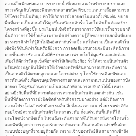
ความลึกเพียงพอและการระบายน้ำที่เหมาะสมสำหรับระบบรากและ
การเจริญเติบโตของพืชหลากหลายชนิด พืชประเภทเถาเลื้อยสามารถ
ใช้โครงรั้วเป็นที่พยุง ทำให้เกิดการบังสายตาในแนวตั้งเพิ่มเติม ขยาย
พื้นที่ความเป็นส่วนตัวให้สูงขึ้นเหนือระดับรั้ว โดยไม่จำเป็นต้องสร้าง
โครงสร้างที่สูงขึ้น ประโยชน์เชิงจิตวิทยาจากการใช้แนวรั้วธรรมชาติ
นั้นดีกว่าการใช้รั้วแข็ง เพราะพืชสร้างความรู้สึกของการแยกพื้นที่แบบ
ธรรมชาติ ทำให้รู้สึกไม่อึดอัดเท่ากับรั้วแข็ง แต่ให้ความเป็นส่วนตัวใน
เชิงฟังก์ชันที่เท่ากันหรือดียิ่งกว่า การลดเสียงรบกวนจะมีประสิทธิภาพ
มากขึ้นอย่างชัดเจนเมื่อมีพืชประกอบ เพราะใบไม้ดูดซับและสะท้อน
เสียงได้ดีกว่าวัสดุแข็งที่อาจทำให้เกิดเสียงก้อง รั้วให้ความเป็นส่วนตัว
พร้อมช่องปลูกต้นไม้ช่วยให้เจ้าของทรัพย์สินสามารถปรับระดับความ
เป็นส่วนตัวได้ตามฤดูกาลและโอกาสต่าง ๆ โดยใช้การเลือกพืชและ
การตัดแต่งกิ่งเพื่อควบคุมทิศทางสายตาและความหนาแน่นของการบัง
สายตา โซลูชันด้านความเป็นส่วนตัวที่สามารถปรับตัวได้นี้ เหมาะ
อย่างยิ่งกับพื้นที่ที่มีความต้องการความเป็นส่วนตัวแตกต่างกัน เช่น
พื้นที่ที่ต้องการการบังมิดชิดสำหรับกิจกรรมบางอย่าง แต่ยังต้องการ
ความโปร่งโล่งสำหรับกิจกรรมอื่น อีกทั้งแนวทางแนวรั้วธรรมชาติยัง
ตอบโจทย์ความเป็นส่วนตัวในหลายระดับ ตั้งแต่ระดับพื้นดินที่ได้
ประโยชน์จากพืชเตี้ย ไปจนถึงระดับสายตาที่ได้รับการบังจากโครงรั้ว
และพืชที่สูงกว่า การดูแลรักษาระดับความเป็นส่วนตัวจะง่ายขึ้นด้วย
ระบบช่องปลูกที่รวมอยู่ด้วยกัน เพราะเจ้าของทรัพย์สินสามารถเข้าถึง