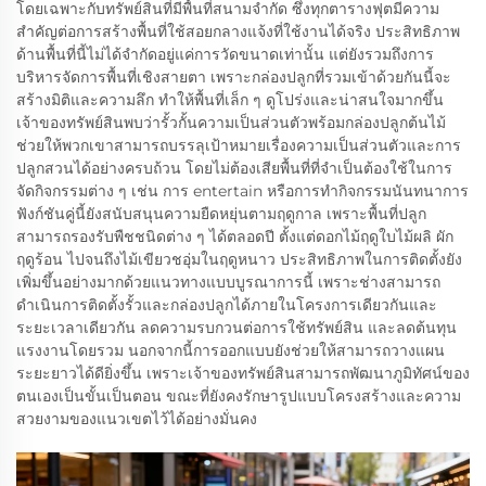
โดยเฉพาะกับทรัพย์สินที่มีพื้นที่สนามจำกัด ซึ่งทุกตารางฟุตมีความ
สำคัญต่อการสร้างพื้นที่ใช้สอยกลางแจ้งที่ใช้งานได้จริง ประสิทธิภาพ
ด้านพื้นที่นี้ไม่ได้จำกัดอยู่แค่การวัดขนาดเท่านั้น แต่ยังรวมถึงการ
บริหารจัดการพื้นที่เชิงสายตา เพราะกล่องปลูกที่รวมเข้าด้วยกันนี้จะ
สร้างมิติและความลึก ทำให้พื้นที่เล็ก ๆ ดูโปร่งและน่าสนใจมากขึ้น
เจ้าของทรัพย์สินพบว่ารั้วกั้นความเป็นส่วนตัวพร้อมกล่องปลูกต้นไม้
ช่วยให้พวกเขาสามารถบรรลุเป้าหมายเรื่องความเป็นส่วนตัวและการ
ปลูกสวนได้อย่างครบถ้วน โดยไม่ต้องเสียพื้นที่ที่จำเป็นต้องใช้ในการ
จัดกิจกรรมต่าง ๆ เช่น การ entertain หรือการทำกิจกรรมนันทนาการ
ฟังก์ชันคู่นี้ยังสนับสนุนความยืดหยุ่นตามฤดูกาล เพราะพื้นที่ปลูก
สามารถรองรับพืชชนิดต่าง ๆ ได้ตลอดปี ตั้งแต่ดอกไม้ฤดูใบไม้ผลิ ผัก
ฤดูร้อน ไปจนถึงไม้เขียวชอุ่มในฤดูหนาว ประสิทธิภาพในการติดตั้งยัง
เพิ่มขึ้นอย่างมากด้วยแนวทางแบบบูรณาการนี้ เพราะช่างสามารถ
ดำเนินการติดตั้งรั้วและกล่องปลูกได้ภายในโครงการเดียวกันและ
ระยะเวลาเดียวกัน ลดความรบกวนต่อการใช้ทรัพย์สิน และลดต้นทุน
แรงงานโดยรวม นอกจากนี้การออกแบบยังช่วยให้สามารถวางแผน
ระยะยาวได้ดียิ่งขึ้น เพราะเจ้าของทรัพย์สินสามารถพัฒนาภูมิทัศน์ของ
ตนเองเป็นขั้นเป็นตอน ขณะที่ยังคงรักษารูปแบบโครงสร้างและความ
สวยงามของแนวเขตไว้ได้อย่างมั่นคง