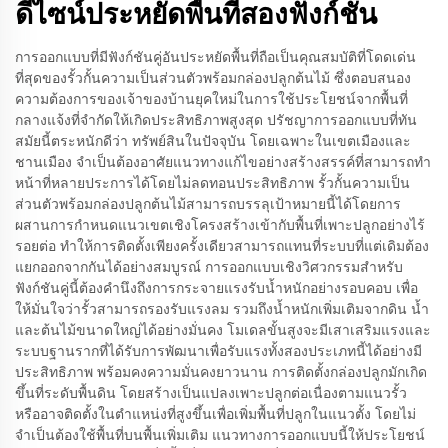
ดีไซน์ประหยัดพื้นที่สองฟังก์ชัน
การออกแบบที่มีฟังก์ชันคู่อันประหยัดพื้นที่ถือเป็นคุณสมบัติที่โดดเด่น
ที่สุดของรั้วกั้นความเป็นส่วนตัวพร้อมกล่องปลูกต้นไม้ ซึ่งตอบสนอง
ความต้องการของเจ้าของบ้านยุคใหม่ในการใช้ประโยชน์จากพื้นที่
กลางแจ้งที่จำกัดให้เกิดประสิทธิภาพสูงสุด ปรัชญาการออกแบบที่ทัน
สมัยนี้ตระหนักดีว่า ทรัพย์สินในปัจจุบัน โดยเฉพาะในเขตเมืองและ
ชานเมือง จำเป็นต้องอาศัยแนวทางแก้ไขอย่างสร้างสรรค์ที่สามารถทำ
หน้าที่หลายประการได้โดยไม่ลดทอนประสิทธิภาพ รั้วกั้นความเป็น
ส่วนตัวพร้อมกล่องปลูกต้นไม้สามารถบรรลุเป้าหมายนี้ได้โดยการ
ผสานการกำหนดแนวเขตเชิงโครงสร้างเข้ากับพื้นที่เพาะปลูกอย่างไร้
รอยต่อ ทำให้การติดตั้งเพียงครั้งเดียวสามารถแทนที่ระบบที่แต่เดิมต้อง
แยกออกจากกันได้อย่างสมบูรณ์ การออกแบบเชิงวิศวกรรมสำหรับ
ฟังก์ชันคู่นี้ต้องคำนึงถึงการกระจายแรงรับน้ำหนักอย่างรอบคอบ เพื่อ
ให้มั่นใจว่ารั้วสามารถรองรับแรงลม รวมถึงน้ำหนักเพิ่มเติมจากดิน น้ำ
และต้นไม้ขนาดใหญ่ได้อย่างมั่นคง โมเดลขั้นสูงจะมีเสาเสริมแรงและ
ระบบฐานรากที่ได้รับการพัฒนาเพื่อรับแรงทั้งสองประเภทนี้ได้อย่างมี
ประสิทธิภาพ พร้อมคงความมั่นคงยาวนาน การติดตั้งกล่องปลูกมักเกิด
ขึ้นที่ระดับพื้นดิน โดยสร้างเป็นแปลงเพาะปลูกต่อเนื่องตามแนวรั้ว
หรืออาจติดตั้งในตำแหน่งที่สูงขึ้นเพื่อเพิ่มพื้นที่ปลูกในแนวตั้ง โดยไม่
จำเป็นต้องใช้พื้นที่บนพื้นเพิ่มเติม แนวทางการออกแบบนี้ให้ประโยชน์