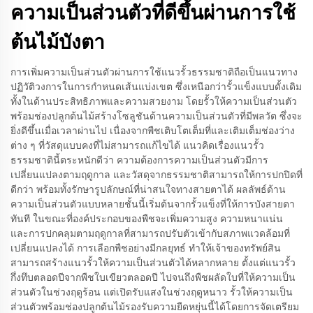
ความเป็นส่วนตัวที่ดีขึ้นผ่านการใช้
ต้นไม้บังตา
การเพิ่มความเป็นส่วนตัวผ่านการใช้แนวรั้วธรรมชาติถือเป็นแนวทาง
ปฏิวัติวงการในการกำหนดเส้นแบ่งเขต ซึ่งเหนือกว่ารั้วแข็งแบบดั้งเดิม
ทั้งในด้านประสิทธิภาพและความสวยงาม โดยรั้วให้ความเป็นส่วนตัว
พร้อมช่องปลูกต้นไม้สร้างโซลูชันด้านความเป็นส่วนตัวที่มีพลวัต ซึ่งจะ
ยิ่งดีขึ้นเมื่อเวลาผ่านไป เนื่องจากพืชเติบโตเต็มที่และเติมเต็มช่องว่าง
ต่าง ๆ ที่วัสดุแบบคงที่ไม่สามารถแก้ไขได้ แนวคิดเรื่องแนวรั้ว
ธรรมชาตินี้ตระหนักดีว่า ความต้องการความเป็นส่วนตัวมีการ
เปลี่ยนแปลงตามฤดูกาล และวัสดุจากธรรมชาติสามารถให้การปกปิดที่
ดีกว่า พร้อมทั้งรักษารูปลักษณ์ที่น่าสนใจทางสายตาได้ ผลลัพธ์ด้าน
ความเป็นส่วนตัวแบบหลายชั้นนี้เริ่มต้นจากรั้วแข็งที่ให้การบังสายตา
ทันที ในขณะที่องค์ประกอบของพืชจะเพิ่มความสูง ความหนาแน่น
และการปกคลุมตามฤดูกาลที่สามารถปรับตัวเข้ากับสภาพแวดล้อมที่
เปลี่ยนแปลงได้ การเลือกพืชอย่างมีกลยุทธ์ ทำให้เจ้าของทรัพย์สิน
สามารถสร้างแนวรั้วให้ความเป็นส่วนตัวได้หลากหลาย ตั้งแต่แนวรั้ว
กึ่งทึบตลอดปีจากพืชใบเขียวตลอดปี ไปจนถึงพืชผลัดใบที่ให้ความเป็น
ส่วนตัวในช่วงฤดูร้อน แต่เปิดรับแสงในช่วงฤดูหนาว รั้วให้ความเป็น
ส่วนตัวพร้อมช่องปลูกต้นไม้รองรับความยืดหยุ่นนี้ได้โดยการจัดเตรียม