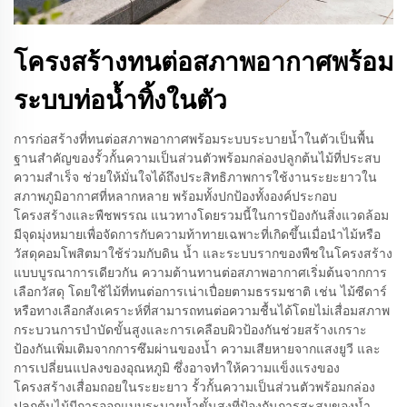
โครงสร้างทนต่อสภาพอากาศพร้อม
ระบบท่อน้ำทิ้งในตัว
การก่อสร้างที่ทนต่อสภาพอากาศพร้อมระบบระบายน้ำในตัวเป็นพื้น
ฐานสำคัญของรั้วกั้นความเป็นส่วนตัวพร้อมกล่องปลูกต้นไม้ที่ประสบ
ความสำเร็จ ช่วยให้มั่นใจได้ถึงประสิทธิภาพการใช้งานระยะยาวใน
สภาพภูมิอากาศที่หลากหลาย พร้อมทั้งปกป้องทั้งองค์ประกอบ
โครงสร้างและพืชพรรณ แนวทางโดยรวมนี้ในการป้องกันสิ่งแวดล้อม
มีจุดมุ่งหมายเพื่อจัดการกับความท้าทายเฉพาะที่เกิดขึ้นเมื่อนำไม้หรือ
วัสดุคอมโพสิตมาใช้ร่วมกับดิน น้ำ และระบบรากของพืชในโครงสร้าง
แบบบูรณาการเดียวกัน ความต้านทานต่อสภาพอากาศเริ่มต้นจากการ
เลือกวัสดุ โดยใช้ไม้ที่ทนต่อการเน่าเปื่อยตามธรรมชาติ เช่น ไม้ซีดาร์
หรือทางเลือกสังเคราะห์ที่สามารถทนต่อความชื้นได้โดยไม่เสื่อมสภาพ
กระบวนการบำบัดขั้นสูงและการเคลือบผิวป้องกันช่วยสร้างเกราะ
ป้องกันเพิ่มเติมจากการซึมผ่านของน้ำ ความเสียหายจากแสงยูวี และ
การเปลี่ยนแปลงของอุณหภูมิ ซึ่งอาจทำให้ความแข็งแรงของ
โครงสร้างเสื่อมถอยในระยะยาว รั้วกั้นความเป็นส่วนตัวพร้อมกล่อง
ปลูกต้นไม้มีการออกแบบระบายน้ำขั้นสูงที่ป้องกันการสะสมของน้ำ