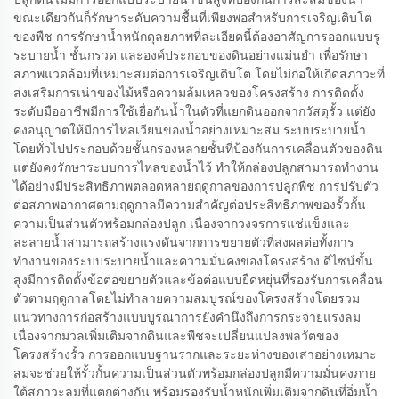
ขณะเดียวกันก็รักษาระดับความชื้นที่เพียงพอสำหรับการเจริญเติบโต
ของพืช การรักษาน้ำหนักดุลยภาพที่ละเอียดนี้ต้องอาศัญการออกแบบรู
ระบายน้ำ ชั้นกรวด และองค์ประกอบของดินอย่างแม่นยำ เพื่อรักษา
สภาพแวดล้อมที่เหมาะสมต่อการเจริญเติบโต โดยไม่ก่อให้เกิดสภาวะที่
ส่งเสริมการเน่าของไม้หรือความล้มเหลวของโครงสร้าง การติดตั้ง
ระดับมืออาชีพมีการใช้เยื่อกันน้ำในตัวที่แยกดินออกจากวัสดุรั้ว แต่ยัง
คงอนุญาตให้มีการไหลเวียนของน้ำอย่างเหมาะสม ระบบระบายน้ำ
โดยทั่วไปประกอบด้วยชั้นกรองหลายชั้นที่ป้องกันการเคลื่อนตัวของดิน
แต่ยังคงรักษาระบบการไหลของน้ำไว้ ทำให้กล่องปลูกสามารถทำงาน
ได้อย่างมีประสิทธิภาพตลอดหลายฤดูกาลของการปลูกพืช การปรับตัว
ต่อสภาพอากาศตามฤดูกาลมีความสำคัญต่อประสิทธิภาพของรั้วกั้น
ความเป็นส่วนตัวพร้อมกล่องปลูก เนื่องจากวงจรการแช่แข็งและ
ละลายน้ำสามารถสร้างแรงดันจากการขยายตัวที่ส่งผลต่อทั้งการ
ทำงานของระบบระบายน้ำและความมั่นคงของโครงสร้าง ดีไซน์ขั้น
สูงมีการติดตั้งข้อต่อขยายตัวและข้อต่อแบบยืดหยุ่นที่รองรับการเคลื่อน
ตัวตามฤดูกาลโดยไม่ทำลายความสมบูรณ์ของโครงสร้างโดยรวม
แนวทางการก่อสร้างแบบบูรณาการยังคำนึงถึงการกระจายแรงลม
เนื่องจากมวลเพิ่มเติมจากดินและพืชจะเปลี่ยนแปลงพลวัตของ
โครงสร้างรั้ว การออกแบบฐานรากและระยะห่างของเสาอย่างเหมาะ
สมจะช่วยให้รั้วกั้นความเป็นส่วนตัวพร้อมกล่องปลูกมีความมั่นคงภาย
ใต้สภาวะลมที่แตกต่างกัน พร้อมรองรับน้ำหนักเพิ่มเติมจากดินที่อิ่มน้ำ