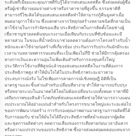
ระดับพรีเมียมและคุณภาพที่รับรู้ได้จากสแตนเลสสตีล ซึ่งส่งผลต่อผู้ซื้อ
หรือผู้เช่าที่อาจยอมจ่ายค่าเช่าหรือราคาขายที่สูงขึ้น ธรรมชาติที่
สามารถรีไซเคิลได้ของสแตนเลสสตีลทำให้สามารถกู้คืนมูลค่าเมื่อ
หมดอายุการใช้งาน ซึ่งแตกต่างจากวัสดุก่อสร้างหลายชนิดที่กลายเป็น
ค่าใช้จ่ายในการกำจัดของเสีย ประสิทธิภาพในการติดตั้งโดยช่างผู้
เชี่ยวชาญช่วยลดต้นทุนแรงงานเมื่อเทียบกับระบบที่ซับซ้อนและมี
หลายส่วน ในขณะที่น้ำหนักเบาช่วยลดความต้องการโครงสร้างรับน้ำ
หนักและค่าใช้จ่ายก่อสร้างที่เกี่ยวข้อง ประกันการรับประกันมักมีระยะ
เวลานานหลายทศวรรษแทนที่จะเป็นเพียงไม่กี่ปี ช่วยให้มีการคุ้มครอง
ทางการเงินและความอุ่นใจเพิ่มเติมสำหรับการลงทุนครั้งใหญ่
ประวัติการใช้งานที่พิสูจน์แล้วของสแตนเลสสตีลในงานที่ต้องการ
ประสิทธิภาพสูง ทำให้มั่นใจได้ในประสิทธิภาพระยะยาวตาม
ประสบการณ์จริง ไม่ใช่เพียงการคาดการณ์เชิงทฤษฎี มิติที่เป็น
มาตรฐานและชิ้นส่วนสำหรับเปลี่ยนที่หาง่าย ทำให้สามารถปรับปรุง
หรือขยายระบบในอนาคตได้โดยไม่ต้องเปลี่ยนระบบทั้งหมด ราคาที่มี
เสถียรภาพของสินค้าโภคภัณฑ์สแตนเลสสตีลช่วยให้สามารถวางแผน
งบประมาณได้อย่างแม่นยำสำหรับโครงการขนาดใหญ่และระยะต่อไป
ของการพัฒนาก่อสร้าง การรับรองคุณภาพผ่านมาตรฐานการผลิตที่ได้
รับการยอมรับ ช่วยให้มั่นใจได้ถึงประสิทธิภาพที่สม่ำเสมอจากผู้ผลิต
และชุดการผลิตต่างๆ ลดความเสี่ยงของการเสียหายก่อนเวลาอันควร
หรือความแปรปรวนของประสิทธิภาพ ซึ่งอาจส่งผลต่อผลตอบแทนจาก
การลงทุน