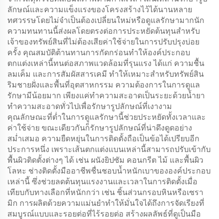
ลักษณ์และความแข็งแรงของโครงสร้างไว้ได้นานหลาย
ทศวรรษโดยไม่จำเป็นต้องเปลี่ยนใหม่หรือดูแลรักษามากนัก
ความทนทานนี้ส่งผลโดยตรงต่อการประหยัดต้นทุนสำหรับ
เจ้าของทรัพย์สินที่ไม่ต้องเสียค่าใช้จ่ายในการปรับปรุงบ่อย
ครั้ง คุณสมบัติต้านทานการกัดกร่อนทำให้องค์ประกอบ
ตกแต่งเหล่านี้ทนต่อสภาพแวดล้อมที่รุนแรง ได้แก่ ความชื้น
ลมเค็ม และการสัมผัสสารเคมี ทำให้เหมาะสำหรับทรัพย์สิน
ริมชายฝั่งและพื้นที่อุตสาหกรรม ความต้องการในการดูแล
รักษามีน้อยมาก เพียงแค่ทำความสะอาดเป็นระยะด้วยน้ำยา
ทำความสะอาดทั่วไปเพื่อรักษารูปลักษณ์ที่เงางาม
คุณลักษณะที่ต่ำในการดูแลรักษานี้ช่วยประหยัดทั้งเวลาและ
ค่าใช้จ่าย ขณะเดียวกันก็รักษารูปลักษณ์ที่น่าดึงดูดอย่าง
สม่ำเสมอ ความยืดหยุ่นในการติดตั้งถือเป็นข้อได้เปรียบอีก
ประการหนึ่ง เพราะเส้นตกแต่งแบนเหล่านี้สามารถปรับเข้ากับ
พื้นผิวติดตั้งต่างๆ ได้ เช่น ผนังยิปซัม คอนกรีต ไม้ และพื้นผิว
โลหะ ช่างติดตั้งมืออาชีพชื่นชอบน้ำหนักเบาขององค์ประกอบ
เหล่านี้ ซึ่งช่วยลดต้นทุนแรงงานและเวลาในการติดตั้งเมื่อ
เทียบกับทางเลือกที่หนักกว่า เช่น ชิ้นส่วนกรอบหินหรือเซรา
มิก การผลิตด้วยความแม่นยำทำให้มั่นใจได้ถึงการจัดเรียงที่
สมบูรณ์แบบและรอยต่อที่ไร้รอยต่อ สร้างผลลัพธ์ที่ดูเป็นมือ