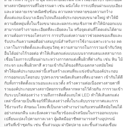
ทางสถาปัตยกรรมที่ไม่ธรรมดา เช่น ผนังโค้ง การเปลี่ยนผ่านแบบเอียง
และลวดลายเรขาคณิตซับซ้อน ความหลากหลายของความกว้าง
ตั้งแต่แถบเน้นบางเฉียบไปจนถึงองค์ประกอบขอบขนาดใหญ่ ทำให้มี
ความยืดหยุ่นทั้งในเรื่องขนาดและผลกระทบเชิงภาพ ทำให้นักออกแบบ
สามารถสร้างรายละเอียดที่ละเมียดละไม หรือจุดเด่นที่โดดเด่นได้ตาม
ความต้องการของโครงการ การปรับแต่งความยาวช่วยลดของเสียและ
รับประกันความพอดีอย่างสมบูรณ์สำหรับการใช้งานเฉพาะเจาะจง ลด
เวลาในการติดตั้งและต้นทุนวัสดุ ความสามารถในการรวมเข้ากับวัสดุ
อื่นได้อย่างไร้รอยต่อ ทำให้เส้นตกแต่งแบบแบนจากสแตนเลสสามารถ
เชื่อมโยงการเปลี่ยนผ่านระหว่างการตกแต่งพื้นผิวที่ต่างกัน เช่น หิน ไม้
กระจก และพื้นผิวทาสี ความเข้ากันได้ของสีกับเฉดกลางสมัยใหม่
ทำให้องค์ประกอบเหล่านี้เสริมสร้างแทนที่จะแข่งขันกับองค์ประกอบ
การออกแบบโดยรอบ รูปทรงเรขาคณิตเส้นตรงที่สะอาดตา เข้ากันได้ดี
กับทั้งการติดตั้งแนวนอนและแนวตั้ง สร้างความต่อเนื่องทางสายตาที่
รวมองค์ประกอบทางสถาปัตยกรรมที่หลากหลายไว้ด้วยกัน การรวมเข้า
กับระบบไฟส่องสว่าง รวมถึงการติดตั้งแถบไฟ LED ทำให้เส้นตกแต่ง
เหล่านี้กลายเป็นฟีเจอร์ที่ให้แสงสว่างทั้งในระดับบรรยากาศและการ
ใช้งานจริง ลักษณะโลหะที่เป็นกลางทำงานร่วมกับเทรนด์สีสมัยใหม่ได้
อย่างกลมกลืน และยังคงความเกี่ยวข้องแม้รสนิยมในการออกแบบจะ
เปลี่ยนแปลงไปตามกาลเวลา ผู้ผลิตมืออาชีพสามารถสร้างอุปกรณ์
เสริมที่เข้าชุดกัน เช่น ชิ้นส่วนมุม ฝาปิดปลาย และชิ้นส่วนต่อเชื่อม