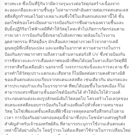
ทางทะเล ซึ่งเป็นที่รู้กันว่ามีความรุนแรงต่อวัสดุก่อสร้างเนื่องจาก
ละอองเกลือและความชื้นสูง ไม่สามารถทำอันตรายต่อเกรดสแตนเลส
สตีลที่ถูกกำหนดไว้อย่างเหมาะสมซึ่งใช้ในเส้นตกแต่งเหล่านี้ได้ ชั้น
ออกไซด์ของโครเมียมสามารถป้องกันการซึมผ่านของความชื้นและ
ยับยั้งปฏิกิริยาไฟฟ้าเคมีที่ทำให้วัสดุโลหะทั่วไปเกิดการกัดกร่อนตาม
กาลเวลา การป้องกันนี้ยังขยายไปยังสภาพแวดล้อมในโรงงาน
อุตสาหกรรม ที่วัสดุอื่นๆ มักเสื่อมสภาพอย่างรวดเร็วจากสารเคมี
อุณหภูมิที่เปลี่ยนแปลง และมลพิษในอากาศ ความสามารถในการ
ป้องกันสภาพอากาศรวมถึงความต้านทานต่อรังสี UV ซึ่งช่วยป้องกัน
การซีดจางและการเสื่อมสภาพของผิวที่พบได้บ่อยในทางเลือกวัสดุที่มี
การทาสีหรือเคลือบผิว นอกจากนี้ วงจรการแช่แข็งและการละลาย ซึ่ง
อาจทำให้วัสดุเปราะแตกและเสียหาย ก็ไม่มีผลต่อความคงตัวทางมิติ
ของเส้นตกแต่งแบบเรียบจากสแตนเลสสตีล เช่นเดียวกัน ฝนกรดและ
สารประกอบกำมะถันในบรรยากาศ ที่พบได้บ่อยขึ้นในเขตเมือง ก็ไม่
สามารถแทรกซึมผ่านชั้นออกไซด์ป้องกันได้ ทำให้มั่นใจได้ว่าองค์
ประกอบตกแต่งจะคงรูปลักษณ์เดิมไว้ตลอดไป โครงสร้างโมเลกุลของ
สแตนเลสสตีลมอบการป้องกันในตัวเองที่แผ่ไปทั่วทั้งความหนาของ
วัสดุ ไม่ใช่เพียงแค่ชั้นเคลือบที่ผิวซึ่งอาจหลุดลอกหรือสึกหรอไปตาม
เวลา การป้องกันอย่างครอบคลุมนี้นำมาซึ่งประโยชน์ทางเศรษฐกิจที่
สำคัญสำหรับเจ้าของทรัพย์สิน ที่สามารถระบุการใช้งานเส้นตกแต่ง
เหล่านี้ได้อย่างมั่นใจ โดยรู้ว่าจะไม่ต้องเสียค่าใช้จ่ายในการเปลี่ยนใหม่