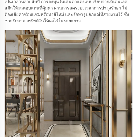
เป็นเวลาหลายสิบปี การลงทุนในเส้นตกแต่งแบบเรียบจากสแตนเลส
สตีลให้ผลตอบแทนที่คุ้มค่า ผ่านการลดระยะเวลาการบำรุงรักษา ไม่
ต้องเสียค่าซ่อมแซมหรือทาสีใหม่ และรักษารูปลักษณ์ที่สวยงามไว้ ซึ่ง
ช่วยรักษาค่าทรัพย์สินให้คงไว้ในระยะยาว