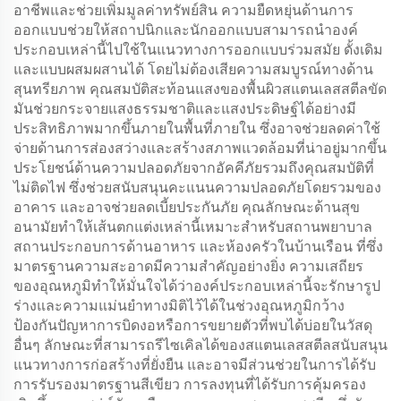
อาชีพและช่วยเพิ่มมูลค่าทรัพย์สิน ความยืดหยุ่นด้านการ
ออกแบบช่วยให้สถาปนิกและนักออกแบบสามารถนำองค์
ประกอบเหล่านี้ไปใช้ในแนวทางการออกแบบร่วมสมัย ดั้งเดิม
และแบบผสมผสานได้ โดยไม่ต้องเสียความสมบูรณ์ทางด้าน
สุนทรียภาพ คุณสมบัติสะท้อนแสงของพื้นผิวสแตนเลสสตีลขัด
มันช่วยกระจายแสงธรรมชาติและแสงประดิษฐ์ได้อย่างมี
ประสิทธิภาพมากขึ้นภายในพื้นที่ภายใน ซึ่งอาจช่วยลดค่าใช้
จ่ายด้านการส่องสว่างและสร้างสภาพแวดล้อมที่น่าอยู่มากขึ้น
ประโยชน์ด้านความปลอดภัยจากอัคคีภัยรวมถึงคุณสมบัติที่
ไม่ติดไฟ ซึ่งช่วยสนับสนุนคะแนนความปลอดภัยโดยรวมของ
อาคาร และอาจช่วยลดเบี้ยประกันภัย คุณลักษณะด้านสุข
อนามัยทำให้เส้นตกแต่งเหล่านี้เหมาะสำหรับสถานพยาบาล
สถานประกอบการด้านอาหาร และห้องครัวในบ้านเรือน ที่ซึ่ง
มาตรฐานความสะอาดมีความสำคัญอย่างยิ่ง ความเสถียร
ของอุณหภูมิทำให้มั่นใจได้ว่าองค์ประกอบเหล่านี้จะรักษารูป
ร่างและความแม่นยำทางมิติไว้ได้ในช่วงอุณหภูมิกว้าง
ป้องกันปัญหาการบิดงอหรือการขยายตัวที่พบได้บ่อยในวัสดุ
อื่นๆ ลักษณะที่สามารถรีไซเคิลได้ของสแตนเลสสตีลสนับสนุน
แนวทางการก่อสร้างที่ยั่งยืน และอาจมีส่วนช่วยในการได้รับ
การรับรองมาตรฐานสีเขียว การลงทุนที่ได้รับการคุ้มครอง