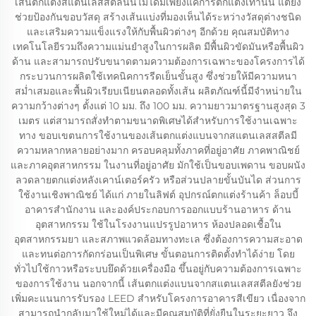
เส้นตกแต่งสแตนเลสสตีลนั้นไม่ได้มีเพียงแค่การตกแต่งเท่านั้น แต่ยัง
ช่วยป้องกันขอบวัสดุ สร้างเส้นแบ่งที่มองเห็นได้ระหว่างวัสดุต่างชนิด
และเสริมความแข็งแรงให้กับพื้นผิวต่างๆ อีกด้วย คุณสมบัติทาง
เทคโนโลยีรวมถึงความแม่นยำสูงในการผลิต มีพื้นผิวขัดมันหรือพื้นผิว
ด้าน และสามารถปรับขนาดตามความต้องการเฉพาะของโครงการได้
กระบวนการผลิตใช้เทคนิคการรีดเย็นขั้นสูง ซึ่งช่วยให้มีความหนา
สม่ำเสมอและพื้นผิวเรียบเนียนตลอดทั้งเส้น ผลิตภัณฑ์นี้มีจำหน่ายใน
ความกว้างต่างๆ ตั้งแต่ 10 มม. ถึง 100 มม. ความยาวมาตรฐานสูงสุด 3
เมตร แต่สามารถสั่งทำตามขนาดพิเศษได้สำหรับการใช้งานเฉพาะ
ทาง ขอบเขตนการใช้งานของเส้นตกแต่งแบนจากสแตนเลสสตีลมี
ความหลากหลายอย่างมาก ครอบคลุมทั้งภาคที่อยู่อาศัย ภาคพาณิชย์
และภาคอุตสาหกรรม ในงานที่อยู่อาศัย มักใช้เป็นขอบเพดาน ขอบผนัง
ลวดลายตกแต่งหลังเคาน์เตอร์ครัว หรือส่วนปลายขั้นบันได ส่วนการ
ใช้งานเชิงพาณิชย์ ได้แก่ ภายในลิฟต์ อุปกรณ์ตกแต่งร้านค้า ล็อบบี้
อาคารสำนักงาน และองค์ประกอบการออกแบบร้านอาหาร ด้าน
อุตสาหกรรม ใช้ในโรงงานแปรรูปอาหาร ห้องปลอดเชื้อใน
อุตสาหกรรมยา และสภาพแวดล้อมทางทะเล ซึ่งต้องการความสะอาด
และทนต่อการกัดกร่อนเป็นพิเศษ ขั้นตอนการติดตั้งทำได้ง่าย โดย
ทั่วไปใช้กาวหรือระบบยึดด้วยเครื่องมือ ขึ้นอยู่กับความต้องการเฉพาะ
ของการใช้งาน นอกจากนี้ เส้นตกแต่งแบนจากสแตนเลสสตีลยังช่วย
เพิ่มคะแนนการรับรอง LEED สำหรับโครงการอาคารสีเขียว เนื่องจาก
สามารถนำกลับมาใช้ใหม่ได้และมีคุณสมบัติที่ยั่งยืนในระยะยาว จึง