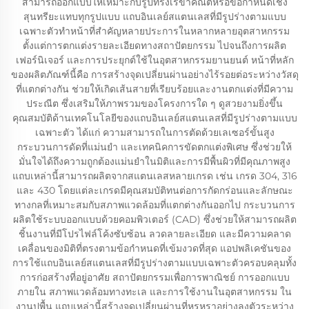
สามารถออกแบบให้เหมาะกับรูปทรงเรขาคณิตหรือข้อกำหนดเชิง
สุนทรียะแทบทุกรูปแบบ แถบอินเลย์สแตนเลสที่มีรูปร่างตามแบบ
เฉพาะตัวทำหน้าที่สำคัญหลายประการในหลากหลายอุตสาหกรรม
ตั้งแต่การตกแต่งรายละเอียดทางสถาปัตยกรรม ไปจนถึงการผลิต
เฟอร์นิเจอร์ และการประยุกต์ใช้ในอุตสาหกรรมยานยนต์ หน้าที่หลัก
ของผลิตภัณฑ์นี้คือ การสร้างจุดเปลี่ยนผ่านอย่างไร้รอยต่อระหว่างวัสดุ
ที่แตกต่างกัน ช่วยให้เกิดเส้นสายที่เรียบร้อยและงานตกแต่งที่มีความ
ประณีต ซึ่งเสริมให้ภาพรวมของโครงการใด ๆ ดูสวยงามยิ่งขึ้น
คุณสมบัติด้านเทคโนโลยีของแถบอินเลย์สแตนเลสที่มีรูปร่างตามแบบ
เฉพาะตัว ได้แก่ ความสามารถในการตัดด้วยเลเซอร์ขั้นสูง
กระบวนการดัดที่แม่นยำ และเทคนิคการขัดตกแต่งพิเศษ ซึ่งช่วยให้
มั่นใจได้ถึงความถูกต้องแม่นยำในมิติและการมีพื้นผิวที่มีคุณภาพสูง
แถบเหล่านี้สามารถผลิตจากสแตนเลสหลายเกรด เช่น เกรด 304, 316
และ 430 โดยแต่ละเกรดมีคุณสมบัติทนต่อการกัดกร่อนและลักษณะ
ทางกลที่เหมาะสมกับสภาพแวดล้อมที่แตกต่างกันออกไป กระบวนการ
ผลิตใช้ระบบออกแบบด้วยคอมพิวเตอร์ (CAD) ซึ่งช่วยให้สามารถผลิต
ชิ้นงานที่มีโปรไฟล์โค้งซับซ้อน ลวดลายละเอียด และมีความคลาด
เคลื่อนของมิติที่ตรงตามข้อกำหนดที่เข้มงวดที่สุด แอปพลิเคชันของ
การใช้แถบอินเลย์สแตนเลสที่มีรูปร่างตามแบบเฉพาะตัวครอบคลุมทั้ง
การก่อสร้างที่อยู่อาศัย สถาปัตยกรรมเพื่อการพาณิชย์ การออกแบบ
ภายใน สภาพแวดล้อมทางทะเล และการใช้งานในอุตสาหกรรม ใน
งานปูพื้น แถบเหล่านี้สร้างจุดเปลี่ยนผ่านที่หรูหราอย่างลงตัวระหว่าง