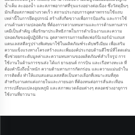
น้ำเค็ม ละอองน้ำ และสภาพอากาศที่รุนแรงอย่างต่อเนื่อง ซึ่งวัสดุอื่นๆ
มักเสื่อมสภาพอย่างรวดเร็ว สถานประกอบการอุตสาหกรรมใช้แถบ
เหล่านี้ในการยึดอุปกรณ์ สร้างสิ่งกีดขวางเพื่อการป้องกัน และการใช้
งานด้านความปลอดภัย ที่ต้องการความทนทานและการต้านทานสาร
เคมีเป็นสำคัญ เพื่อรักษาประสิทธิภาพในการดำเนินงานและความ
ปลอดภัยของผู้ปฏิบัติงาน อุตสาหกรรมการผลิตเฟอร์นิเจอร์นำแถบส
แตนเลสสตีลรูปร่างพิเศษมาใช้ในผลิตภัณฑ์ระดับพรีเมียม เพื่อเสริม
ความแข็งแรงทางโครงสร้างและเพิ่มองค์ประกอบด้านดีไซน์ที่โดดเด่น
ซึ่งช่วยยกระดับมูลค่าและความทนทานของผลิตภัณฑ์สำเร็จรูป การ
ใช้งานในด้านการขนส่ง ได้แก่ ยานยนต์ การบิน และเรือทางทะเล ที่
ต้องคำนึงถึงน้ำหนัก ความต้านทานการกัดกร่อน และความแม่นยำใน
การติดตั้ง ทำให้แถบสแตนเลสสตีลเป็นทางเลือกที่เหมาะสมที่สุด
สำหรับงานตกแต่งภายในและภายนอก ที่ต้องทนต่อการสั่นสะเทือน
การเปลี่ยนแปลงอุณหภูมิ และสภาพแวดล้อมต่างๆ ตลอดช่วงอายุการ
ใช้งานที่ยาวนาน