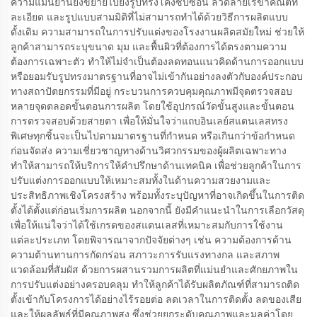
ความแม่นยำนี้ยังขยายไปยังรูปทรงโค้งซับซ้อน ลวดลายเรขาคณิตที่
ละเอียด และรูปแบบสามมิติที่ไม่สามารถทำได้ด้วยวิธีการผลิตแบบ
ดั้งเดิม ความสามารถในการปรับแต่งของโรงงานผลิตสมัยใหม่ ช่วยให้
ลูกค้าสามารถระบุขนาด มุม และพื้นผิวที่ต้องการได้ตรงตามความ
ต้องการเฉพาะตัว ทำให้ไม่จำเป็นต้องลดทอนแนวคิดด้านการออกแบบ
หรือยอมรับรูปทรงมาตรฐานที่อาจไม่เข้ากันอย่างลงตัวกับองค์ประกอบ
ทางสถาปัตยกรรมที่มีอยู่ กระบวนการควบคุมคุณภาพมีจุดตรวจสอบ
หลายจุดตลอดขั้นตอนการผลิต โดยใช้อุปกรณ์วัดขั้นสูงและขั้นตอน
การตรวจสอบด้วยสายตา เพื่อให้มั่นใจว่าแถบอินเลย์สแตนเลสทรง
พิเศษทุกชิ้นจะเป็นไปตามมาตรฐานที่กำหนด หรือเกินกว่าข้อกำหนด
ก่อนจัดส่ง ความเชี่ยวชาญทางด้านวิศวกรรมของผู้ผลิตเฉพาะทาง
ทำให้สามารถให้บริการให้คำปรึกษาด้านเทคนิค เพื่อช่วยลูกค้าในการ
ปรับแต่งการออกแบบให้เหมาะสมทั้งในด้านความสวยงามและ
ประสิทธิภาพเชิงโครงสร้าง พร้อมทั้งระบุปัญหาที่อาจเกิดขึ้นในการติด
ตั้งได้ตั้งแต่ก่อนเริ่มการผลิต นอกจากนี้ ยังมีคำแนะนำในการเลือกวัสดุ
เพื่อให้แน่ใจว่าได้ใช้เกรดของสแตนเลสที่เหมาะสมกับการใช้งาน
แต่ละประเภท โดยพิจารณาจากปัจจัยต่างๆ เช่น ความต้องการด้าน
ความต้านทานการกัดกร่อน สภาวะการรับแรงทางกล และสภาพ
แวดล้อมที่สัมผัส ด้วยการผสานรวมการผลิตที่แม่นยำและศักยภาพใน
การปรับแต่งอย่างครอบคลุม ทำให้ลูกค้าได้รับผลิตภัณฑ์ที่สามารถติด
ตั้งเข้ากับโครงการได้อย่างไร้รอยต่อ ลดเวลาในการติดตั้ง ลดของเสีย
และให้ผลลัพธ์ที่มีคุณภาพสูง ซึ่งช่วยยกระดับคุณภาพและมูลค่าโดย