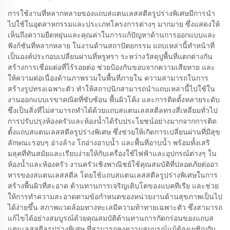
การใช้งานที่หลากหลายของแถบสแตนเลสสตีลรูปร่างพิเศษมีการนำ
ไปใช้ในอุตสาหกรรมและประเภทโครงการต่างๆ มากมาย ซึ่งแสดงให้
เห็นถึงความยืดหยุ่นและคุณค่าในการแก้ปัญหาด้านการออกแบบและ
ฟังก์ชันที่หลากหลาย ในงานด้านสถาปัตยกรรม แถบเหล่านี้ทำหน้าที่
เป็นองค์ประกอบเปลี่ยนผ่านที่หรูหรา ระหว่างวัสดุปูพื้นที่แตกต่างกัน
สร้างการเชื่อมต่อที่ไร้รอยต่อ ช่วยป้องกันขอบจากความเสียหาย และ
ให้ความต่อเนื่องด้านภาพรวมในพื้นที่ภายใน ความสามารถในการ
สร้างรูปทรงเฉพาะตัว ทำให้สถาปนิกสามารถนำแถบเหล่านี้ไปใช้ใน
งานออกแบบเรขาคณิตที่ซับซ้อน พื้นผิวโค้ง และการติดตั้งหลายระดับ
ซึ่งเป็นสิ่งที่ไม่สามารถทำได้ด้วยแถบสแตนเลสสตีลทรงสี่เหลี่ยมทั่วไป
การปรับปรุงห้องครัวและห้องน้ำได้รับประโยชน์อย่างมากจากการติด
ตั้งแถบสแตนเลสสตีลรูปร่างพิเศษ ซึ่งช่วยให้เกิดการเปลี่ยนผ่านที่มีสุข
ลักษณะรอบๆ อ่างล้าง โถอ่างอาบน้ำ และพื้นที่อาบน้ำ พร้อมทั้งเสริ
มลุคที่ทันสมัยและเรียบง่ายให้กับเครื่องใช้ไฟฟ้าและอุปกรณ์ต่างๆ ใน
ห้องน้ำและห้องครัว งานครัวเชิงพาณิชย์ใช้คุณสมบัติที่ปลอดภัยต่ออา
หารของสแตนเลสสตีล โดยใช้แถบสแตนเลสสตีลรูปร่างพิเศษในการ
สร้างพื้นผิวที่สะอาด ต้านทานการเจริญเติบโตของแบคทีเรีย และช่วย
ให้การทำความสะอาดตามข้อกำหนดของหน่วยงานด้านสุขภาพเป็นไป
ได้ง่ายขึ้น สภาพแวดล้อมทางทะเลมีความท้าทายเฉพาะตัว ซึ่งสามารถ
แก้ไขได้อย่างสมบูรณ์ด้วยคุณสมบัติต้านทานการกัดกร่อนของแถบส
แตนเลสสตีลรูปร่างพิเศษ ที่สามารถคงความสมบูรณ์แม้ต้องเผชิญกับ