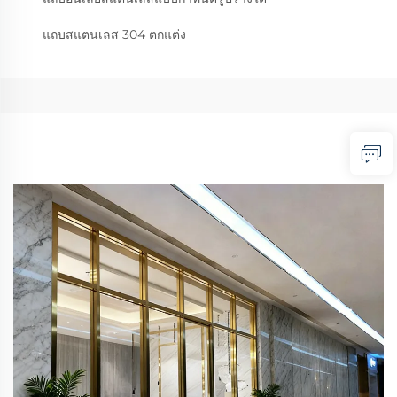
แถบสแตนเลส 304 ตกแต่ง