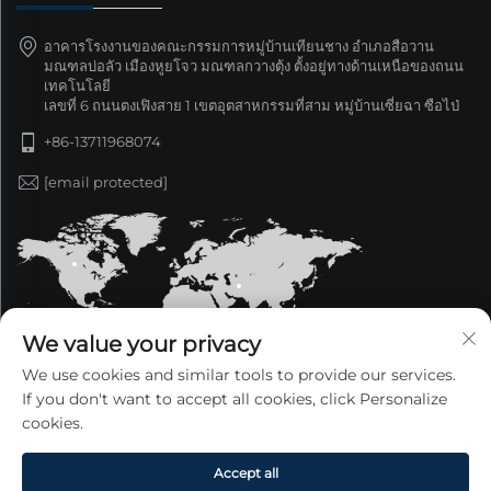
อาคารโรงงานของคณะกรรมการหมู่บ้านเทียนชาง อำเภอสือวาน
มณฑลบ่อลัว เมืองหูยโจว มณฑลกวางตุ้ง ตั้งอยู่ทางด้านเหนือของถนน
เทคโนโลยี
เลขที่ 6 ถนนตงเฟิงสาย 1 เขตอุตสาหกรรมที่สาม หมู่บ้านเซี่ยฉา ซือไป่
+86-13711968074
[email protected]
We value your privacy
We use cookies and similar tools to provide our services.
If you don't want to accept all cookies, click Personalize
cookies.
ลิขสิทธิ์ © 2025 บริษัท กวางตุ้งซินเจ๋อหยาง ผลิตภัณฑ์โลหะ
จำกัด สงวนลิขสิทธิ์ทั้งหมด —
นโยบายความเป็นส่วนตัว
Accept all