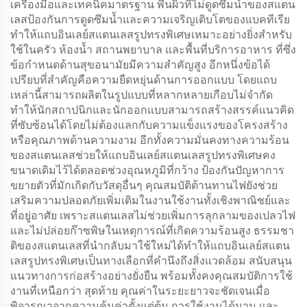
เครื่องมือและเทคนิคมาตรฐาน พื้นผิวที่ไม่ดูดซึมน้ำของสแตน
เลสป้องกันการดูดซึมน้ำและความเจริญเติบโตของแบคทีเรีย
ทำให้แถบอินเลย์สแตนเลสรูปทรงพิเศษเหมาะอย่างยิ่งสำหรับ
ใช้ในครัว ห้องน้ำ สถานพยาบาล และพื้นที่บริการอาหาร ที่ซึ่ง
ข้อกำหนดด้านสุขอนามัยมีความสำคัญสูง อีกหนึ่งข้อได้
เปรียบที่สำคัญคือความยืดหยุ่นด้านการออกแบบ โดยแถบ
เหล่านี้สามารถผลิตในรูปแบบที่หลากหลายเกือบไม่จำกัด
ทำให้นักสถาปนิกและนักออกแบบสามารถสร้างสรรค์แนวคิด
ที่ซับซ้อนได้โดยไม่ต้องแลกกับความแข็งแรงของโครงสร้าง
หรือคุณภาพด้านความงาม อีกทั้งความมั่นคงทางความร้อน
ของสแตนเลสช่วยให้แถบอินเลย์สแตนเลสรูปทรงพิเศษคง
ขนาดเดิมไว้ได้ตลอดช่วงอุณหภูมิที่กว้าง ป้องกันปัญหาการ
ขยายตัวที่มักเกิดกับวัสดุอื่นๆ คุณสมบัติต้านทานไฟยังช่วย
เสริมความปลอดภัยเพิ่มเติมในงานใช้งานทั้งเชิงพาณิชย์และ
ที่อยู่อาศัย เพราะสแตนเลสไม่ช่วยเพิ่มการลุกลามของเปลวไฟ
และไม่ปล่อยก๊าซพิษในเหตุการณ์ที่เกิดความร้อนสูง ธรรมชา
ติของสแตนเลสที่นำกลับมาใช้ใหม่ได้ทำให้แถบอินเลย์สแตน
เลสรูปทรงพิเศษเป็นทางเลือกที่คำนึงถึงสิ่งแวดล้อม สนับสนุน
แนวทางการก่อสร้างอย่างยั่งยืน พร้อมทั้งคงคุณสมบัติการใช้
งานที่เหนือกว่า สุดท้าย คุณค่าในระยะยาวจะชัดเจนเมื่อ
พิจารณาจากความคุ้มค่าตั้งแต่ต้น การใช้งานได้นาน และ