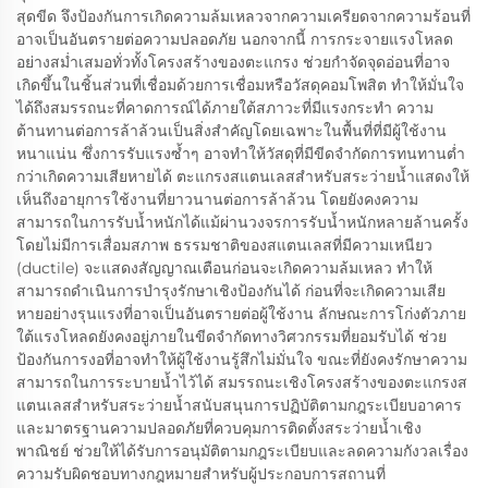
สุดขีด จึงป้องกันการเกิดความล้มเหลวจากความเครียดจากความร้อนที่
อาจเป็นอันตรายต่อความปลอดภัย นอกจากนี้ การกระจายแรงโหลด
อย่างสม่ำเสมอทั่วทั้งโครงสร้างของตะแกรง ช่วยกำจัดจุดอ่อนที่อาจ
เกิดขึ้นในชิ้นส่วนที่เชื่อมด้วยการเชื่อมหรือวัสดุคอมโพสิต ทำให้มั่นใจ
ได้ถึงสมรรถนะที่คาดการณ์ได้ภายใต้สภาวะที่มีแรงกระทำ ความ
ต้านทานต่อการล้าล้วนเป็นสิ่งสำคัญโดยเฉพาะในพื้นที่ที่มีผู้ใช้งาน
หนาแน่น ซึ่งการรับแรงซ้ำๆ อาจทำให้วัสดุที่มีขีดจำกัดการทนทานต่ำ
กว่าเกิดความเสียหายได้ ตะแกรงสแตนเลสสำหรับสระว่ายน้ำแสดงให้
เห็นถึงอายุการใช้งานที่ยาวนานต่อการล้าล้วน โดยยังคงความ
สามารถในการรับน้ำหนักได้แม้ผ่านวงจรการรับน้ำหนักหลายล้านครั้ง
โดยไม่มีการเสื่อมสภาพ ธรรมชาติของสแตนเลสที่มีความเหนียว
(ductile) จะแสดงสัญญาณเตือนก่อนจะเกิดความล้มเหลว ทำให้
สามารถดำเนินการบำรุงรักษาเชิงป้องกันได้ ก่อนที่จะเกิดความเสีย
หายอย่างรุนแรงที่อาจเป็นอันตรายต่อผู้ใช้งาน ลักษณะการโก่งตัวภาย
ใต้แรงโหลดยังคงอยู่ภายในขีดจำกัดทางวิศวกรรมที่ยอมรับได้ ช่วย
ป้องกันการงอที่อาจทำให้ผู้ใช้งานรู้สึกไม่มั่นใจ ขณะที่ยังคงรักษาความ
สามารถในการระบายน้ำไว้ได้ สมรรถนะเชิงโครงสร้างของตะแกรงส
แตนเลสสำหรับสระว่ายน้ำสนับสนุนการปฏิบัติตามกฎระเบียบอาคาร
และมาตรฐานความปลอดภัยที่ควบคุมการติดตั้งสระว่ายน้ำเชิง
พาณิชย์ ช่วยให้ได้รับการอนุมัติตามกฎระเบียบและลดความกังวลเรื่อง
ความรับผิดชอบทางกฎหมายสำหรับผู้ประกอบการสถานที่