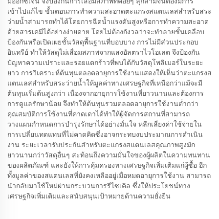
มีออกซิเจน จึงป้องกันการเสื่อมสภาพที่ค่อยๆ ลุกลามจนต้องมีการ
เข้าไปแก้ไข ขั้นตอนการทำความสะอาดตะแกรงสแตนเลสสำหรับสระ
ว่ายน้ำสามารถทำได้โดยการฉีดน้ำแรงดันสูงหรือการทำความสะอาด
ด้วยสารเคมีได้อย่างง่ายดาย โดยไม่ต้องกังวลว่าจะทำลายชั้นเคลือบ
ป้องกันหรือเปิดเผยชั้นวัสดุพื้นฐานที่บอบบาง การไม่มีส่วนประกอบ
อินทรีย์ ทำให้วัสดุไม่เสื่อมสภาพจากแสงอัลตราไวโอเลต จึงป้องกัน
ปัญหาความเปราะและรอยแตกร้าวที่พบได้กับวัสดุโพลิเมอร์ในระยะ
ยาว การวิเคราะห์ต้นทุนตลอดอายุการใช้งานแสดงให้เห็นว่าตะแกรงส
แตนเลสสำหรับสระว่ายน้ำให้มูลค่าทางเศรษฐกิจที่เหนือกว่าแม้จะมี
ต้นทุนเริ่มต้นสูงกว่า เนื่องจากอายุการใช้งานที่ยาวนานและต้องการ
การดูแลรักษาน้อย จึงทำให้ต้นทุนรวมตลอดอายุการใช้งานต่ำกว่า
คุณสมบัติการใช้งานที่คาดเดาได้ทำให้ผู้จัดการสถานที่สามารถ
วางแผนกำหนดการบำรุงรักษาได้อย่างมั่นใจ หลีกเลี่ยงค่าใช้จ่ายใน
การเปลี่ยนทดแทนที่ไม่คาดคิดซึ่งอาจกระทบงบประมาณการดำเนิน
งาน ระยะเวลารับประกันสำหรับตะแกรงสแตนเลสคุณภาพสูงมัก
ยาวนานกว่าวัสดุอื่นๆ สะท้อนถึงความมั่นใจของผู้ผลิตในความทนทาน
ของผลิตภัณฑ์ และยังให้การคุ้มครองทางเศรษฐกิจเพิ่มเติมแก่ผู้ซื้อ อีก
ทั้งมูลค่าของสแตนเลสที่ยังคงเหลืออยู่เมื่อหมดอายุการใช้งาน สามารถ
นำกลับมาใช้ใหม่ผ่านกระบวนการรีไซเคิล ซึ่งให้ประโยชน์ทาง
เศรษฐกิจเพิ่มเติมและสนับสนุนเป้าหมายด้านความยั่งยืน