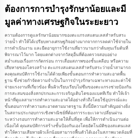
ต้องการการบำรุงรักษาน้อยและมี
มูลค่าทางเศรษฐกิจในระยะยาว
ความต้องการดูแลรักษาน้อยมากของตะแกรงสแตนเลสสำหรับสระ
ว่ายน้ำ ทำให้ได้เปรียบทางเศรษฐกิจอย่างมากจากการลดค่าใช้จ่ายใน
การดำเนินงาน และยืดอายุการใช้งานที่ยาวนานกว่าต้นทุนเริ่มต้นที่
พิจารณาไว้มาก โดยแตกต่างจากวัสดุอื่นที่ต้องตรวจสอบอย่าง
สม่ำเสมอเรื่องการกัดกร่อน การเสื่อมสภาพของชั้นเคลือบ หรือความ
เสียหายของโครงสร้าง ตะแกรงสแตนเลสสำหรับสระว่ายน้ำสามารถ
คงคุณสมบัติการใช้งานได้ด้วยเพียงขั้นตอนการทำความสะอาดพื้น
ฐาน ซึ่งช่วยกำจัดความจำเป็นในการบำรุงรักษาเฉพาะทางและค่าใช้
จ่ายแรงงานที่เกี่ยวข้อง พื้นผิวเรียบเรียบไม่ซึมของตะแกรงช่วยป้องกัน
การสะสมของสิ่งสกปรกและการเจริญเติบโตของแบคทีเรีย ทำให้เจ้า
หน้าที่ดูแลสามารถทำความสะอาดได้อย่างทั่วถึงโดยใช้อุปกรณ์และ
ขั้นตอนการทำความสะอาดตามมาตรฐาน สิ่งนี้มีความสำคัญอย่างยิ่ง
ในสถานประกอบการเชิงพาณิชย์ที่ต้องการระยะเวลาเปลี่ยนผ่าน
ระหว่างรอบการทำความสะอาดให้สั้นที่สุด เพื่อให้การดำเนินงานต่อ
เนื่องได้ คุณสมบัติการสร้างชั้นป้องกันเองโดยอัตโนมัติของสแตนเลส
ทำให้ความเสียหายผิวเล็กน้อยสามารถฟื้นตัวได้เองในสภาพแวดล้อมที่