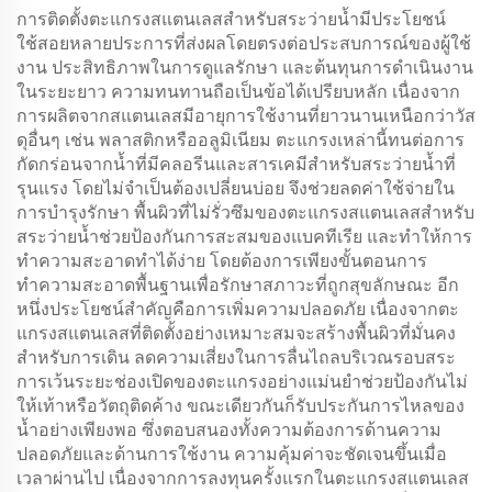
การติดตั้งตะแกรงสแตนเลสสำหรับสระว่ายน้ำมีประโยชน์
ใช้สอยหลายประการที่ส่งผลโดยตรงต่อประสบการณ์ของผู้ใช้
งาน ประสิทธิภาพในการดูแลรักษา และต้นทุนการดำเนินงาน
ในระยะยาว ความทนทานถือเป็นข้อได้เปรียบหลัก เนื่องจาก
การผลิตจากสแตนเลสมีอายุการใช้งานที่ยาวนานเหนือกว่าวัส
ดุอื่นๆ เช่น พลาสติกหรืออลูมิเนียม ตะแกรงเหล่านี้ทนต่อการ
กัดกร่อนจากน้ำที่มีคลอรีนและสารเคมีสำหรับสระว่ายน้ำที่
รุนแรง โดยไม่จำเป็นต้องเปลี่ยนบ่อย จึงช่วยลดค่าใช้จ่ายใน
การบำรุงรักษา พื้นผิวที่ไม่รั่วซึมของตะแกรงสแตนเลสสำหรับ
สระว่ายน้ำช่วยป้องกันการสะสมของแบคทีเรีย และทำให้การ
ทำความสะอาดทำได้ง่าย โดยต้องการเพียงขั้นตอนการ
ทำความสะอาดพื้นฐานเพื่อรักษาสภาวะที่ถูกสุขลักษณะ อีก
หนึ่งประโยชน์สำคัญคือการเพิ่มความปลอดภัย เนื่องจากตะ
แกรงสแตนเลสที่ติดตั้งอย่างเหมาะสมจะสร้างพื้นผิวที่มั่นคง
สำหรับการเดิน ลดความเสี่ยงในการลื่นไถลบริเวณรอบสระ
การเว้นระยะช่องเปิดของตะแกรงอย่างแม่นยำช่วยป้องกันไม่
ให้เท้าหรือวัตถุติดค้าง ขณะเดียวกันก็รับประกันการไหลของ
น้ำอย่างเพียงพอ ซึ่งตอบสนองทั้งความต้องการด้านความ
ปลอดภัยและด้านการใช้งาน ความคุ้มค่าจะชัดเจนขึ้นเมื่อ
เวลาผ่านไป เนื่องจากการลงทุนครั้งแรกในตะแกรงสแตนเลส