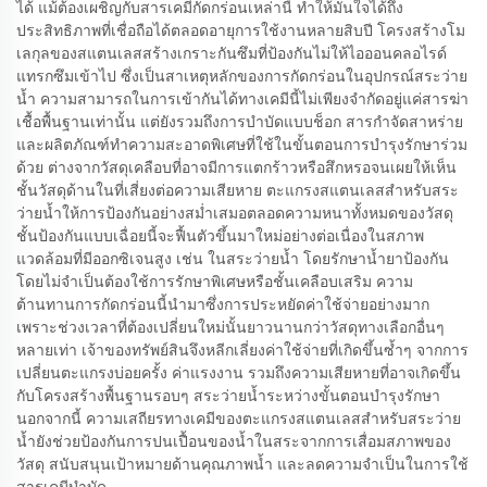
ได้ แม้ต้องเผชิญกับสารเคมีกัดกร่อนเหล่านี้ ทำให้มั่นใจได้ถึง
ประสิทธิภาพที่เชื่อถือได้ตลอดอายุการใช้งานหลายสิบปี โครงสร้างโม
เลกุลของสแตนเลสสร้างเกราะกันซึมที่ป้องกันไม่ให้ไอออนคลอไรด์
แทรกซึมเข้าไป ซึ่งเป็นสาเหตุหลักของการกัดกร่อนในอุปกรณ์สระว่าย
น้ำ ความสามารถในการเข้ากันได้ทางเคมีนี้ไม่เพียงจำกัดอยู่แค่สารฆ่า
เชื้อพื้นฐานเท่านั้น แต่ยังรวมถึงการบำบัดแบบช็อก สารกำจัดสาหร่าย
และผลิตภัณฑ์ทำความสะอาดพิเศษที่ใช้ในขั้นตอนการบำรุงรักษาร่วม
ด้วย ต่างจากวัสดุเคลือบที่อาจมีการแตกร้าวหรือสึกหรอจนเผยให้เห็น
ชั้นวัสดุด้านในที่เสี่ยงต่อความเสียหาย ตะแกรงสแตนเลสสำหรับสระ
ว่ายน้ำให้การป้องกันอย่างสม่ำเสมอตลอดความหนาทั้งหมดของวัสดุ
ชั้นป้องกันแบบเฉื่อยนี้จะฟื้นตัวขึ้นมาใหม่อย่างต่อเนื่องในสภาพ
แวดล้อมที่มีออกซิเจนสูง เช่น ในสระว่ายน้ำ โดยรักษาน้ำยาป้องกัน
โดยไม่จำเป็นต้องใช้การรักษาพิเศษหรือชั้นเคลือบเสริม ความ
ต้านทานการกัดกร่อนนี้นำมาซึ่งการประหยัดค่าใช้จ่ายอย่างมาก
เพราะช่วงเวลาที่ต้องเปลี่ยนใหม่นั้นยาวนานกว่าวัสดุทางเลือกอื่นๆ
หลายเท่า เจ้าของทรัพย์สินจึงหลีกเลี่ยงค่าใช้จ่ายที่เกิดขึ้นซ้ำๆ จากการ
เปลี่ยนตะแกรงบ่อยครั้ง ค่าแรงงาน รวมถึงความเสียหายที่อาจเกิดขึ้น
กับโครงสร้างพื้นฐานรอบๆ สระว่ายน้ำระหว่างขั้นตอนบำรุงรักษา
นอกจากนี้ ความเสถียรทางเคมีของตะแกรงสแตนเลสสำหรับสระว่าย
น้ำยังช่วยป้องกันการปนเปื้อนของน้ำในสระจากการเสื่อมสภาพของ
วัสดุ สนับสนุนเป้าหมายด้านคุณภาพน้ำ และลดความจำเป็นในการใช้
สารเคมีบำบัด