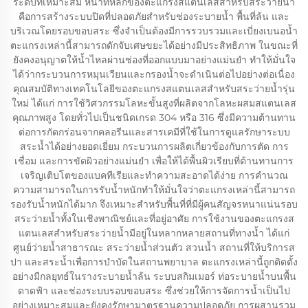
ระดับที่เหมาะสม หน้าที่หลักของตะแกรงสแตนเลสสำหรับสระว่ายน้ำ
คือการสร้างระบบปิดที่ปลอดภัยสำหรับช่องระบายน้ำ พื้นที่ล้น และ
บริเวณโดยรอบขอบสระ ซึ่งจำเป็นต้องมีการรวบรวมและเบี่ยงเบนอน้ำ
ตะแกรงเหล่านี้สามารถดักจับเศษขยะได้อย่างมีประสิทธิภาพ ในขณะที่
ยังคงอนุญาตให้น้ำไหลผ่านช่องที่ออกแบบมาอย่างแม่นยำ ทำให้มั่นใจ
ได้ว่ากระบวนการหมุนเวียนและกรองน้ำจะดำเนินต่อไปอย่างต่อเนื่อง
คุณสมบัติทางเทคโนโลยีของตะแกรงสแตนเลสสำหรับสระว่ายน้ำรุ่น
ใหม่ ได้แก่ การใช้วิศวกรรมโลหะขั้นสูงที่ผลิตจากโลหะผสมสแตนเลส
คุณภาพสูง โดยทั่วไปเป็นชนิดเกรด 304 หรือ 316 ซึ่งมีความต้านทาน
ต่อการกัดกร่อนจากคลอรีนและสารเคมีที่ใช้ในการดูแลรักษาระบบ
สระน้ำได้อย่างยอดเยี่ยม กระบวนการผลิตเกี่ยวข้องกับการตัด การ
เชื่อม และการขัดผิวอย่างแม่นยำ เพื่อให้ได้พื้นผิวเรียบที่ต้านทานการ
เจริญเติบโตของแบคทีเรียและทำความสะอาดได้ง่าย การคำนวณ
ความสามารถในการรับน้ำหนักทำให้มั่นใจว่าตะแกรงเหล่านี้สามารถ
รองรับน้ำหนักได้มาก จึงเหมาะสำหรับพื้นที่ที่มีผู้คนสัญจรหนาแน่นรอบ
สระว่ายน้ำทั้งในเชิงพาณิชย์และที่อยู่อาศัย การใช้งานของตะแกรงส
แตนเลสสำหรับสระว่ายน้ำมีอยู่ในหลากหลายสถานที่ทางน้ำ ได้แก่
ศูนย์ว่ายน้ำสาธารณะ สระว่ายน้ำส่วนตัว สวนน้ำ สถานที่ให้บริการส
ปา และสระน้ำเพื่อการบำบัดในสถานพยาบาล ตะแกรงเหล่านี้ถูกติดตั้ง
อย่างมีกลยุทธ์ในรางระบายน้ำล้น ระบบสกิมเมอร์ ท่อระบายน้ำบนพื้น
ดาดฟ้า และช่องระบบรอบขอบสระ ซึ่งช่วยให้การจัดการน้ำเป็นไป
อย่างเหมาะสมและยังคงรักษามาตรฐานความปลอดภัย การผสานรวม