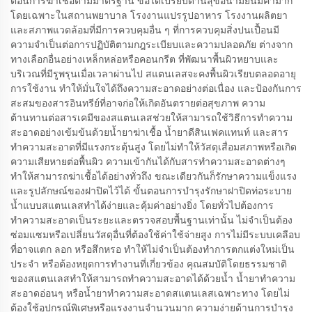
ตอนการฆ่าเชื้อตามมาตรฐาน ข้อได้เปรียบด้านสุขอนามัยนี้มีค่ามาก
โดยเฉพาะในสถานพยาบาล โรงงานแปรรูปอาหาร โรงงานผลิตยา
และสภาพแวดล้อมที่มีการควบคุมอื่น ๆ ที่การควบคุมสิ่งปนเปื้อนมี
ความจำเป็นต่อการปฏิบัติตามกฎระเบียบและความปลอดภัย ต่างจาก
ทางเลือกอื่นอย่างเหล็กหล่อหรือคอนกรีต ที่พัฒนาพื้นผิวหยาบและ
บริเวณที่มีรูพรุนเมื่อเวลาผ่านไป สแตนเลสจะคงพื้นผิวเรียบตลอดอายุ
การใช้งาน ทำให้มั่นใจได้ถึงความสะอาดอย่างต่อเนื่อง และป้องกันการ
สะสมของสารอินทรีย์ที่อาจก่อให้เกิดอันตรายต่อสุขภาพ ความ
ต้านทานต่อสารเคมีของสแตนเลสช่วยให้สามารถใช้วิธีการทำความ
สะอาดอย่างเข้มข้นด้วยน้ำยาฆ่าเชื้อ น้ำยาดีสินเฟคแทนท์ และสาร
ทำความสะอาดที่มีแรงกระตุ้นสูง โดยไม่ทำให้วัสดุเสื่อมสภาพหรือเกิด
ความเสียหายต่อพื้นผิว ความเข้ากันได้กับสารทำความสะอาดต่างๆ
ทำให้สามารถฆ่าเชื้อได้อย่างทั่วถึง ขณะเดียวกันก็รักษาความแข็งแรง
และรูปลักษณ์ของฝาปิดไว้ได้ ขั้นตอนการบำรุงรักษาฝาปิดท่อระบาย
น้ำแบบสแตนเลสทำได้ง่ายและคุ้มค่าอย่างยิ่ง โดยทั่วไปต้องการ
ทำความสะอาดเป็นระยะและตรวจสอบพื้นฐานเท่านั้น ไม่จำเป็นต้อง
ซ่อมแซมหรือเปลี่ยนวัสดุอื่นที่ต้องใช้ค่าใช้จ่ายสูง การไม่มีระบบเคลือบ
ที่อาจแตก ลอก หรือสึกหรอ ทำให้ไม่จำเป็นต้องทำการตกแต่งใหม่เป็น
ประจำ หรือต้องหยุดการทำงานที่เกี่ยวข้อง คุณสมบัติโดยธรรมชาติ
ของสแตนเลสทำให้สามารถทำความสะอาดได้ด้วยน้ำ น้ำยาทำความ
สะอาดอ่อนๆ หรือน้ำยาทำความสะอาดสแตนเลสเฉพาะทาง โดยไม่
ต้องใช้อุปกรณ์พิเศษหรือแรงงานจำนวนมาก ความง่ายด้านการบำรุง