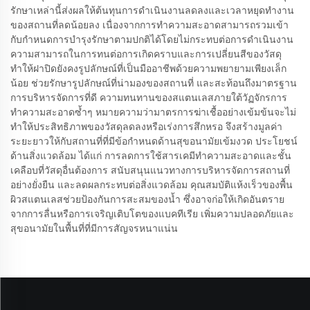
รักษาเหล่านี้ส่งผลให้ต้นทุนการดำเนินงานลดลงและเวลาหยุดทำงาน
ของสถานที่ลดน้อยลง เนื่องจากการทำความสะอาดสามารถรวมเข้า
กับกำหนดการบำรุงรักษาตามปกติได้โดยไม่กระทบต่อการดำเนินงาน
ความสามารถในการทนต่อการเกิดคราบและการเปลี่ยนสีของวัสดุ
ทำให้ฝาปิดยังคงรูปลักษณ์ที่เป็นมืออาชีพด้วยความพยายามเพียงเล็ก
น้อย ช่วยรักษารูปลักษณ์ที่น่ามองของสถานที่ และสะท้อนถึงมาตรฐาน
การบริหารจัดการที่ดี ความทนทานของสแตนเลสภายใต้วัฏจักรการ
ทำความสะอาดซ้ำๆ หมายความว่ามาตรการฆ่าเชื้ออย่างเข้มข้นจะไม่
ทำให้ประสิทธิภาพของวัสดุลดลงหรือเร่งการสึกหรอ จึงสร้างมูลค่า
ระยะยาวให้กับสถานที่ที่มีข้อกำหนดด้านสุขอนามัยเข้มงวด ประโยชน์
ด้านสิ่งแวดล้อม ได้แก่ การลดการใช้สารเคมีทำความสะอาดและชั้น
เคลือบที่วัสดุอื่นต้องการ สนับสนุนแนวทางการบริหารจัดการสถานที่
อย่างยั่งยืน และลดผลกระทบต่อสิ่งแวดล้อม คุณสมบัติแห้งเร็วของพื้น
ผิวสแตนเลสช่วยป้องกันการสะสมของน้ำ ซึ่งอาจก่อให้เกิดอันตราย
จากการลื่นหรือการเจริญเติบโตของแบคทีเรีย เพิ่มความปลอดภัยและ
สุขอนามัยในพื้นที่ที่มีการสัญจรหนาแน่น