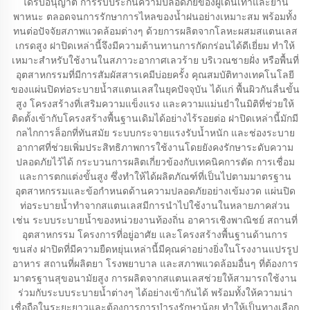
ได้รับอนุญาต การรับประกันความปลอดภัยของผู้เดินเท้าและยาน
พาหนะ ตลอดจนการรักษาการไหลของน้ำฝนอย่างเหมาะสม พร้อมทั้ง
ทนต่อปัจจัยสภาพแวดล้อมต่างๆ ด้วยการผลิตจากโลหะผสมสแตนเลส
เกรดสูง ฝาปิดเหล่านี้จึงมีความต้านทานการกัดกร่อนได้ดีเยี่ยม ทำให้
เหมาะสำหรับใช้งานในสภาวะอากาศเลวร้าย บริเวณชายฝั่ง หรือพื้นที่
อุตสาหกรรมที่มีการสัมผัสสารเคมีบ่อยครั้ง คุณสมบัติทางเทคโนโลยี
ของแผ่นปิดท่อระบายน้ำสแตนเลสในยุคปัจจุบัน ได้แก่ พื้นผิวกันลื่นขั้น
สูง โครงสร้างที่เสริมความแข็งแรง และความแม่นยำในมิติที่ช่วยให้
ติดตั้งเข้ากับโครงสร้างพื้นฐานเดิมได้อย่างไร้รอยต่อ ฝาปิดเหล่านี้มักมี
กลไกการล็อกที่ทันสมัย ระบบกระจายแรงรับน้ำหนัก และช่องระบาย
อากาศที่ช่วยเพิ่มประสิทธิภาพการใช้งานโดยยังคงรักษาระดับความ
ปลอดภัยไว้ได้ กระบวนการผลิตเกี่ยวข้องกับเทคนิคการตัด การเชื่อม
และการตกแต่งขั้นสูง ซึ่งทำให้ได้ผลิตภัณฑ์ที่เป็นไปตามมาตรฐาน
อุตสาหกรรมและข้อกำหนดด้านความปลอดภัยอย่างเข้มงวด แผ่นปิด
ท่อระบายน้ำทำจากสแตนเลสมีการนำไปใช้งานในหลายภาคส่วน
เช่น ระบบระบายน้ำของหน่วยงานท้องถิ่น อาคารเชิงพาณิชย์ สถานที่
อุตสาหกรรม โครงการที่อยู่อาศัย และโครงสร้างพื้นฐานด้านการ
ขนส่ง ฝาปิดที่มีความยืดหยุ่นเหล่านี้มีคุณค่าอย่างยิ่งในโรงงานแปรรูป
อาหาร สถานที่ผลิตยา โรงพยาบาล และสภาพแวดล้อมอื่นๆ ที่ต้องการ
มาตรฐานสุขอนามัยสูง การผลิตจากสแตนเลสช่วยให้สามารถใช้งาน
ร่วมกับระบบระบายน้ำต่างๆ ได้อย่างเข้ากันได้ พร้อมทั้งให้ความน่า
เชื่อถือในระยะยาวและต้องการการบำรุงรักษาน้อย ทำให้เป็นทางเลือก