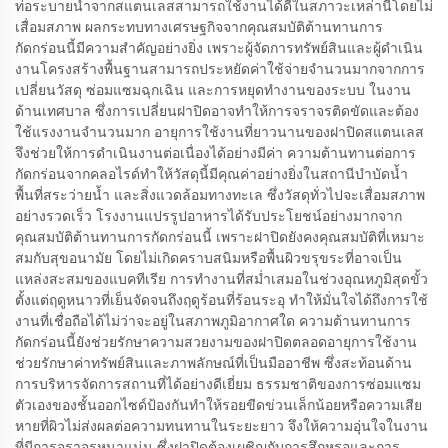
ท่อระบายน้ำจากสแตนเลสสามารถใช้งานได้ดีในสภาวะเหล่านี้โดยไม่
เสื่อมสภาพ ผลกระทบทางเศรษฐกิจจากคุณสมบัติต้านทานการ
กัดกร่อนนี้มีความสำคัญอย่างยิ่ง เพราะผู้จัดการทรัพย์สินและผู้ดำเนิน
งานโครงสร้างพื้นฐานสามารถประหยัดค่าใช้จ่ายจำนวนมากจากการ
เปลี่ยนวัสดุ ซ่อมแซมฉุกเฉิน และการหยุดทำงานของระบบ ในงาน
ด้านเทศบาล ซึ่งการเปลี่ยนฝาปิดอาจทำให้การจราจรติดขัดและต้อง
ใช้แรงงานจำนวนมาก อายุการใช้งานที่ยาวนานของฝาปิดสแตนเลส
จึงช่วยให้การดำเนินงานต่อเนื่องได้อย่างมีค่า ความต้านทานต่อการ
กัดกร่อนจากคลอไรด์ทำให้วัสดุนี้มีคุณค่าอย่างยิ่งในสถานีบำบัดน้ำ
พื้นที่สระว่ายน้ำ และสิ่งแวดล้อมทางทะเล ซึ่งวัสดุทั่วไปจะเสื่อมสภาพ
อย่างรวดเร็ว โรงงานแปรรูปอาหารได้รับประโยชน์อย่างมากจาก
คุณสมบัติต้านทานการกัดกร่อนนี้ เพราะฝาปิดยังคงคุณสมบัติที่เหมาะ
สมกับสุขอนามัย โดยไม่เกิดคราบสนิมหรือพื้นผิวขรุขระที่อาจเป็น
แหล่งสะสมของแบคทีเรีย การทำงานที่สม่ำเสมอในช่วงอุณหภูมิสุดขั้ว
ตั้งแต่ฤดูหนาวที่เย็นจัดจนถึงฤดูร้อนที่ร้อนระอุ ทำให้มั่นใจได้ถึงการใช้
งานที่เชื่อถือได้ไม่ว่าจะอยู่ในสภาพภูมิอากาศใด ความต้านทานการ
กัดกร่อนนี้ยังช่วยรักษาความสวยงามของฝาปิดตลอดอายุการใช้งาน
ช่วยรักษาค่าทรัพย์สินและภาพลักษณ์ที่เป็นมืออาชีพ ซึ่งสะท้อนด้าน
การบริหารจัดการสถานที่ได้อย่างดีเยี่ยม ธรรมชาติของการซ่อมแซม
ตัวเองของชั้นออกไซด์ป้องกันทำให้รอยขีดข่วนเล็กน้อยหรือความเสีย
หายที่ผิวไม่ส่งผลต่อความทนทานในระยะยาว จึงให้ความอุ่นใจในงาน
ที่มีการจราจรหนาแน่น ซึ่งฝาปิดต้องเผชิญกับการสึกหรอและการ