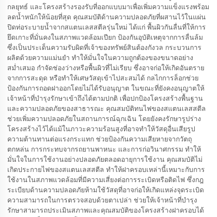
กลยุทธ์ และโครงสร้างรองรับที่ออกแบบมาเพื่อเพิ่มความแข็งแรงพร้อม
ลดน้ำหนักให้น้อยที่สุด คุณสมบัติด้านความปลอดภัยที่ผสานไว้ในแผ่น
ปิดท่อระบายน้ำจากสแตนเลสสตีลรุ่นใหม่ ได้แก่ พื้นผิวกันลื่นที่ให้การ
ยึดเกาะที่มั่นคงในสภาพแวดล้อมเปียก ป้องกันอุบัติเหตุจากการลื่นล้ม
ซึ่งเป็นประเด็นความรับผิดที่เจ้าของทรัพย์สินต้องกังวล กระบวนการ
ผลิตด้วยความแม่นยำ ทำให้มั่นใจในความถูกต้องของขนาดอย่าง
สม่ำเสมอ กำจัดช่องว่างหรือพื้นผิวที่ไม่เรียบ ซึ่งอาจก่อให้เกิดอันตราย
จากการสะดุด หรือทำให้เศษวัสดุเข้าไปสะสมได้ กลไกการล็อกช่วย
ป้องกันการถอดฝาออกโดยไม่ได้รับอนุญาต ในขณะที่ยังคงอนุญาตให้
เจ้าหน้าที่บำรุงรักษาเข้าถึงได้ตามปกติ เพื่อปกป้องโครงสร้างพื้นฐาน
และความปลอดภัยของสาธารณะ คุณสมบัติทนไฟของสแตนเลสสตีล
ช่วยเพิ่มความปลอดภัยในสถานการณ์ฉุกเฉิน โดยยังคงรักษารูปร่าง
โครงสร้างไว้ได้แม้ในภาวะความร้อนสูงที่อาจทำให้วัสดุอื่นเสียรูป
ความต้านทานต่อแรงกระแทก ช่วยป้องกันความเสียหายจากวัตถุ
ตกหล่น การกระทบจากรถยานพาหนะ และการก่อวินาศกรรม ทำให้
มั่นใจในการใช้งานอย่างปลอดภัยตลอดอายุการใช้งาน คุณสมบัติไม่
เกิดประกายไฟของสแตนเลสสตีล ทำให้ฝาครอบเหล่านี้เหมาะกับการ
ใช้งานในสภาพแวดล้อมที่มีความเสี่ยงต่อการระเบิดหรือติดไฟ ซึ่งกฎ
ระเบียบด้านความปลอดภัยห้ามใช้วัสดุที่อาจก่อให้เกิดแหล่งจุดระเบิด
ความสามารถในการตรวจสอบด้วยตาเปล่า ช่วยให้เจ้าหน้าที่บำรุง
รักษาสามารถประเมินสภาพและคุณสมบัติของโครงสร้างฝาครอบได้