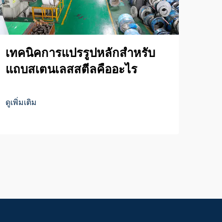
เทคนิคการแปรรูปหลักสำหรับ
แน
แถบสเตนเลสสตีลคืออะไร
ด้ว
สต
ดูเพิ่มเติม
ดูเพิ่