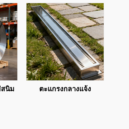
่สนิม
ตะแกรงกลางแจ้ง