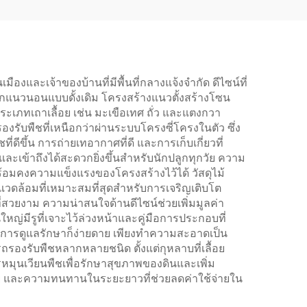
องและเจ้าของบ้านที่มีพื้นที่กลางแจ้งจำกัด ดีไซน์ที่
รปลูกแนวนอนแบบดั้งเดิม โครงสร้างแนวตั้งสร้างโซน
ภทเถาเลื้อย เช่น มะเขือเทศ ถั่ว และแตงกวา
รับพืชที่เหนือกว่าผ่านระบบโครงซี่โครงในตัว ซึ่ง
ดีขึ้น การถ่ายเทอากาศที่ดี และการเก็บเกี่ยวที่
เข้าถึงได้สะดวกยิ่งขึ้นสำหรับนักปลูกทุกวัย ความ
้อมคงความแข็งแรงของโครงสร้างไว้ได้ วัสดุไม้
แวดล้อมที่เหมาะสมที่สุดสำหรับการเจริญเติบโต
ี่สวยงาม ความน่าสนใจด้านดีไซน์ช่วยเพิ่มมูลค่า
่มีรูที่เจาะไว้ล่วงหน้าและคู่มือการประกอบที่
 การดูแลรักษาก็ง่ายดาย เพียงทำความสะอาดเป็น
องรับพืชหลากหลายชนิด ตั้งแต่กุหลาบที่เลื้อย
มุนเวียนพืชเพื่อรักษาสุขภาพของดินและเพิ่ม
ยดาย และความทนทานในระยะยาวที่ช่วยลดค่าใช้จ่ายใน