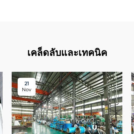
เคล็ดลับและเทคนิค
21
Nov