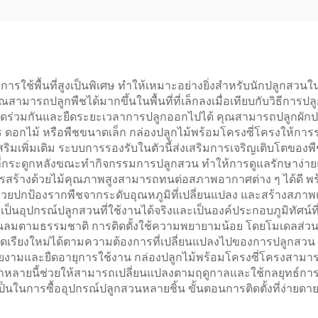
รใช้พื้นที่สูงเป็นพิเศษ ทำให้เหมาะอย่างยิ่งสำหรับนักปลูกสวนในเมื
ุณสามารถปลูกพืชได้มากขึ้นในพื้นที่ที่เล็กลงเมื่อเทียบกับวิธีกา
่วมกันและยืดระยะเวลาการปลูกออกไปได้ คุณสามารถปลูกผักประเ
อกไม้ หรือพืชขนาดเล็ก กล่องปลูกไม้พร้อมโครงซี่โครงให้การรอง
เพิ่มเติม ระบบการรองรับในตัวนี้ส่งเสริมการเจริญเติบโตของพืชที่
ี่กระดูกหลังขณะทำกิจกรรมการปลูกสวน ทำให้การดูแลรักษาง่ายและ
การสร้างด้วยไม้คุณภาพสูงสามารถทนต่อสภาพอากาศต่าง ๆ ได้ดี พร
ช่วยปกป้องรากพืชจากระดับอุณหภูมิที่เปลี่ยนแปลง และสร้างสภาพ
งเป็นอุปกรณ์ปลูกสวนที่ใช้งานได้จริงและเป็นองค์ประกอบภูมิทัศน์ท
ันลมตามธรรมชาติ การติดตั้งใช้ความพยายามน้อย โดยโมเดลส่วนใหญ
ัดเรียงใหม่ได้ตามความต้องการที่เปลี่ยนแปลงไปของการปลูกสวน
ยงามและยืดอายุการใช้งาน กล่องปลูกไม้พร้อมโครงซี่โครงสามารถร
ากหลายนี้ช่วยให้สามารถเปลี่ยนแปลงตามฤดูกาลและใช้กลยุทธ์การห
ป็นในการซื้ออุปกรณ์ปลูกสวนหลายชิ้น ขั้นตอนการติดตั้งที่ง่า